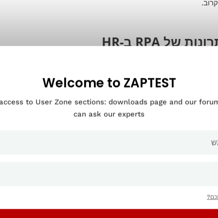
נות של RPA ב-HR
Welcome to ZAPTEST
 access to User Zone sections: downloads page and our for
can ask our experts
כם?