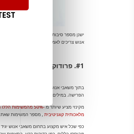
EST.
אנוש צריכים לאמץ RPA.
#1. פרודוקטיביות מוגברת
בתוך משאבי אנוש, העסקה לפנסיה מתייחסת לכ
הפרישה. במילים אחרות, כל האינטראקציות שיה
מקינזי מציע שיותר מ
-50% מהמשימות הללו מתאימות לאוטומציה
מלאכותית קוגניטיבית
, מספר המשימות שאתה י
כפי שכל איש מקצוע בתחום משאבי אנוש יגיד 
מבוססי כללים, כמו בדיקות רקע, התאמות שכר,