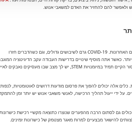
וש ולאפשר להם להחזיר את האדם למשאבי אנוש.
רכישת כישרונות (TA) הייתה נושא מרכזי בשנים האחרונות. COVID-19 גרם לשיבושים גדולים, וגם כשהדברים חזרו
תר. כאשר אתה מוסיף שינויים בדרישות העבודה עקב הדיגיטציה המוגבר
הפרישה ההדרגתית של דור הבייבי בום והמחסור הקיים תמיד במיומנויות STEM, יש לך מצב שבו מעסיקים נאבקים ל
ונות. כלים אלה יכולים להפוך את פרסום מודעות דרושים לאוטומטיות, לנפות
ם. על ידי ייעול תהליך הרכישה, לאנשי משאבי אנוש יש יותר זמן להתמקד
ולים גם לסתום הרבה מהפערים שנוצרו כתוצאה מקשיי רכישת כישרונות.
וותים להישאר מבצעיים למרות מאגר מצטמק של כישרונות זמינים.