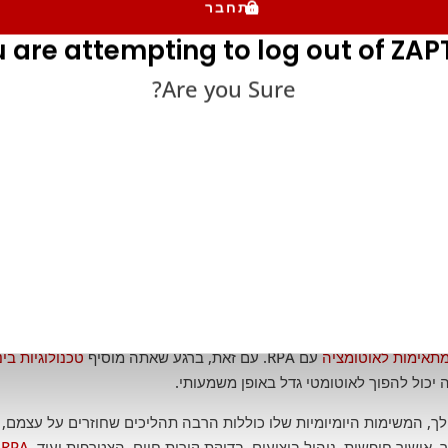
התחבר
 are attempting to log out of ZAPT
Are you Sure?
ישנן מספר סיבות משכנעות לאימוץ טכנולוגיות RPA במגזר משאבי אנוש. הנה כמה מהסיבות העיקריות לכך שצוותי מ
ל מחזור חיי העובד, מגיוס ועד השתלמות ועד לניהול ביצועים עד לנקוד
יו למקצוען משאבי אנוש עם איש צוות יחיד.
עם RPA. עם זאת, ברגע שאתה מוסיף
טכנולוגיות בינ
כול להפוך לאוטומטי גדל באופן משמעותי.
לך, המשימות היומיומיות שלו כוללות הרבה תהליכים שחוזרים על עצמם,
 אישור חופשות, ניהול ביצועים, בדיקת קורות חיים, הצטרפות ועוד.
RPA
י