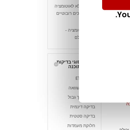
מדריך מלא לאוטומציה
You
של תהליכים רובוטיים
(RPA)
היפר אוטומציה -
שאבי
מדריך שלם
סוגי בדיקות
תוכנה
בדיקת ETL
ת
בדיקת השוואה
ניתוח ערך גבול
ה
בדיקה דינמית
בדיקה סטטית
חלוקת מעמדות
כולה