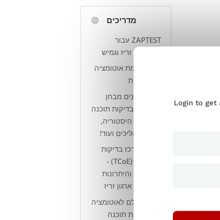
מדריכים
ZAPTEST עבור
DevOps זריז וגמיש
RPA לעומת אוטומציה
של בדיקות
ניהול נתונים מבחן
Login to get
(TDM) בבדיקות תוכנה
- הגדרה, היסטוריה,
כלים, תהליכים ועוד!
הקמת מרכז בדיקות
למצוינות (TCoE) -
היתרונות והיתרונות
של בניית ארגון זריז
מדריך שלם לאוטומציה
של בדיקות תוכנה