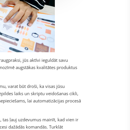
raugpraksi, jūs aktīvi ieguldāt savu
 nozīmē augstākas kvalitātes produktus
mu, varat būt droši, ka visas jūsu
ildes laiks un skriptu veidošanas cikli,
 nepieciešams, lai automatizācijas procesā
, tas ļauj uzdevumus mainīt, kad vien ir
rocesi dažādās komandās. Turklāt