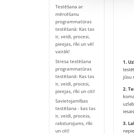
Testēšana ar
mērcēšanu
programmatūras
testēšanā: Kas tas
ir, veidi, procesi,
pieejas, rīki un vēl
vairāk!
Stresa testēšana
1. U
programmatūras
testē
testēšanā: Kas tas
jūsu 
ir, veidi, procesi,
2. T
pieejas, rīki un citi!
koman
Savietojamības
uzlab
testēšana - kas tas
iesai
ir, veidi, process,
raksturojums, rīki
3. L
un citi!
nepie