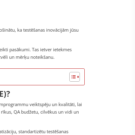
ošinātu, ka testēšanas inovācijām jūsu
eikti pasākumi. Tas ietver ietekmes
izvēli un mērķu noteikšanu.
E)?
umprogrammu veiktspēju un kvalitāti, lai
rīkus, QA budžetu, cilvēkus un vidi un
tizāciju, standartizētu testēšanas