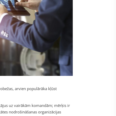
robežas, arvien populārāka kļūst
stētājus uz vairākām komandām; mērķis ir
litātes nodrošināšanas organizācijas