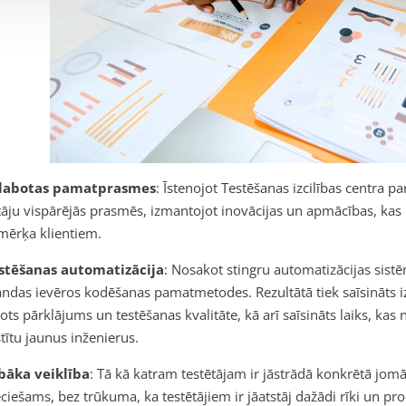
zlabotas pamatprasmes
: Īstenojot Testēšanas izcilības centra pa
tāju vispārējās prasmēs, izmantojot inovācijas un apmācības, kas
mērķa klientiem.
estēšanas automatizācija
: Nosakot stingru automatizācijas sistē
das ievēros kodēšanas pamatmetodes. Rezultātā tiek saīsināts izp
ots pārklājums un testēšanas kvalitāte, kā arī saīsināts laiks, kas
stītu jaunus inženierus.
abāka veiklība
: Tā kā katram testētājam ir jāstrādā konkrētā jomā
ciešams, bez trūkuma, ka testētājiem ir jāatstāj dažādi rīki un p