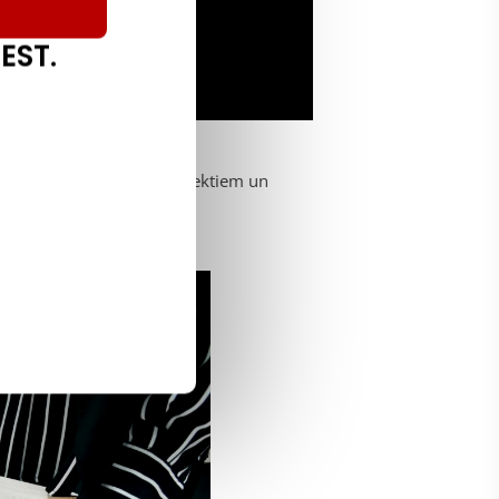
EST.
as jāaplūko no dažādiem aspektiem un