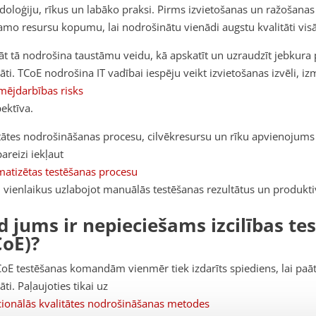
oloģiju, rīkus un labāko praksi. Pirms izvietošanas un ražošana
amo resursu kopumu, lai nodrošinātu vienādi augstu kvalitāti vi
āt tā nodrošina taustāmu veidu, kā apskatīt un uzraudzīt jebkur
tāti. TCoE nodrošina IT vadībai iespēju veikt izvietošanas izvēli, i
mējdarbības risks
ektīva.
tātes nodrošināšanas procesu, cilvēkresursu un rīku apvienojums ļ
areizi iekļaut
atizētas testēšanas procesu
 vienlaikus uzlabojot manuālās testēšanas rezultātus un produktiv
d jums ir nepieciešams izcilības te
CoE)?
oE testēšanas komandām vienmēr tiek izdarīts spiediens, lai paāt
tāti. Paļaujoties tikai uz
cionālās kvalitātes nodrošināšanas metodes