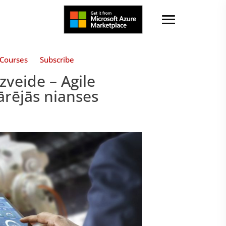
Courses
Subscribe
izveide – Agile
 ārējās nianses