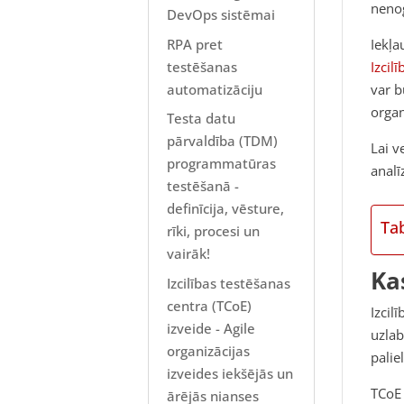
nenog
DevOps sistēmai
RPA pret
Iekļa
testēšanas
Izcil
automatizāciju
var b
organ
Testa datu
pārvaldība (TDM)
Lai v
programmatūras
analī
testēšanā -
definīcija, vēsture,
Ta
rīki, procesi un
vairāk!
Ka
Izcilības testēšanas
centra (TCoE)
Izcil
izveide - Agile
uzlab
organizācijas
palie
izveides iekšējās un
TCoE 
ārējās nianses