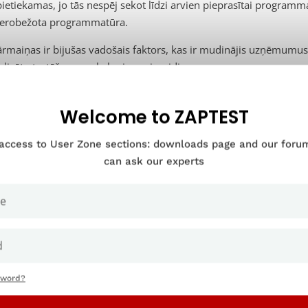
pietiekamas, jo tās nespēj sekot līdzi arvien pieprasītai programmat
 ierobežota programmatūra.
ārmaiņas ir bijušas vadošais faktors, kas ir mudinājis uzņēmumus 
alizētu testēšanas pakalpojumu izveidi.
Welcome to ZAPTEST
 access to User Zone sections: downloads page and our for
can ask our experts
sword?