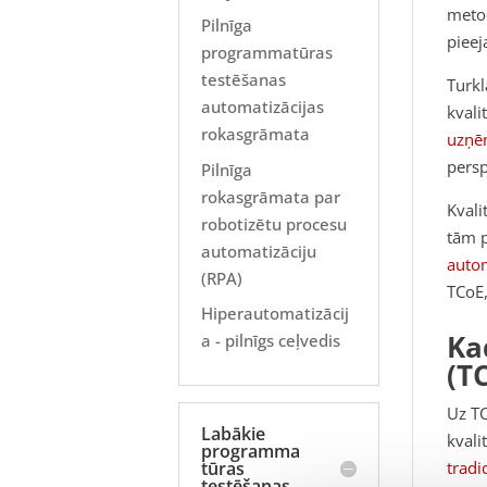
metod
Pilnīga
pieej
programmatūras
testēšanas
Turkl
automatizācijas
kvali
rokasgrāmata
uzņē
persp
Pilnīga
rokasgrāmata par
Kvali
robotizētu procesu
tām p
automatizāciju
autom
(RPA)
TCoE,
Hiperautomatizācij
Ka
a - pilnīgs ceļvedis
(T
Uz TC
Labākie
kvali
programma
tūras
tradi
testēšanas