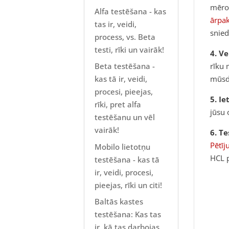
mēro
Alfa testēšana - kas
ārpa
tas ir, veidi,
snied
process, vs. Beta
testi, rīki un vairāk!
4. V
Beta testēšana -
rīku 
kas tā ir, veidi,
mūsd
procesi, pieejas,
5. I
rīki, pret alfa
jūsu 
testēšanu un vēl
vairāk!
6. T
Pētī
Mobilo lietotņu
HCL p
testēšana - kas tā
ir, veidi, procesi,
pieejas, rīki un citi!
Baltās kastes
testēšana: Kas tas
ir, kā tas darbojas,