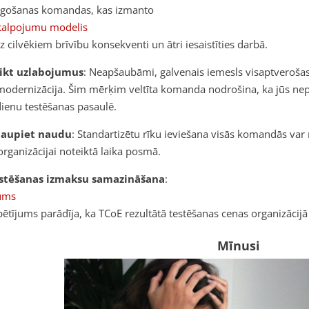
gošanas komandas, kas izmanto
kalpojumu modelis
z cilvēkiem brīvību konsekventi un ātri iesaistīties darbā.
eikt uzlabojumus
: Neapšaubāmi, galvenais iemesls visaptverošas
modernizācija. Šim mērķim veltīta komanda nodrošina, ka jūs nep
ienu testēšanas pasaulē.
etaupiet naudu
: Standartizētu rīku ieviešana visās komandās va
organizācijai noteiktā laika posmā.
estēšanas izmaksu samazināšana
:
jums
ētījums parādīja, ka TCoE rezultātā testēšanas cenas organizācij
Mīnusi