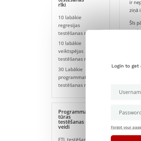
ir ne
rīki
ziņā
10 labākie
Šīs p
regresijas
centr
testēšanas rīki
10 labākie
veiktspējas
testēšanas rīki
Login to get
30 Labākie
programmatūras
testēšanas rīki
Programma
tūras
testēšanas
veidi
Forgot your pas
ETL testēšana