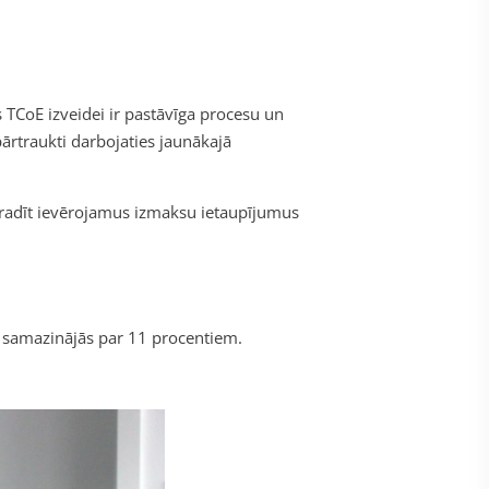
 TCoE izveidei ir pastāvīga procesu un
ārtraukti darbojaties jaunākajā
r radīt ievērojamus izmaksu ietaupījumus
ā samazinājās par 11 procentiem.