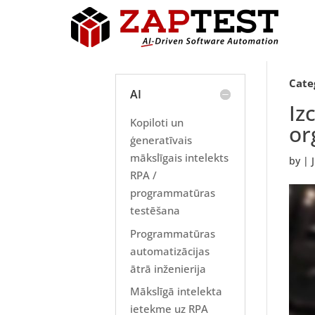
Cate
AI
Iz
Kopiloti un
or
ģeneratīvais
mākslīgais intelekts
by
|
RPA /
programmatūras
testēšana
Programmatūras
automatizācijas
ātrā inženierija
Mākslīgā intelekta
ietekme uz RPA