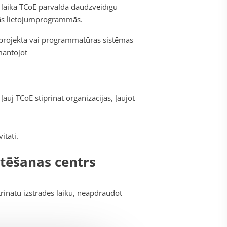
s laikā TCoE pārvalda daudzveidīgu
sās lietojumprogrammās.
a projekta vai programmatūras sistēmas
zmantojot
auj TCoE stiprināt organizācijas, ļaujot
itāti.
stēšanas centrs
rinātu izstrādes laiku, neapdraudot