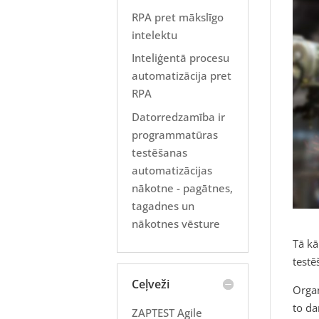
RPA pret mākslīgo
intelektu
Inteliģentā procesu
automatizācija pret
RPA
Datorredzamība ir
programmatūras
testēšanas
automatizācijas
nākotne - pagātnes,
tagadnes un
nākotnes vēsture
Tā kā
testē
Ceļveži
Organ
to da
ZAPTEST Agile