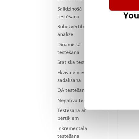
Salīdzinošā
You
testēšana
Robežvērtību
analīze
TCo
Dinamiskā
Pirms
testēšana
jāaps
Statiskā testēšana
Ekvivalences klases
sadalīšana
QA testēšana
Negatīva testēšana
Testēšana ar
pērtiķiem
Inkrementālā
testēšana