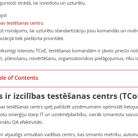
urstoši strādā, lai izveidotu un uzturētu.
ujot
ības testēšanas centru
ūt risinājums, lai uzturētu standartizāciju jūsu komandās un nodr
izācijā tiek piešķirta prioritāte.
eiksmīgi īstenotu TCoE, testēšanas komandām ir jāveic precīzi not
zi, plānošanu, novērtēšanu, organizatoriskos pielāgojumus, rīku 
ble of Contents
s ir izcilības testēšanas centrs (TCo
ības testēšanas centrs spēj palīdzēt uzņēmumiem optimizēt lietoj
otu sinerģiju starp IT un uzņēmējdarbību, vairāk izmantotu savus 
linātu QA efektivitāti.
ir atjautīgs virtuālais vadības centrs, kas izmanto metriku, automa