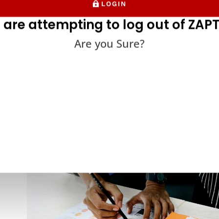
LOGIN
 are attempting to log out of ZAPT
Are you Sure?
E izveides plusi un mīnusi
 sperat soļus ceļā uz izcilības testēšanas centra izveidi, jums t
ver pozitīvie un negatīvie aspekti.
Plusi