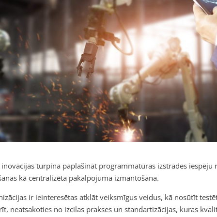
 inovācijas turpina paplašināt programmatūras izstrādes iespēju 
šanas kā centralizēta pakalpojuma izmantošana.
izācijas ir ieinteresētas atklāt veiksmīgus veidus, kā nosūtīt te
rīt, neatsakoties no izcilas prakses un standartizācijas, kuras kva