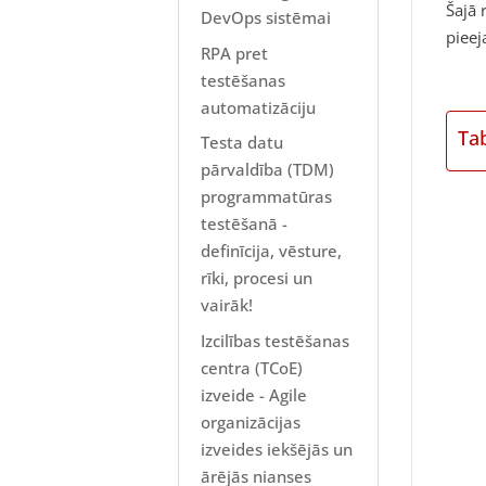
Šajā 
DevOps sistēmai
pieej
RPA pret
testēšanas
automatizāciju
Ta
Testa datu
pārvaldība (TDM)
programmatūras
testēšanā -
definīcija, vēsture,
rīki, procesi un
vairāk!
Izcilības testēšanas
centra (TCoE)
izveide - Agile
organizācijas
izveides iekšējās un
ārējās nianses