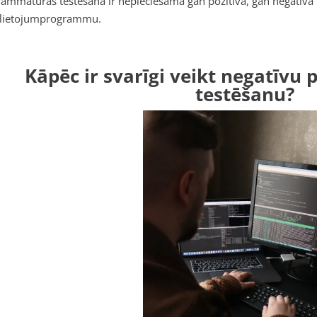
ammatūras testēšanā ir nepieciešama gan pozitīvā, gan negatīvā te
 lietojumprogrammu.
Kāpēc ir svarīgi veikt negatīv
testēšanu?