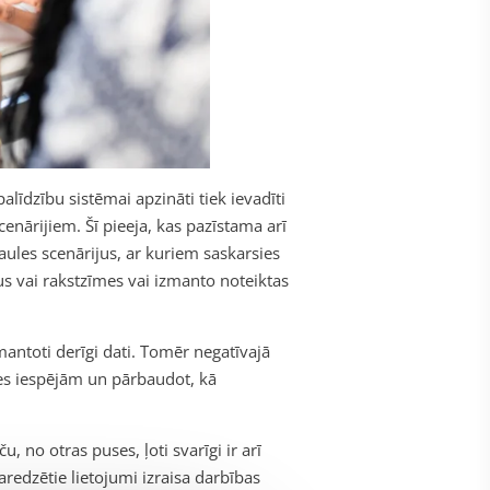
īdzību sistēmai apzināti tiek ievadīti
scenārijiem. Šī pieeja, kas pazīstama arī
aules scenārijus, ar kuriem saskarsies
s vai rakstzīmes vai izmanto noteiktas
antoti derīgi dati. Tomēr negatīvajā
ades iespējām un pārbaudot, kā
, no otras puses, ļoti svarīgi ir arī
paredzētie lietojumi izraisa darbības