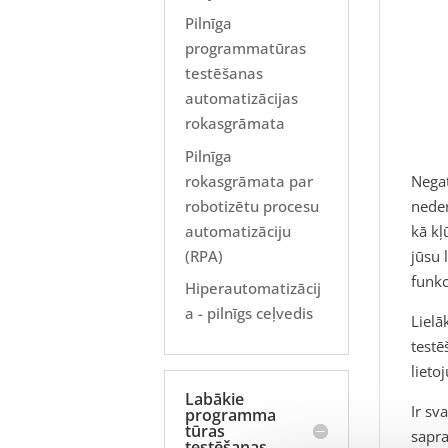
Pilnīga
programmatūras
testēšanas
automatizācijas
rokasgrāmata
Pilnīga
rokasgrāmata par
Negat
robotizētu procesu
neder
automatizāciju
kā kļ
(RPA)
jūsu 
funkc
Hiperautomatizācij
a - pilnīgs ceļvedis
Lielā
testē
liet
Labākie
Ir sv
programma
tūras
sapra
testēšanas