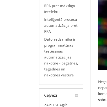
RPA pret mākslīgo
intelektu
Inteliģentā procesu
automatizācija pret
RPA
Datorredzamība ir
programmatūras
testēšanas
automatizācijas
nākotne - pagātnes,
tagadnes un
nākotnes vēsture
Negat
nepar
koman
Ceļveži
sabru
ZAPTEST Agile