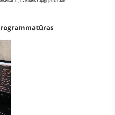
stēšana, ja vēlaties rūpīgi pārbaudīt
u programmatūras