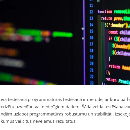
īvā testēšana programmatūras testēšanā ir metode, ar kuru pār
edzētu uzvedību vai nederīgiem datiem. Šāda veida testēšana var
dām uzlabot programmatūras robustumu un stabilitāti, izsekojo
kumus vai citus nevēlamus rezultātus.