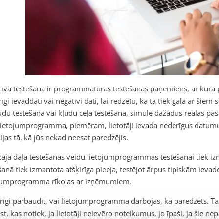
īvā testēšana ir programmatūras testēšanas paņēmiens, ar kura pal
īgi ievaddati vai negatīvi dati, lai redzētu, kā tā tiek galā ar šiem 
ūdu testēšana vai kļūdu ceļa testēšana, simulē dažādus reālās pas
lietojumprogramma, piemēram, lietotāji ievada nederīgus datumu
ijas tā, kā jūs nekad neesat paredzējis.
kajā daļā testēšanas veidu lietojumprogrammas testēšanai tiek izm
šanā tiek izmantota atšķirīga pieeja, testējot ārpus tipiskām iev
ojumprogramma rīkojas ar izņēmumiem.
arīgi pārbaudīt, vai lietojumprogramma darbojas, kā paredzēts. Taču
st, kas notiek, ja lietotāji neievēro noteikumus, jo īpaši, ja šie ne