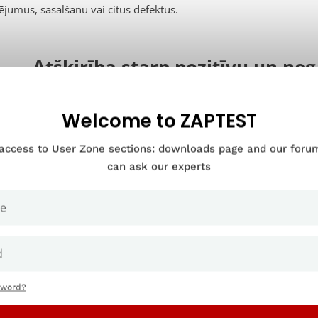
ējumus, sasalšanu vai citus defektus.
Atšķirība starp pozitīvu un ne
testēšana programmatūras
Welcome to ZAPTEST
 access to User Zone sections: downloads page and our for
can ask our experts
sword?