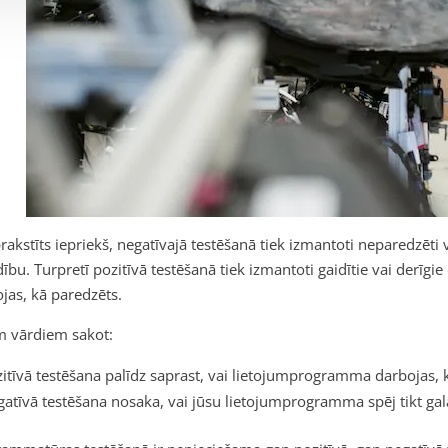
rakstīts iepriekš, negatīvajā testēšanā tiek izmantoti neparedzēti 
ību. Turpretī pozitīvā testēšanā tiek izmantoti gaidītie vai derīgie 
jas, kā paredzēts.
m vārdiem sakot:
itīvā testēšana palīdz saprast, vai lietojumprogramma darbojas, 
atīvā testēšana nosaka, vai jūsu lietojumprogramma spēj tikt g