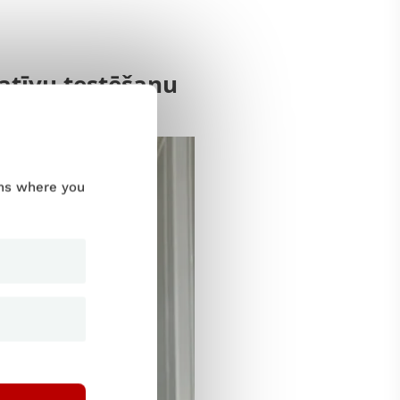
gatīvu testēšanu
 testēšanā
ums where you