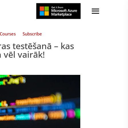
Courses
Subscribe
as testēšanā – kas
n vēl vairāk!