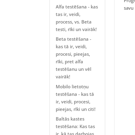
Progr
Alfa testēšana - kas
savu
tas ir, veidi,
process, vs. Beta
testi, rīki un vairāk!
Beta testēšana -
kas tā ir, veidi,
procesi, pieejas,
rīki, pret alfa
testēšanu un vēl
vairāk!
Mobilo lietotņu
testēšana - kas tā
ir, veidi, procesi,
pieejas, rīki un citi!
Baltās kastes
testēšana: Kas tas
ir, kā tas darbojas,