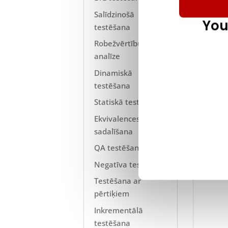
Salīdzinošā
You
testēšana
Robežvērtību
analīze
Dinamiskā
testēšana
Statiskā testēšana
Ekvivalences klases
sadalīšana
QA testēšana
Negatīva testēšana
Testēšana ar
pērtiķiem
Inkrementālā
testēšana