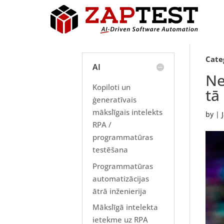
Cate
AI
Ne
Kopiloti un
tā
ģeneratīvais
mākslīgais intelekts
by
|
RPA /
programmatūras
testēšana
Programmatūras
automatizācijas
ātrā inženierija
Mākslīgā intelekta
ietekme uz RPA