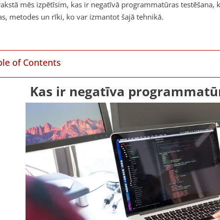
rakstā mēs izpētīsim, kas ir negatīvā programmatūras testēšana, k
as, metodes un rīki, ko var izmantot šajā tehnikā.
ble of Contents
Kas ir negatīva programmatū