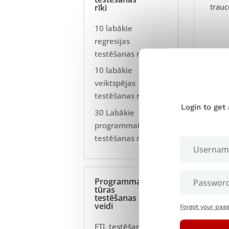
trauc
rīki
10 labākie
regresijas
testēšanas rīki
10 labākie
veiktspējas
testēšanas rīki
Login to get
30 Labākie
programmatūras
testēšanas rīki
Programma
tūras
testēšanas
veidi
Forgot your pas
ETL testēšana