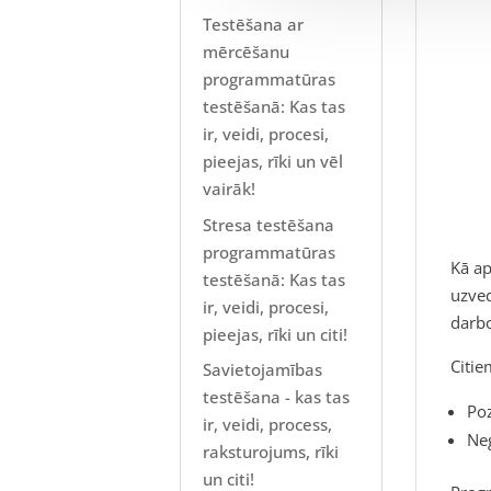
Testēšana ar
mērcēšanu
programmatūras
testēšanā: Kas tas
ir, veidi, procesi,
pieejas, rīki un vēl
vairāk!
Stresa testēšana
programmatūras
Kā ap
testēšanā: Kas tas
uzved
ir, veidi, procesi,
darbo
pieejas, rīki un citi!
Citie
Savietojamības
testēšana - kas tas
Poz
ir, veidi, process,
Neg
raksturojums, rīki
un citi!