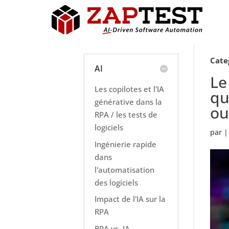
Cate
AI
Le
Les copilotes et l'IA
qu
générative dans la
ou
RPA / les tests de
logiciels
par
Ingénierie rapide
dans
l'automatisation
des logiciels
Impact de l'IA sur la
RPA
RPA vs. IA