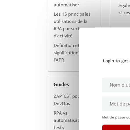
automatiser
égale
si ce
Les 15 principales
utilisations de la
RPA par secteur
d'activité
Définition et
signification de
l'APR
Login to get
Guides
ZAPTEST pour Agile
DevOps
RPA vs.
Mot de passe ou
automatisation des
tests