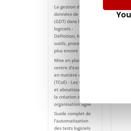
La gestion des
You
données de test
(GDT) dans les tests
logiciels -
Définition, histoire,
outils, processus et
plus encore !
Mise en place d'un
centre d'excellence
en matière de tests
(TCoE) - Les tenants
et aboutissants de
la création d'une
organisation agile
Guide complet de
l'automatisation
des tests logiciels