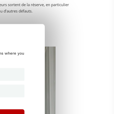
urs sortent de la réserve, en particulier
u d’autres défauts.
et test négatif
e logiciels
ums where you