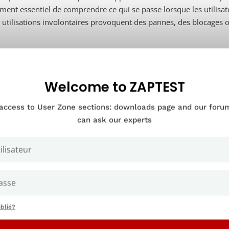
ment essentiel de comprendre ce qui se passe lorsque les utilisate
s utilisations involontaires provoquent des pannes, des blocages o
Différence entre test positif 
les tests dans les essais d
Welcome to ZAPTEST
 access to User Zone sections: downloads page and our for
can ask our experts
blié?