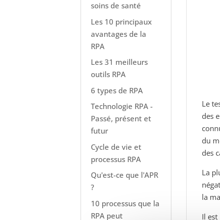
soins de santé
Les 10 principaux
avantages de la
RPA
Les 31 meilleurs
outils RPA
6 types de RPA
Le te
Technologie RPA -
des e
Passé, présent et
connu
futur
du mo
Cycle de vie et
des c
processus RPA
La pl
Qu'est-ce que l'APR
négat
?
la ma
10 processus que la
RPA peut
Il es