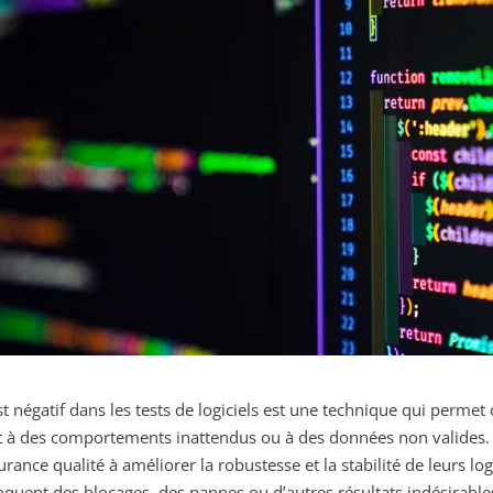
st négatif dans les tests de logiciels est une technique qui perme
t à des comportements inattendus ou à des données non valides. C
urance qualité à améliorer la robustesse et la stabilité de leurs lo
quent des blocages, des pannes ou d’autres résultats indésirable