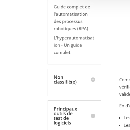
Guide complet de
l'automatisation
des processus
robotiques (RPA)
L'hyperautomatisat
ion - Un guide
complet
Non
Comme
classifié(e)
vérif
valid
En d’
Principaux
outils de
Les
test de
logiciels
Les