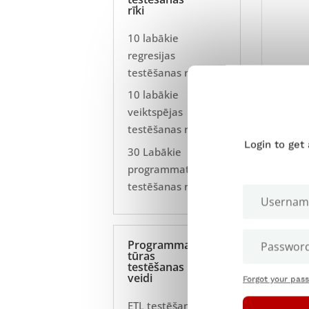
rīki
10 labākie
regresijas
testēšanas rīki
10 labākie
veiktspējas
testēšanas rīki
Login to get
30 Labākie
programmatūras
testēšanas rīki
Programma
tūras
testēšanas
veidi
Forgot your pas
Manuā
ETL testēšana