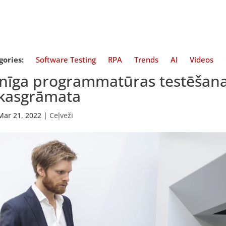
gories:
Software Testing
RPA
Trends
AI
Videos
lnīga programmatūras testēšana
kasgrāmata
Mar 21, 2022
|
Ceļveži