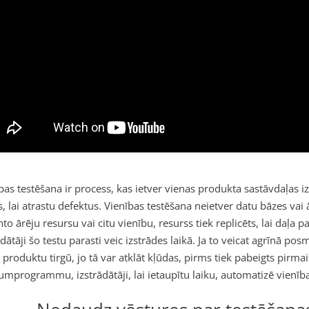
bas testēšana ir process, kas ietver vienas produkta sastāvdaļas i
s, lai atrastu defektus. Vienības testēšana neietver datu bāzes va
to ārēju resursu vai citu vienību, resurss tiek replicēts, lai daļa pa
ādātāji šo testu parasti veic izstrādes laikā. Ja to veicat agrīnā posm
u produktu tirgū, jo tā var atklāt kļūdas, pirms tiek pabeigts pirmai
jumprogrammu, izstrādātāji, lai ietaupītu laiku, automatizē vienība