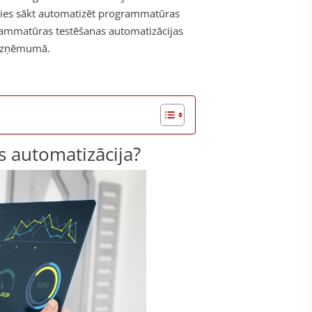
aties sākt automatizēt programmatūras
ogrammatūras testēšanas automatizācijas
ā uzņēmumā.
 automatizācija?