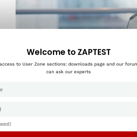
Welcome to ZAPTEST
 access to User Zone sections: downloads page and our for
can ask our experts
sword?
lā testēšana apraksta cilvēka vadītus programmatūras produkta de