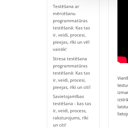
Testēšana ar
mērcēšanu
programmatūras
testēšanā: Kas tas
ir, veidi, procesi,
pieejas, rīki un vēl
vairāk!
Stresa testēšana
programmatūras
testēšanā: Kas tas
Vienī
ir, veidi, procesi,
testu
pieejas, rīki un citi!
izman
Savietojamības
izstr
testēšana - kas tas
laist
ir, veidi, process,
lieto
raksturojums, rīki
un citi!