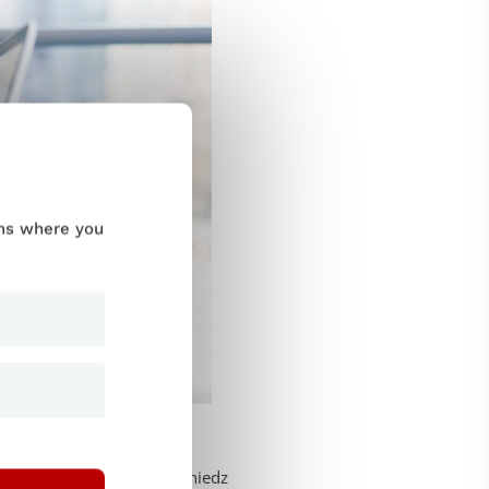
ums where you
fektu testus. Šie testi sniedz