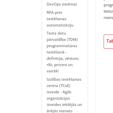
DevOps sistēmai
prog
testu
RPA pret
nians
testēšanas
automatizāciju
Testa datu
pārvaldība (TDM)
Ta
programmatūras
testēšanā -
definīcija, vēsture,
rīki, procesi un
vairāk!
Izcilības testēšanas
centra (TCoE)
izveide - Agile
organizācijas
izveides iekšējās un
ārējās nianses