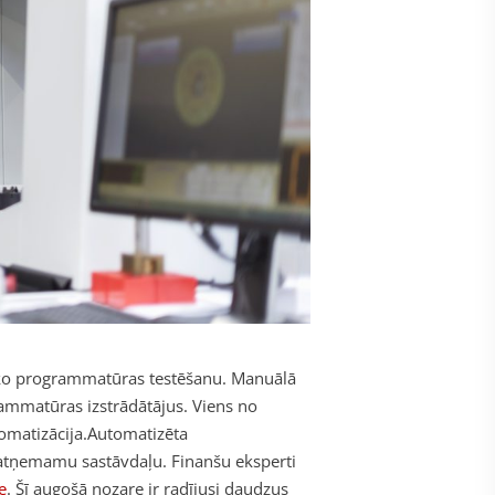
sko programmatūras testēšanu. Manuālā
rammatūras izstrādātājus. Viens no
omatizācija.
Automatizēta
eatņemamu sastāvdaļu. Finanšu eksperti
e
. Šī augošā nozare ir radījusi daudzus