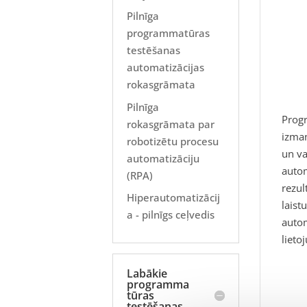
Pilnīga
programmatūras
testēšanas
automatizācijas
rokasgrāmata
Pilnīga
Progr
rokasgrāmata par
izman
robotizētu procesu
un va
automatizāciju
autom
(RPA)
rezul
Hiperautomatizācij
laist
a - pilnīgs ceļvedis
autom
liet
Labākie
programma
tūras
testēšanas