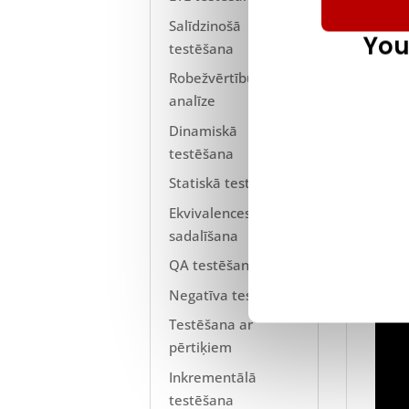
infor
Salīdzinošā
izman
You
testēšana
konk
Robežvērtību
kas i
analīze
lieto
izman
Dinamiskā
manuā
testēšana
Statiskā testēšana
Ekvivalences klases
sadalīšana
QA testēšana
Negatīva testēšana
Testēšana ar
pērtiķiem
Inkrementālā
testēšana