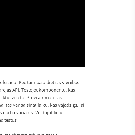
zolēšanu. Pēc tam palaidiet šīs vienības
i ārējās API. Testējot komponentu, kas
liktu izolēta.
Programmatūras
ā, tas var saīsināt laiku, kas vajadzīgs, lai
s darba variants. Veidojot lielu
s testus.