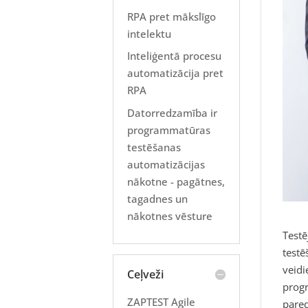
RPA pret mākslīgo
intelektu
Inteliģentā procesu
automatizācija pret
RPA
Datorredzamība ir
programmatūras
testēšanas
automatizācijas
nākotne - pagātnes,
tagadnes un
nākotnes vēsture
Testē
testē
veidi
Ceļveži
progr
ZAPTEST Agile
pared