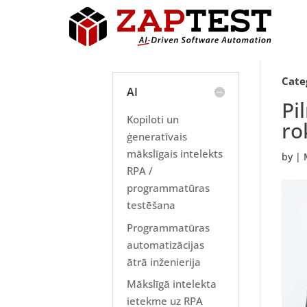
Cate
AI
Pi
Kopiloti un
ro
ģeneratīvais
mākslīgais intelekts
by
|
RPA /
programmatūras
testēšana
Programmatūras
automatizācijas
ātrā inženierija
Mākslīgā intelekta
ietekme uz RPA