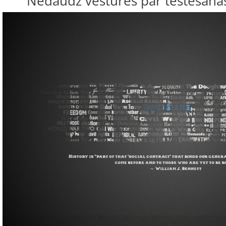
Nedaudz vēstures par testēšana