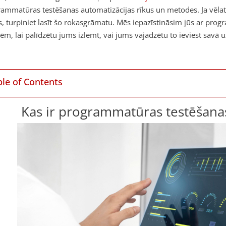
rammatūras testēšanas automatizācijas rīkus un metodes.
Ja vēl
s, turpiniet lasīt šo rokasgrāmatu. Mēs iepazīstināsim jūs ar pr
ēm, lai palīdzētu jums izlemt, vai jums vajadzētu to ieviest sav
ble of Contents
Kas ir programmatūras testēšanas