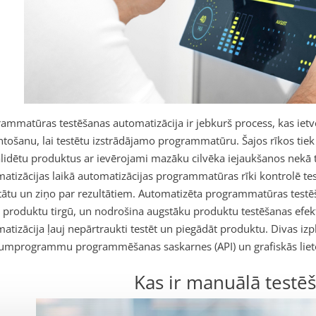
ammatūras testēšanas automatizācija ir jebkurš process, kas iet
tošanu, lai testētu izstrādājamo programmatūru. Šajos rīkos tiek 
lidētu produktus ar ievērojami mazāku cilvēka iejaukšanos nekā 
atizācijas laikā automatizācijas programmatūras rīki kontrolē te
tātu un ziņo par rezultātiem. Automatizēta programmatūras testēša
u produktu tirgū, un nodrošina augstāku produktu testēšanas efekti
atizācija ļauj nepārtraukti testēt un piegādāt produktu. Divas izpl
ojumprogrammu programmēšanas saskarnes
(API) un grafiskās lie
Kas ir manuālā testē