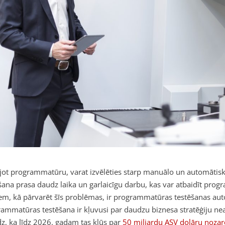
jot programmatūru, varat izvēlēties starp manuālo un automāti
šana prasa daudz laika un garlaicīgu darbu, kas var atbaidīt prog
em, kā pārvarēt šīs problēmas, ir programmatūras testēšanas aut
ammatūras testēšana ir kļuvusi par daudzu biznesa stratēģiju n
z, ka līdz 2026. gadam tas kļūs par
50 miljardu ASV dolāru nozar