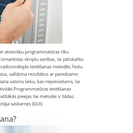
ver atsevišķu programmatūras rīku
izmantotas skriptu secības, lai pārskatītu
tradicionālajās testēšanas metodēs.
Testu
stus, salīdzina rezultātus ar paredzamo
na saīsina laiku, kas nepieciešams, lai
vitāti.
Programmatūras testēšanas
atītākās pieejas šai metodei ir šādas.
totāja saskarnes (GUI).
šana?