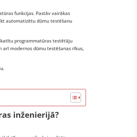
tūras funkcijas. Pastāv vairākas
eikt automatizētu dūmu testēšanu
pskatītu programmatūras testētāju
m arī modernos dūmu testēšanas rīkus,
u.
s inženierijā?