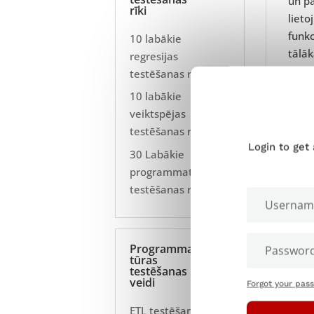
un p
rīki
lieto
funkc
10 labākie
tālāk
regresijas
testēšanas rīki
Šāda
10 labākie
funkc
veiktspējas
QA k
testēšanas rīki
Login to get
30 Labākie
● Pi
programmatūras
● Pir
testēšanas rīki
● Pē
Ja ša
defek
Programma
tūras
testēšanas
veidi
Forgot your pas
Kad
ETL testēšana