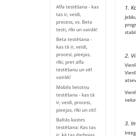
Alfa testēšana - kas
1. K
tas ir, veidi,
Jebku
process, vs. Beta
prog
testi, rīki un vairāk!
stabi
Beta testēšana -
kas tā ir, veidi,
procesi, pieejas,
2.
Vi
rīki, pret alfa
Vienī
testēšanu un vēl
Vienī
vairāk!
atse
Mobilo lietotņu
Vienī
testēšana - kas tā
nekav
ir, veidi, procesi,
pieejas, rīki un citi!
Baltās kastes
3.
In
testēšana: Kas tas
Integ
ir, kā tas darbojas,