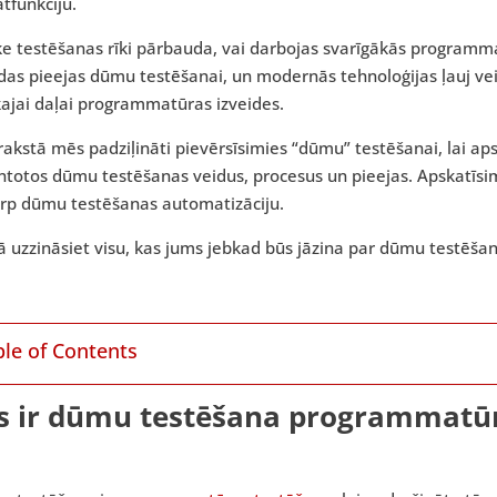
tfunkciju.
e testēšanas rīki pārbauda, vai darbojas svarīgākās programma
das pieejas dūmu testēšanai, un modernās tehnoloģijas ļauj v
kajai daļai programmatūras izveides.
rakstā mēs padziļināti pievērsīsimies “dūmu” testēšanai, lai a
ntotos dūmu testēšanas veidus, procesus un pieejas. Apskatīsi
arp dūmu testēšanas automatizāciju.
 uzzināsiet visu, kas jums jebkad būs jāzina par dūmu testēšan
ble of Contents
s ir dūmu testēšana programmatūra