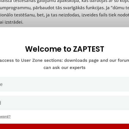
alaista testēšanas gadījumu apakškopa, kas darbojas ar šo k
jumprogrammu, pārbaudot tās svarīgākās funkcijas. Ja “dūmu te
ionālo testēšanu, bet, ja tas neizdodas, izveides fails tiek nod
ai izstrādei.
 smoke testēšana tiek veikta katru reizi, kad programmatūras 
ijas.
Welcome to ZAPTEST
omandas programmatūru testēs arī citos gadījumos, piemēram
 access to User Zone sections: downloads page and our for
rms jauna koda nodošanas repozitorijā
can ask our experts
ms lielas testu sērijas, tostarp regresijas un pieņemšanas test
c jaunas programmatūras izveides izvietošanas
jos punktos neveicat “dūmu” testu, vēlākos funkcionalitātes te
tus, kas var ietekmēt jaunā sastāva izlaišanas datumu vai radī
sword?
 nav jāveic dūmu pārbaude