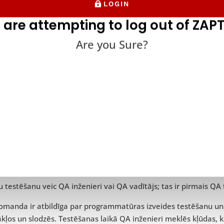
LOGIN
rammatūras testēšanā ir svarīgi veikt “dūmu” testēšanu ikreiz
 are attempting to log out of ZAPT
das izmaiņas vai tiek pievienotas jaunas funkcijas.
Are you Sure?
r arī būtisks sagatavošanās posms funkcionalitātes testēšanai,
ējot programmatūru, kas nav gatava.
su programmatūra neatbilst šiem kritērijiem, iespējams, ka dūm
atizēti dūmu testēšanas rīki ļauj viegli un rentabli veikt regul
rammatūra vienmēr darbojas pareizi.
 ir iesaistīts dūmu testēšanā
testēšanu veic QA inženieri vai QA vadītājs; tas ir pirmais QA
omanda ir atbildīga par programmatūras izveides testēšanu un
kļos un slodzēs. Testēšanas laikā QA inženieri meklēs kļūdas, ka