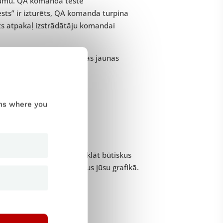
opumu. QA komanda testē
sts” ir izturēts, QA komanda turpina
ots atpakaļ izstrādātāju komandai
komplektā tiek pievienotas jaunas
:
ums where you
ēšanas
stēšanas posmos varat atklāt būtiskus
t nopietnākus traucējumus jūsu grafikā.