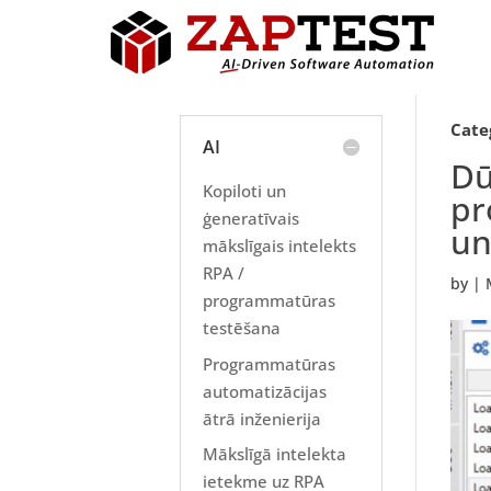
Cate
AI
Dū
Kopiloti un
pr
ģeneratīvais
un
mākslīgais intelekts
RPA /
by
|
programmatūras
testēšana
Programmatūras
automatizācijas
ātrā inženierija
Mākslīgā intelekta
ietekme uz RPA