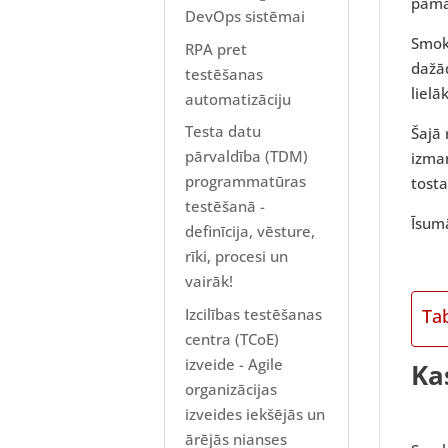
pama
DevOps sistēmai
Smok
RPA pret
dažā
testēšanas
lielā
automatizāciju
Testa datu
Šajā 
pārvaldība (TDM)
izma
programmatūras
tost
testēšanā -
Īsumā
definīcija, vēsture,
rīki, procesi un
vairāk!
Izcilības testēšanas
Ta
centra (TCoE)
izveide - Agile
Ka
organizācijas
izveides iekšējās un
ārējās nianses