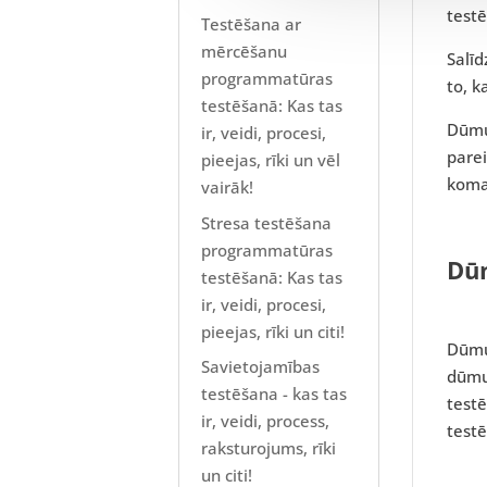
testē
Testēšana ar
mērcēšanu
Salī
programmatūras
to, k
testēšanā: Kas tas
Dūmu
ir, veidi, procesi,
parei
pieejas, rīki un vēl
koma
vairāk!
Stresa testēšana
programmatūras
Dūm
testēšanā: Kas tas
ir, veidi, procesi,
pieejas, rīki un citi!
Dūmu 
Savietojamības
dūmu 
testēšana - kas tas
testē
ir, veidi, process,
test
raksturojums, rīki
un citi!