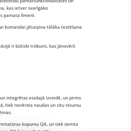
 atbilstību pamatfunkcionalitātes un
na, kas ietver svarīgāko
as pamata līmenī.
vai komandai jāturpina tālāka testēšana
cijā ir būtiski trūkumi, kas jānovērš
un integrētas esošajā izveidē, un pirms
ā, tiek novērsta naudas un citu resursu
lēmas.
grammatūras kopumu QA, un tiek ņemta