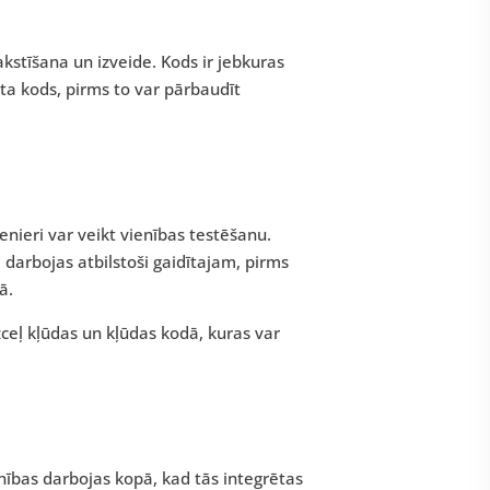
stīšana un izveide. Kods ir jebkuras
a kods, pirms to var pārbaudīt
ženieri var veikt vienības testēšanu.
darbojas atbilstoši gaidītajam, pirms
ā.
zceļ kļūdas un kļūdas kodā, kuras var
ienības darbojas kopā, kad tās integrētas