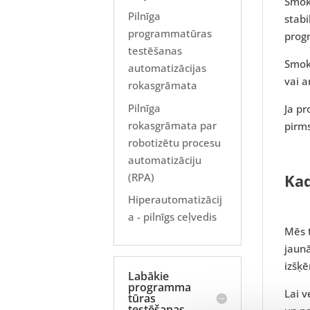
Smok
Pilnīga
stabi
programmatūras
progr
testēšanas
Smoke
automatizācijas
vai a
rokasgrāmata
Pilnīga
Ja pr
rokasgrāmata par
pirm
robotizētu procesu
automatizāciju
(RPA)
Kad
Hiperautomatizācij
a - pilnīgs ceļvedis
Mēs t
jaunā
izšķ
Labākie
programma
Lai 
tūras
testēšanas