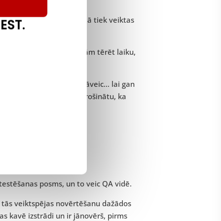
, kad programmatūras kodā tiek veiktas
EST.
 jo tas neļauj QA komandām tērēt laiku,
u testēšana šobrīd nav jāveic… lai gan
ārus dūmu testus, lai nodrošinātu, ka
 testēšanas posms, un to veic QA vidē.
 tās veiktspējas novērtēšanu dažādos
s kavē izstrādi un ir jānovērš, pirms