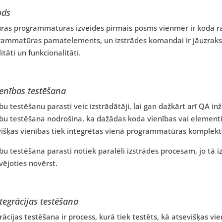
ods
ras programmatūras izveides pirmais posms vienmēr ir koda rak
rammatūras pamatelements, un izstrādes komandai ir jāuzrakst
litāti un funkcionalitāti.
enības testēšana
bu testēšanu parasti veic izstrādātāji, lai gan dažkārt arī QA in
bu testēšana nodrošina, ka dažādas koda vienības vai elementi 
višķas vienības tiek integrētas vienā programmatūras komplekt
bu testēšana parasti notiek paralēli izstrādes procesam, jo tā i
ējoties novērst.
tegrācijas testēšana
rācijas testēšana ir process, kurā tiek testēts, kā atsevišķas v