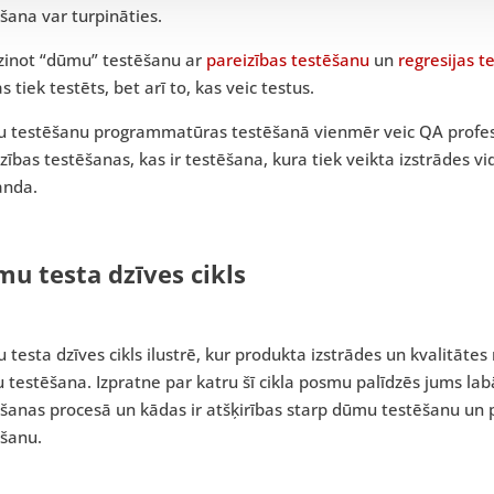
šana var turpināties.
dzinot “dūmu” testēšanu ar
pareizības testēšanu
un
regresijas t
as tiek testēts, bet arī to, kas veic testus.
 testēšanu programmatūras testēšanā vienmēr veic QA profesio
zības testēšanas, kas ir testēšana, kura tiek veikta izstrādes vi
nda.
u testa dzīves cikls
testa dzīves cikls ilustrē, kur produkta izstrādes un kvalitāte
testēšana. Izpratne par katru šī cikla posmu palīdzēs jums lab
šanas procesā un kādas ir atšķirības starp dūmu testēšanu un p
ēšanu.