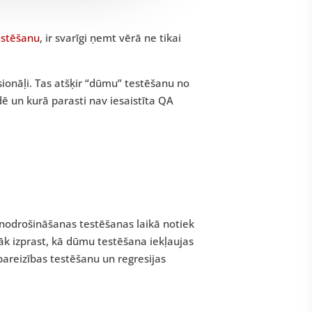
estēšanu
, ir svarīgi ņemt vērā ne tikai
nāļi. Tas atšķir “dūmu” testēšanu no
dē un kurā parasti nav iesaistīta QA
s nodrošināšanas testēšanas laikā notiek
āk izprast, kā dūmu testēšana iekļaujas
areizības testēšanu un regresijas