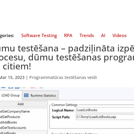
gories:
Software Testing
RPA
Trends
AI
Videos
mu testēšana – padziļināta izpē
ocesu, dūmu testēšanas progr
 citiem!
Mar 15, 2023
|
Programmatūras testēšanas veidi