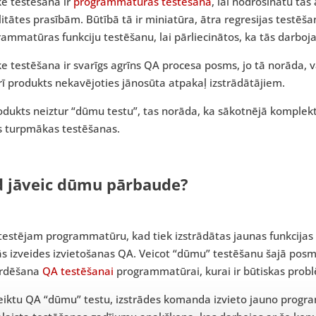
e testēšana ir
programmatūras testēšana
, lai nodrošinātu tās
litātes prasībām. Būtībā tā ir miniatūra, ātra regresijas testēša
ammatūras funkciju testēšanu, lai pārliecinātos, ka tās darboj
 testēšana ir svarīgs agrīns QA procesa posms, jo tā norāda, 
rī produkts nekavējoties jānosūta atpakaļ izstrādātājiem.
odukts neiztur “dūmu testu”, tas norāda, ka sākotnējā komplektā
s turpmākas testēšanas.
 jāveic dūmu pārbaude?
estējam programmatūru, kad tiek izstrādātas jaunas funkcijas 
s izveides izvietošanas QA. Veicot “dūmu” testēšanu šajā posm
ērdēšana
QA testēšanai
programmatūrai, kurai ir būtiskas prob
veiktu QA “dūmu” testu, izstrādes komanda izvieto jauno pro