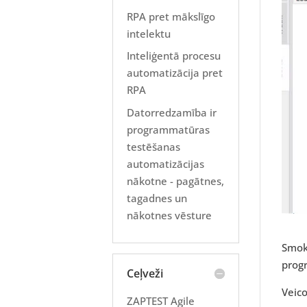
RPA pret mākslīgo
intelektu
Inteliģentā procesu
automatizācija pret
RPA
Datorredzamība ir
programmatūras
testēšanas
automatizācijas
nākotne - pagātnes,
tagadnes un
nākotnes vēsture
Smoke
progr
Ceļveži
Veico
ZAPTEST Agile