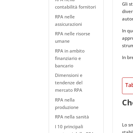
Gli s
contabilità fornitori
diver
RPA nelle
autom
assicurazioni
In qu
RPA nelle risorse
appro
umane
strum
RPA in ambito
In br
finanziario e
bancario
Dimensioni e
tendenze del
Ta
mercato RPA
RPA nella
Ch
produzione
RPA nella sanità
Lo sm
I 10 principali
stabi