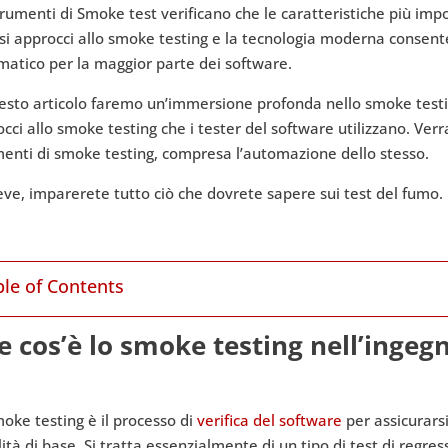
trumenti di Smoke test verificano che le caratteristiche più imp
si approcci allo smoke testing e la tecnologia moderna consent
atico per la maggior parte dei software.
esto articolo faremo un’immersione profonda nello smoke testing
cci allo smoke testing che i tester del software utilizzano. Ver
enti di smoke testing, compresa l’automazione dello stesso.
eve, imparerete tutto ciò che dovrete sapere sui test del fumo.
ble of Contents
e cos’è lo smoke testing nell’ingeg
oke testing è il processo di
verifica del software
per assicurarsi 
lità di base. Si tratta essenzialmente di un tipo di test di regr