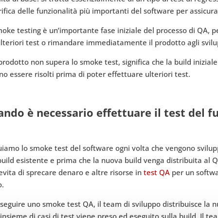
rifica delle funzionalità più importanti del software per assicurar
oke testing è un’importante fase iniziale del processo di QA, p
lteriori test o rimandare immediatamente il prodotto agli svilu
 prodotto non supera lo smoke test, significa che la build iniziale
o essere risolti prima di poter effettuare ulteriori test.
ndo è necessario effettuare il test del 
iamo lo smoke test del software ogni volta che vengono svilupp
uild esistente e prima che la nuova build venga distribuita al 
evita di sprecare denaro e altre risorse in
test QA
per un softwa
o.
seguire uno smoke test QA, il team di sviluppo distribuisce la 
insieme di casi di test viene preso ed eseguito sulla build. Il te