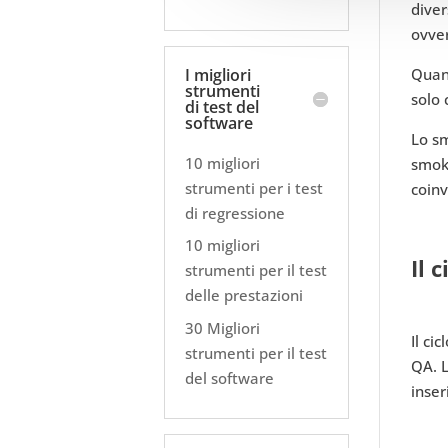
diver
ovver
I migliori
Quand
strumenti
solo 
di test del
software
Lo sm
10 migliori
smoke
strumenti per i test
coinv
di regressione
10 migliori
Il 
strumenti per il test
delle prestazioni
30 Migliori
Il ci
strumenti per il test
QA. L
del software
inser