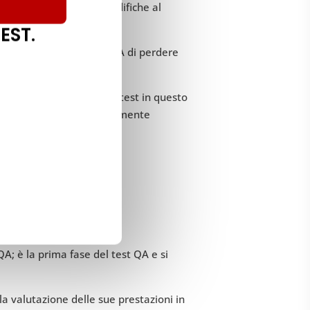
lta che si apportano modifiche al
EST.
erché impedisce ai team QA di perdere
bbiate eseguire lo smoke test in questo
dono facile ed economicamente
 software funzioni sempre
A; è la prima fase del test QA e si
la valutazione delle sue prestazioni in