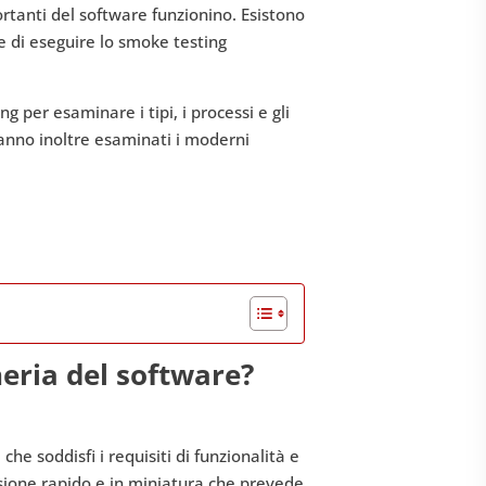
ortanti del software funzionino. Esistono
e di eseguire lo smoke testing
 per esaminare i tipi, i processi e gli
ranno inoltre esaminati i moderni
neria del software?
che soddisfi i requisiti di funzionalità e
essione rapido e in miniatura che prevede