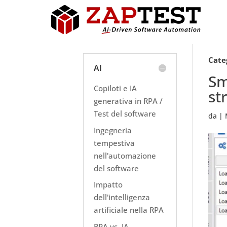
Cate
AI
Sm
Copiloti e IA
st
generativa in RPA /
Test del software
da
|
Ingegneria
tempestiva
nell'automazione
del software
Impatto
dell'intelligenza
artificiale nella RPA
RPA vs. IA