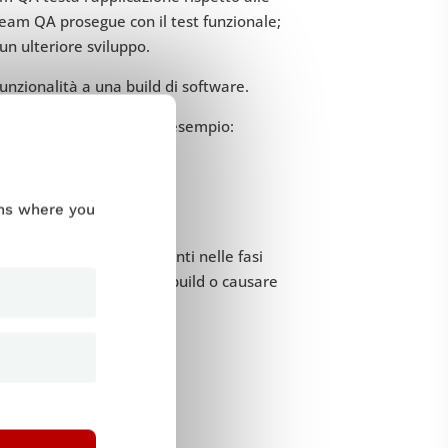
 team QA prosegue con il test funzionale;
un ulteriore sviluppo.
nzionalità a una build di software.
ke test del software, ad esempio:
ccettazione.
ums where you
r trovare difetti importanti nelle fasi
a di rilascio della nuova build o causare
mo