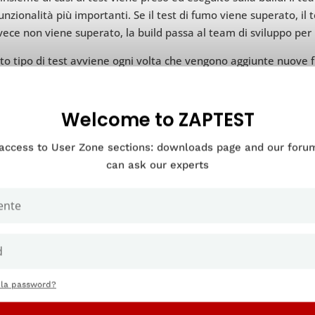
unzionalità più importanti. Se il test di fumo viene superato, il
vece non viene superato, la build passa al team di sviluppo per 
o tipo di test avviene ogni volta che vengono aggiunte nuove fu
ssono essere altre occasioni in cui i team QA effettuano lo smo
Welcome to ZAPTEST
 di eseguire il commit di nuovo codice in un repository
 di un’ampia serie di test, compresi i test di regressione e di a
 access to User Zone sections: downloads page and our for
la distribuzione di una nuova build del software
can ask our experts
n si esegue uno smoke test in questi punti, si potrebbe finire pe
ssive del test di funzionalità, che potrebbero influenzare la dat
ruzioni più gravi del programma.
ndo non è necessario fare il test del fu
 la password?