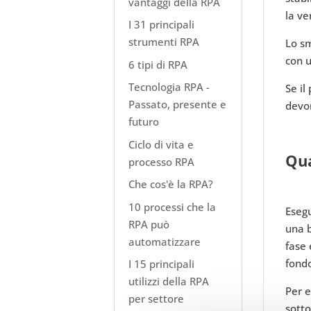
vantaggi della RPA
la ve
I 31 principali
strumenti RPA
Lo sm
con u
6 tipi di RPA
Tecnologia RPA -
Se il
Passato, presente e
devon
futuro
Ciclo di vita e
Qua
processo RPA
Che cos'è la RPA?
10 processi che la
Esegu
RPA può
una b
automatizzare
fase 
fond
I 15 principali
utilizzi della RPA
Per e
per settore
sotto