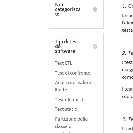
Non
1. C
categorizza
to
La pr
l’ele
testa
Tipi di test
del
software
2.
Te
I tes
Test ETL
esegu
Test di confronto
come 
Analisi del valore
I tes
limite
codi
Test dinamici
Test statici
3.
Te
Partizione della
classe di
Il te