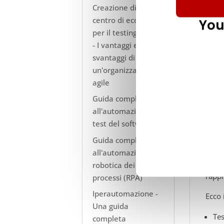
Creazione di un
centro di eccellenza
You
per il testing (TCoE)
- I vantaggi e gli
svantaggi di
un'organizzazione
agile
Guida completa
all'automazione del
test del software
La pi
Guida completa
La pi
all'automazione
più f
robotica dei
rappr
processi (RPA)
Iperautomazione -
Ecco 
Una guida
Tes
completa