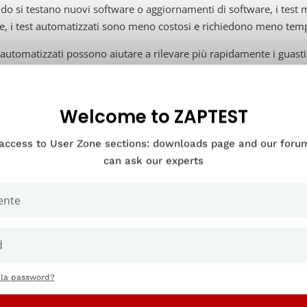
o si testano nuovi software o aggiornamenti di software, i test 
e, i test automatizzati sono meno costosi e richiedono meno tem
t automatizzati possono aiutare a rilevare più rapidamente i guast
re, è più facile eseguirli più volte per ogni modifica o finché non si
omazione accelera anche il processo di immissione del software 
Welcome to ZAPTEST
ire test approfonditi in aree specifiche, in modo da poter risolv
re alla fase successiva.
 access to User Zone sections: downloads page and our for
can ask our experts
 piramide dell’automazione dei tes
 la password?