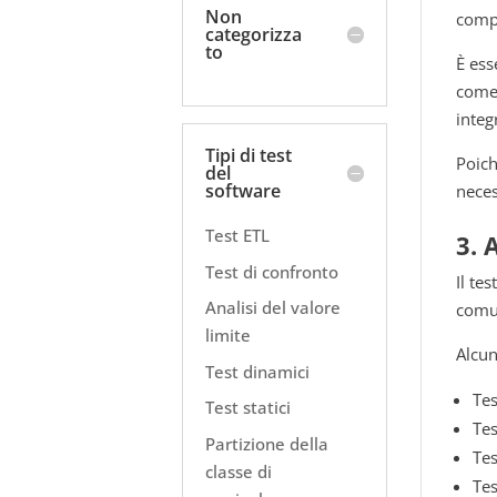
Non
compo
categorizza
to
È ess
come 
integ
Tipi di test
Poich
del
software
neces
Test ETL
3. 
Test di confronto
Il te
Analisi del valore
comun
limite
Alcun
Test dinamici
Tes
Test statici
Tes
Partizione della
Tes
classe di
Tes