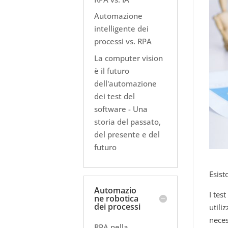
Automazione
intelligente dei
processi vs. RPA
La computer vision
è il futuro
dell'automazione
dei test del
software - Una
storia del passato,
del presente e del
futuro
Esist
Automazio
I tes
ne robotica
dei processi
utili
neces
RPA nella