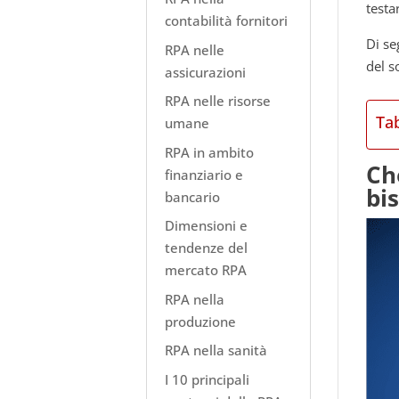
testa
contabilità fornitori
Di se
RPA nelle
del s
assicurazioni
RPA nelle risorse
Ta
umane
RPA in ambito
Ch
finanziario e
bi
bancario
Dimensioni e
tendenze del
mercato RPA
RPA nella
produzione
RPA nella sanità
I 10 principali