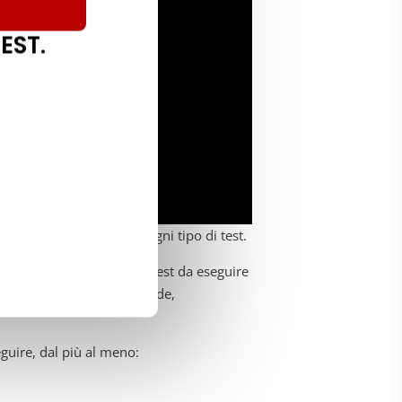
EST.
a si dovrebbe eseguire ogni tipo di test.
llo inferiore rappresenta i test da eseguire
nano alla cima della piramide,
eguire, dal più al meno: