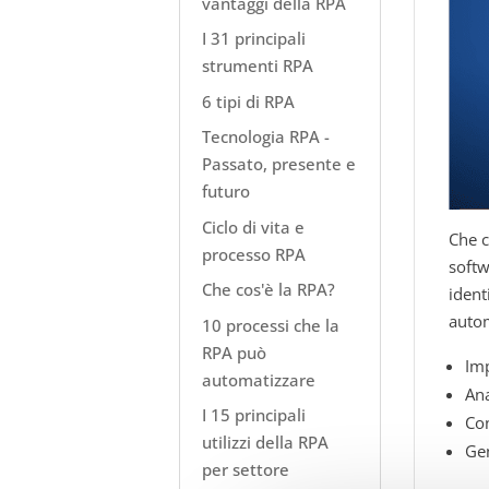
vantaggi della RPA
I 31 principali
strumenti RPA
6 tipi di RPA
Tecnologia RPA -
Passato, presente e
futuro
Ciclo di vita e
Che c
processo RPA
softw
Che cos'è la RPA?
ident
autom
10 processi che la
RPA può
Imp
automatizzare
Ana
I 15 principali
Con
utilizzi della RPA
Gen
per settore