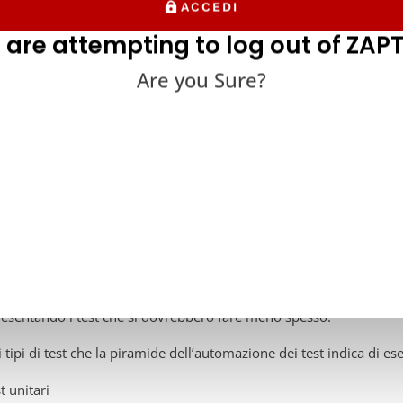
ACCEDI
 are attempting to log out of ZAPT
Are you Sure?
ramide dell’automazione dei test aiuta a capire con quale frequenz
ramide dell’automazione dei test si divide in quattro livelli. Il live
requentemente. I livelli diventano più piccoli quanto più si avvici
esentando i test che si dovrebbero fare meno spesso.
i tipi di test che la piramide dell’automazione dei test indica di es
t unitari