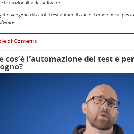
re le funzionalità del software.
guito vengono riassunti i test automatizzati e il modo in cui posson
oftware.
ble of Contents
e cos’è l’automazione dei test e p
sogno?