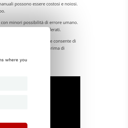
manuali possono essere costosi e noiosi.
po.
i con minori possibilità di errore umano.
 ottengono i risultati desiderati.
sul mercato. L’automazione consente di
ere i problemi più comuni prima di
ums where you
t