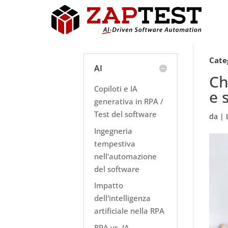
Cate
AI
Ch
Copiloti e IA
e 
generativa in RPA /
Test del software
da
|
Ingegneria
tempestiva
nell'automazione
del software
Impatto
dell'intelligenza
artificiale nella RPA
RPA vs. IA