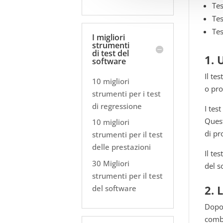
Tes
Tes
Tes
I migliori
strumenti
di test del
1. 
software
Il te
10 migliori
o pro
strumenti per i test
di regressione
I tes
Quest
10 migliori
di pr
strumenti per il test
delle prestazioni
Il te
30 Migliori
del s
strumenti per il test
2. 
del software
Dopo 
combi