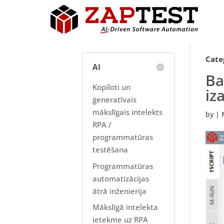
Cate
AI
Ba
Kopiloti un
iz
ģeneratīvais
mākslīgais intelekts
by
|
RPA /
programmatūras
testēšana
Programmatūras
automatizācijas
ātrā inženierija
Mākslīgā intelekta
ietekme uz RPA