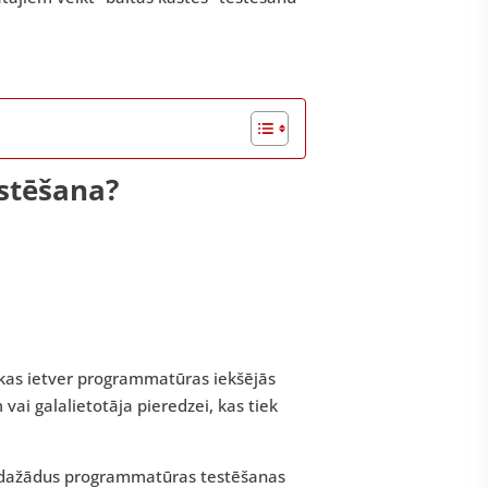
estēšana?
kas ietver programmatūras iekšējās
vai galalietotāja pieredzei, kas tiek
us dažādus programmatūras testēšanas