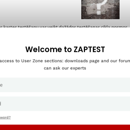
s kastes testēšanu var veikt dažādos testēšanas cikla posmos, 
tūras darbību.
ežāk “baltās kastes” testēšana notiek, kad izstrādātāji un testē
Welcome to ZAPTEST
rācijas testēšanas laikā.
 access to User Zone sections: downloads page and our for
efinīcijas vienības testēšana tiek uzskatīta par “baltās kastes”
can ask our experts
šanai var būt gan “baltās, gan
melnās kastes” testēšanas
pazīm
s” testēšanas veidu.
jā gadījumā “baltās kastes” testēšanu var izmantot arī
ad hoc
,
des iekšējo darbību. Baltās kastes testēšana ir visekonomiskāka
s ir nepieciešams, un tas ir arī vienkāršs veids, kā pārbaudīt, k
audīt programmatūras izveides jomas, par kurām testētājiem ir
sword?
audītas.