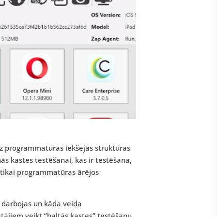
uz programmatūras iekšējās struktūras
s kastes testēšanai, kas ir testēšana,
 tikai programmatūras ārējos
ā darbojas un kāda veida
tājiem veikt “baltās kastes” testēšanu