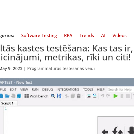
gories:
Software Testing
RPA
Trends
AI
Videos
ltās kastes testēšana: Kas tas ir
aicinājumi, metrikas, rīki un citi!
May 9, 2023
|
Programmatūras testēšanas veidi