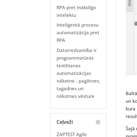
RPA pret mākslīgo
intelektu
Inteliģentā procesu
automatizācija pret
RPA
Datorredzamība ir
programmatūras
testēšanas
automatizācijas
nākotne - pagātnes,
tagadnes un
Baltā
nākotnes vēsture
un ko
kura
rezul
Ceļveži
Šajā 
ZAPTEST Agile
progr