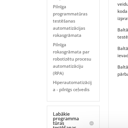
veidu
Pilnīga
koda
programmatūras
izpr
testēšanas
automatizācijas
Balt
rokasgrāmata
testē
Pilnīga
Baltā
rokasgrāmata par
ievad
robotizētu procesu
automatizāciju
Baltā
(RPA)
pārba
Hiperautomatizācij
a - pilnīgs ceļvedis
Labākie
programma
tūras
testēšanas