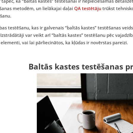
r tāpēc, ka “baltās kastes” testēšanai ir nepieciešamas detaliz
šanas metodēm, un lielākajai daļai
QA testētāju
trūkst tehnisko
ēšanu.
bas testēšanu, kas ir galvenais “baltās kastes” testēšanas veids
 Izstrādātāji var veikt arī “baltās kastes” testēšanu pēc vajadzī
elementi, vai lai pārliecinātos, ka kļūdas ir novērstas pareizi.
Baltās kastes testēšanas p