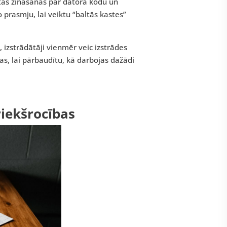
ētas zināšanas par datora kodu un
 prasmju, lai veiktu “baltās kastes”
, izstrādātāji vienmēr veic izstrādes
bas, lai pārbaudītu, kā darbojas dažādi
riekšrocības