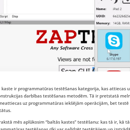
 kaste ir programmatūras testēšanas kategorija, kas attiecas 
nstrukcijas darbības testēšanas metodēm. Tā ir pretstatā melnā
 neattiecas uz programmatūras iekšējām operācijām, bet testē
tātus.
rakstā mēs aplūkosim “baltās kastes” testēšanu: kas tā ir, kā t
ammatūras testēšanas rīki var palīdzēt testētājiem un izstrādā