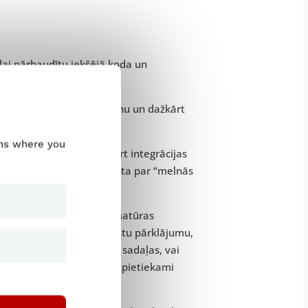
lai pārbaudītu iekšējā koda un
tāji veic vienības testēšanu un dažkārt
ums where you
 testēšanas veidu, savukārt integrācijas
es, taču parasti to uzskata par “melnās
 lai pārbaudītu programmatūras
is veids, kā palielināt testu pārklājumu,
ā darbojas konkrētas koda sadaļas, vai
 aizdomas, ka tās netiek pietiekami