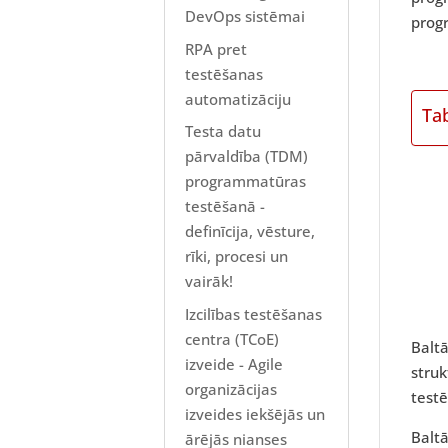
DevOps sistēmai
prog
RPA pret
testēšanas
automatizāciju
Ta
Testa datu
pārvaldība (TDM)
programmatūras
testēšanā -
definīcija, vēsture,
rīki, procesi un
vairāk!
Izcilības testēšanas
centra (TCoE)
Balt
izveide - Agile
struk
organizācijas
testē
izveides iekšējās un
Balt
ārējās nianses