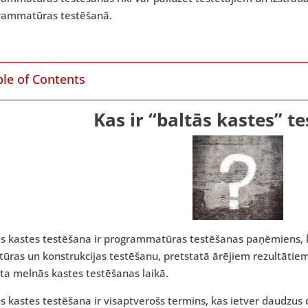
rammatūras testēšanā.
ble of Contents
Kas ir “baltās kastes” t
ās kastes testēšana ir programmatūras testēšanas paņēmiens, 
tūras un konstrukcijas testēšanu, pretstatā ārējiem rezultātiem 
ta melnās kastes testēšanas laikā.
ās kastes testēšana ir visaptverošs termins, kas ietver daudz