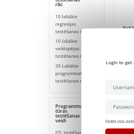
rīki
10 labākie
regresijas
Baltā
testēšanas rīki
struk
10 labākie
Visbi
veiktspējas
integ
testēšanas rīki
Login to get
30 Labākie
Pēc d
programmatūras
testē
testēšanas rīki
kaste
Pretē
izvei
Programma
ja ta
tūras
testēšanas
pārb
veidi
Forgot your pas
pārb
ETL testēšana