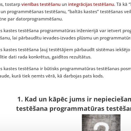
s, tostarp
vienības testēšanu
un
integrācijas testēšanu
. Tā kā 
 un programmēšanas testēšanu, “baltās kastes” testēšanas vei
atne par datorprogrammēšanu.
ās kastes testēšana programmatūras inženierijā var ietvert pr
šanu, lai pārbaudītu ievades-izvades plūsmu un programmatūras
s kastes testēšana ļauj testētājiem pārbaudīt sistēmas iekšējo
ītie dati rada konkrētus, gaidītos rezultātus.
s kastes testēšana ir būtisks programmatūras testēšanas posms,
ude, kurā tiek ņemts vērā, kā darbojas pats kods.
1. Kad un kāpēc jums ir nepieciešam
testēšana programmatūras testēšan