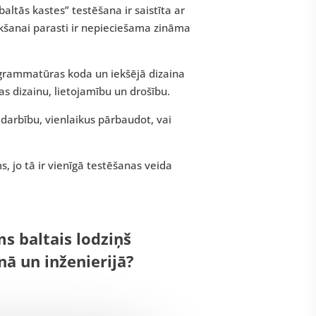
“baltās kastes” testēšana ir saistīta ar
kšanai parasti ir nepieciešama zināma
ogrammatūras koda un iekšējā dizaina
 dizainu, lietojamību un drošību.
 darbību, vienlaikus pārbaudot, vai
 jo tā ir vienīgā testēšanas veida
s baltais lodziņš
ā un inženierijā?