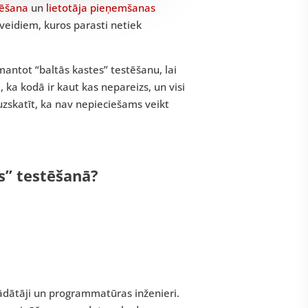
tēšana
un
lietotāja pieņemšanas
 veidiem, kuros parasti netiek
mantot “baltās kastes” testēšanu, lai
 ka kodā ir kaut kas nepareizs, un visi
uzskatīt, ka nav nepieciešams veikt
es” testēšanā?
ādātāji un programmatūras inženieri.