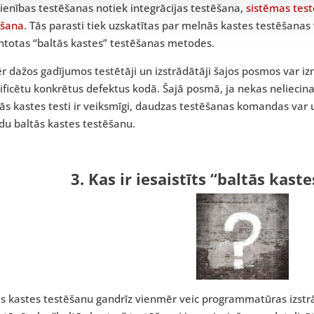
ienības testēšanas notiek integrācijas testēšana,
sistēmas tes
ēšana
. Tās parasti tiek uzskatītas par melnās kastes testēšanas
ntotas “baltās kastes” testēšanas metodes.
 dažos gadījumos testētāji un izstrādātāji šajos posmos var iz
ificētu konkrētus defektus kodā. Šajā posmā, ja nekas neliecina,
s kastes testi ir veiksmīgi, daudzas testēšanas komandas var 
du baltās kastes testēšanu.
3. Kas ir iesaistīts “baltās kast
ās kastes testēšanu gandrīz vienmēr veic programmatūras izstr