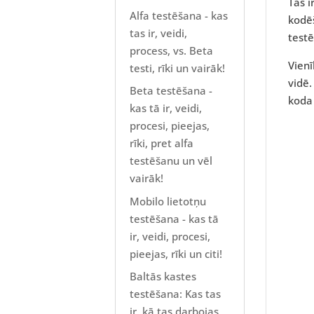
Tas i
Alfa testēšana - kas
kodē
tas ir, veidi,
test
process, vs. Beta
Vienī
testi, rīki un vairāk!
vidē.
Beta testēšana -
koda 
kas tā ir, veidi,
procesi, pieejas,
rīki, pret alfa
testēšanu un vēl
vairāk!
Mobilo lietotņu
testēšana - kas tā
ir, veidi, procesi,
pieejas, rīki un citi!
Baltās kastes
testēšana: Kas tas
ir, kā tas darbojas,