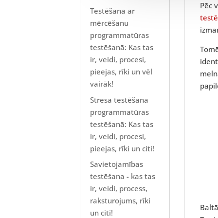
Pēc v
Testēšana ar
test
mērcēšanu
izma
programmatūras
testēšanā: Kas tas
Tomēr
ir, veidi, procesi,
ident
pieejas, rīki un vēl
melnā
vairāk!
papil
Stresa testēšana
programmatūras
testēšanā: Kas tas
ir, veidi, procesi,
pieejas, rīki un citi!
Savietojamības
testēšana - kas tas
ir, veidi, process,
raksturojums, rīki
Balt
un citi!