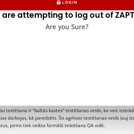
dentificētu drošības nepilnības un citas ievainojamības, var iz
LOGIN
veiktas, izmantojot “baltās kastes” testēšanu. Tāpat, ja koda ele
 are attempting to log out of ZAPT
šana var palīdzēt programmatūras inženieriem noteikt, kur ir k
Are you Sure?
2. Kad nav nepieciešams veikt “baltā
umā gadījumu, kad programmatūras inženieri un testētāji test
ciešams veikt “baltās kastes” testēšanu, lai pārbaudītu koda i
bu testēšana ir “baltās kastes” testēšanas veids, ko veic izstrād
bas darbojas, kā paredzēts. Šis agrīnais testēšanas veids ļauj iz
tus, pirms tiek veikta formālā testēšana QA vidē.