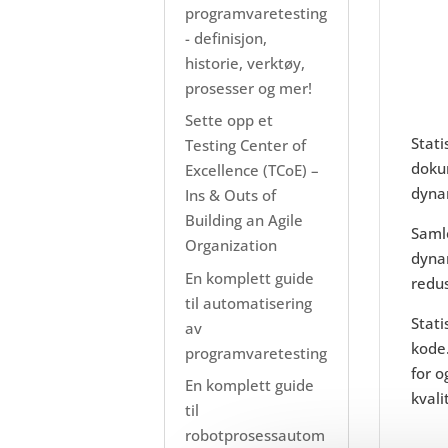
programvaretesting
- definisjon,
historie, verktøy,
prosesser og mer!
Sette opp et
Stat
Testing Center of
doku
Excellence (TCoE) –
dynam
Ins & Outs of
Building an Agile
Samle
Organization
dynam
En komplett guide
redus
til automatisering
Stat
av
kode
programvaretesting
for o
En komplett guide
kval
til
robotprosessautom