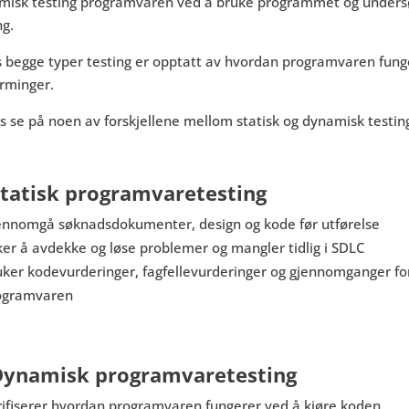
misk testing programvaren ved å bruke programmet og unders
ng.
begge typer testing er opptatt av hvordan programvaren fungere
ærminger.
s se på noen av forskjellene mellom statisk og dynamisk testin
Statisk programvaretesting
ennomgå søknadsdokumenter, design og kode før utførelse
ker å avdekke og løse problemer og mangler tidlig i SDLC
uker kodevurderinger, fagfellevurderinger og gjennomganger fo
ogramvaren
Dynamisk programvaretesting
rifiserer hvordan programvaren fungerer ved å kjøre koden