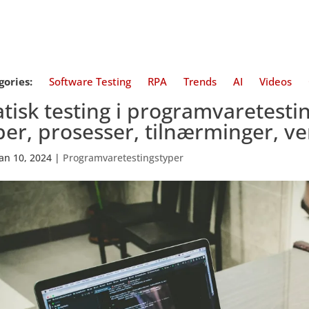
gories:
Software Testing
RPA
Trends
AI
Videos
atisk testing i programvaretestin
per, prosesser, tilnærminger, v
jan 10, 2024
|
Programvaretestingstyper