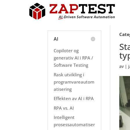
Cate
AI
St
Copiloter og
ty
generativ AI i RPA /
Software Testing
av
|
Rask utvikling i
programvareautom
atisering
Effekten av AI i RPA
RPA vs. AI
Intelligent
prosessautomatiser