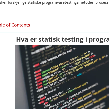
sker forskjellige statiske programvaretestingsmetoder, prosesser
ble of Contents
Hva er statisk testing i prog