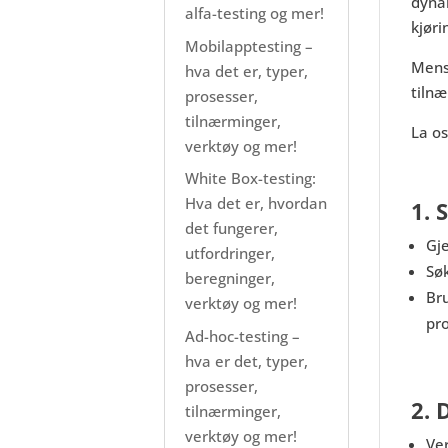
dyna
alfa-testing og mer!
kjøri
Mobilapptesting –
Mens 
hva det er, typer,
tiln
prosesser,
tilnærminger,
La os
verktøy og mer!
White Box-testing:
Hva det er, hvordan
1. 
det fungerer,
Gj
utfordringer,
Sø
beregninger,
Br
verktøy og mer!
pr
Ad-hoc-testing –
hva er det, typer,
prosesser,
2. 
tilnærminger,
verktøy og mer!
Ve