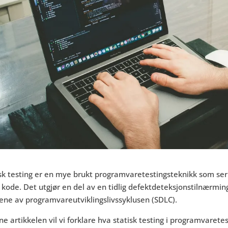
sk testing er en mye brukt programvaretestingsteknikk som ser
 kode. Det utgjør en del av en tidlig defektdeteksjonstilnærming 
ene av programvareutviklingslivssyklusen (SDLC).
ne artikkelen vil vi forklare hva statisk testing i programvaretes