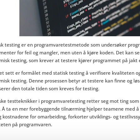
isk testing er en programvaretestmetode som undersøker progr
menter for feil og mangler, men uten å kjøre koden. Det kan s
isk testing, som krever at testere kjører programmet på jakt e
t sett er formålet med statisk testing å verifisere kvaliteten og 
isk testing. Denne prosessen betyr at testere kan finne og løs
erer den totale tiden som kreves for testing.
iske testteknikker i programvaretesting retter seg mot ting s
. Å ta en mer forebyggende tilnærming hjelper teamene med å 
g kostnadene for omarbeiding, forkorter utviklings- og testlivs
iteten på programvaren.