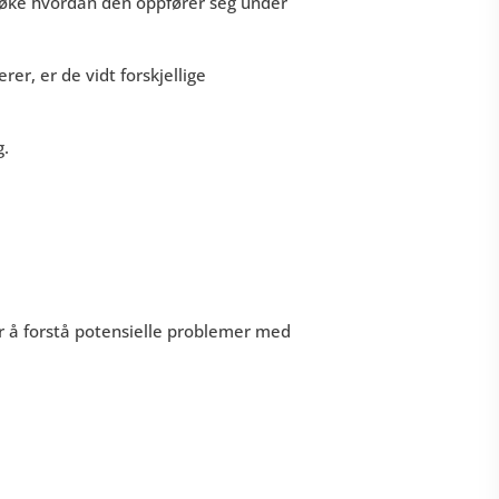
øke hvordan den oppfører seg under
r, er de vidt forskjellige
g.
r å forstå potensielle problemer med