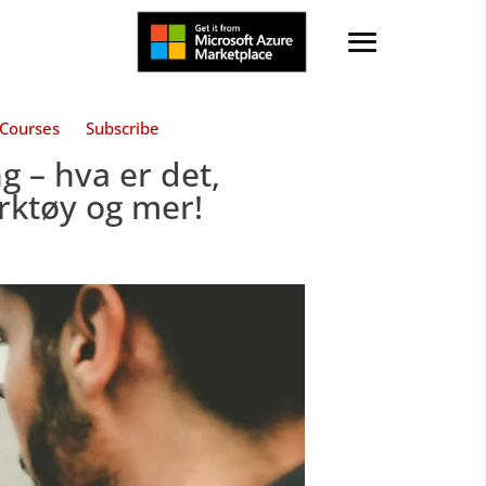
Courses
Subscribe
g – hva er det,
erktøy og mer!