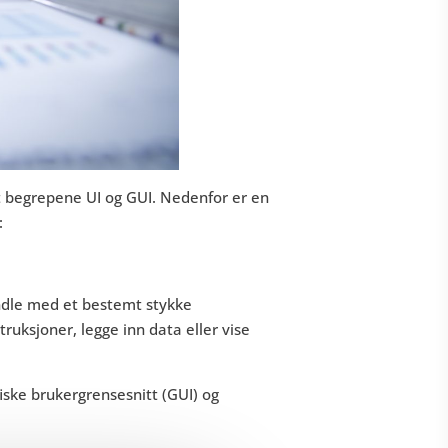
dt begrepene UI og GUI. Nedenfor er en
:
andle med et bestemt stykke
ruksjoner, legge inn data eller vise
fiske brukergrensesnitt (GUI) og