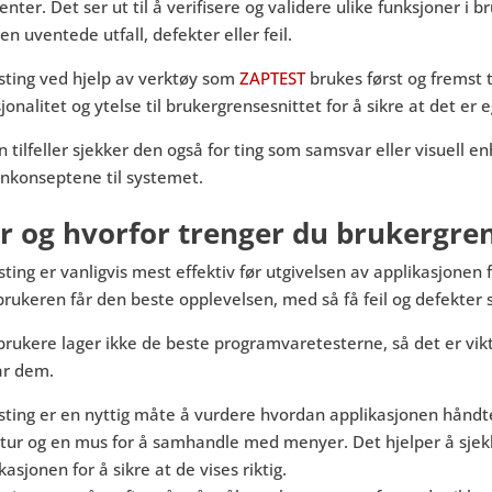
nter. Det ser ut til å verifisere og validere ulike funksjoner i b
en uventede utfall, defekter eller feil.
sting ved hjelp av verktøy som
ZAPTEST
brukes først og fremst t
jonalitet og ytelse til brukergrensesnittet for å sikre at det er e
n tilfeller sjekker den også for ting som samsvar eller visuell 
gnkonseptene til systemet.
r og hvorfor trenger du brukergren
sting er vanligvis mest effektiv før utgivelsen av applikasjonen 
brukeren får den beste opplevelsen, med så få feil og defekter
brukere lager ikke de beste programvaretesterne, så det er vikt
år dem.
sting er en nyttig måte å vurdere hvordan applikasjonen håndt
atur og en mus for å samhandle med menyer. Det hjelper å sjek
kasjonen for å sikre at de vises riktig.