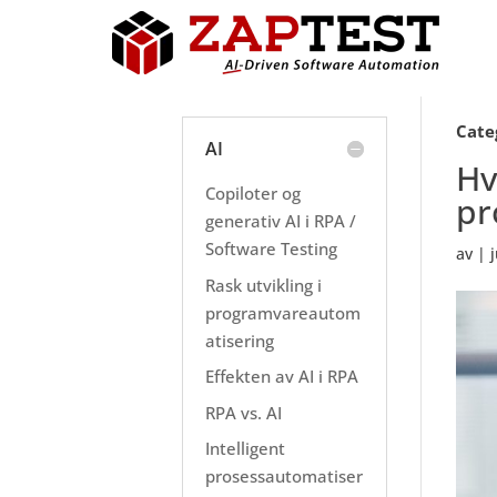
Cate
AI
Hv
Copiloter og
pr
generativ AI i RPA /
Software Testing
av
|
Rask utvikling i
programvareautom
atisering
Effekten av AI i RPA
RPA vs. AI
Intelligent
prosessautomatiser