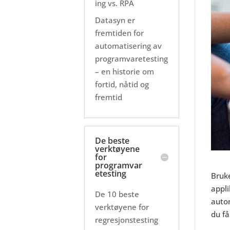
ing vs. RPA
Datasyn er
fremtiden for
automatisering av
programvaretesting
– en historie om
fortid, nåtid og
fremtid
De beste
verktøyene
for
programvar
etesting
Bruke
appl
De 10 beste
autom
verktøyene for
du få
regresjonstesting