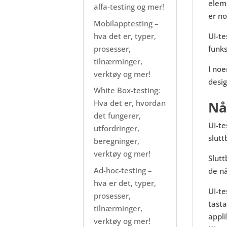
eleme
alfa-testing og mer!
er no
Mobilapptesting –
hva det er, typer,
UI-te
prosesser,
funks
tilnærminger,
I noe
verktøy og mer!
desi
White Box-testing:
Hva det er, hvordan
Nå
det fungerer,
UI-te
utfordringer,
slutt
beregninger,
verktøy og mer!
Slutt
Ad-hoc-testing –
de n
hva er det, typer,
UI-te
prosesser,
tast
tilnærminger,
appli
verktøy og mer!