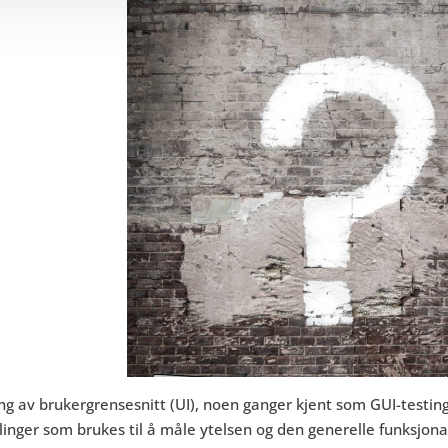
ng av brukergrensesnitt (UI), noen ganger kjent som GUI-testin
inger som brukes til å måle ytelsen og den generelle funksjonali