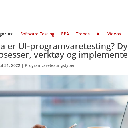
gories:
Software Testing
RPA
Trends
AI
Videos
a er UI-programvaretesting? Dyp
osesser, verktøy og implemente
jul 31, 2022
|
Programvaretestingstyper