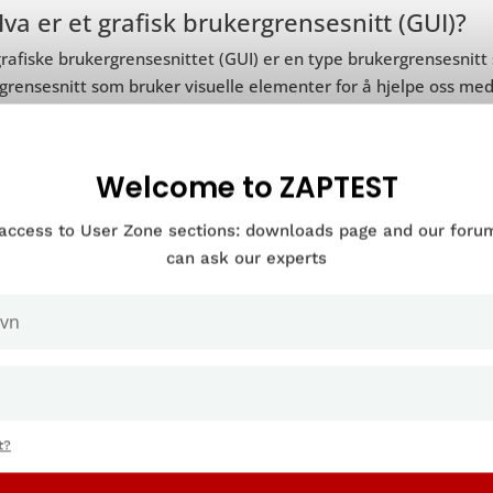
Hva er et grafisk brukergrensesnitt (GUI)?
rafiske brukergrensesnittet (GUI) er en type brukergrensesnitt
grensesnitt som bruker visuelle elementer for å hjelpe oss me
emet.
n for eksempel bruke menyer eller verktøylinjer som inkludere
Welcome to ZAPTEST
ere gjennom et system. Til og med tekst fungerer godt i GUI-e
om en funksjon, for eksempel å klikke «fil» når du vil åpne ell
 access to User Zone sections: downloads page and our for
can ask our experts
UI vs. GUI
 hjelpe deg bedre å forstå disse to formene for datamaskininter
enligningen mellom brukergrensesnitt og grafisk brukergrense
forkortelse for brukergrensesnitt
t?
t er en type plattform som lar brukere samhandle med enheter
t er en form for menneske-maskin-interaksjon