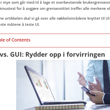
er mye som går med til å lage et overbevisende brukergrensesn
kmustest for å avgjøre om grensesnittet treffer alle merkene el
ne artikkelen skal vi gå over alle nøkkelområdene knyttet til UI-t
este måtene å teste UI.
ble of Contents
 vs. GUI: Rydder opp i forvirringen