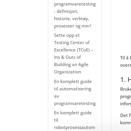
programvaretesting
- definisjon,
historie, verktøy,
prosesser og mer!
Sette opp et
Testing Center of
Excellence (TCoE) –
Ins & Outs of
Til å
Building an Agile
overs
Organization
1. 
En komplett guide
til automatisering
Bruke
av
progr
programvaretesting
infor
En komplett guide
Det f
til
komm
robotprosessautom