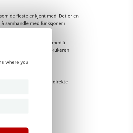
 som de fleste er kjent med. Det er en
d å samhandle med funksjoner i
r ikoner for å hjelpe deg med å
r som en måte å veilede brukeren
er lagre et dokument.
ums where you
aksjon, ta en titt på den direkte
snitt nedenfor: