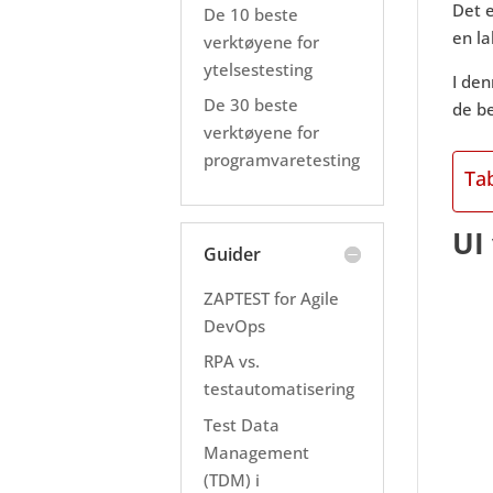
Det 
De 10 beste
en la
verktøyene for
ytelsestesting
I den
De 30 beste
de b
verktøyene for
programvaretesting
Ta
UI
Guider
ZAPTEST for Agile
DevOps
RPA vs.
testautomatisering
Test Data
Management
(TDM) i