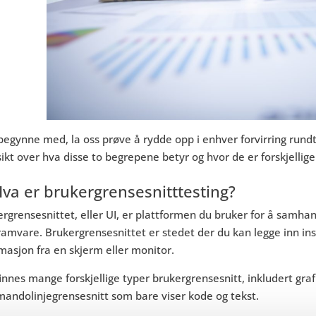
 begynne med, la oss prøve å rydde opp i enhver forvirring run
ikt over hva disse to begrepene betyr og hvor de er forskjellige
Hva er brukergrensesnitttesting?
rgrensesnittet, eller UI, er plattformen du bruker for å samh
amvare. Brukergrensesnittet er stedet der du kan legge inn inst
masjon fra en skjerm eller monitor.
innes mange forskjellige typer brukergrensesnitt, inkludert gra
andolinjegrensesnitt som bare viser kode og tekst.