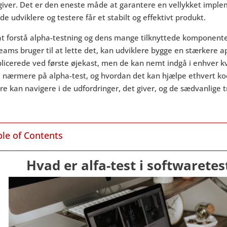
giver. Det er den eneste måde at garantere en vellykket impleme
de udviklere og testere får et stabilt og effektivt produkt.
at forstå alpha-testning og dens mange tilknyttede komponente
eams bruger til at lette det, kan udviklere bygge en stærkere ap
icerede ved første øjekast, men de kan nemt indgå i enhver kv
i nærmere på alpha-test, og hvordan det kan hjælpe ethvert ko
re kan navigere i de udfordringer, det giver, og de sædvanlige t
ble of Contents
Hvad er alfa-test i softwaretes