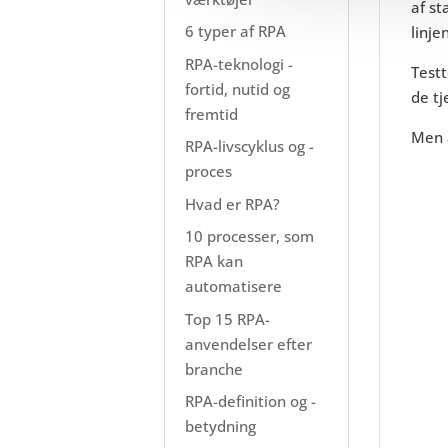
af st
6 typer af RPA
linje
RPA-teknologi -
Testt
fortid, nutid og
de tj
fremtid
Men a
RPA-livscyklus og -
proces
Hvad er RPA?
10 processer, som
RPA kan
automatisere
Top 15 RPA-
anvendelser efter
branche
RPA-definition og -
betydning