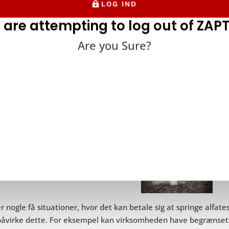
ikationen; testene kan endda begynde, mens udviklerne stadig
LOG IND
e detaljer. Mange programmer har en offentlig eller halvoffent
 are attempting to log out of ZAPT
re. I disse tilfælde udføres alfa-test i den sidste fase af den int
Are you Sure?
r normalt, når ansøgningen er 60% færdig. Alpha-test er afgøre
ificere fejl og problemer, der påvirker slutbrugerens oplevels
agelse.
2. Når du ikke behøver at lave
r nogle få situationer, hvor det kan betale sig at springe alfa
påvirke dette. For eksempel kan virksomheden have begrænset t