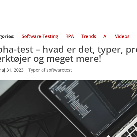
gories:
Software Testing
RPA
Trends
AI
Videos
pha-test – hvad er det, typer, pr
rktøjer og meget mere!
aj 31, 2023
|
Typer af softwaretest