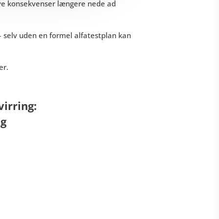
have konsekvenser længere nede ad
– selv uden en formel alfatestplan kan
er.
virring:
ng