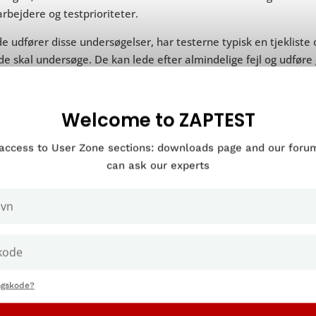
bejdere og testprioriteter.
e udfører disse undersøgelser, har testerne typisk en tjeklist
e skal undersøge. De kan lede efter almindelige fejl og udføre
kationens kernefunktioner fungerer efter hensigten.
teamet identificerer større eller mindre problemer med progra
Welcome to ZAPTEST
dviklerne, som snart begynder at arbejde på at løse disse problem
 access to User Zone sections: downloads page and our for
can ask our experts
1. Hvornår og hvorfor skal man l
ngskode?
øjagtige tidspunkt, hvor en virksomhed anvender alpha-test, va