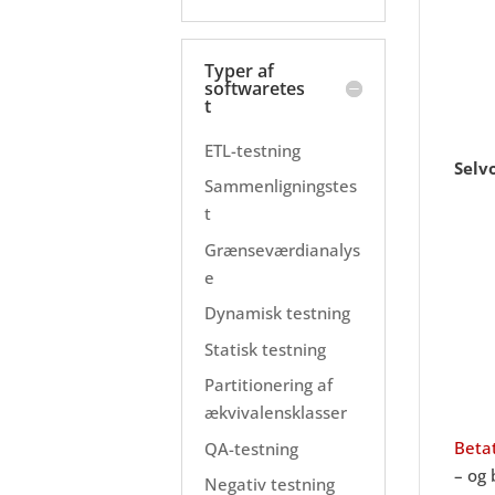
Typer af
softwaretes
t
ETL-testning
Selv
Sammenligningstes
t
Grænseværdianalys
e
Dynamisk testning
Statisk testning
Partitionering af
ækvivalensklasser
Beta
QA-testning
– og 
Negativ testning