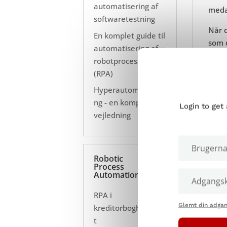
automatisering af
medar
softwaretestning
Når d
En komplet guide til
som d
automatisering af
appli
robotprocesser
(RPA)
Hvis 
til u
Hyperautomatiseri
ng - en komplet
Login to get
vejledning
Robotic
Process
Automation
RPA i
Glemt din adga
kreditorbogholderie
Det n
t