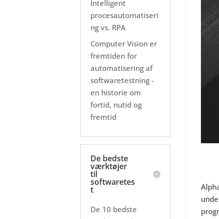
Intelligent
procesautomatiseri
ng vs. RPA
Computer Vision er
fremtiden for
automatisering af
softwaretestning -
en historie om
fortid, nutid og
fremtid
De bedste
værktøjer
til
softwaretes
Alph
t
under
De 10 bedste
progr