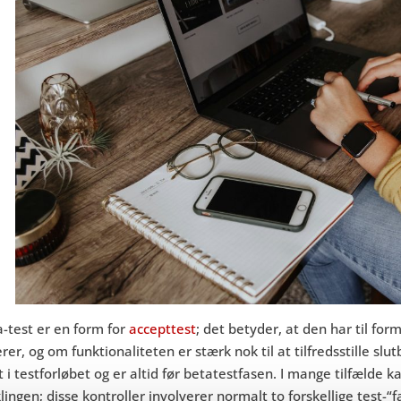
-test er en form for
accepttest
; det betyder, at den har til f
rer, og om funktionaliteten er stærk nok til at tilfredsstille sl
gt i testforløbet og er altid før betatestfasen. I mange tilfæld
lingen; disse kontroller involverer normalt to forskellige test-“f