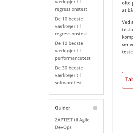
værktøjer til
ofte 
regressionstest
at bå
De 10 bedste
Ved 
værktøjer til
testt
regressionstest
kompl
De 10 bedste
ser v
værktøjer til
teste
performancetest
De 30 bedste
værktøjer til
Ta
softwaretest
Guider
ZAPTEST til Agile
DevOps