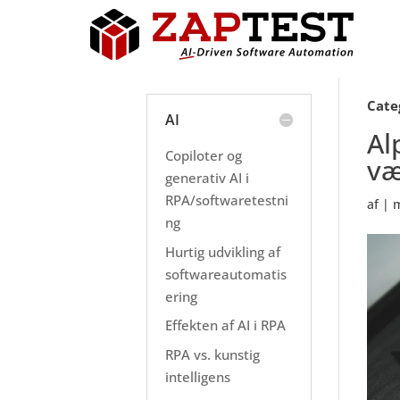
Cate
AI
Al
Copiloter og
væ
generativ AI i
RPA/softwaretestni
af
|
m
ng
Hurtig udvikling af
softwareautomatis
ering
Effekten af AI i RPA
RPA vs. kunstig
intelligens