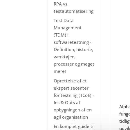
RPA vs.
testautomatisering
Test Data
Management
(TDM) i
softwaretestning -
Definition, historie,
værktøjer,
processer og meget
mere!
Oprettelse af et
ekspertisecenter
for testning (TCoE) -
Ins & Outs af
Alpha
opbygningen af en
funge
agil organisation
tidli
En komplet guide til
udvik