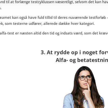
and til at forlænge testcyklussen væsentligt, selvom det kan 
n.
eamet kan også have fuld tillid til deres nuværende testforløb 
ek, som testerne udfører, allerede dække hver kategori.
lfa-test er næsten altid den tid og indsats værd, som det kræv
3. At rydde op i noget for
Alfa- og betatestni