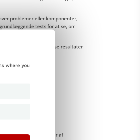
e over problemer eller komponenter,
 grundlæggende tests for at se, om
mmet, videregiver de disse resultater
er i tide til udgivelsen.
ums where you
ave alfa-test?
rierer typisk og afhænger af