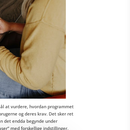
ormål at vurdere, hvordan programmet
utbrugerne og deres krav. Det sker ret
e kan det endda begynde under
aser” med forskellige indstillinger,