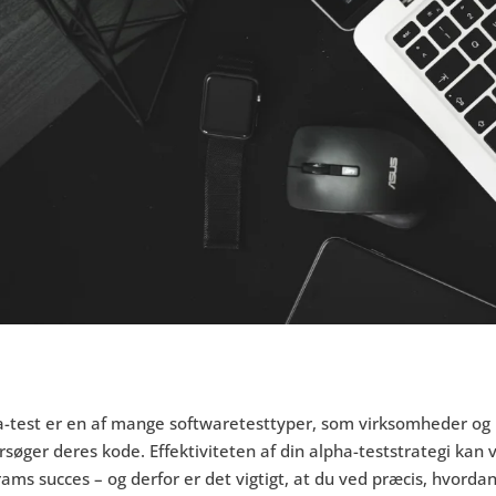
a-test er en af mange softwaretesttyper, som virksomheder og 
søger deres kode. Effektiviteten af din alpha-teststrategi kan 
ams succes – og derfor er det vigtigt, at du ved præcis, hvorda