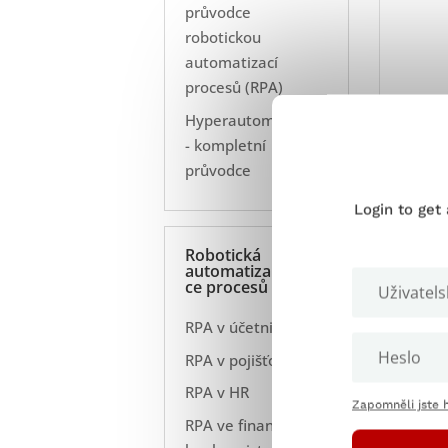
průvodce
robotickou
automatizací
procesů (RPA)
Hyperautomatizace
- kompletní
průvodce
Login to get
Robotická
automatiza
ce procesů
RPA v účetnictví
Zajiš
požad
RPA v pojišťovnictví
RPA v HR
Pojďm
Zapomněli jste 
RPA ve financích a