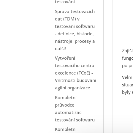
testování
Správa testovacích
dat (TDM) v
testování softwaru
- definice, historie,
nástroje, procesy a
další!
Zajiš
Vytvoření
fungo
testovacího centra
po pr
excelence (TCoE) -
Velmi
Vnitřnosti budování
situa
agilní organizace
byly 
Kompletní
průvodce
automatizací
testování softwaru
Kompletní