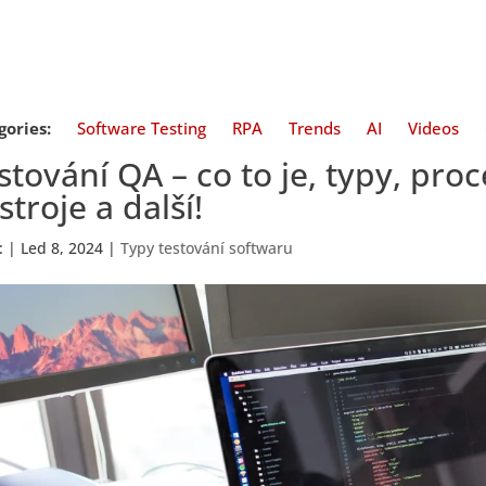
gories:
Software Testing
RPA
Trends
AI
Videos
stování QA – co to je, typy, proc
stroje a další!
:
|
Led 8, 2024
|
Typy testování softwaru