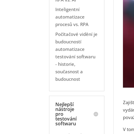
Inteligentní
automatizace
procesů vs. RPA
Počítačové vidění je
budoucností
automatizace
testování softwaru
- historie,
současnost a
budoucnost
Zajiš
Nejlepší
nástroje
vydán
pro
považ
testování
softwaru
V tom