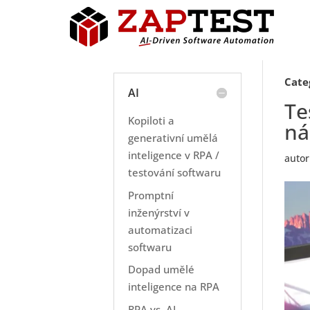
Cate
AI
Te
Kopiloti a
ná
generativní umělá
inteligence v RPA /
autor
testování softwaru
Promptní
inženýrství v
automatizaci
softwaru
Dopad umělé
inteligence na RPA
RPA vs. AI