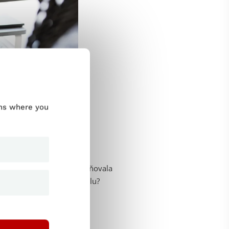
ums where you
tění toho, aby aplikace splňovala
ená v konkrétnějším smyslu?
í softwaru.