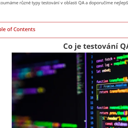
oumáme různé typy testování v oblasti QA a doporučíme nejlepší 
ble of Contents
Co je testování Q