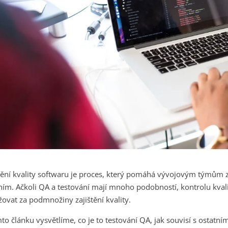
tění kvality softwaru je proces, který pomáhá vývojovým týmům za
ím. Ačkoli QA a testování mají mnoho podobností, kontrolu kvalit
ovat za podmnožiny zajištění kvality.
to článku vysvětlíme, co je to testování QA, jak souvisí s ostatní