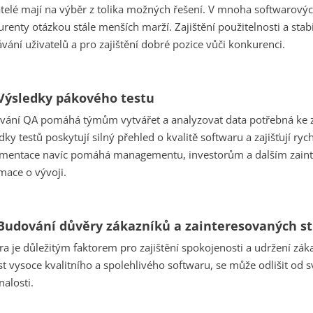
telé mají na výběr z tolika možných řešení. V mnoha softwarovýc
renty otázkou stále menších marží. Zajištění použitelnosti a stabi
vání uživatelů a pro zajištění dobré pozice vůči konkurenci.
 Výsledky pákového testu
vání QA pomáhá týmům vytvářet a analyzovat data potřebná ke z
dky testů poskytují silný přehled o kvalitě softwaru a zajišťují ryc
mentace navíc pomáhá managementu, investorům a dalším zaint
mace o vývoji.
 Budování důvěry zákazníků a zainteresovaných s
a je důležitým faktorem pro zajištění spokojenosti a udržení záka
t vysoce kvalitního a spolehlivého softwaru, se může odlišit od 
alosti.