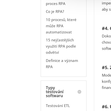
imper
proces RPA
aby s
Co je RPA?
10 procesů, které
může RPA
#4. 
automatizovat
Dokon
15 nejčastějších
chová
využití RPA podle
softw
odvětví
Definice a význam
RPA
#5. 
Moder
konfi
Typy
finan
testování
softwaru
Testování ETL
#6.