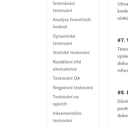
Srovnávací
Uživa
testování
konku
očeká
Analýza hraničních
hodnot
Dynamické
#7.
testování
Testo
Statické testování
výsle
Rozdělení tříd
doku
ekvivalence
infor
Testování QA
Negativní testování
#8.
Testování na
Důvěr
opicích
pověs
Inkrementální
dokon
testování