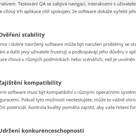
ativem. Testování QA se zabývá navigací, interakcemi s uživatel
e cílový trh aplikace cítil spokojen, že software dokáže vyřešit 
Ověření stability
ce i dobře navržený software může být narušen problémy se sta
ní a další jevy uživatele frustrují a podkopávají jeho důvěru v aplik
are chová v různých podmínkách nebo scénářích, než je uvolněn
Zajištění kompatibility
ní software musí být kompatibilní s různými operačními systémy
guracemi. Pokud tyto možnosti neotestujete, může to vážně ohro
ční potenciál. Kontrola kvality pomáhá zajistit, aby vaše řešení f
 Udržení konkurenceschopnosti