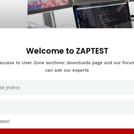
Welcome to ZAPTEST
 access to User Zone sections: downloads page and our for
can ask our experts
tění kvality softwaru má několik cílů. Na vysoké úrovni jde o zajiš
avky zákazníka a všechny stanovené specifikace. Co to ale znam
e se podívat hlouběji a prozkoumat mnoho cílů kvality a zajištěn
heslo?