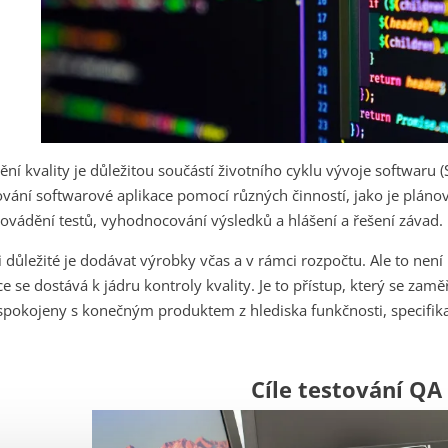
tění kvality je důležitou součástí životního cyklu vývoje softwaru (S
vání softwarové aplikace pomocí různých činností, jako je plánová
ovádění testů, vyhodnocování výsledků a hlášení a řešení závad.
 důležité je dodávat výrobky včas a v rámci rozpočtu. Ale to není 
ce se dostává k jádru kontroly kvality. Je to přístup, který se zam
spokojeny s konečným produktem z hlediska funkčnosti, specifika
Cíle testování QA