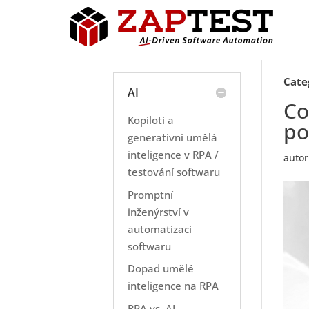
Cate
AI
Co
Kopiloti a
po
generativní umělá
inteligence v RPA /
autor
testování softwaru
Promptní
inženýrství v
automatizaci
softwaru
Dopad umělé
inteligence na RPA
RPA vs. AI