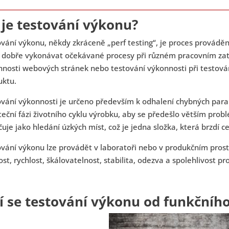
 je testování výkonu?
vání výkonu, někdy zkráceně „perf testing“, je proces prováděný
 dobře vykonávat očekávané procesy při různém pracovním zat
nosti webových stránek nebo testování výkonnosti při testován
uktu.
vání výkonnosti je určeno především k odhalení chybných param
eční fázi životního cyklu výrobku, aby se předešlo větším pro
uje jako hledání úzkých míst, což je jedna složka, která brzdí 
vání výkonu lze provádět v laboratoři nebo v produkčním prost
ost, rychlost, škálovatelnost, stabilita, odezva a spolehlivost pr
ší se testování výkonu od funkčníh