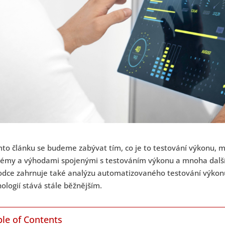
mto článku se budeme zabývat tím, co je to testování výkonu, 
lémy a výhodami spojenými s testováním výkonu a mnoha dalš
odce zahrnuje také analýzu automatizovaného testování výkonu
ologií stává stále běžnějším.
ble of Contents