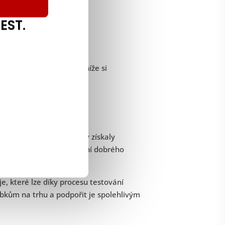
EST.
dli, o co se jedná, ale níže si
mu, aby zúčastněné strany získaly
t. Bez toho hrozí poškození dobrého
e, které lze díky procesu testování
obkům na trhu a podpořit je spolehlivým