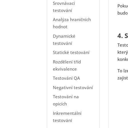
Srovnávací
Pokud
testování
budou
Analýza hraničních
hodnot
4. 
Dynamické
testování
Testo
který
Statické testování
konku
Rozdělení tříd
ekvivalence
To lz
zajis
Testování QA
Negativní testování
Testování na
opicích
Inkrementální
testování