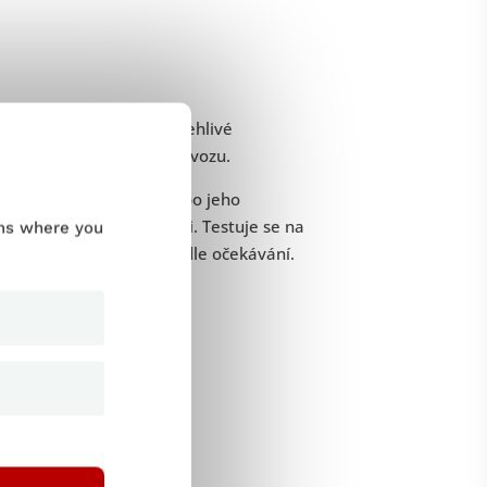
stranám poskytnout spolehlivé
ovat na různé úrovně provozu.
ím produktu na trh nebo po jeho
i a špatné použitelnosti. Testuje se na
ums where you
 to, že bude fungovat podle očekávání.
onnosti