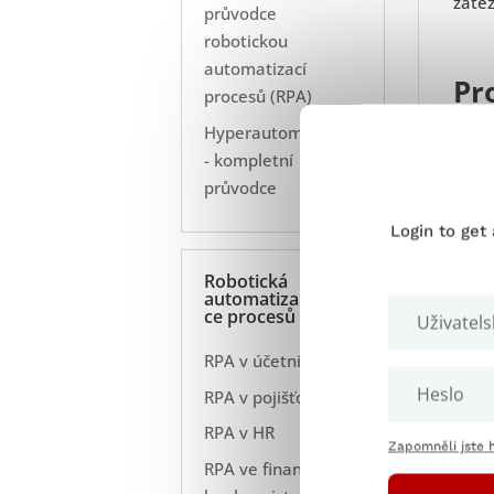
zátěž
průvodce
robotickou
automatizací
Pr
procesů (RPA)
Test
Hyperautomatizace
info
- kompletní
průvodce
Testo
uved
Login to get
zákla
Robotická
automatiza
ce procesů
RPA v účetnictví
RPA v pojišťovnictví
RPA v HR
Zapomněli jste 
RPA ve financích a