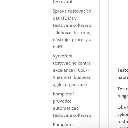
testování
Správa testovacích
dat (TDM) v
testování softwaru
- definice, historie,
nástroje, procesy a
další!
Vytvoření
testovacího centra
Testo
excelence (TCoE) -
napří
Vnitřnosti budování
agilní organizace
Testo
Kompletní
fungo
průvodce
Oba t
automatizací
výkon
testování softwaru
testo
Kompletní