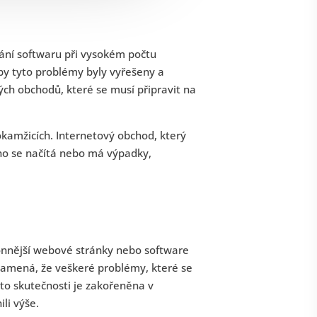
lhání softwaru při vysokém počtu
by tyto problémy byly vyřešeny a
kých obchodů, které se musí připravit na
kamžicích. Internetový obchod, který
ho se načítá nebo má výpadky,
onnější webové stránky nebo software
namená, že veškeré problémy, které se
éto skutečnosti je zakořeněna v
ili výše.