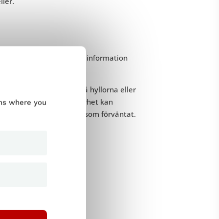
ler.
tressenterna tillförlitlig information
 på olika trafiknivåer.
 produkten kommer ut på hyllorna eller
venser och dålig användbarhet kan
ums where you
ita på att den fungerar som förväntat.
testning