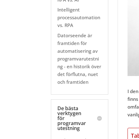
Intelligent
processautomation
vs. RPA
Datorseende är
framtiden för
automatisering av
programvarutestni
ng - en historik över
det förflutna, nuet
och framtiden
I den
finns
omfa
De bästa
verktygen
vanli
för
programvar
utestning
Ta