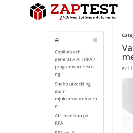
Cate
AI
Va
Copilots och
me
generativ AI i RPA /
programvarutestni
av
|
ng
Snabb utveckling
inom
mjukvaruautomatio
n
AI:s inverkan på
RPA
RPA vs. AI