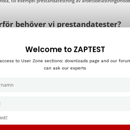
dla, till exempel prestandatestning av arbetsbelastningsmodel
rför behöver vi prestandatester?
r av webbprestanda är viktiga för att utvecklare ska kunna ge in
plikationens prestanda och förutse hur den kommer att reagera
Welcome to ZAPTEST
tandatestning avslöjar också vad som behöver förbättras innan
 att den har tagits i drift, så att långsam prestanda, inkonsek
 access to User Zone sections: downloads page and our for
kas. Den testas mot förväntade användarantal så att man kan l
can ask our experts
Fördelar med prestanda
nord?