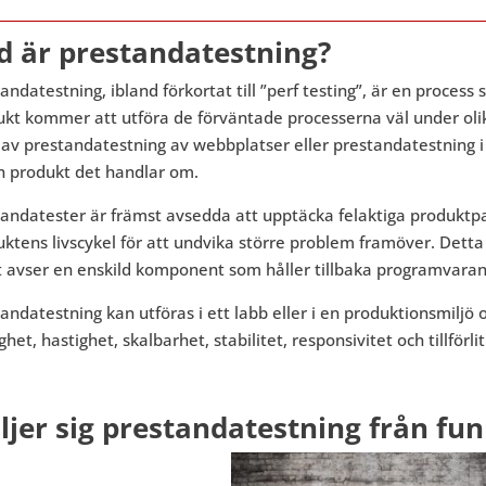
d är prestandatestning?
andatestning, ibland förkortat till ”perf testing”, är en process 
kt kommer att utföra de förväntade processerna väl under olik
 av prestandatestning av webbplatser eller prestandatestning 
n produkt det handlar om.
tandatester är främst avsedda att upptäcka felaktiga produktp
ktens livscykel för att undvika större problem framöver. Detta ka
t avser en enskild komponent som håller tillbaka programvaran
andatestning kan utföras i ett labb eller i en produktionsmilj
ghet, hastighet, skalbarhet, stabilitet, responsivitet och tillförlit
iljer sig prestandatestning från fun