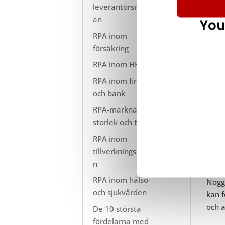
leverantörsreskontr
an
You
RPA inom
försäkring
RPA inom HR
Vi ha
men 
RPA inom finans
och bank
RPA-marknadens
1. 
storlek och trender
Som n
RPA inom
om hu
tillverkningsindustri
rykte
n
RPA inom hälso-
Noggr
och sjukvården
kan 
och a
De 10 största
fördelarna med