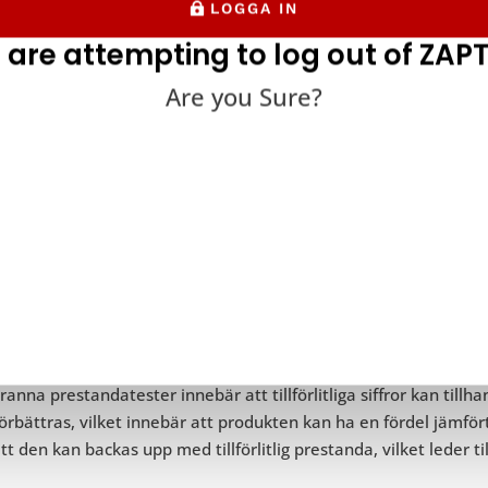
LOGGA IN
 are attempting to log out of ZAPT
Are you Sure?
r redan kortfattat nämnt fördelarna med prestandatestning bar
vi kommer att gå igenom en lista över de specifika fördelarna
Realistisk information
ämnts ovan används prestandatestning för att ge intressenterna 
r applikationen kommer att fungera. Utan detta riskerar det b
.
anna prestandatester innebär att tillförlitliga siffror kan til
förbättras, vilket innebär att produkten kan ha en fördel jäm
tt den kan backas upp med tillförlitlig prestanda, vilket leder til