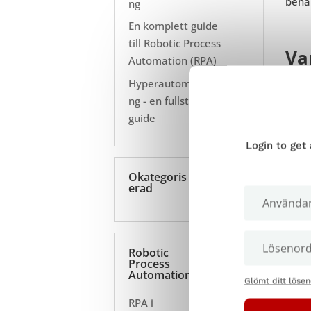
behan
ng
En komplett guide
till Robotic Process
Va
Automation (RPA)
Teste
Hyperautomatiseri
om ap
ng - en fullständig
guide
Pres
efter
Login to get
undvi
Okategoris
erad
Robotic
Process
Automation
Glömt ditt löse
RPA i