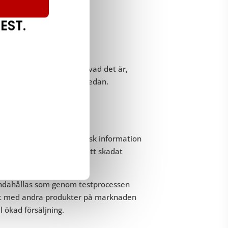
EST.
a genom att identifiera vad det är,
 med prestandatestning nedan.
tillförlitlig och realistisk information
erörda företaget att få ett skadat
lhandahållas som genom testprocessen
fört med andra produkter på marknaden
l ökad försäljning.