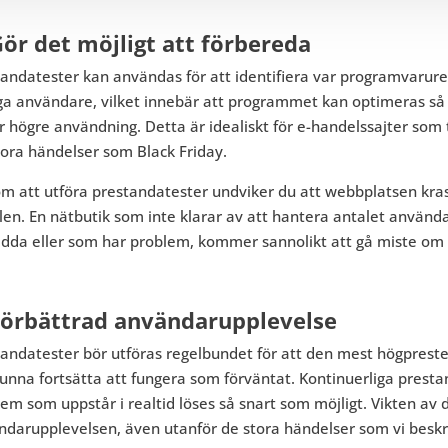
Gör det möjligt att förbereda
andatester kan användas för att identifiera var programvarurel
a användare, vilket innebär att programmet kan optimeras så a
r högre användning. Detta är idealiskt för e-handelssajter som
tora händelser som Black Friday.
 att utföra prestandatester undviker du att webbplatsen krasc
ällen. En nätbutik som inte klarar av att hantera antalet använda
adda eller som har problem, kommer sannolikt att gå miste om 
Förbättrad användarupplevelse
tandatester bör utföras regelbundet för att den mest högpres
unna fortsätta att fungera som förväntat. Kontinuerliga presta
em som uppstår i realtid löses så snart som möjligt. Vikten av d
ndarupplevelsen, även utanför de stora händelser som vi besk