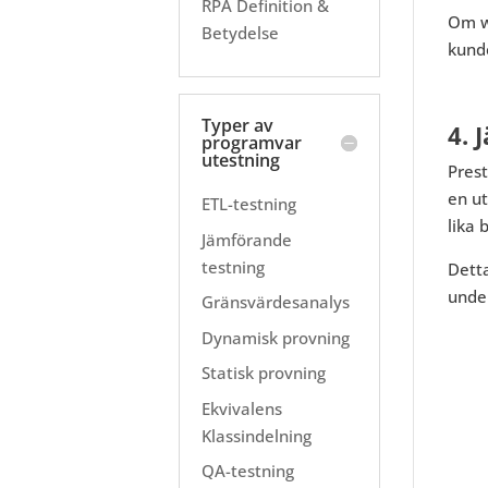
RPA Definition &
Om w
Betydelse
kund
Typer av
4. 
programvar
utestning
Prest
en ut
ETL-testning
lika 
Jämförande
testning
Detta
under
Gränsvärdesanalys
Dynamisk provning
Statisk provning
Ekvivalens
Klassindelning
QA-testning