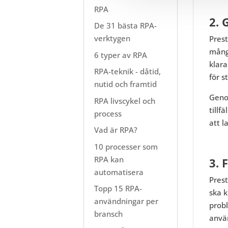
RPA
2. 
De 31 bästa RPA-
verktygen
Prest
mång
6 typer av RPA
klara
RPA-teknik - dåtid,
för s
nutid och framtid
Genom
RPA livscykel och
tillf
process
att l
Vad är RPA?
10 processer som
RPA kan
3. 
automatisera
Pres
Topp 15 RPA-
ska k
användningar per
probl
bransch
anvä