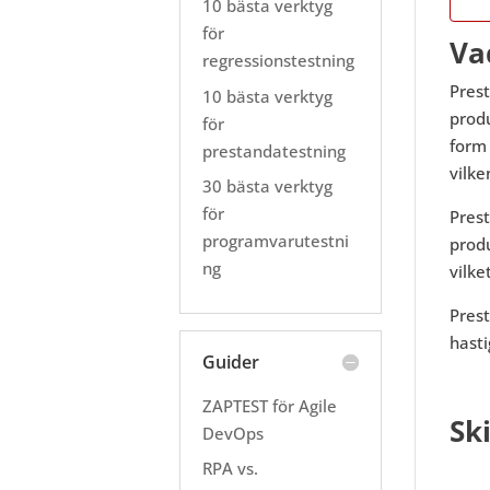
10 bästa verktyg
för
Va
regressionstestning
Prest
10 bästa verktyg
produ
för
form
prestandatestning
vilke
30 bästa verktyg
för
Pres
programvarutestni
produ
ng
vilke
Prest
hasti
Guider
ZAPTEST för Agile
Sk
DevOps
RPA vs.