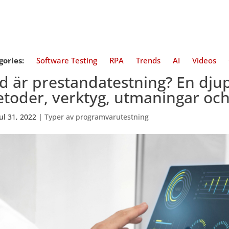
gories:
Software Testing
RPA
Trends
AI
Videos
d är prestandatestning? En djup
toder, verktyg, utmaningar oc
jul 31, 2022
|
Typer av programvarutestning