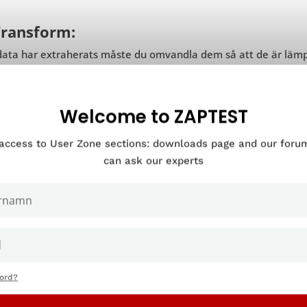
Transform:
ata har extraherats måste du omvandla dem så att de är lämpli
mfatta rensning och normalisering av data och konvertering till
Welcome to ZAPTEST
Last:
 access to User Zone sections: downloads page and our for
ista delen av processen består av att ladda in data i målsyst
can ask our experts
ager, en datasjö eller något annat arkiv.
ar funnits sedan 1970-talet
, men har på senare tid fått ökad be
re beroende av molnbaserade system, realtidsdata, analys och 
nord?
Vad är ETL-testni