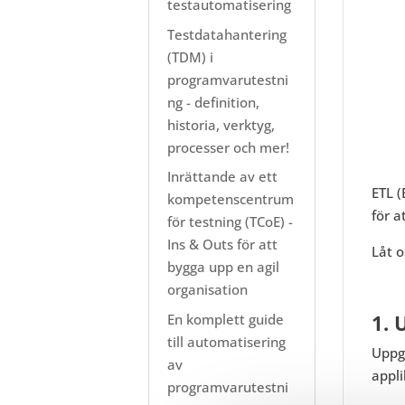
testautomatisering
Testdatahantering
(TDM) i
programvarutestni
ng - definition,
historia, verktyg,
processer och mer!
Inrättande av ett
ETL (
kompetenscentrum
för a
för testning (TCoE) -
Ins & Outs för att
Låt o
bygga upp en agil
organisation
1. 
En komplett guide
till automatisering
Uppgi
av
appli
programvarutestni