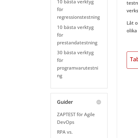
10 bästa verktyg
testn
för
verk
regressionstestning
Låt o
10 bästa verktyg
olik
för
prestandatestning
30 bästa verktyg
Ta
för
programvarutestni
ng
Guider
ZAPTEST för Agile
DevOps
RPA vs.