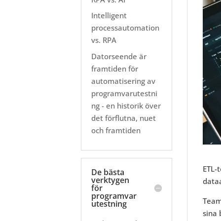
Intelligent
processautomation
vs. RPA
Datorseende är
framtiden för
automatisering av
programvarutestni
ng - en historik över
det förflutna, nuet
och framtiden
ETL-t
De bästa
verktygen
data
för
programvar
Teame
utestning
sina 