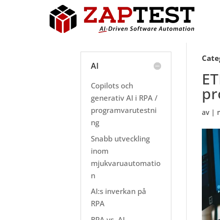
Cate
AI
ET
Copilots och
pr
generativ AI i RPA /
programvarutestni
av
|
ng
Snabb utveckling
inom
mjukvaruautomatio
n
AI:s inverkan på
RPA
RPA vs. AI