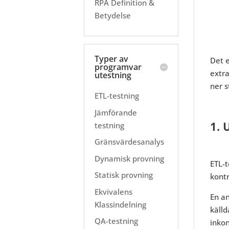
RPA Definition &
Betydelse
Typer av
Det e
programvar
extra
utestning
ner s
ETL-testning
Jämförande
1. 
testning
Gränsvärdesanalys
Dynamisk provning
ETL-t
Statisk provning
kontr
Ekvivalens
En an
Klassindelning
källd
QA-testning
inkon