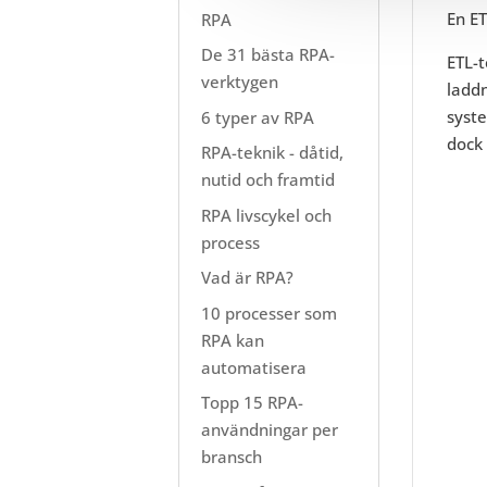
En ET
RPA
De 31 bästa RPA-
ETL-t
verktygen
ladd
syste
6 typer av RPA
dock 
RPA-teknik - dåtid,
nutid och framtid
RPA livscykel och
process
Vad är RPA?
10 processer som
RPA kan
automatisera
Topp 15 RPA-
användningar per
bransch