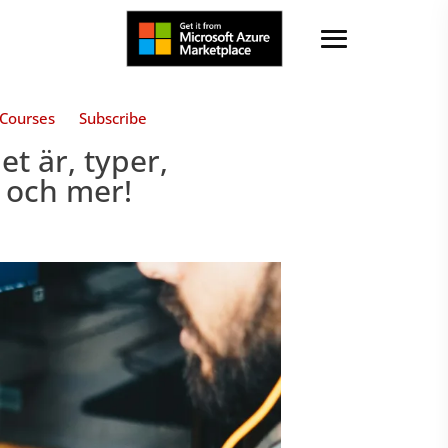
Courses
Subscribe
et är, typer,
g och mer!