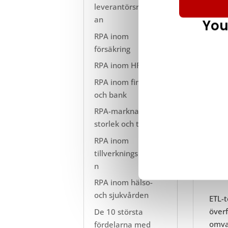
leverantörsreskontr
an
You
RPA inom
försäkring
RPA inom HR
RPA inom finans
och bank
RPA-marknadens
storlek och trender
RPA inom
tillverkningsindustri
n
RPA inom hälso-
och sjukvården
ETL-t
överf
De 10 största
omva
fördelarna med