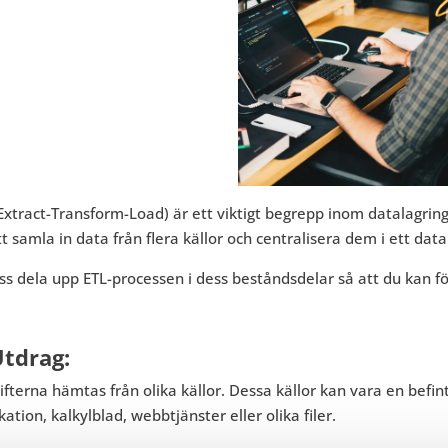
Extract-Transform-Load) är ett viktigt begrepp inom datalagrin
tt samla in data från flera källor och centralisera dem i ett data
ss dela upp ETL-processen i dess beståndsdelar så att du kan fö
Utdrag:
fterna hämtas från olika källor. Dessa källor kan vara en befin
kation, kalkylblad, webbtjänster eller olika filer.