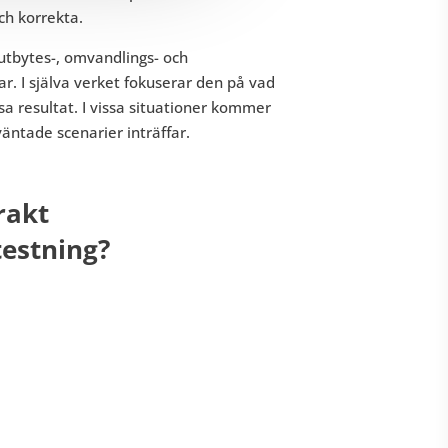
och korrekta.
utbytes-, omvandlings- och
 I själva verket fokuserar den på vad
a resultat. I vissa situationer kommer
väntade scenarier inträffar.
rakt
testning?