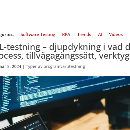
gories:
Software Testing
RPA
Trends
AI
Videos
L-testning – djupdykning i vad d
ocess, tillvägagångssätt, verkty
mar 5, 2024
|
Typer av programvarutestning