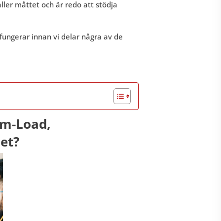
håller måttet och är redo att stödja
fungerar innan vi delar några av de
rm-Load,
et?