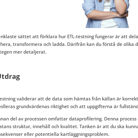
nklaste sättet att förklara hur ETL-testning fungerar är att del
hera, transformera och ladda. Därifrån kan du förstå de olika d
tegen mer detaljerat.
Utdrag
estning validerar att de data som hämtas från källan är korrekt
olleras grundvärdenas riktighet och att uppgifterna är fullständ
nan del av processen omfattar dataprofilering. Denna process b
atans struktur, innehåll och kvalitet. Tanken är att du ska kun
sekvenser eller potentiella kartläggningsproblem.