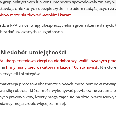
ny grup politycznych lub konsumenckich spowodowały zmiany w 
stawiając niektórych ubezpieczycieli z trudem nadążających za
pisów może skutkować wysokimi karami
.
ędzia RPA umożliwiają ubezpieczycielom gromadzenie danych, 
ch zadań związanych ze zgodnością.
 Niedobór umiejętności
ża ubezpieczeniowa cierpi na niedobór wykwalifikowanych pra
anii
firmy miały pięć wakatów na każde 100 stanowisk
. Niektór
ieczycieli i strategów.
matyzacja procesów ubezpieczeniowych może pomóc w rozwiąz
ową siłę roboczą, która może wykonywać powtarzalne zadania o 
nych pracowników, którzy mogą zająć się bardziej wartościowym
odawcy mogą zrobić więcej za mniej.