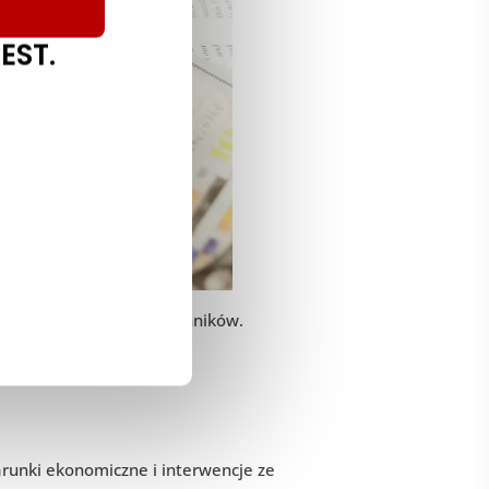
EST.
rzez złożony zestaw czynników.
e rozwiązuje RPA.
arunki ekonomiczne i interwencje ze