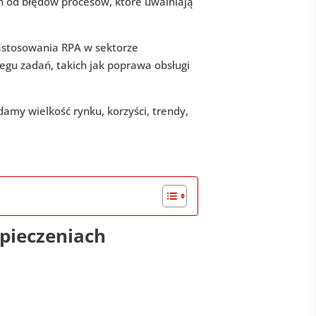
ch od błędów procesów, które uwalniają
astosowania RPA w sektorze
gu zadań, takich jak poprawa obsługi
amy wielkość rynku, korzyści, trendy,
pieczeniach