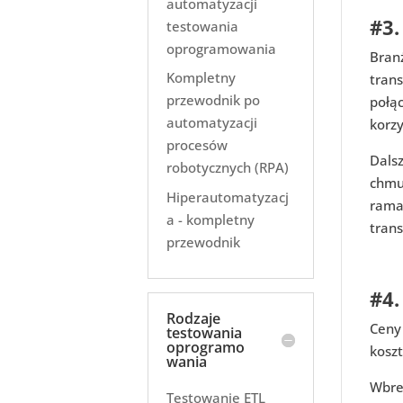
automatyzacji
#3.
testowania
oprogramowania
Bran
Kompletny
tran
przewodnik po
połą
automatyzacji
korzy
procesów
Dalsz
robotycznych (RPA)
chmu
Hiperautomatyzacj
rama
a - kompletny
tran
przewodnik
#4.
Rodzaje
Ceny 
testowania
oprogramo
kosz
wania
Wbre
Testowanie ETL