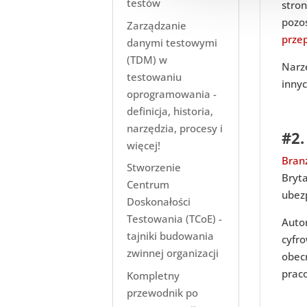
testów
stro
pozo
Zarządzanie
prze
danymi testowymi
(TDM) w
Narz
testowaniu
inny
oprogramowania -
definicja, historia,
narzędzia, procesy i
#2.
więcej!
Bran
Stworzenie
Bryt
Centrum
ubezp
Doskonałości
Testowania (TCoE) -
Auto
tajniki budowania
cyfr
zwinnej organizacji
obec
prac
Kompletny
przewodnik po