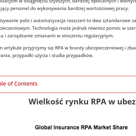
izacjom w osiągnięciu szybszych, bardziej opłacalnych i wolny
ejący personel do wykonywania bardziej wartościowej pracy.
isywanie polis i automatyzacja roszczeń to dwa sztandarowe z
pieczeniowym. Technologia może jednak również pomóc w szere
nta i zarządzanie zmianami w otoczeniu regulacyjnym.
 artykule przyjrzymy się RPA w branży ubezpieczeniowej i zbad
nia, przypadki użycia i studia przypadków.
ble of Contents
Wielkość rynku RPA w ubez