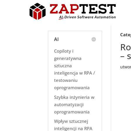
Cate
AI
Ro
Copiloty i
– 
generatywna
sztuczna
utwo
inteligencja w RPA /
testowaniu
oprogramowania
Szybka inżynieria w
automatyzacji
oprogramowania
Wpływ sztucznej
inteligencji na RPA