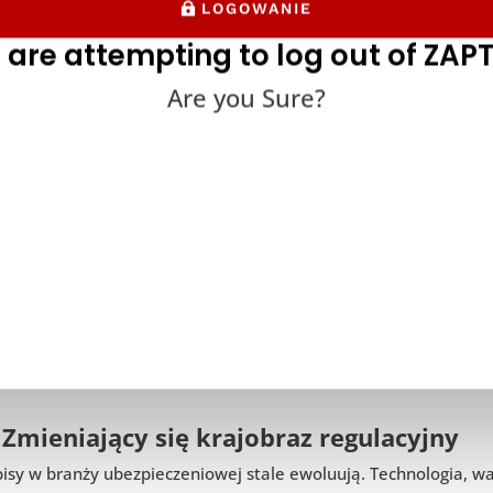
LOGOWANIE
 are attempting to log out of ZAPT
Are you Sure?
kie wdrażanie
RPA
w branży ubezpieczeniowej jest napędzane p
jrzyjmy się niektórym specyficznym dla branży problemom, któr
 Zmieniający się krajobraz regulacyjny
pisy w branży ubezpieczeniowej stale ewoluują. Technologia, w