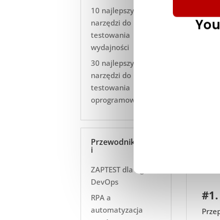
10 najlepszych
You
narzędzi do
testowania
wydajności
30 najlepszych
narzędzi do
testowania
oprogramowania
Przewodnik
Szyb
i
Przy
ZAPTEST dla Agile
DevOps
#1.
RPA a
automatyzacja
Prze