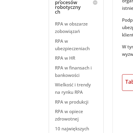
organ
procesów
robotyczny
istni
ch
Podp
RPA w obszarze
ubez
zobowiązań
klie
RPA w
W tym
ubezpieczeniach
wyzwa
RPA w HR
RPA w finansach i
bankowości
Ta
Wielkość i trendy
na rynku RPA
RPA w produkcji
RPA w opiece
zdrowotnej
10 największych