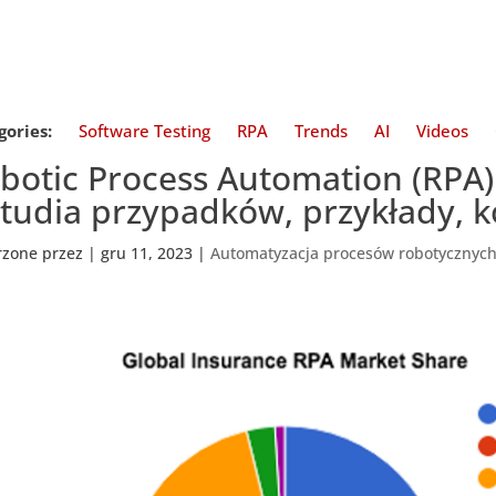
gories:
Software Testing
RPA
Trends
AI
Videos
botic Process Automation (RPA
studia przypadków, przykłady, k
rzone przez
|
gru 11, 2023
|
Automatyzacja procesów robotycznyc