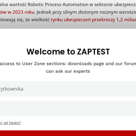
alna wartość Robotic Process Automation w sektorze ubezpie
rów w 2023 roku
. Jednak przy silnym złożonym rocznym wzrośc
iewają się, że wielkość
rynku ubezpieczeń przekroczy 1,2 mili
iększy udział w globalnym rynku mają Ameryka Północna (427 m
k około jedna piąta wydatków pochodzi z regionu Azji i Pacyfiku
nie wzrośnie, ponieważ region ten kontynuuje swoją trajektorię
Welcome to ZAPTEST
 access to User Zone sections: downloads page and our for
Czynniki wpływające n
can ask our experts
RPA w ubezpieczen
/-aś hasła?