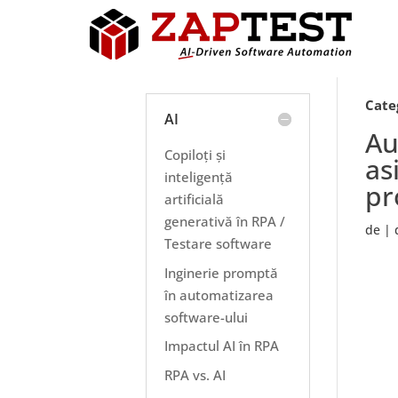
Cate
AI
Au
Copiloți și
as
inteligență
pr
artificială
generativă în RPA /
de
|
Testare software
Inginerie promptă
în automatizarea
software-ului
Impactul AI în RPA
RPA vs. AI