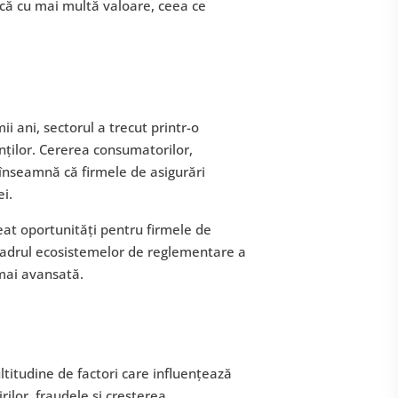
ncă cu mai multă valoare, ceea ce
ii ani, sectorul a trecut printr-o
nților. Cererea consumatorilor,
 înseamnă că firmele de asigurări
ei.
eat oportunități pentru firmele de
 cadrul ecosistemelor de reglementare a
 mai avansată.
ultitudine de factori care influențează
rilor, fraudele și creșterea