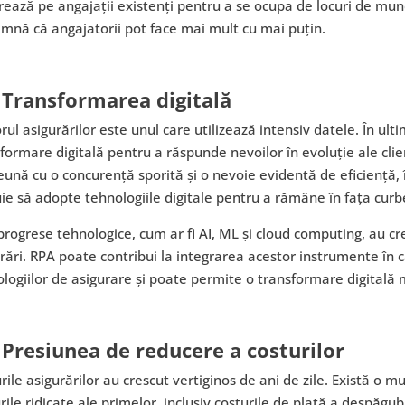
rează pe angajații existenți pentru a se ocupa de locuri de mu
mnă că angajatorii pot face mai mult cu mai puțin.
 Transformarea digitală
rul asigurărilor este unul care utilizează intensiv datele. În ultim
formare digitală pentru a răspunde nevoilor în evoluție ale clie
ună cu o concurență sporită și o nevoie evidentă de eficiență,
ie să adopte tehnologiile digitale pentru a rămâne în fața curb
progrese tehnologice, cum ar fi AI, ML și cloud computing, au cr
rări. RPA poate contribui la integrarea acestor instrumente în
logiilor de asigurare și poate permite o transformare digitală
 Presiunea de reducere a costurilor
rile asigurărilor au crescut vertiginos de ani de zile. Există o m
rile ridicate ale primelor, inclusiv costurile de plată a despăgubi