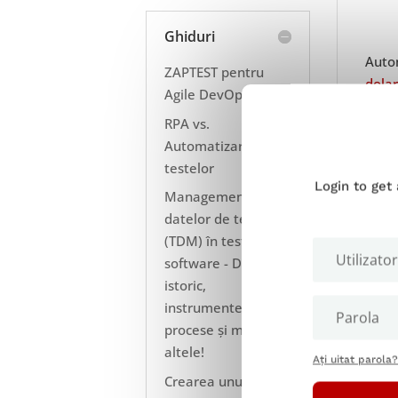
Ghiduri
Autom
ZAPTEST pentru
dolar
Agile DevOps
aște
RPA vs.
Ameri
Automatizarea
a pie
testelor
ponde
Login to get
Managementul
trans
datelor de testare
(TDM) în testarea
software - Definiție,
istoric,
instrumente,
procese și multe
altele!
Ați uitat parola?
Crearea unui