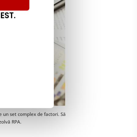
EST.
e un set complex de factori. Să
zolvă RPA.