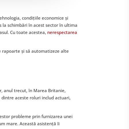
Tehnologia, condițiile economice și
 la schimbări în acest sector în ultima
pasul. Cu toate acestea,
nerespectarea
e rapoarte și să automatizeze alte
, anul trecut, în Marea Britanie,
 dintre aceste roluri includ actuari,
estor probleme prin furnizarea unei
lum mare. Această asistență îi