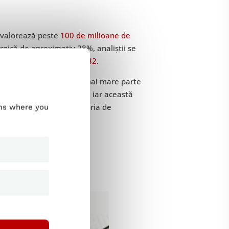
r valorează peste
100 de milioane de
rnică de aproximativ 28%, analiștii se
rde de dolari până în 2032
.
e dolari) reprezintă cea mai mare parte
li provin din Asia-Pacific, iar această
nea își continuă traiectoria de
ums where you
ă creșterea
i