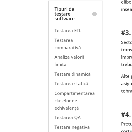
elibe
Tipuri de
însea
testare
software
Testarea ETL
#3.
Testarea
Secto
comparativă
trans
împre
Analiza valorii
trebu
limită
Testare dinamică
Alte 
asigu
Testarea statică
tehno
Compartimentarea
claselor de
echivalență
#4.
Testarea QA
Prețu
Testare negativă
costu