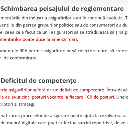
 Schimbarea peisajului de reglementare
mentările din industria asigurărilor sunt în continuă evoluție. 
vențiile din partea grupurilor politice sau de consumatori au dus
, ceea ce a făcut ca unii asigurători să se străduiască să țină 
ementărilor poate duce la amenzi mari
.
umentele RPA permit asigurătorilor să colecteze date, să creez
ni de conformitate.
 Deficitul de competențe
tria asigurărilor suferă de un deficit de competențe.
Într-adevăr
le au avut cinci posturi vacante la fiecare 100 de posturi
. Unele
riptori și strategi.
atizarea proceselor de asigurare poate ajuta la rezolvarea ac
 de muncă digitale care poate efectua sarcini repetitive, de vo