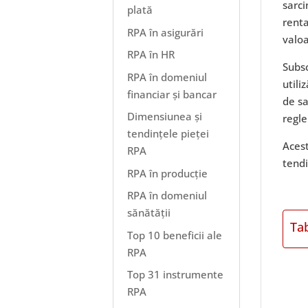
sarci
plată
renta
RPA în asigurări
valoa
RPA în HR
Subsc
RPA în domeniul
utili
financiar și bancar
de sa
Dimensiunea și
regl
tendințele pieței
Acest
RPA
tendi
RPA în producție
RPA în domeniul
sănătății
Ta
Top 10 beneficii ale
RPA
Top 31 instrumente
RPA