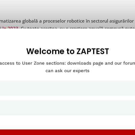
atizarea globală a proceselor robotice în sectorul asigurărilo
i în 2023
. Cu toate acestea, cu o creștere anuală compusă pute
aptă ca dimensiunea
pieței de
asigurări
să depășească 1,2 milia
ca de Nord (427 milioane de dolari) și Europa (325 milioane d
Welcome to ZAPTEST
ței globale. Cu toate acestea, aproximativ o cincime din cheltuie
re este de așteptat să crească considerabil pe măsură ce regiu
 access to User Zone sections: downloads page and our for
formare digitală.
can ask our experts
Factorii care influențeaz
RPA în asigurăr