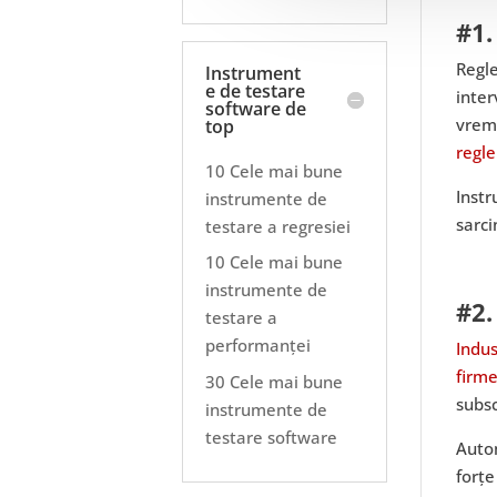
#1.
Regle
Instrument
e de testare
inter
software de
vreme
top
regl
10 Cele mai bune
Instr
instrumente de
sarci
testare a regresiei
10 Cele mai bune
instrumente de
#2.
testare a
performanței
Indus
firme
30 Cele mai bune
subsc
instrumente de
testare software
Autom
forțe