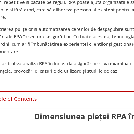
ni repetitive și bazate pe reguli, RPA poate ajuta organizațiile 
bile și fără erori, care să elibereze personalul existent pentru
re.
rierea polițelor și automatizarea cererilor de despăgubire sun
zări ale RPA în sectorul asigurărilor. Cu toate acestea, tehnolog
rcini, cum ar fi îmbunătățirea experienței clienților și gestiona
ementare.
 articol va analiza RPA în industria asigurărilor și va examina d
nțele, provocările, cazurile de utilizare și studiile de caz.
ble of Contents
Dimensiunea pieței RPA în