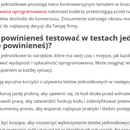
y jednostkowe pozostają nieco kontrowersyjnym tematem w branż
owania oprogramowania
natomiast koderzy przestrzegają przed 
ołów dochodzi do konsensusu. Zrozumienie szerszego obrazu mo
ść do najlepszej decyzji dla Twojej firmy.
 powinieneś testować w testach je
e powinieneś)?
 jednostkowe to narzędzie, które ma swój czas i miejsce, jak każ
wić wydajność i opłacalność oprogramowania. Może osiągnąć wie
ązaniem w każdej sytuacji.
eją wyraźne korzyści z używania testów jednostkowych w następu
onaj jazdę próbną, aby upewnić się, że kod działa przed wdroż
awdź pracę, aby zatwierdzić funkcję kodu i zidentyfikować potenc
umentuj proces, aby wspierać najlepsze praktyki i śledzić postęp
być kuszące, aby rozszerzyć wykorzystanie testów jednostkowyc
yć wyzwania, jeśli używasz go w określonych sytuacjach. Na pr