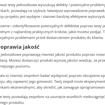
waż testy jednostkowe wyszukują defekty i potencjalne problem
nkach, pozwalają na szybsze, łatwiejsze wprowadzanie poprawe
ju projektu jest wydajne i stanowi bardziej efektywne wykorzyst
zienie i zidentyfikowanie potencjalnych defektów poprzez testy
jednym z najbardziej praktycznych kroków, jakie możesz podjąć. Tani
ncjalnymi problemami przed dostarczeniem produktu do klienta.
Poprawia jakość
y jednostkowe poprawiają również jakość produktu poprzez roz
aną. Możesz dostarczyć produkt wyższej jakości wiedząc, że prze
niejszego poziomu.
ala to również zespołom badać wydajność poprzez obciążanie o
oju, aby zapewnić jego gotowość. Twój zespół może eksperyment
nkami ekstremalnymi, aby określić, jak zareaguje oprogramowan
 testy pozwalają zespołom na usunięcie wszelkich niedociągnięć i
onego produktu.