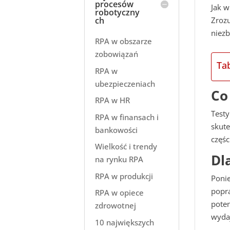
procesów
Jak w
robotyczny
Zroz
ch
niezb
RPA w obszarze
zobowiązań
Ta
RPA w
ubezpieczeniach
Co
RPA w HR
Testy
RPA w finansach i
skut
bankowości
częś
Wielkość i trendy
Dl
na rynku RPA
RPA w produkcji
Ponie
popr
RPA w opiece
poten
zdrowotnej
wyda
10 największych