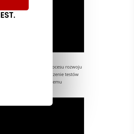
EST.
dnostkowego
się we wczesnym etapie procesu rozwoju
tniejącego systemu. Włączenie testów
e przynieść korzyści twojemu