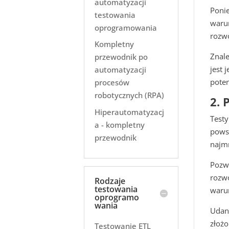
automatyzacji
Ponie
testowania
waru
oprogramowania
rozwo
Kompletny
Znale
przewodnik po
jest 
automatyzacji
pote
procesów
robotycznych (RPA)
2. 
Hiperautomatyzacj
Test
a - kompletny
powst
przewodnik
najm
Pozw
rozw
Rodzaje
testowania
waru
oprogramo
wania
Udane
złoż
Testowanie ETL