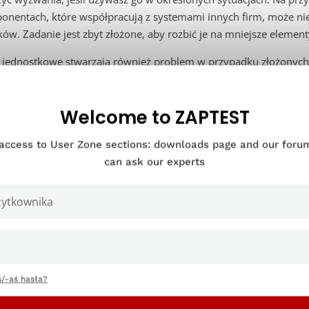
onentach, które współpracują z systemami innych firm, może ni
ów. Zadanie jest zbyt złożone, aby rozbić je na mniejsze element
 jednostkowe stwarzają również problem w przypadku złożonych s
matyzacja procesów robotycznych (RPA)
ciaż możesz wykonać testy jednostkowe w tych scenariuszach, jes
Welcome to ZAPTEST
dzia są dostępne.
 access to User Zone sections: downloads page and our for
can ask our experts
/-aś hasła?