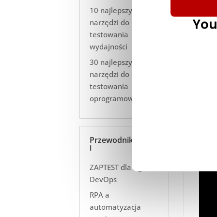
10 najlepszych
You
narzędzi do
testowania
wydajności
30 najlepszych
narzędzi do
testowania
Ko
oprogramowania
Ważne
jako
jedn
Przewodnik
proje
i
ZAPTEST dla Agile
DevOps
RPA a
automatyzacja