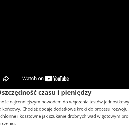
Oszczędność czasu i pieniędzy
może najcenniejszym powodem do włączenia testów jednostkowych
 końcowy. Chociaż dodaje dodatkowe kroki do procesu rozwoju, 
chłonne i kosztowne jak szukanie drobnych wad w gotowym produ
rczeniu.