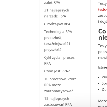
zalet RPA
Test
test
31 najlepszych
zesp
narzędzi RPA
i doj
6 rodzajów RPA
Co
Technologia RPA -
ni
przeszłość,
teraźniejszość i
Testy
przyszłość
popra
Cykl życia i proces
rozwi
RPA
Istni
Czym jest RPA?
Wyk
10 procesów, które
Spr
RPA może
Dok
zautomatyzować
15 najlepszych
Może 
zastosowań RPA
tworz