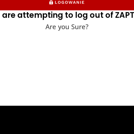
LOGOWANIE
 are attempting to log out of ZAPT
Are you Sure?
rzyści wynikające z testowania je
 jest, aby zauważyć, że testy jednostkowe zazwyczaj pojawiają 
 środek proaktywny lub przed wprowadzeniem nowego kodu do is
ostkowych oprogramowania do istniejącego planu testowania moż
ktowi w oczekiwany i nieoczekiwany sposób.