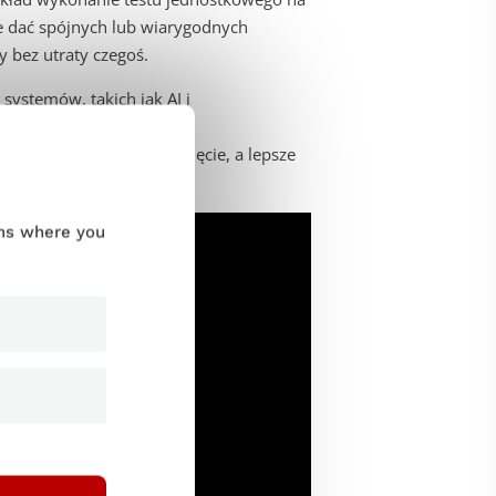
e dać spójnych lub wiarygodnych
y bez utraty czegoś.
ystemów, takich jak AI i
t to ogromne przedsięwzięcie, a lepsze
ums where you