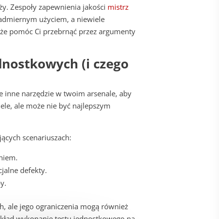
y. Zespoły zapewnienia jakości
mistrz
nadmiernym użyciem, a niewiele
że pomóc Ci przebrnąć przez argumenty
dnostkowych (i czego
de inne narzędzie w twoim arsenale, aby
le, ale może nie być najlepszym
jących scenariuszach:
eniem.
jalne defekty.
y.
h, ale jego ograniczenia mogą również
zykład wykonanie testu jednostkowego na