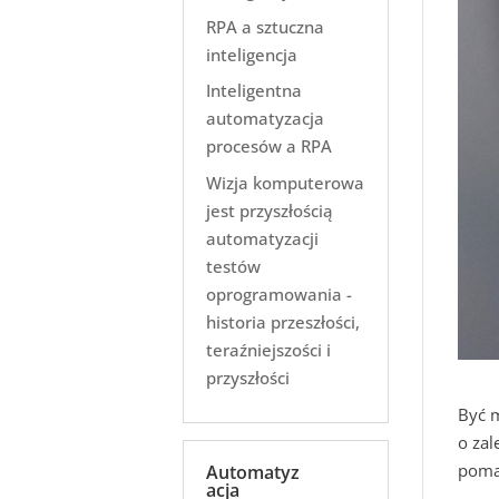
RPA a sztuczna
inteligencja
Inteligentna
automatyzacja
procesów a RPA
Wizja komputerowa
jest przyszłością
automatyzacji
testów
oprogramowania -
historia przeszłości,
teraźniejszości i
przyszłości
Być m
o zal
pomag
Automatyz
acja