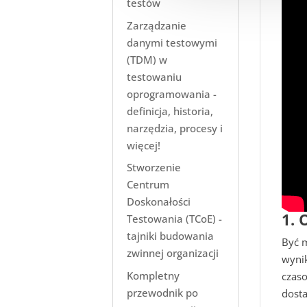
testów
Zarządzanie
danymi testowymi
(TDM) w
testowaniu
oprogramowania -
definicja, historia,
narzędzia, procesy i
więcej!
Stworzenie
Centrum
Doskonałości
1. 
Testowania (TCoE) -
tajniki budowania
Być 
zwinnej organizacji
wynik
Kompletny
czaso
przewodnik po
dosta