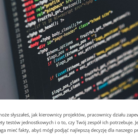
oże słyszałeś, jak kierownicy projektów, pracownicy działu zapewn
ety testów jednostkowych i o to, czy Twój zespół ich potrzebuje. Je
a mieć fakty, abyś mógł podjąć najlepszą decyzję dla naszego pr