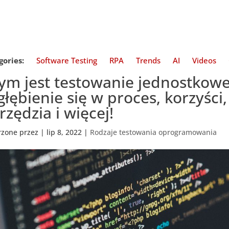
gories:
Software Testing
RPA
Trends
AI
Videos
ym jest testowanie jednostkowe
głębienie się w proces, korzyści
rzędzia i więcej!
rzone przez
|
lip 8, 2022
|
Rodzaje testowania oprogramowania