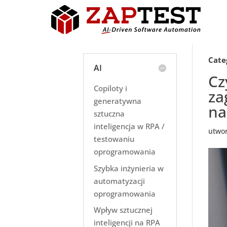
Cate
AI
Cz
Copiloty i
za
generatywna
na
sztuczna
inteligencja w RPA /
utwo
testowaniu
oprogramowania
Szybka inżynieria w
automatyzacji
oprogramowania
Wpływ sztucznej
inteligencji na RPA