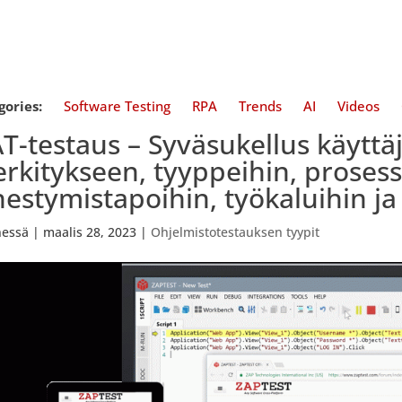
gories:
Software Testing
RPA
Trends
AI
Videos
T-testaus – Syväsukellus käytt
rkitykseen, tyyppeihin, prosess
hestymistapoihin, työkaluihin 
essä
|
maalis 28, 2023
|
Ohjelmistotestauksen tyypit