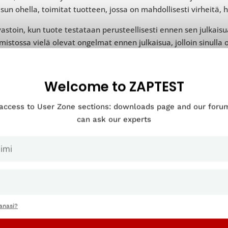
isun ohella, toimitat tuotteen, jossa on mahdollisesti virheitä, h
vastoin, kun tuote testataan perusteellisesti ennen sen julkaisua
mistossa vielä olevat ongelmat ennen julkaisua, jolloin sinulla o
istellä tuotteesi ennen yleistä julkaisua.
Welcome to ZAPTEST
Kun et tarvitse UAT-testejä
 access to User Zone sections: downloads page and our for
can ask our experts
ri tapausta, joissa et tarvitse UAT-testejä.
mäinen näistä koskee tuotteita, jotka vaativat UAT-testejä, mu
suoritat käyttäjän hyväksymistestauksen prosessin aikaisemmas
teen lopullisessa versiossa olevat ongelmat jäävät huomaamat
estejä ei tarvita missään vaiheessa ennen kuin koko projektin 
anasi?
in loppukäyttäjälle tarjotaan keskeneräinen tuote. Tätä testaust
 sinulla ei ole testausta edeltävää tuotetta.