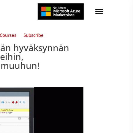
Courses
Subscribe
äjän hyväksynnän
eihin,
ja muuhun!