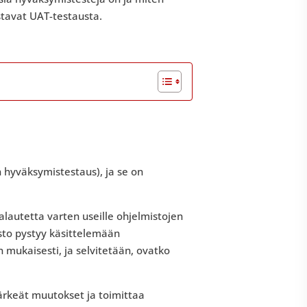
stavat UAT-testausta.
 hyväksymistestaus), ja se on
alautetta varten useille ohjelmistojen
misto pystyy käsittelemään
 mukaisesti, ja selvitetään, ovatko
tärkeät muutokset ja toimittaa