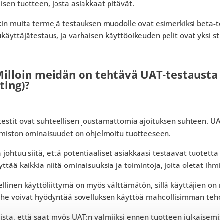
lisen tuotteen, josta asiakkaat pitävät.
kin muita termejä testauksen muodolle ovat esimerkiksi beta-te
käyttäjätestaus, ja varhaisen käyttöoikeuden pelit ovat yksi s
Milloin meidän on tehtävä UAT-testausta
ting)?
estit ovat suhteellisen joustamattomia ajoituksen suhteen. UAT
lmiston ominaisuudet on ohjelmoitu tuotteeseen.
johtuu siitä, että potentiaaliset asiakkaasi testaavat tuotetta 
yttää kaikkia niitä ominaisuuksia ja toimintoja, joita oletat ihm
llinen käyttöliittymä on myös välttämätön, sillä käyttäjien on
a he voivat hyödyntää sovelluksen käyttöä mahdollisimman teh
sta, että saat myös UAT:n valmiiksi ennen tuotteen julkaisemist