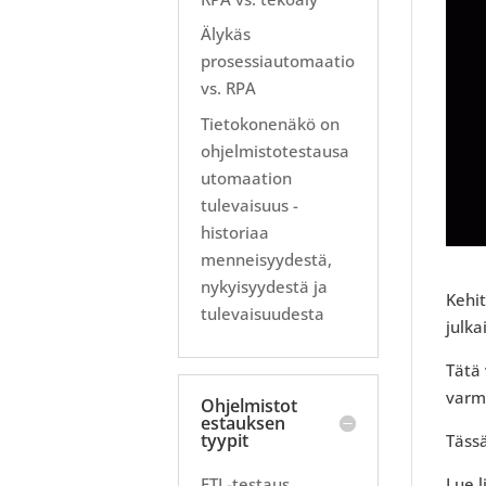
Älykäs
prosessiautomaatio
vs. RPA
Tietokonenäkö on
ohjelmistotestausa
utomaation
tulevaisuus -
historiaa
menneisyydestä,
nykyisyydestä ja
Kehit
tulevaisuudesta
julka
Tätä 
varmi
Ohjelmistot
estauksen
tyypit
Täss
ETL-testaus
Lue l