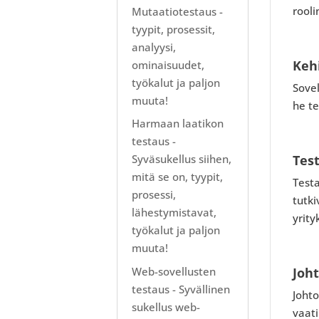
rool
Mutaatiotestaus -
tyypit, prosessit,
analyysi,
Keh
ominaisuudet,
työkalut ja paljon
Sovel
muuta!
he te
Harmaan laatikon
testaus -
Syväsukellus siihen,
Tes
mitä se on, tyypit,
Testa
prosessi,
tutki
lähestymistavat,
yrity
työkalut ja paljon
muuta!
Web-sovellusten
Joht
testaus - Syvällinen
Johto
sukellus web-
vaati