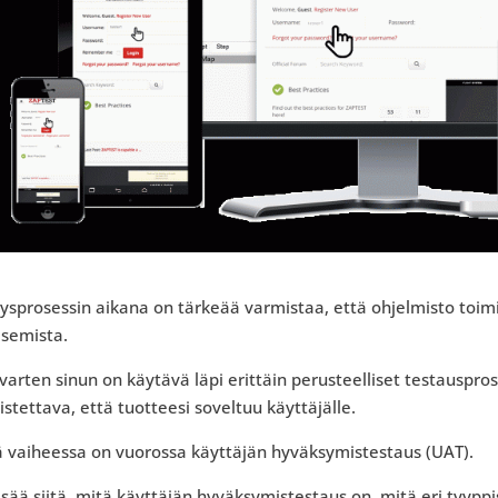
ysprosessin aikana on tärkeää varmistaa, että ohjelmisto toimi
isemista.
varten sinun on käytävä läpi erittäin perusteelliset testauspro
stettava, että tuotteesi soveltuu käyttäjälle.
ä vaiheessa on vuorossa käyttäjän hyväksymistestaus (UAT).
isää siitä, mitä käyttäjän hyväksymistestaus on, mitä eri tyypp