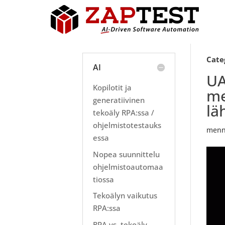
Cate
AI
UA
Kopilotit ja
me
generatiivinen
lä
tekoäly RPA:ssa /
ohjelmistotestauks
menn
essa
Nopea suunnittelu
ohjelmistoautomaa
tiossa
Tekoälyn vaikutus
RPA:ssa
RPA vs. tekoäly