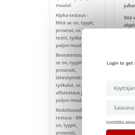
muuta!
julka
Alpha-testaus -
Sitä 
Mitä se on, tyypit,
ohjel
prosessi, vs. beta-
viime
testit, työkalut ja
paljon muuta!
Beetatestaus - Mitä
2. 
se on, tyypit,
Login to get
prosessit,
lähestymistavat,
On pa
työkalut, vs.
Ensim
alfatestaus ja
Jos 
paljon muuta!
tuot
Mobiilisovellusten
testaus - Mitä se
UAT-t
Unohditko salas
on, tyypit,
sillo
prosessit,
koska