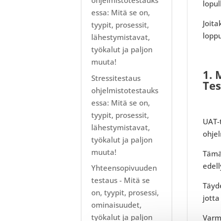
ohjelmistotestauks
lopul
essa: Mitä se on,
Joita
tyypit, prosessit,
loppu
lähestymistavat,
työkalut ja paljon
muuta!
1. 
Stressitestaus
Tes
ohjelmistotestauks
essa: Mitä se on,
tyypit, prosessit,
UAT-t
lähestymistavat,
ohje
työkalut ja paljon
muuta!
Tämä 
edell
Yhteensopivuuden
testaus - Mitä se
Täyde
on, tyypit, prosessi,
jott
ominaisuudet,
työkalut ja paljon
Varmi