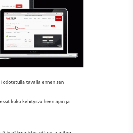
i odotetulla tavalla ennen sen
sessit koko kehitysvaiheen ajan ja
isiä hyväksymistestejä on ja miten