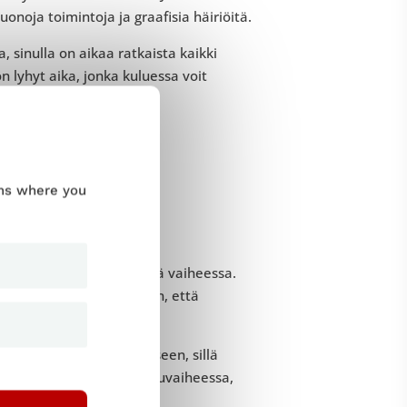
uonoja toimintoja ja graafisia häiriöitä.
, sinulla on aikaa ratkaista kaikki
n lyhyt aika, jonka kuluessa voit
ums where you
tta eivät prosessin tässä vaiheessa.
sa vaiheessa, vaarana on, että
ta.
kehitys on saatu päätökseen, sillä
a ei tarvita projektin alkuvaiheessa,