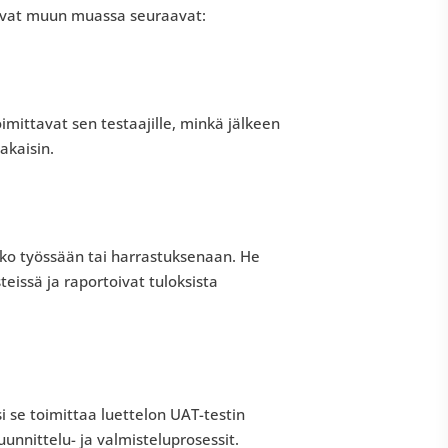
 ovat muun muassa seuraavat:
mittavat sen testaajille, minkä jälkeen
akaisin.
 joko työssään tai harrastuksenaan. He
teissä ja raportoivat tuloksista
i se toimittaa luettelon UAT-testin
unnittelu- ja valmisteluprosessit.