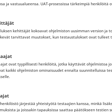
insa ja vastuualueensa. UAT-prosessissa tärkeimpiä henkilöitä
ittäjät
luksen kehittäjät kokoavat ohjelmiston uusimman version ja toi
kevät tarvittavat muutokset, kun testaustulokset ovat tulleet t
taajat
ajat ovat tyypillisesti henkilöitä, jotka käyttävät ohjelmistoa
vat kaikki ohjelmiston ominaisuudet ennalta suunnitelluissa tes
kselle.
ajat
henkilöstö järjestää yhteistyötä testaajien kanssa, minkä lisäks
muksista ja joissakin tapauksissa saattaa päätökseen testien su