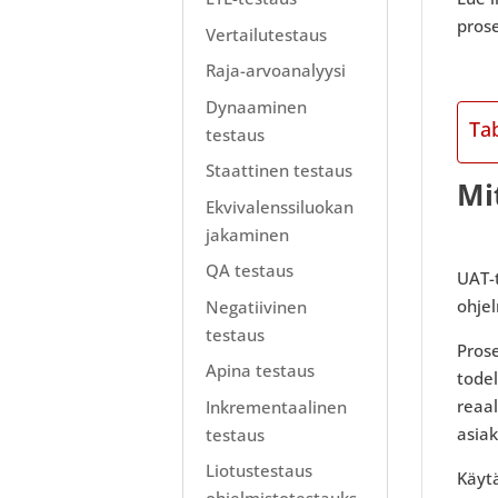
prose
Vertailutestaus
Raja-arvoanalyysi
Dynaaminen
Ta
testaus
Staattinen testaus
Mi
Ekvivalenssiluokan
jakaminen
QA testaus
UAT-t
ohjel
Negatiivinen
testaus
Prose
Apina testaus
todel
reaal
Inkrementaalinen
asiak
testaus
Liotustestaus
Käytä