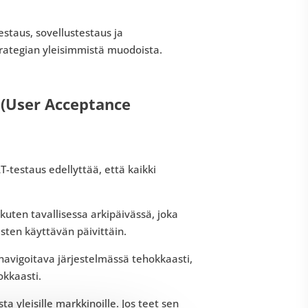
staus, sovellustestaus ja
trategian yleisimmistä muodoista.
 (User Acceptance
-testaus edellyttää, että kaikki
kuten tavallisessa arkipäivässä, joka
isten käyttävän päivittäin.
 navigoitava järjestelmässä tehokkaasti,
okkaasti.
a yleisille markkinoille. Jos teet sen