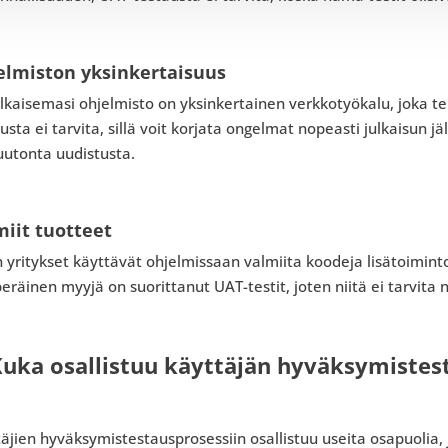
elmiston yksinkertaisuus
ulkaisemasi ohjelmisto on yksinkertainen verkkotyökalu, joka 
usta ei tarvita, sillä voit korjata ongelmat nopeasti julkaisun j
uutonta uudistusta.
miit tuotteet
n yritykset käyttävät ohjelmissaan valmiita koodeja lisätoimint
eräinen myyjä on suorittanut UAT-testit, joten niitä ei tarvita n
Kuka osallistuu käyttäjän hyväksymiste
äjien hyväksymistestausprosessiin osallistuu useita osapuolia, 