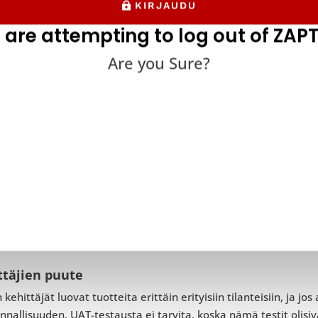
KIRJAUDU
emassa muutamia ääritapauksia, joissa kehitysprosessit eivät
 are attempting to log out of ZAPT
 tuote lanseerataan testaamatta ohjelmistoa loppukäyttäjän av
Are you Sure?
aisia tapauksia ovat muun muassa:
hään markkinoille tuleva tuote
akin teollisuudenaloilla on erittäin tiukat aikatauluvaatimukse
hjelmistotuote on myöhässä, jotkut julkaisijat voivat käynnistä
vät määräaikaan, ja korjata ohjelmiston jälkikäteen.
ttäjien puute
n kehittäjät luovat tuotteita erittäin erityisiin tilanteisiin, ja j
nnallisuuden, UAT-testausta ei tarvita, koska nämä testit oli