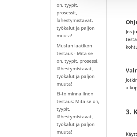
on, tyypit,
prosessit,
lähestymistavat,
Ohj
työkalut ja paljon
Jos j
muuta!
testa
Mustan laatikon
koht
testaus - Mitä se
on, tyypit, prosessi,
lähestymistavat,
Val
työkalut ja paljon
Jotki
muuta!
alkup
Ei-toiminnallinen
testaus: Mitä se on,
tyypit,
3. 
lähestymistavat,
työkalut ja paljon
muuta!
Käytt