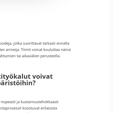
oodeja, jotka suorittavat tarkasti ennalta
öiden armeija. Tiimit voivat kouluttaa nämä
ahtumien tai aikavälien perusteella.
ityökalut voivat
äristöihin?
a nopeasti ja kustannustehokkaasti
ntaprosessit koostuvat erilaisista