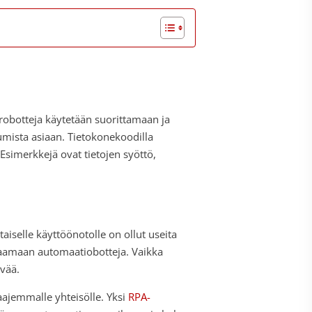
robotteja käytetään suorittamaan ja
umista asiaan. Tietokonekoodilla
 Esimerkkejä ovat tietojen syöttö,
aiselle käyttöönotolle on ollut useita
odaamaan automaatiobotteja. Vaikka
evää.
aajemmalle yhteisölle. Yksi
RPA-