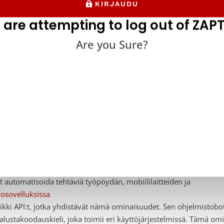
KIRJAUDU
 are attempting to log out of ZAPT
A-ohjelmisto käyttää tietokonenäkötekniikkaa (CVT) katsellaksee
oitavaa, sääntöihin perustuvaa tehtävää. Se poimii eri hiiren na
Are you Sure?
end-koodiksi.
.
A-ohjelmistoilla on oma käyttöliittymä. Käyttäjät voivat rakent
tamalla elementtejä, jotka edustavat tiettyjä ennalta määritelt
netaan back-end-koodiksi.
vat RPA-ohjelmistot, kuten
EST
t automatisoida tehtäviä työpöydän, mobiililaitteiden ja
osovelluksissa
aikki API:t, jotka yhdistävät nämä ominaisuudet. Sen ohjelmistobot
lustakoodauskieli, joka toimii eri käyttöjärjestelmissä. Tämä om