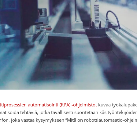
tiprosessien automatisointi (RPA) -ohjelmistot
kuvaa työkalupakett
atisoida tehtäviä, jotka tavallisesti suoritetaan käsityöntekijöide
nfon, joka vastaa kysymykseen ”Mitä on robottiautomaatio-ohjelmis