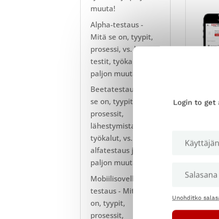
muuta!
Alpha-testaus -
Mitä se on, tyypit,
prosessi, vs. beta-
testit, työkalut ja
paljon muuta!
Beetatestaus - Mitä
IS Y
se on, tyypit,
Login to get
prosessit,
ENTE
lähestymistavat,
TASK
työkalut, vs.
alfatestaus ja
B
paljon muuta!
B
Mobiilisovellusten
testaus - Mitä se
RPA-o
Unohditko salas
on, tyypit,
liike
prosessit,