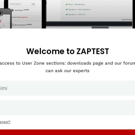
Welcome to ZAPTEST
OUR COMPANY IN NEED OF
 access to User Zone sections: downloads page and our for
can ask our experts
RPRISE LEVEL
-AGNOSTIC SOFTWARE AUTOMATION?
ook Demo
ook Demo
hjelmistot käyttävät käyttöliittymää automatisointityönkulkujen 
anasi?
toiminnan automaatioprosesseja voidaan rakentaa kahdella tavall