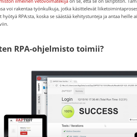
miston ilmeinen vetovoimatekijä
on se, että se on skriptitön. T
sa voi rakentaa työnkulkuja, jotka käsittelevät liiketoimintapros
t hyötyä RPA:sta, koska se säästää kehitystunteja ja antaa heille
viin.
ten RPA-ohjelmisto toimii?