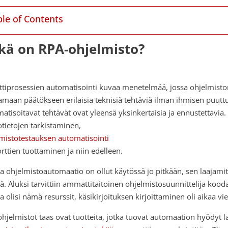
ble of Contents
kä on RPA-ohjelmisto?
tiprosessien automatisointi kuvaa menetelmää, jossa ohjelmisto
amaan päätökseen erilaisia teknisiä tehtäviä ilman ihmisen puutt
atisoitavat tehtävät ovat yleensä yksinkertaisia ja ennustettavia.
otietojen tarkistaminen,
mistotestauksen automatisointi
orttien tuottaminen ja niin edelleen.
a ohjelmistoautomaatio on ollut käytössä jo pitkään, sen laajamitt
tä. Aluksi tarvittiin ammattitaitoinen ohjelmistosuunnittelija ko
la olisi nämä resurssit, käsikirjoituksen kirjoittaminen oli aikaa vi
hjelmistot taas ovat tuotteita, jotka tuovat automaation hyödyt l