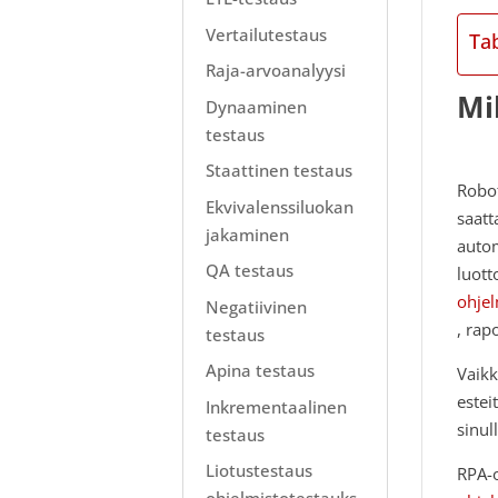
Vertailutestaus
Ta
Raja-arvoanalyysi
Mi
Dynaaminen
testaus
Staattinen testaus
Robot
Ekvivalenssiluokan
saatt
jakaminen
autom
QA testaus
luott
ohjel
Negatiivinen
, rap
testaus
Apina testaus
Vaikk
estei
Inkrementaalinen
sinul
testaus
Liotustestaus
RPA-o