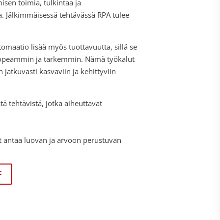
isen toimia, tulkintaa ja
a. Jälkimmäisessä tehtävässä RPA tulee
omaatio lisää myös tuottavuutta, sillä se
 nopeammin ja tarkemmin. Nämä työkalut
atkuvasti kasvaviin ja kehittyviin
stä tehtävistä, jotka aiheuttavat
vat antaa luovan ja arvoon perustuvan
F