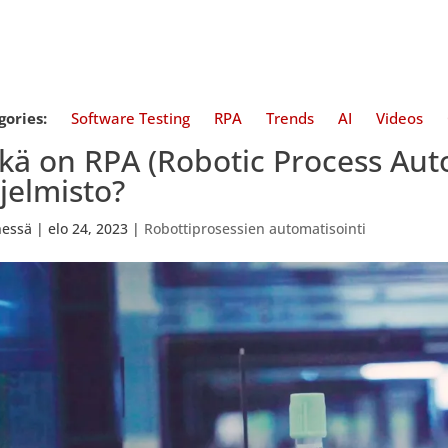
gories:
Software Testing
RPA
Trends
AI
Videos
kä on RPA (Robotic Process Aut
jelmisto?
essä
|
elo 24, 2023
|
Robottiprosessien automatisointi