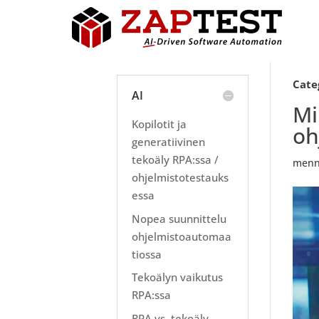
Cate
AI
Mi
Kopilotit ja
oh
generatiivinen
tekoäly RPA:ssa /
menn
ohjelmistotestauks
essa
Nopea suunnittelu
ohjelmistoautomaa
tiossa
Tekoälyn vaikutus
RPA:ssa
RPA vs. tekoäly