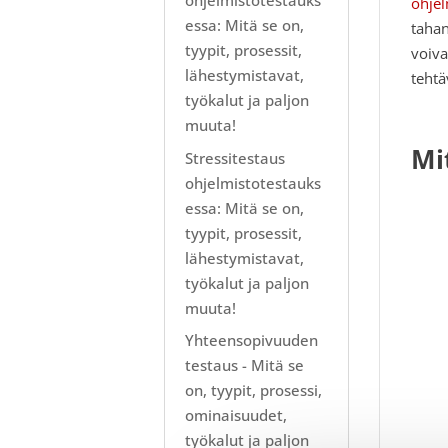
ohjelmistotestauks
ohjel
essa: Mitä se on,
tahan
tyypit, prosessit,
voiva
lähestymistavat,
tehtä
työkalut ja paljon
muuta!
Mi
Stressitestaus
ohjelmistotestauks
essa: Mitä se on,
tyypit, prosessit,
lähestymistavat,
työkalut ja paljon
muuta!
Yhteensopivuuden
testaus - Mitä se
on, tyypit, prosessi,
ominaisuudet,
työkalut ja paljon