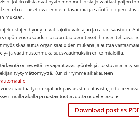
vistä. Jotkin niistä ovat hyvin monimutkaisia ja vaativat paljon ihm
ksentekoa. Toiset ovat ennustettavampia ja sääntöihin perustuvi
an mukaan.
hjelmistojen hyödyt eivät rajoitu vain ajan ja rahan säästöön. Aut
i ympäri vuorokauden ja suorittaa perinteiset ihmisen tehtävät
t myös skaalautua organisaatioiden mukana ja auttaa vastaamaan j
ely- ja vaatimustenmukaisuusvaatimuksiin eri toimialoilla.
tärkeintä on se, että ne vapauttavat työntekijät toistuvista ja tylsi
ekijän tyytymättömyyttä. Kun siirrymme aikakauteen
rautomaatio
 voi vapauttaa työntekijät arkipäiväisistä tehtävistä, jotta he voi
sen muilla aloilla ja nostaa tuottavuutta uudelle tasolle.
Download post as PD