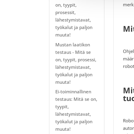
merki
on, tyypit,
prosessit,
lähestymistavat,
Mi
työkalut ja paljon
muuta!
Mustan laatikon
Ohjel
testaus - Mitä se
määri
on, tyypit, prosessi,
robot
lähestymistavat,
työkalut ja paljon
muuta!
Mi
Ei-toiminnallinen
tu
testaus: Mitä se on,
tyypit,
lähestymistavat,
Robot
työkalut ja paljon
autom
muuta!