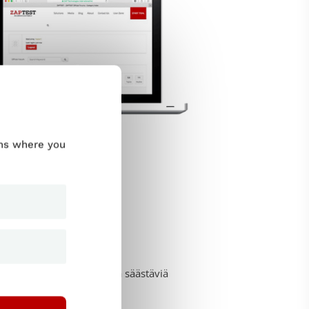
ums where you
suunnitteluun. Näitä aikaa säästäviä
a.