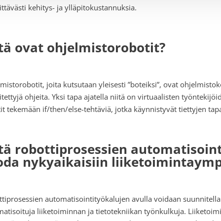
ttävästi kehitys- ja ylläpitokustannuksia.
tä ovat ohjelmistorobotit?
mistorobotit, joita kutsutaan yleisesti ”boteiksi”, ovat ohjelmistok
tettyjä ohjeita. Yksi tapa ajatella niitä on virtuaalisten työntekij
it tekemään if/then/else-tehtäviä, jotka käynnistyvät tiettyjen tap
tä robottiprosessien automatisoint
oda nykyaikaisiin liiketoimintaymp
tiprosessien automatisointityökalujen avulla voidaan suunnitell
atisoituja liiketoiminnan ja tietotekniikan työnkulkuja. Liiketoimi