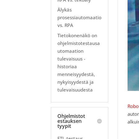
Älykäs
prosessiautomaatio
vs. RPA
Tietokonenäkö on
ohjelmistotestausa
utomaation
tulevaisuus -
historiaa
menneisyydestä,
nykyisyydestä ja
tulevaisuudesta
Robot
autom
Ohjelmistot
estauksen
alkui
tyypit
ETL-testaus