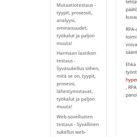
tehtä
Mutaatiotestaus -
päätö
tyypit, prosessit,
kuva
analyysi,
ominaisuudet,
RPA-o
työkalut ja paljon
toimi
muuta!
voiva
säänt
Harmaan laatikon
testaus -
Ehkä 
Syväsukellus siihen,
työnt
mitä se on, tyypit,
hype
prosessi,
, RPA
lähestymistavat,
panok
työkalut ja paljon
muuta!
Web-sovellusten
testaus - Syvällinen
sukellus web-