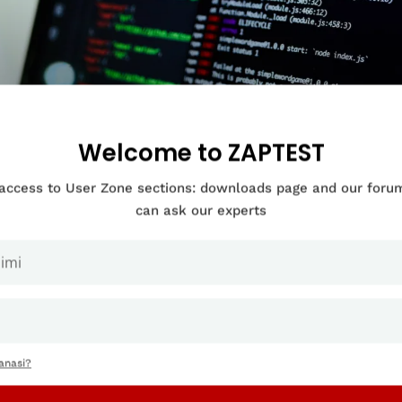
Welcome to ZAPTEST
 access to User Zone sections: downloads page and our for
can ask our experts
ja-arvoanalyysi ohjelmistotestauksess
osessi, lähestymistavat, työkalut ja 
anasi?
essä
|
tammi 10, 2024
|
Ohjelmistotestauksen tyypit