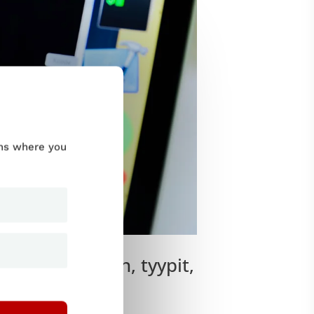
ums where you
a – Mitä se on, tyypit,
paljon muuta!