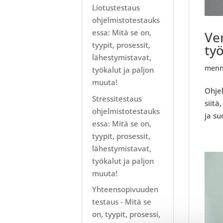
Liotustestaus
ohjelmistotestauks
essa: Mitä se on,
Ver
tyypit, prosessit,
ty
lähestymistavat,
menn
työkalut ja paljon
muuta!
Ohje
Stressitestaus
siitä
ohjelmistotestauks
ja su
essa: Mitä se on,
tyypit, prosessit,
lähestymistavat,
työkalut ja paljon
muuta!
Yhteensopivuuden
testaus - Mitä se
on, tyypit, prosessi,