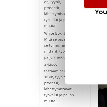
on, tyypit,
prosessit,
Raja-
You
lähestymistavat,
Lähes
työkalut ja paljon
rajoi
muuta!
White Box -testaus:
Mitä se on, miten
se toimii, haasteet,
mittarit, työkalut ja
paljon muuta!
Ad-hoc-
testaaminen - Mitä
se on, tyypit,
prosessi,
lähestymistavat,
työkalut ja paljon
muuta!