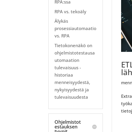
RPA:ssa
RPA vs. tekoäly
Älykäs
prosessiautomaatio
vs. RPA
Tietokonenäkö on
ohjelmistotestausa
utomaation
ETL
tulevaisuus -
lä
historiaa
menneisyydestä,
menn
nykyisyydestä ja
Extra
tulevaisuudesta
työka
tieto
Ohjelmistot
estauksen
tyypit