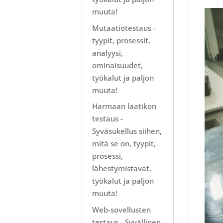
muuta!
Mutaatiotestaus -
tyypit, prosessit,
analyysi,
ominaisuudet,
työkalut ja paljon
muuta!
Harmaan laatikon
testaus -
Syväsukellus siihen,
mitä se on, tyypit,
prosessi,
lähestymistavat,
työkalut ja paljon
muuta!
Web-sovellusten
testaus - Syvällinen