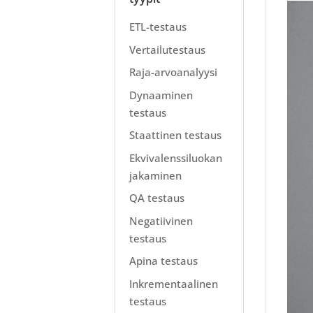
ETL-testaus
Vertailutestaus
Raja-arvoanalyysi
Dynaaminen
testaus
Staattinen testaus
Ekvivalenssiluokan
jakaminen
QA testaus
Negatiivinen
testaus
Apina testaus
Inkrementaalinen
testaus