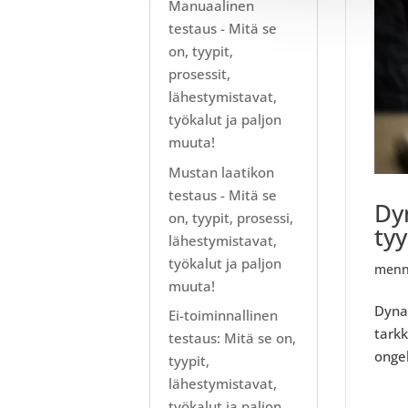
Manuaalinen
testaus - Mitä se
on, tyypit,
prosessit,
lähestymistavat,
työkalut ja paljon
muuta!
Mustan laatikon
testaus - Mitä se
Dy
on, tyypit, prosessi,
tyy
lähestymistavat,
työkalut ja paljon
menn
muuta!
Dyna
Ei-toiminnallinen
tarkk
testaus: Mitä se on,
onge
tyypit,
lähestymistavat,
työkalut ja paljon