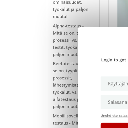
ominaisuudet,
työkalut ja paljon
muuta!
Alpha-testaus -
Mitä se on, tyypit,
prosessi, vs. beta-
testit, työkalut ja
paljon muuta!
Login to get
Beetatestaus - Mitä
se on, tyypit,
prosessit,
lähestymistavat,
työkalut, vs.
alfatestaus ja
Ra
paljon muuta!
pr
Mobiilisovellusten
Unohditko salas
testaus - Mitä se
menn