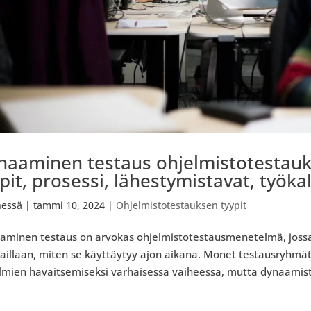
naaminen testaus ohjelmistotestauks
pit, prosessi, lähestymistavat, työka
essä
|
tammi 10, 2024
|
Ohjelmistotestauksen tyypit
aminen testaus on arvokas ohjelmistotestausmenetelmä, jossa 
aillaan, miten se käyttäytyy ajon aikana. Monet testausryhmät
lmien havaitsemiseksi varhaisessa vaiheessa, mutta dynaamist