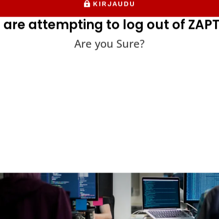
KIRJAUDU
arvoanalyysi – yleensä lyhennettynä BVA – on yleinen mustan l
 are attempting to log out of ZAPT
tymistavassa testataan ohjelmistovirheitä tarkistamalla syöttö
Are you Sure?
lla. Tässä artikkelissa selvitetään, mitä raja-analyysin...