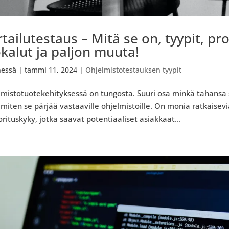
tailutestaus – Mitä se on, tyypit, pr
ökalut ja paljon muuta!
essä
|
tammi 11, 2024
|
Ohjelmistotestauksen tyypit
lmistotuotekehityksessä on tungosta. Suuri osa minkä tahansa
, miten se pärjää vastaaville ohjelmistoille. On monia ratkaisev
orituskyky, jotka saavat potentiaaliset asiakkaat...