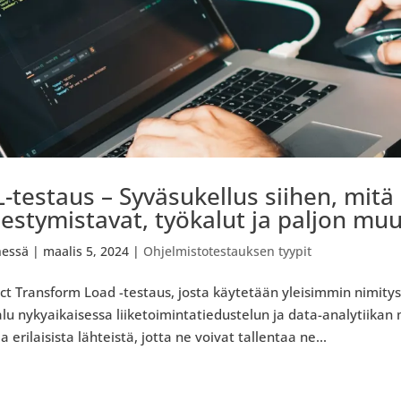
-testaus – Syväsukellus siihen, mitä 
hestymistavat, työkalut ja paljon muu
essä
|
maalis 5, 2024
|
Ohjelmistotestauksen tyypit
ct Transform Load -testaus, josta käytetään yleisimmin nimitys
lu nykyaikaisessa liiketoimintatiedustelun ja data-analytiikan
ja erilaisista lähteistä, jotta ne voivat tallentaa ne...