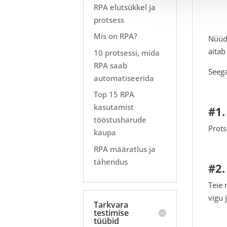
RPA elutsükkel ja
protsess
Mis on RPA?
Nüüd,
aitab
10 protsessi, mida
RPA saab
Seega
automatiseerida
Top 15 RPA
kasutamist
#1.
tööstusharude
Prots
kaupa
RPA määratlus ja
tähendus
#2
Teie 
vigu 
Tarkvara
testimise
tüübid