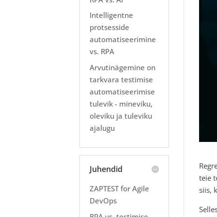
Intelligentne
protsesside
automatiseerimine
vs. RPA
Arvutinägemine on
tarkvara testimise
automatiseerimise
tulevik - mineviku,
oleviku ja tuleviku
ajalugu
Regre
Juhendid
teie 
ZAPTEST for Agile
siis,
DevOps
Selle
RPA vs. testimise