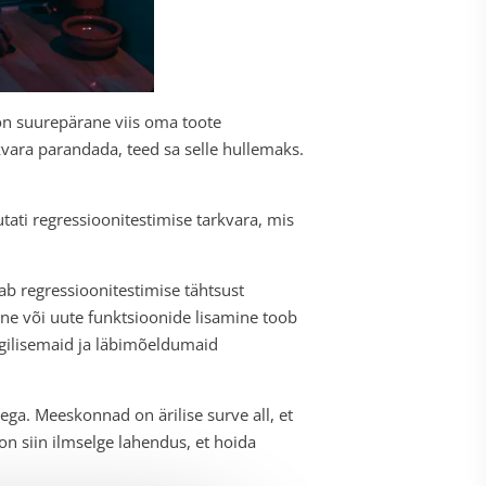
on suurepärane viis oma toote
rkvara parandada, teed sa selle hullemaks.
tati regressioonitestimise tarkvara, mis
b regressioonitestimise tähtsust
e või uute funktsioonide lisamine toob
gilisemaid ja läbimõeldumaid
ga. Meeskonnad on ärilise surve all, et
on siin ilmselge lahendus, et hoida