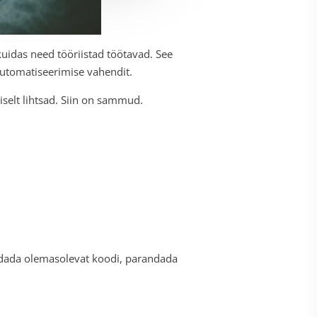
kuidas need tööriistad töötavad. See
automatiseerimise vahendit.
selt lihtsad. Siin on sammud.
ndada olemasolevat koodi, parandada