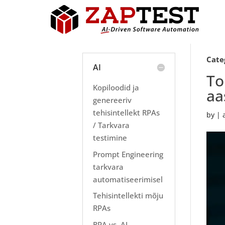
Cate
AI
To
Kopiloodid ja
aa
genereeriv
tehisintellekt RPAs
by
|
/ Tarkvara
testimine
Prompt Engineering
tarkvara
automatiseerimisel
Tehisintellekti mõju
RPAs
RPA vs. AI