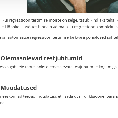
 kui regressioonitestimise mõiste on selge, tasub kindlaks teha, 
 teil lõppkokkuvõttes hinnata võimalikku regressioonikomplekti 
 on automaatse regressioonitestimise tarkvara põhialused suhteli
 Olemasolevad testjuhtumid
ess algab teie toote jaoks olemasolevate testjuhtumite kogumiga.
. Muudatused
meeskonnad teevad muudatusi, et lisada uusi funktsioone, para
jne.