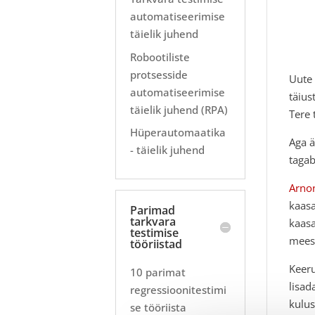
automatiseerimise
täielik juhend
Robootiliste
protsesside
Uute 
automatiseerimise
täius
täielik juhend (RPA)
Tere 
Hüperautomaatika
Aga ä
- täielik juhend
tagab
Arnon
kaasa
Parimad
tarkvara
kaasa
testimise
mees
tööriistad
Keeru
10 parimat
lisad
regressioonitestimi
kulus
se tööriista