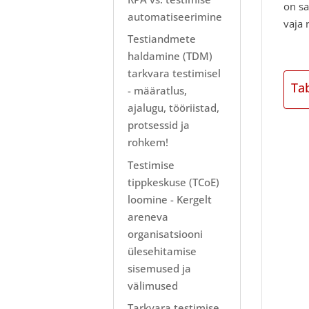
on sa
automatiseerimine
vaja 
Testiandmete
haldamine (TDM)
tarkvara testimisel
Ta
- määratlus,
ajalugu, tööriistad,
protsessid ja
rohkem!
Testimise
tippkeskuse (TCoE)
loomine - Kergelt
areneva
organisatsiooni
ülesehitamise
sisemused ja
välimused
Tarkvara testimise