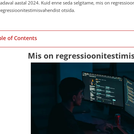
adaval aastal 2024. Kuid enne seda selgitame, mis on regressioon
regressioonitestimisvahendist otsida.
ble of Contents
Mis on regressioonitestimi