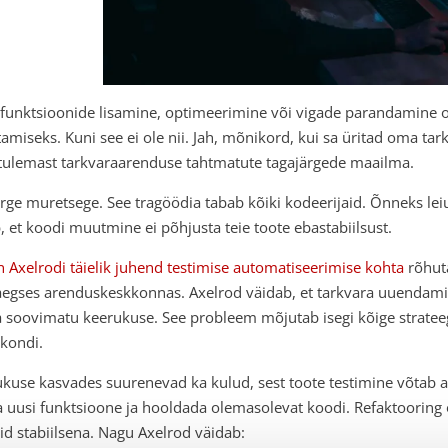
funktsioonide lisamine, optimeerimine või vigade parandamine 
tamiseks. Kuni see ei ole nii. Jah, mõnikord, kui sa üritad oma ta
tulemast tarkvaraarenduse tahtmatute tagajärgede maailma.
rge muretsege. See tragöödia tabab kõiki kodeerijaid. Õnneks leiu
, et koodi muutmine ei põhjusta teie toote ebastabiilsust.
 Axelrodi täielik juhend testimise automatiseerimise kohta
rõhuta
egses arenduskeskkonnas. Axelrod väidab, et tarkvara uuendamin
 soovimatu keerukuse. See probleem mõjutab isegi kõige stratee
kondi.
kuse kasvades suurenevad ka kulud, sest toote testimine võtab ae
a uusi funktsioone ja hooldada olemasolevat koodi. Refaktooring 
id stabiilsena. Nagu Axelrod väidab: