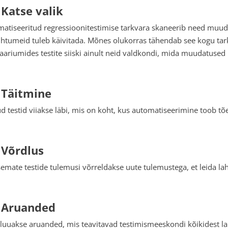
 Katse valik
atiseeritud regressioonitestimise tarkvara skaneerib need muudat
uhtumeid tuleb käivitada. Mõnes olukorras tähendab see kogu tark
aariumides testite siiski ainult neid valdkondi, mida muudatused
 Täitmine
ud testid viiakse läbi, mis on koht, kus automatiseerimine toob t
 Võrdlus
emate testide tulemusi võrreldakse uute tulemustega, et leida la
 Aruanded
 luuakse aruanded, mis teavitavad testimismeeskondi kõikidest l