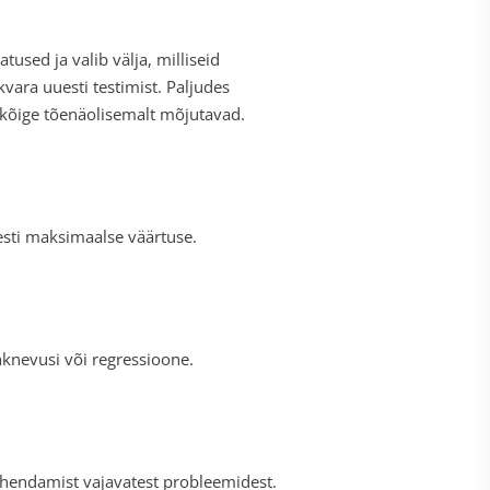
used ja valib välja, milliseid
vara uuesti testimist. Paljudes
 kõige tõenäolisemalt mõjutavad.
õesti maksimaalse väärtuse.
hknevusi või regressioone.
ahendamist vajavatest probleemidest.