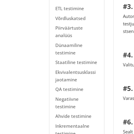
#3.
ETL testimine
Autom
Võrdluskatsed
testj
Piirväärtuste
stsen
analüüs
Dünaamiline
testimine
#4.
Staatiline testimine
Valit
Ekvivalentsusklassi
jaotamine
#5.
QA testimine
Varas
Negatiivne
testimine
Ahvide testimine
#6.
Inkrementaalne
Sealt
testimine