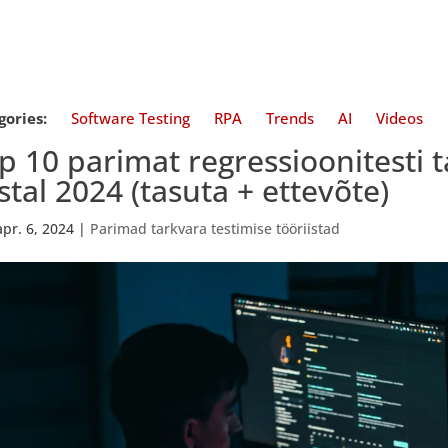
gories:
Software Testing
RPA
Trends
AI
Videos
p 10 parimat regressioonitesti t
stal 2024 (tasuta + ettevõte)
apr. 6, 2024
|
Parimad tarkvara testimise tööriistad