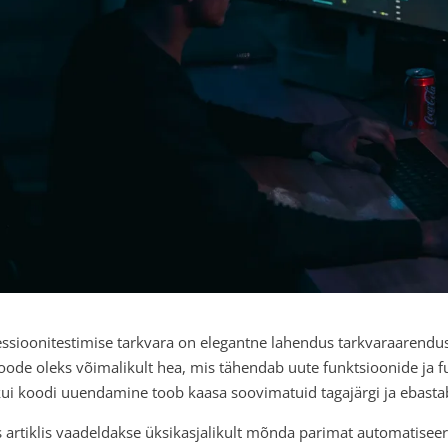
ssioonitestimise tarkvara on elegantne lahendus tarkvaraarendus
toode oleks võimalikult hea, mis tähendab uute funktsioonide ja f
 kui koodi uuendamine toob kaasa soovimatuid tagajärgi ja ebastab
s artiklis vaadeldakse üksikasjalikult mõnda parimat automatiseer