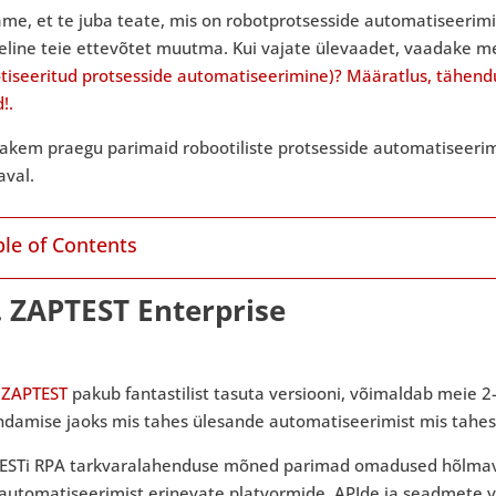
me, et te juba teate, mis on robotprotsesside automatiseerimi
line teie ettevõtet muutma. Kui vajate ülevaadet, vaadake mei
otiseeritud protsesside automatiseerimine)? Määratlus, tähend
!.
akem praegu parimaid robootiliste protsesside automatiseeri
aval.
ble of Contents
. ZAPTEST Enterprise
i
ZAPTEST
pakub fantastilist tasuta versiooni, võimaldab meie 2-
damise jaoks mis tahes ülesande automatiseerimist mis tahes U
ESTi RPA tarkvaralahenduse mõned parimad omadused hõlmava
automatiseerimist erinevate platvormide, APIde ja seadmete va