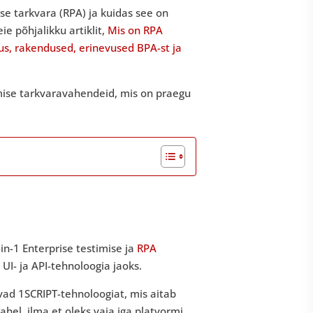
se tarkvara (RPA) ja kuidas see on
e põhjalikku artiklit,
Mis on RPA
us, rakendused, erinevused BPA-st ja
mise tarkvaravahendeid, mis on praegu
in-1 Enterprise testimise ja
RPA
I- ja API-tehnoloogia jaoks.
d 1SCRIPT-tehnoloogiat, mis aitab
hel, ilma et oleks vaja iga platvormi