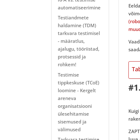
Eelda
automatiseerimine
võime
Testiandmete
(rob
haldamine (TDM)
muud
tarkvara testimisel
- määratlus,
Vaad
ajalugu, tööriistad,
saad
protsessid ja
rohkem!
Ta
Testimise
tippkeskuse (TCoE)
#1
loomine - Kergelt
areneva
organisatsiooni
Kuig
ülesehitamise
raken
sisemused ja
välimused
ZAPT
luua 
Tarkvara testimise