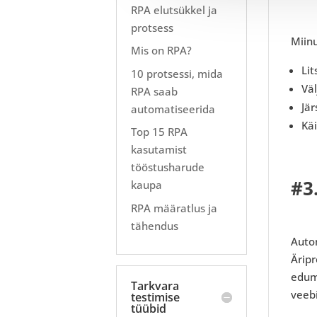
RPA elutsükkel ja
protsess
Miin
Mis on RPA?
Lit
10 protsessi, mida
Vä
RPA saab
Jä
automatiseerida
Käi
Top 15 RPA
kasutamist
tööstusharude
#3
kaupa
RPA määratlus ja
tähendus
Auto
Äripr
edume
Tarkvara
veebi
testimise
tüübid