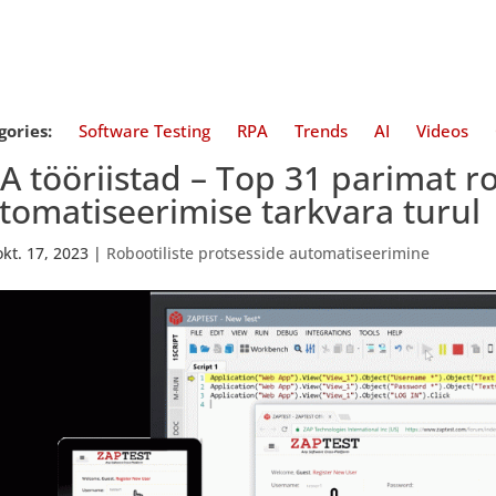
gories:
Software Testing
RPA
Trends
AI
Videos
A tööriistad – Top 31 parimat r
tomatiseerimise tarkvara turul
okt. 17, 2023
|
Robootiliste protsesside automatiseerimine