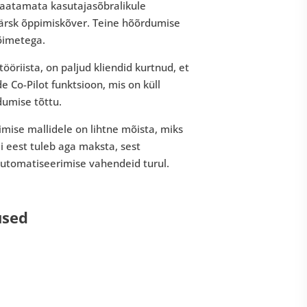
 Vaatamata kasutajasõbralikule
 järsk õppimiskõver. Teine hõõrdumise
võimetega.
tööriista, on paljud kliendid kurtnud, et
e Co-Pilot funktsioon, mis on küll
dumise tõttu.
mise mallidele on lihtne mõista, miks
i eest tuleb aga maksta, sest
automatiseerimise vahendeid turul.
used