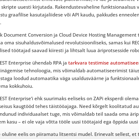
s skripte uuesti kirjutada. Rakendustevaheline funktsionaalsu
istu graafilise kasutajaliidese või API kaudu, pakkudes enneo
.
ick Document Conversion ja Cloud Device Hosting Management t
 oma sisuhaldusvõimalused revolutsiooniliseks, samas kui REC 
lised töötajad saavad kiiresti ja lihtsalt luua äriprotsesside rob
EST Enterprise ühendab RPA ja
tarkvara testimise automatisee
tinägemise tehnoloogia, mis võimaldab automatiseerimist täiu
iistaga loodud automaatika väga usaldusväärne ja funktsionaal
ema kokkuhoiu.
EST Enterprise’i ehk suurimaks eeliseks on ZAPi eksperdi olem
eisus kaugtööd tehes täistööajaga. Need kõrgelt koolitatud a
ndunud individuaalset tuge, mis võimaldab teil saada oma ärip
m kasu – ei ole vaja võtta tööle uusi töötajaid ega õppida uusi
 oluline eelis on piiramatu litsentsi mudel. Erinevalt sellest, 