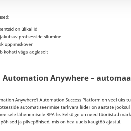
used:
sentsid on ülikallid
ljakutsuv protsesside silumine
rsk õppimiskõver
b kohati väga aeglaselt
. Automation Anywhere – automaa
mation Anywhere’i Automation Success Platform on veel üks t
otsesside automatiseerimise tarkvara liider on aastate jooksu
elsele lähenemisele RPA-le. Eelkõige on need tööriistad märki
põhised ja pilvepõhised, mis on hea uudis kaugtöö ajastul.