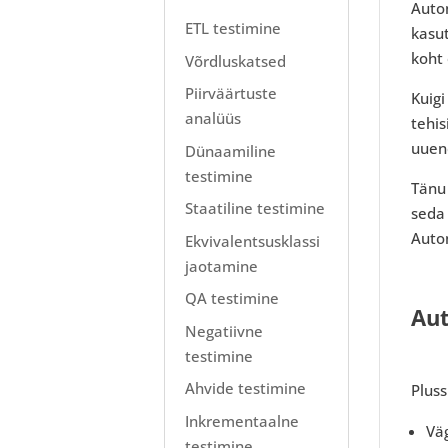
Auto
ETL testimine
kasut
koht 
Võrdluskatsed
Piirväärtuste
Kuig
analüüs
tehis
uuend
Dünaamiline
testimine
Tänu 
Staatiline testimine
seda 
Auto
Ekvivalentsusklassi
jaotamine
QA testimine
Aut
Negatiivne
testimine
Ahvide testimine
Pluss
Inkrementaalne
Vä
testimine