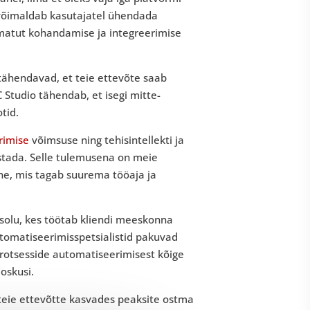
s võimaldab kasutajatel ühendada
lematut kohandamise ja integreerimise
ähendavad, et teie ettevõte saab
Studio tähendab, et isegi mitte-
otid.
rimise
võimsuse ning tehisintellekti ja
stada. Selle tulemusena on meie
ne, mis tagab suurema tööaja ja
asolu, kes töötab kliendi meeskonna
utomatiseerimisspetsialistid pakuvad
rotsesside automatiseerimisest kõige
 oskusi.
et teie ettevõtte kasvades peaksite ostma