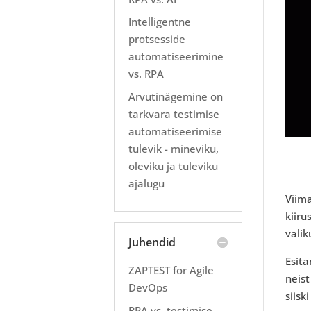
Intelligentne
protsesside
automatiseerimine
vs. RPA
Arvutinägemine on
tarkvara testimise
automatiseerimise
tulevik - mineviku,
oleviku ja tuleviku
ajalugu
Viim
kiir
valik
Juhendid
Esit
ZAPTEST for Agile
neist
DevOps
siisk
RPA vs. testimise