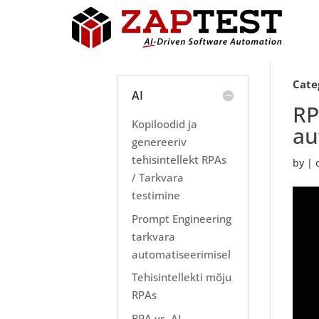
Cate
AI
RP
Kopiloodid ja
au
genereeriv
tehisintellekt RPAs
by
|
/ Tarkvara
testimine
Prompt Engineering
tarkvara
automatiseerimisel
Tehisintellekti mõju
RPAs
RPA vs. AI