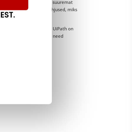
eeritud olemus võimaldab suuremat
 ja tugi on täiendavad põhjused, miks
EST.
a, on oluline märkida, et UiPath on
litsentse, mis võib muuta need
id ja miinused