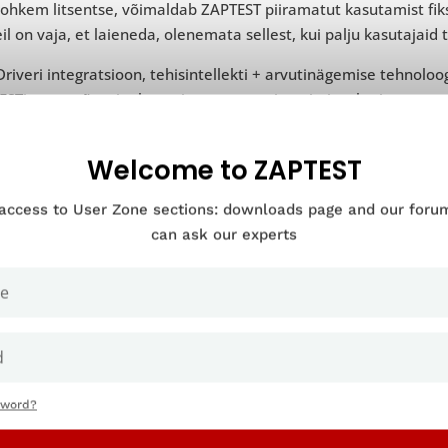
ohkem litsentse, võimaldab ZAPTEST piiramatut kasutamist fiks
eil on vaja, et laieneda, olenemata sellest, kui palju kasutajaid te
iveri integratsioon, tehisintellekti + arvutinägemise tehnoloo
ESTist ettevõtte jaoks parima automatiseerimispaketi.
. UiPath Business Automation Plat
Welcome to ZAPTEST
 access to User Zone sections: downloads page and our for
thi Business Automation Platform on üks populaarsemaid RPA va
can ask our experts
ugu tipptasemel RPA tarkvaralahenduste pakkumisel, seega või
usi erinevates sektorites.
e Business Automation Platform võimaldab teil luua rakendusi,
kub RPA integreerimist. UiPathi robotiseeritud protsesside au
 selle integreeritusega tehisintellekti ja masinõppe vahendite
kondadel automatiseerimise kõrval ka otsustusprotsessi avada,
sword?
sesside kaevandamine on veel üks suurepärane UiPathi funktsi