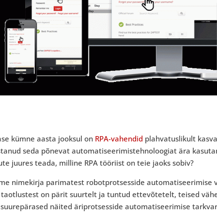
ase kümne aasta jooksul on
RPA-vahendid
plahvatuslikult kasv
ustanud seda põnevat automatiseerimistehnoloogiat ära kasutam
ute juures teada, milline RPA tööriist on teie jaoks sobiv?
ame nimekirja parimatest robotprotsesside automatiseerimise v
 taotlustest on pärit suurtelt ja tuntud ettevõtetelt, teised v
i suurepärased näited äriprotsesside automatiseerimise tarkvar