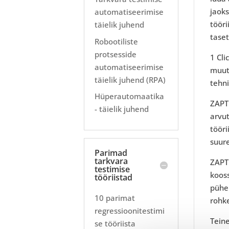
jaok
automatiseerimise
tööri
täielik juhend
taset
Robootiliste
protsesside
1 Cl
automatiseerimise
muuta
täielik juhend (RPA)
tehni
Hüperautomaatika
ZAPT
- täielik juhend
arvu
töör
suur
Parimad
tarkvara
ZAPT
testimise
kooss
tööriistad
pühe
10 parimat
rohke
regressioonitestimi
Teine
se tööriista