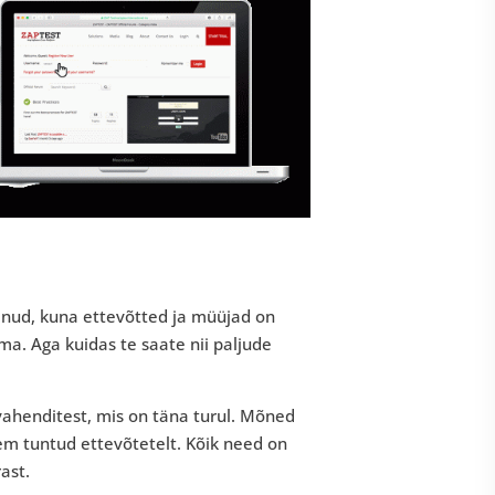
anud, kuna ettevõtted ja müüjad on
a. Aga kuidas te saate nii paljude
ahenditest, mis on täna turul. Mõned
ähem tuntud ettevõtetelt. Kõik need on
ast.