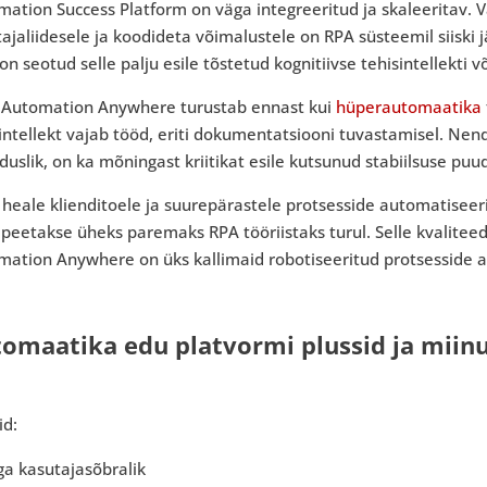
mation Success Platform on väga integreeritud ja skaleeritav.
ajaliidesele ja koodideta võimalustele on RPA süsteemil siiski
on seotud selle palju esile tõstetud kognitiivse tehisintellekti 
i Automation Anywhere turustab ennast kui
hüperautomaatika
intellekt vajab tööd, eriti dokumentatsiooni tuvastamisel. Nend
uslik, on ka mõningast kriitikat esile kutsunud stabiilsuse puu
heale klienditoele ja suurepärastele protsesside automatiseeri
peetakse üheks paremaks RPA tööriistaks turul. Selle kvaliteed
mation Anywhere on üks kallimaid robotiseeritud protsesside 
omaatika edu platvormi plussid ja miin
id:
ga kasutajasõbralik