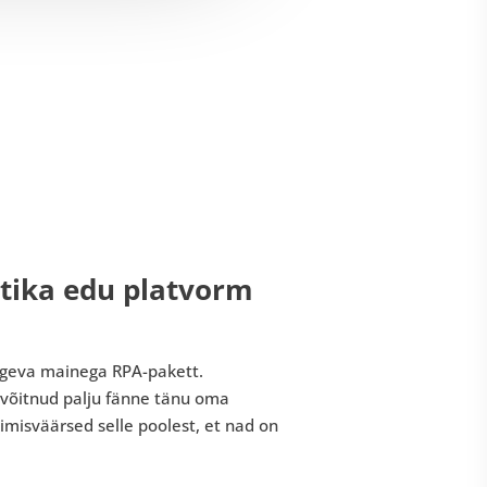
tika edu platvorm
ugeva mainega RPA-pakett.
l võitnud palju fänne tänu oma
misväärsed selle poolest, et nad on