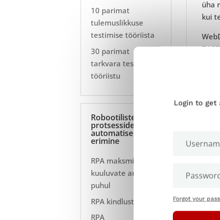
üha r
10 parimat
kui t
tulemuslikkuse
testimise tööriista
WebDr
ZAPT
30 parimat
tarkvara testimise
#2
tööriistu
Login to get
UiPa
Robootiliste
ajal
protsesside
automatise
kogem
erimine
Nend
RPA maksmisele
ja pa
kuuluvate arvete
silma
puhul
mees
Forgot your pas
RPA kindlustuses
Prot
RPA