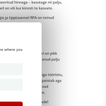
eeritud hinnaga – kasutage nii palju,
il on või kui kiiresti te kasvate.
gia ja tipptasemel RPA on teinud
form
ums where you
hendeid turul. Ettevõttel on pikk
b öelda, et nad on omandanud palju
 kasutades madala koodiga tööriistu,
tomatiseerimise platvorm paistab aga
ga. Need funktsioonid aitavad
 mis avab palju võimalusi.
oon, mis aitab meeskondadel