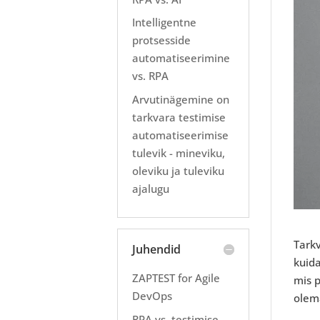
Intelligentne
protsesside
automatiseerimine
vs. RPA
Arvutinägemine on
tarkvara testimise
automatiseerimise
tulevik - mineviku,
oleviku ja tuleviku
ajalugu
Tark
Juhendid
kuida
ZAPTEST for Agile
mis 
DevOps
olem
RPA vs. testimise