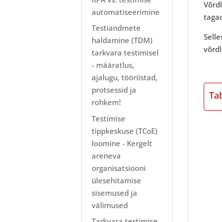
Võrdl
automatiseerimine
tagad
Testiandmete
Selle
haldamine (TDM)
võrdl
tarkvara testimisel
- määratlus,
ajalugu, tööriistad,
protsessid ja
Ta
rohkem!
Testimise
tippkeskuse (TCoE)
loomine - Kergelt
areneva
organisatsiooni
ülesehitamise
sisemused ja
välimused
Tarkvara testimise