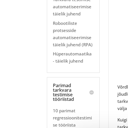
automatiseerimise
täielik juhend
Robootiliste
protsesside
automatiseerimise
täielik juhend (RPA)
Hüperautomaatika
- täielik juhend
Parimad
Võrdl
tarkvara
jõudl
testimise
tööriistad
tarkv
välja
10 parimat
regressioonitestimi
Kuig
se tööriista
tarkv