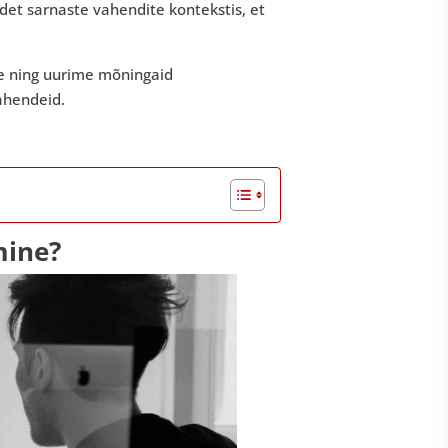
odet sarnaste vahendite kontekstis, et
ine ning uurime mõningaid
vahendeid.
mine?