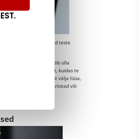
EST.
id põhjusi, miks selliseid teste
e ja ootustele.
 ellu jääda. Kuigi teil võib olla
tajate omaksvõtt sellest, kuidas te
 vastu. Et konkurentidest välja lüüa,
teised turul olevad tööriistad või
ised