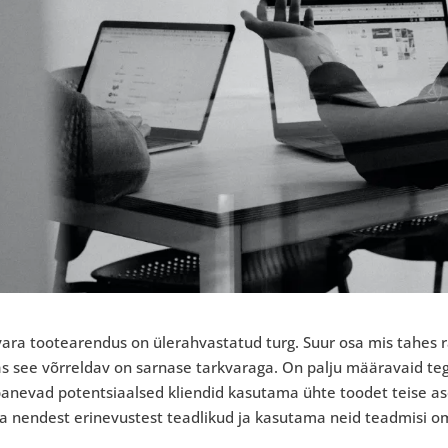
vara tootearendus on ülerahvastatud turg. Suur osa mis tahes 
s see võrreldav on sarnase tarkvaraga. On palju määravaid teg
panevad potentsiaalsed kliendid kasutama ühte toodet teise
a nendest erinevustest teadlikud ja kasutama neid teadmisi o