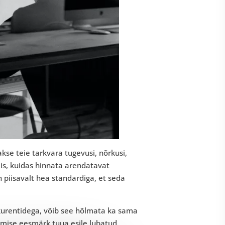
kse teie tarkvara tugevusi, nõrkusi,
viis, kuidas hinnata arendatavat
 piisavalt hea standardiga, et seda
nkurentidega, võib see hõlmata ka sama
timise eesmärk tuua esile lubatud