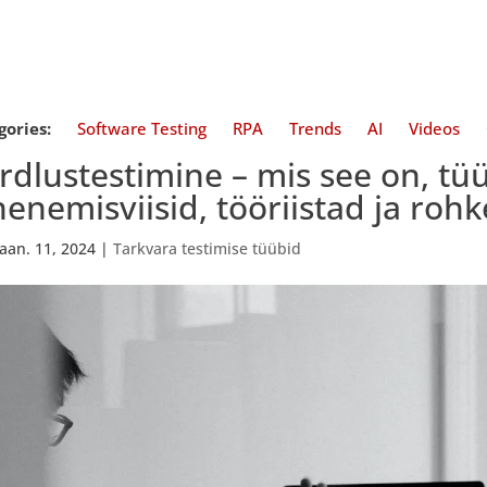
gories:
Software Testing
RPA
Trends
AI
Videos
rdlustestimine – mis see on, tüü
henemisviisid, tööriistad ja roh
jaan. 11, 2024
|
Tarkvara testimise tüübid