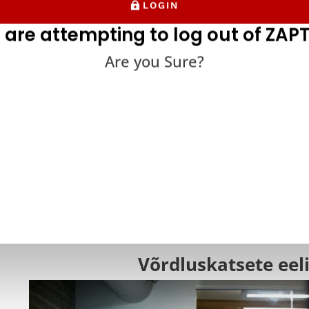
LOGIN
 are attempting to log out of ZAPT
Are you Sure?
ustestimine täidab mitmeid erinevaid funktsioone. Üks tähtsama
se, on mõista, kas teie toode vastab teie sihtrühma nõudmistel
osa võrdlustestimisest seisneb selles, kas teie toode suudab turul
pärane lahendus, mis lahendab publiku valupunkte, sõltub kasu
 oma toote positsioneerida turul juba olemasolevate vahendite
 lahendama probleeme kiiremini, odavamalt või tõhusamalt kui 
malt tegema seda sama hästi.
Võrdluskatsete eel