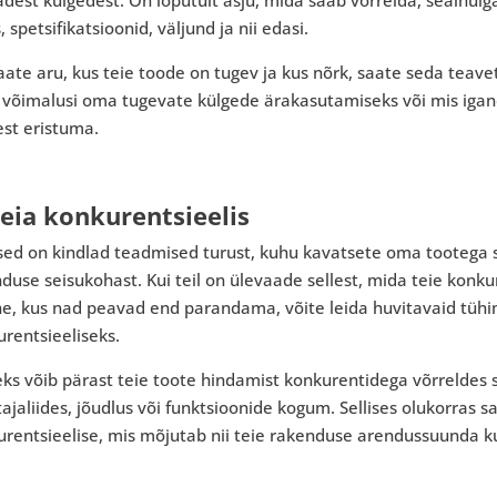
s, spetsifikatsioonid, väljund ja nii edasi.
aate aru, kus teie toode on tugev ja kus nõrk, saate seda tea
a võimalusi oma tugevate külgede ärakasutamiseks või mis igan
est eristuma.
Leia konkurentsieelis
sed on kindlad teadmised turust, kuhu kavatsete oma tootega s
duse seisukohast. Kui teil on ülevaade sellest, mida teie konk
ine, kus nad peavad end parandama, võite leida huvitavaid tüh
rentsieeliseks.
ks võib pärast teie toote hindamist konkurentidega võrreldes s
ajaliides, jõudlus või funktsioonide kogum. Sellises olukorras 
rentsieelise, mis mõjutab nii teie rakenduse arendussuunda ku