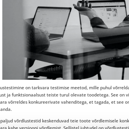
ustestimine on tarkvara testimise meetod, mille puhul võrrelda
ust ja funktsionaalsust teiste turul olevate toodetega. See on 
ara võrreldes konkureerivate vahenditega, et tagada, et see on
 anda.
i paljud võrdlustestid keskenduvad teie toote võrdlemisele ko
ara kahe versiooni võrdlemist. Sellistel juhtudel on võrdlustes