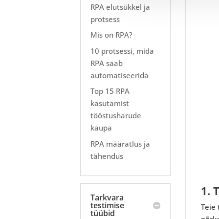
RPA elutsükkel ja
protsess
Mis on RPA?
10 protsessi, mida
RPA saab
automatiseerida
Top 15 RPA
kasutamist
tööstusharude
kaupa
RPA määratlus ja
tähendus
1. 
Tarkvara
testimise
Teie 
tüübid
nõrka