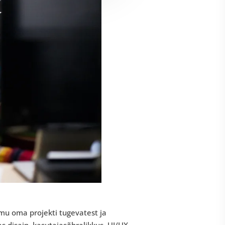
mu oma projekti tugevatest ja
s disain, kasutajasõbralikkus, UI/UX,