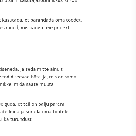
vet kasutada, et parandada oma toodet,
es muud, mis paneb teie projekti
iseneda, ja seda mitte ainult
urendid teevad hästi ja, mis on sama
imikke, mida saate muuta
elguda, et teil on palju parem
saate leida ja suruda oma tootele
i ka turundust.