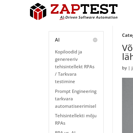
Cate
AI
Võ
Kopiloodid ja
lä
genereeriv
tehisintellekt RPAs
by
|
/ Tarkvara
testimine
Prompt Engineering
tarkvara
automatiseerimisel
Tehisintellekti mõju
RPAs
RPA vs. AI