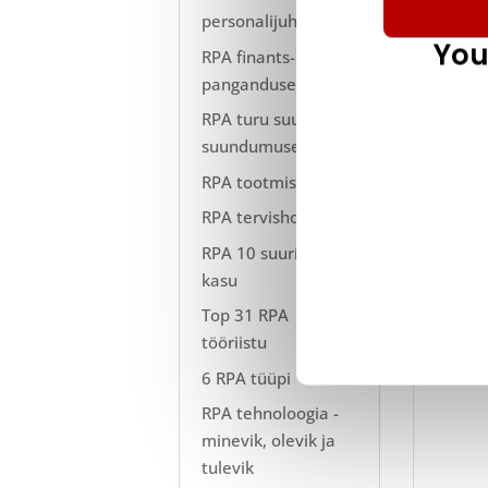
personalijuhtimises
You
RPA finants- ja
panganduses
RPA turu suurus ja
suundumused
Võrdl
tehak
RPA tootmises
RPA tervishoius
Suur 
suure
RPA 10 suurimat
saate
kasu
peate
Top 31 RPA
vähe
tööriistu
6 RPA tüüpi
RPA tehnoloogia -
minevik, olevik ja
tulevik