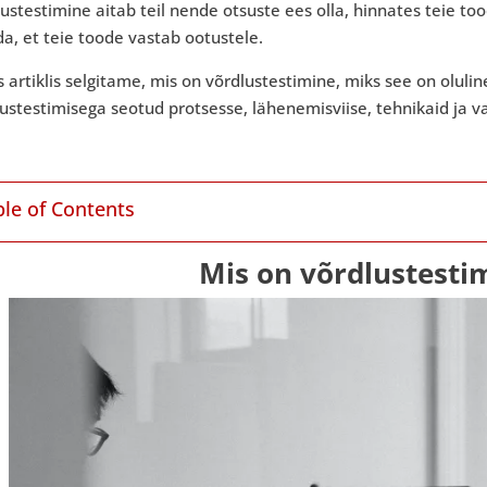
ustestimine aitab teil nende otsuste ees olla, hinnates teie to
a, et teie toode vastab ootustele.
s artiklis selgitame, mis on võrdlustestimine, miks see on olul
ustestimisega seotud protsesse, lähenemisviise, tehnikaid ja 
ble of Contents
Mis on võrdlustesti