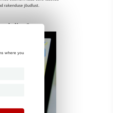
d rakenduse jõudlust.
 oluline?
ums where you