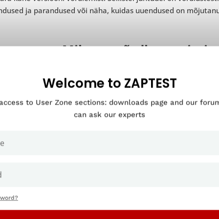
ndused ja parandused või näha, kuidas uuendused on mõjutanu
Miks on võrdlustestimine
Welcome to ZAPTEST
 access to User Zone sections: downloads page and our for
can ask our experts
sword?