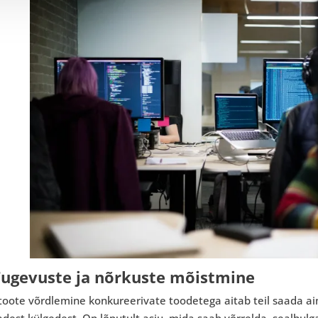
Tugevuste ja nõrkuste mõistmine
toote võrdlemine konkureerivate toodetega aitab teil saada ai
dest külgedest. On lõputult asju, mida saab võrrelda, sealhulga