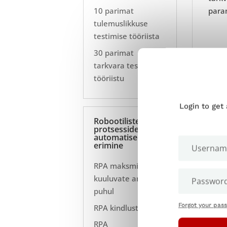
10 parimat
para
tulemuslikkuse
testimise tööriista
30 parimat
tarkvara testimise
tööriistu
Login to get
Robootiliste
protsesside
automatise
erimine
RPA maksmisele
kuuluvate arvete
puhul
Forgot your pas
RPA kindlustuses
RPA