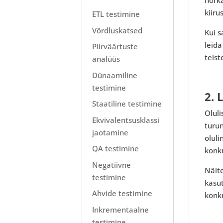
kiiru
ETL testimine
Võrdluskatsed
Kui s
leid
Piirväärtuste
teist
analüüs
Dünaamiline
testimine
2. 
Staatiline testimine
Oluli
Ekvivalentsusklassi
turun
jaotamine
olul
QA testimine
konku
Negatiivne
Näite
testimine
kasut
Ahvide testimine
konku
Inkrementaalne
testimine