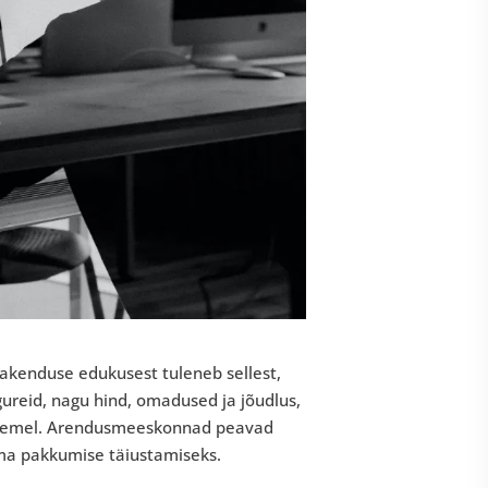
rakenduse edukusest tuleneb sellest,
ureid, nagu hind, omadused ja jõudlus,
 asemel. Arendusmeeskonnad peavad
ma pakkumise täiustamiseks.