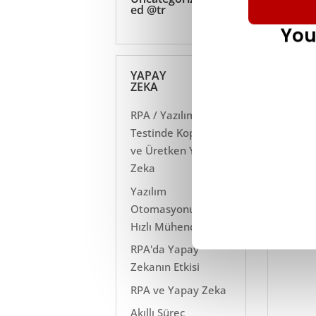
ed @tr
You
YAPAY
Karşı
ZEKA
ürünü
RPA / Yazılım
Karşı
Testinde Kopilotlar
Kitle
ve Üretken Yapay
ürünü
Zeka
Rakip
Yazılım
etkil
Otomasyonunda
Hızlı Mühendislik
RPA'da Yapay
Zekanın Etkisi
RPA ve Yapay Zeka
Akıllı Süreç