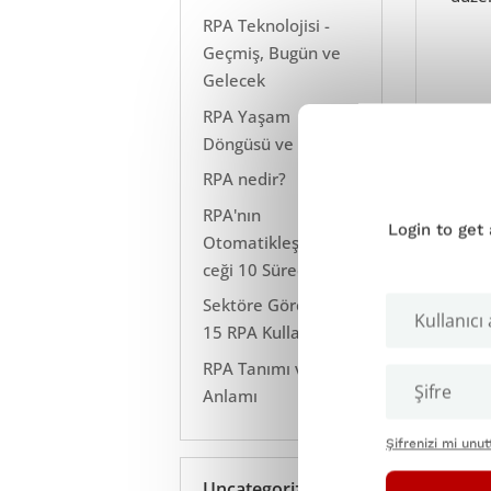
RPA Teknolojisi -
Geçmiş, Bugün ve
Gelecek
RPA Yaşam
Döngüsü ve Süreci
RPA nedir?
RPA'nın
Login to get
Otomatikleştirebile
ceği 10 Süreç
Sektöre Göre En İyi
15 RPA Kullanımı
RPA Tanımı ve
Anlamı
Şifrenizi mi unu
Uncategoriz