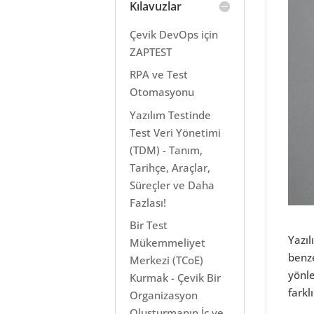
Kılavuzlar
Çevik DevOps için
ZAPTEST
RPA ve Test
Otomasyonu
Yazılım Testinde
Test Veri Yönetimi
(TDM) - Tanım,
Tarihçe, Araçlar,
Süreçler ve Daha
Fazlası!
Bir Test
Yazıl
Mükemmeliyet
benze
Merkezi (TCoE)
yönle
Kurmak - Çevik Bir
farkl
Organizasyon
Oluşturmanın İç ve