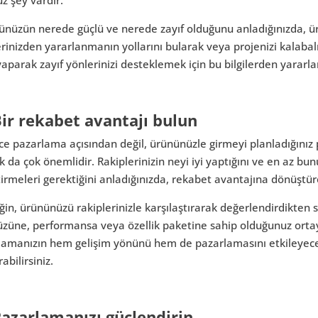
nüzün nerede güçlü ve nerede zayıf olduğunu anladığınızda, ür
rinizden yararlanmanın yollarını bularak veya projenizi kalabal
aparak zayıf yönlerinizi desteklemek için bu bilgilerden yararlan
Bir rekabet avantajı bulun
e pazarlama açısından değil, ürününüzle girmeyi planladığınız 
 da çok önemlidir. Rakiplerinizin neyi iyi yaptığını ve en az bu
tirmeleri gerektiğini anladığınızda, rekabet avantajına dönüştüreb
in, ürününüzü rakiplerinizle karşılaştırarak değerlendirdikten so
züne, performansa veya özellik paketine sahip olduğunuz ortay
lamanızın hem gelişim yönünü hem de pazarlamasını etkileyecek
rabilirsiniz.
Pazarlamanızı güçlendirin