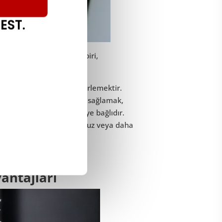
EST.
 en önemli nedenlerinden biri,
amadığını anlamaktır.
kalıp kalamayacağını belirlemektir.
lanıcıların benimsemesini sağlamak,
ndırabileceğinizi görmeye bağlıdır.
lardan daha hızlı, daha ucuz veya daha
yapmanız gerekir.
vantajları