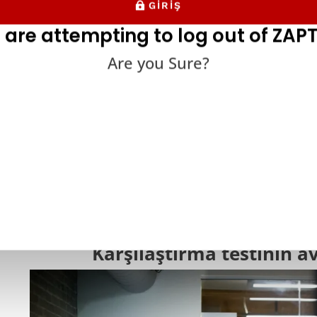
GIRIŞ
 are attempting to log out of ZAPT
Are you Sure?
laştırma testi birçok farklı işlevi yerine getirir. Bu tür testlerin
nüzün hedef kitlenizin talep ve beklentilerini karşılayıp karşıl
laştırma testinin büyük bir kısmı, ürününüzün pazarda hayatta 
nin sorunlu noktalarını çözen harika bir çözümünüz olsa da, kul
nüzü halihazırda piyasada bulunan araçlara karşı nasıl konumla
 bir ürünü geride bırakmak için sorunları piyasadaki diğer araç
i bir şekilde çözmeniz ya da en azından bunu aynı derecede iyi 
Karşılaştırma testinin a