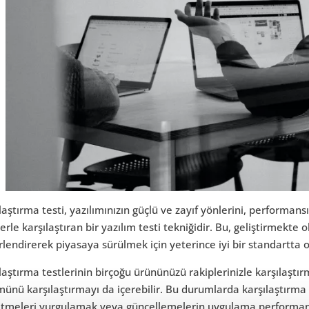
laştırma testi, yazılımınızın güçlü ve zayıf yönlerini, performansı
erle karşılaştıran bir yazılım testi tekniğidir. Bu, geliştirmekte 
lendirerek piyasaya sürülmek için yeterince iyi bir standartta 
laştırma testlerinin birçoğu ürününüzü rakiplerinizle karşılaştır
ünü karşılaştırmayı da içerebilir. Bu durumlarda karşılaştırma t
tmeleri vurgulamak veya güncellemelerin uygulama performansını