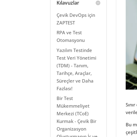
Kılavuzlar
Çevik DevOps için
ZAPTEST
RPA ve Test
Otomasyonu
Yazılım Testinde
Test Veri Yönetimi
(TDM) - Tanım,
Tarihçe, Araçlar,
Süreçler ve Daha
Fazlası!
Bir Test
Sınır
Mükemmeliyet
veril
Merkezi (TCoE)
Kurmak - Çevik Bir
Bu ma
Organizasyon
çeşit
Oluşturmanın İç ve