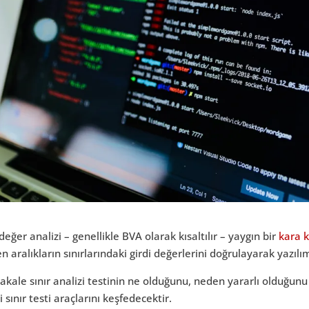
 değer analizi – genellikle BVA olarak kısaltılır – yaygın bir
kara k
en aralıkların sınırlarındaki girdi değerlerini doğrulayarak yazılı
kale sınır analizi testinin ne olduğunu, neden yararlı olduğunu v
li sınır testi araçlarını keşfedecektir.