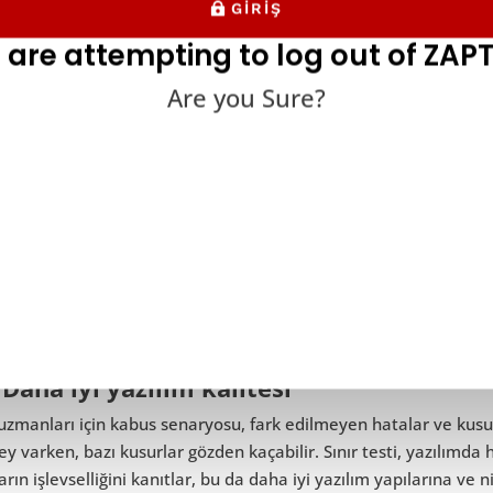
GIRIŞ
 are attempting to log out of ZAPT
Are you Sure?
 testi, QA ekipleri için çeşitli zorlayıcı avantajlara sahiptir.
 Daha iyi yazılım kalitesi
uzmanları için kabus senaryosu, fark edilmeyen hatalar ve kus
ey varken, bazı kusurlar gözden kaçabilir. Sınır testi, yazılımda
arın işlevselliğini kanıtlar, bu da daha iyi yazılım yapılarına ve 