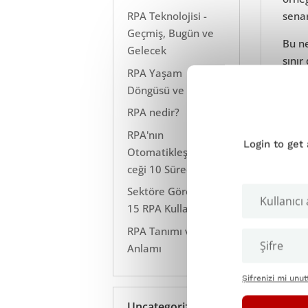
RPA Teknolojisi -
senar
Geçmiş, Bugün ve
Bu ne
Gelecek
sınır
RPA Yaşam
Mi
Döngüsü ve Süreci
Mi
RPA nedir?
Ma
RPA'nın
Ma
Login to get
Otomatikleştirebile
ceği 10 Süreç
Sektöre Göre En İyi
15 RPA Kullanımı
RPA Tanımı ve
Anlamı
Şifrenizi mi unu
Uncategoriz