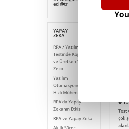
ed @tr
You
YAPAY
ZEKA
RPA / Yazılım
Testinde Kopilotlar
ve Üretken Yapay
Zeka
Yazılım
Otomasyonunda
Sınır
Hızlı Mühendislik
#1.
RPA'da Yapay
Zekanın Etkisi
Test 
çok ş
RPA ve Yapay Zeka
alanl
Akıllı Süreç