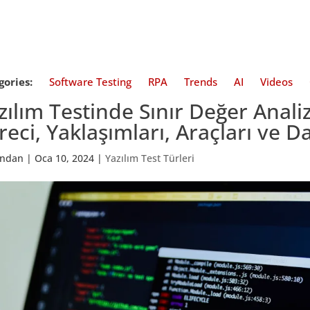
gories:
Software Testing
RPA
Trends
AI
Videos
zılım Testinde Sınır Değer Analizi
reci, Yaklaşımları, Araçları ve D
fından
|
Oca 10, 2024
|
Yazılım Test Türleri