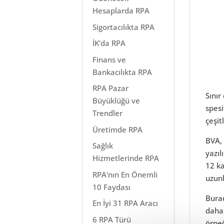
Hesaplarda RPA
Sigortacılıkta RPA
İK'da RPA
Finans ve
Bankacılıkta RPA
RPA Pazar
Sınır
Büyüklüğü ve
spesi
Trendler
çeşitl
Üretimde RPA
BVA, 
Sağlık
yazıl
Hizmetlerinde RPA
12 ka
RPA'nın En Önemli
uzunl
10 Faydası
Burad
En İyi 31 RPA Aracı
daha 
6 RPA Türü
örneğ