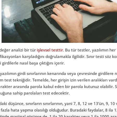
 değer analizi bir tür
işlevsel testtir
. Bu tür testler, yazılımın her
fikasyonları karşıladığını doğrulamakla ilgilidir. Sınır testi söz 
i girdilerle nasıl başa çıktığını içerir.
yazılımın girdi sınırlarının kenarında veya çevresinde girdilere 
ım test tekniğidir. Temelde, her girişin izin verilen aralıkları var
rakter arasında parola kabul eden bir parola kutunuz olabilir. Sı
uğuna sahip parolaları test edecektir.
aki düşünce, sınırların sınırlarının, yani 7, 8, 12 ve 13’ün, 9, 10 
fazla hata yapma olasılığı olduğudur. Buradaki faydalar, 8 ila 
inde marjinal görünse de, 1 ila 20 karakter veya 1 ila 1000 aras