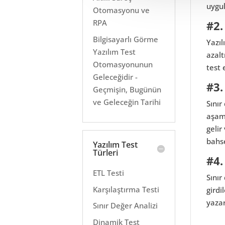
uygu
Otomasyonu ve
RPA
#2.
Bilgisayarlı Görme
Yazıl
Yazılım Test
azalt
Otomasyonunun
test 
Geleceğidir -
#3.
Geçmişin, Bugünün
ve Geleceğin Tarihi
Sınır
aşam
gelir
bahs
Yazılım Test
Türleri
#4.
ETL Testi
Sınır
Karşılaştırma Testi
girdi
yaza
Sınır Değer Analizi
Dinamik Test