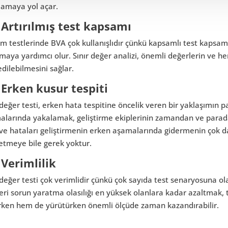
lamaya yol açar.
 Artırılmış test kapsamı
ım testlerinde BVA çok kullanışlıdır çünkü kapsamlı test kapsamı
maya yardımcı olur. Sınır değer analizi, önemli değerlerin ve he
edilebilmesini sağlar.
 Erken kusur tespiti
 değer testi, erken hata tespitine öncelik veren bir yaklaşımın p
alarında yakalamak, geliştirme ekiplerinin zamandan ve parada
 ve hataları geliştirmenin erken aşamalarında gidermenin çok 
etmeye bile gerek yoktur.
 Verimlilik
 değer testi çok verimlidir çünkü çok sayıda test senaryosuna ol
leri sorun yaratma olasılığı en yüksek olanlara kadar azaltmak, 
rken hem de yürütürken önemli ölçüde zaman kazandırabilir.