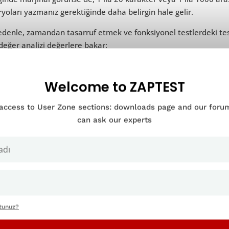
yoları yazmanız gerektiğinde daha belirgin hale gelir.
denle, zamandan tasarruf etmek ve fonksiyonel testlerdeki test
 değer analizi değerlere bakar:
nimum değerde
nimum değerin hemen altında
Welcome to ZAPTEST
ksimum değerde
ksimum değerin hemen üstünde
 access to User Zone sections: downloads page and our for
can ask our experts
Testlerde sınır değer analizi
ttunuz?