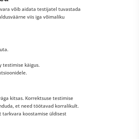
kvara võib aidata testijatel tuvastada
aldusväärne viis iga võimaliku
uta.
y testimise käigus.
ktsioonidele.
väga kitsas. Korrektsuse testimise
duda, et need töötavad korralikult.
t tarkvara koostamise üldisest