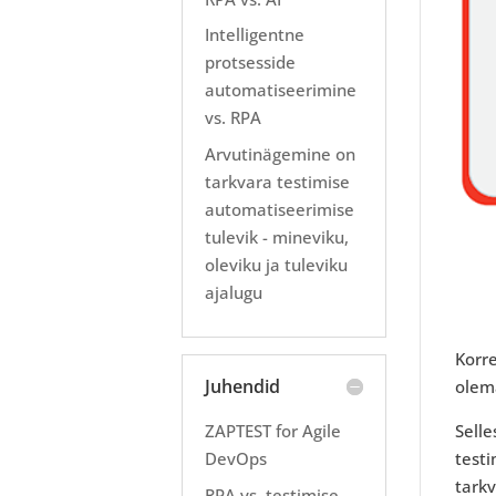
Intelligentne
protsesside
automatiseerimine
vs. RPA
Arvutinägemine on
tarkvara testimise
automatiseerimise
tulevik - mineviku,
oleviku ja tuleviku
ajalugu
Korre
Juhendid
olem
Selle
ZAPTEST for Agile
testi
DevOps
tark
RPA vs. testimise