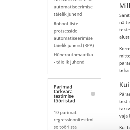
Mil
automatiseerimise
täielik juhend
Sanit
näite
Robootiliste
test
protsesside
alust
automatiseerimise
täielik juhend (RPA)
Korre
Hüperautomaatika
mitt
- täielik juhend
para
teha
Kui
Parimad
tarkvara
Pära
testimise
tööriistad
testi
tarkv
10 parimat
vaja 
regressioonitestimi
se tööriista
Kui t