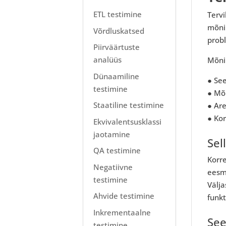
ETL testimine
Tervi
mõnin
Võrdluskatsed
prob
Piirväärtuste
analüüs
Mõni
Dünaamiline
● See
testimine
● Mõi
Staatiline testimine
● Are
● Kor
Ekvivalentsusklassi
jaotamine
Sel
QA testimine
Korre
Negatiivne
eesmä
testimine
Välja
Ahvide testimine
funkt
Inkrementaalne
See
testimine