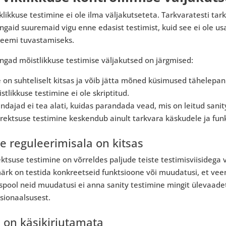
klikkuse testimine ei ole ilma väljakutseteta. Tarkvaratesti tar
gaid suuremaid vigu enne edasist testimist, kuid see ei ole us
leemi tuvastamiseks.
ngad mõistlikkuse testimise väljakutsed on järgmised:
 on suhteliselt kitsas ja võib jätta mõned küsimused tähelepan
stlikkuse testimine ei ole skriptitud.
ndajad ei tea alati, kuidas parandada vead, mis on leitud sanit
rektsuse testimine keskendub ainult tarkvara käskudele ja fun
le reguleerimisala on kitsas
ktsuse testimine on võrreldes paljude teiste testimisviisidega 
rk on testida konkreetseid funktsioone või muudatusi, et veen
spool neid muudatusi ei anna sanity testimine mingit ülevaade
sionaalsusest.
 on käsikirjutamata