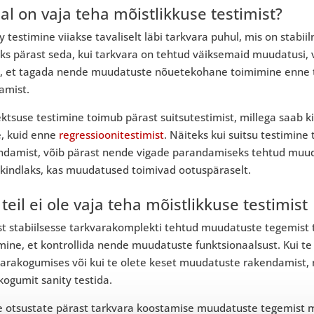
lal on vaja teha mõistlikkuse testimist?
y testimine viiakse tavaliselt läbi tarkvara puhul, mis on stabii
ks pärast seda, kui tarkvara on tehtud väiksemaid muudatusi, v
e, et tagada nende muudatuste nõuetekohane toimimine enne tä
amist.
ktsuse testimine toimub pärast suitsutestimist, millega saab ki
e, kuid enne
regressioonitestimist
. Näiteks kui suitsu testimine 
ndamist, võib pärast nende vigade parandamiseks tehtud muuda
 kindlaks, kas muudatused toimivad ootuspäraselt.
 teil ei ole vaja teha mõistlikkuse testimist
st stabiilsesse tarkvarakomplekti tehtud muudatuste tegemist
mine, et kontrollida nende muudatuste funktsionaalsust. Kui te
arakogumises või kui te olete keset muudatuste rakendamist, mis
kogumit sanity testida.
e otsustate pärast tarkvara koostamise muudatuste tegemist mi