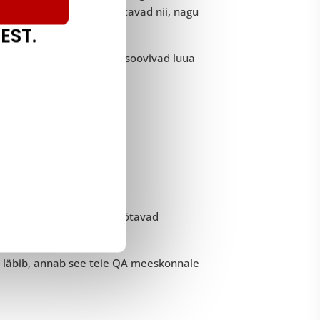
se põhifunktsioonid töötavad nii, nagu
EST.
us- ja testimismeeskonnad soovivad luua
 põhifunktsionaalsused töötavad
sti läbib, annab see teie QA meeskonnale