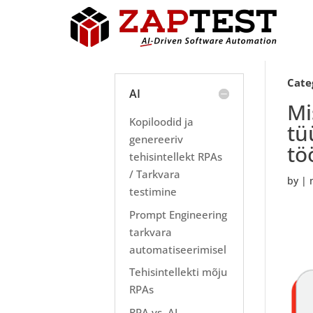
Cate
AI
Mi
Kopiloodid ja
tü
genereeriv
tö
tehisintellekt RPAs
/ Tarkvara
by
|
testimine
Prompt Engineering
tarkvara
automatiseerimisel
Tehisintellekti mõju
RPAs
RPA vs. AI