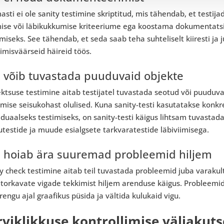
sti ei ole sanity testimine skriptitud, mis tähendab, et testijad
mise või läbikukkumise kriteeriume ega koostama dokumentatsio
miseks. See tähendab, et seda saab teha suhteliselt kiiresti ja j
misväärseid häireid töös.
 võib tuvastada puuduvaid objekte
ktsuse testimine aitab testijatel tuvastada seotud või puuduvai
mise seisukohast olulised. Kuna sanity-testi kasutatakse konk
iduaalseks testimiseks, on sanity-testi käigus lihtsam tuvastad
utestide ja muude esialgsete tarkvaratestide läbiviimisega.
 hoiab ära suuremad probleemid hiljem
y check testimine aitab teil tuvastada probleemid juba varakult
atorkavate vigade tekkimist hiljem arenduse käigus. Probleemi
arengu ajal graafikus püsida ja vältida kulukaid vigu.
rviklikkuse kontrollimise väljakut