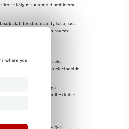
e testimise käigus suuremaid probleeme,
asub alati teostada sanity-testi, sest
enne kui raisata raha ja ressursse
ums where you
lse tarkvarakomplekti edasiseks
näiteks üksikute muudetud funktsioonide
det tarkvara koostamise väga
jad läbi edasise regressioonitestimise.
ööks tagasi.
ab QA meeskonnal raisata aega