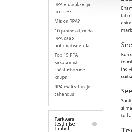
RPA elutsükkel ja
Enama
protsess
läbi
Mis on RPA?
esita
märki
10 protsessi, mida
RPA saab
See
automatiseerida
Korre
Top 15 RPA
toimi
kasutamist
indiv
tööstusharude
suits
kaupa
RPA määratlus ja
See
tähendus
Sanit
silm
teil 
Tarkvara
testimise
Te
tüübid