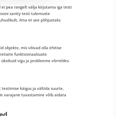
 ei pea rangelt välja kirjutama iga testi
oni sanity testi tulemuste
uhuslikult, ilma et see põhjustaks
d objekte, mis võivad olla ehitise
reetsete funktsionaalsuste
a üksikuid vigu ja probleeme võrreldes
 testimise käigus ja vältida suurte,
de varajane tuvastamine võib aidata
sed