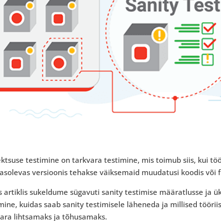
ktsuse testimine on tarkvara testimine, mis toimub siis, kui töö
asolevas versioonis tehakse väiksemaid muudatusi koodis või f
s artiklis sukeldume sügavuti sanity testimise määratlusse ja ü
mine, kuidas saab sanity testimisele läheneda ja millised tööri
vara lihtsamaks ja tõhusamaks.