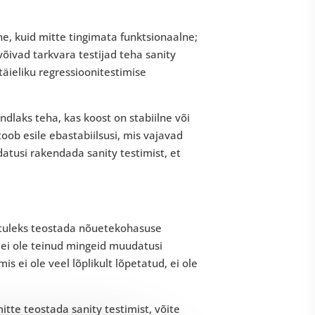
lne, kuid mitte tingimata funktsionaalne;
õivad tarkvara testijad teha sanity
ieliku regressioonitestimise
ndlaks teha, kas koost on stabiilne või
toob esile ebastabiilsusi, mis vajavad
tusi rakendada sanity testimist, et
 tuleks teostada nõuetekohasuse
 ei ole teinud mingeid muudatusi
 ei ole veel lõplikult lõpetatud, ei ole
tte teostada sanity testimist, võite