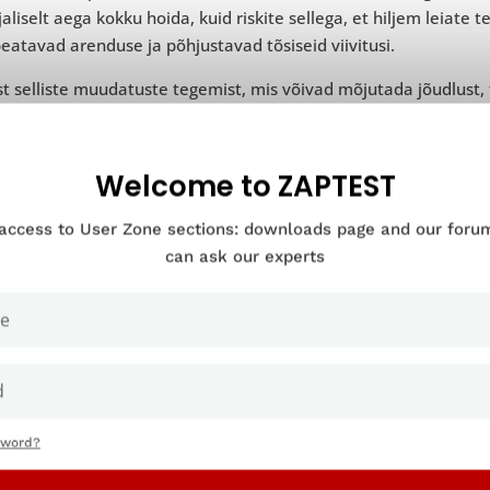
jaliselt aega kokku hoida, kuid riskite sellega, et hiljem leiat
eatavad arenduse ja põhjustavad tõsiseid viivitusi.
t selliste muudatuste tegemist, mis võivad mõjutada jõudlust, t
lju parem tuvastada võimalikud vead või probleemid varakult, 
alikumale
kvaliteedikontrollile
.
Welcome to ZAPTEST
 on kaasatud mõistlikkuse kontrollimisse
 access to User Zone sections: downloads page and our for
jad viivad tavatesti läbi pärast seda, kui nad on saanud stabii
can ask our experts
miseks. QA testijad viivad läbi ehitamise üksikute aspektide, 
onkreetsete parandatud vigade sanity testimise.
oel pakub sanity testimine suhteliselt üksikasjalikku tagasisi
iifiliste valdkondade kohta. Kui testid lähevad läbi, viivad testi
need ebaõnnestuvad, saadetakse build arendajatele edasiseks t
rvislikkuse testimise eelised
sword?
ktsuse testimine säästab palju aega ja vaeva, sest see takist