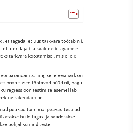
d, et tagada, et uus tarkvara töötab nii,
, et arendajad ja kvaliteedi tagamise
eks tarkvara koostamisel, mis ei ole
 või parandamist ning selle eesmärk on
ktsionaalsused töötavad nüüd nii, nagu
liku regressioonitestimise asemel läbi
orrektne rakendamine.
 nad peaksid toimima, peavad testijad
 lükatakse build tagasi ja saadetakse
kse põhjalikumaid teste.