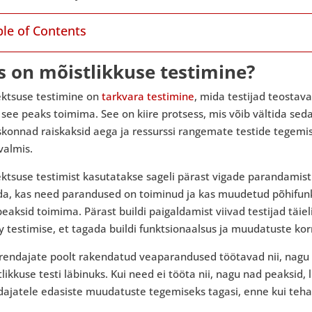
ble of Contents
s on mõistlikkuse testimine?
ektsuse testimine on
tarkvara testimine
, mida testijad teostava
see peaks toimima. See on kiire protsess, mis võib vältida seda
onnad raiskaksid aega ja ressurssi rangemate testide tegemis
valmis.
ktsuse testimist kasutatakse sageli pärast vigade parandamist
ida, kas need parandused on toiminud ja kas muudetud põhifun
eaksid toimima. Pärast buildi paigaldamist viivad testijad täie
y testimise, et tagada buildi funktsionaalsus ja muudatuste k
arendajate poolt rakendatud veaparandused töötavad nii, nagu
likkuse testi läbinuks. Kui need ei tööta nii, nagu nad peaksid,
dajatele edasiste muudatuste tegemiseks tagasi, enne kui teha