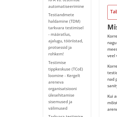
automatiseerimine
Ta
Testiandmete
haldamine (TDM)
Mi
tarkvara testimisel
- määratlus,
Korr
ajalugu, tööriistad,
nagu 
protsessid ja
meesk
rohkem!
veel 
Testimise
Korre
tippkeskuse (TCoE)
test
loomine - Kergelt
nad p
areneva
sanit
organisatsiooni
ülesehitamise
Kui 
sisemused ja
mõist
välimused
aren
Tarkvara testimise