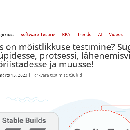
gories:
Software Testing
RPA
Trends
AI
Videos
s on mõistlikkuse testimine? S
üpidesse, protsessi, lähenemisvi
öriistadesse ja muusse!
märts 15, 2023
|
Tarkvara testimise tüübid