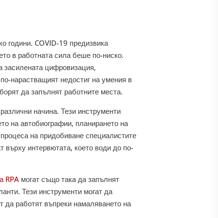
ко години. COVID-19 предизвика
ето в работната сила беше по-ниско.
на засилената цифровизация,
 по-нарастващият недостиг на умения в
 борят да запълнят работните места.
 различни начина. Тези инструменти
ето на автобиографии, планирането на
а процеса на придобиване специалистите
т върху интервютата, което води до по-
на RPA
могат също така да запълнят
ланти. Тези инструменти могат да
ат да работят въпреки намаляването на