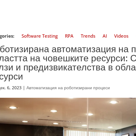
gories:
Software Testing
RPA
Trends
AI
Videos
ботизирана автоматизация на п
ластта на човешките ресурси: 
лзи и предизвикателства в обл
сурси
ек. 6, 2023
|
Автоматизация на роботизирани процеси