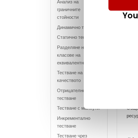
Анализ на
граничните
You
стойности
Динамично тестване
Статично тестване
Разделяне на
класове на
еквивалентност
Тестване на
качеството
Отрицателно
тестване
Тестване с маймуни
Съще
ресур
Инкрементално
тестване
Тестване чрез