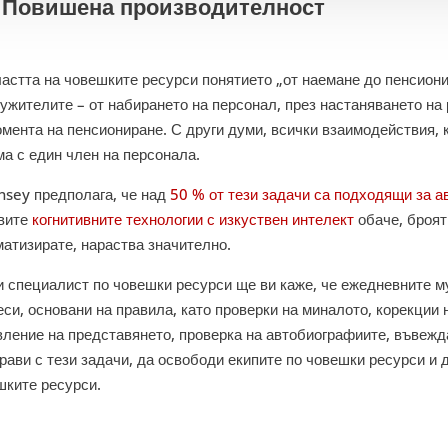
. Повишена производителност
ластта на човешките ресурси понятието „от наемане до пенсион
лужителите – от набирането на персонал, през настаняването на
омента на пенсиониране. С други думи, всички взаимодействия,
ма с един член на персонала.
nsey предполага, че над
50 % от тези задачи са подходящи за а
вите
когнитивните технологии с изкуствен интелект
обаче, броят
матизирате, нараства значително.
и специалист по човешки ресурси ще ви каже, че ежедневните м
си, основани на правила, като проверки на миналото, корекции 
вление на представянето, проверка на автобиографиите, въвежд
рави с тези задачи, да освободи екипите по човешки ресурси и 
шките ресурси.