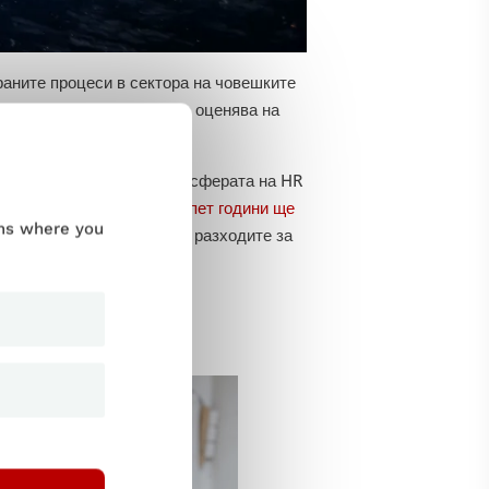
раните процеси в сектора на човешките
 на човешките ресурси се оценява на
теж е 9,2 %.
а като огромен двигател в сферата на HR
азходи през следващите пет години ще
ums where you
ва, че горната граница на разходите за
зко бъдеще.
 в HR