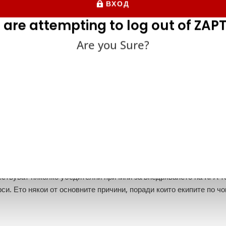
ВХОД
 are attempting to log out of ZAPT
Are you Sure?
ствуват няколко убедителни причини за внедряването на RPA те
си. Ето някои от основните причини, поради които екипите по ч