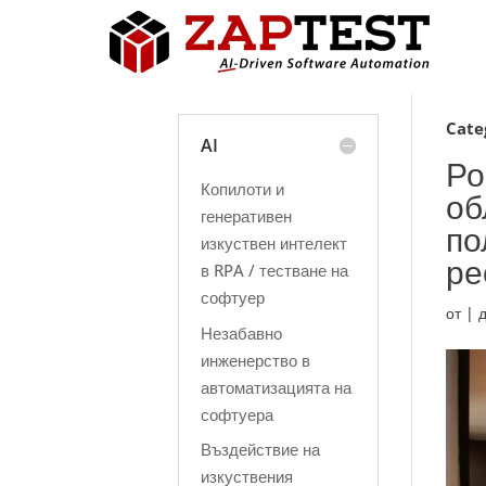
Cate
AI
Ро
Копилоти и
об
генеративен
по
изкуствен интелект
ре
в RPA / тестване на
софтуер
от
|
д
Незабавно
инженерство в
автоматизацията на
софтуера
Въздействие на
изкуствения