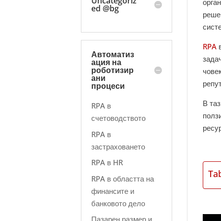
Uncategoriz
орга
ed @bg
реше
сист
RPA
в
Автоматиз
зада
ация на
роботизир
човек
ани
репу
процеси
В таз
RPA в
полз
счетоводството
ресу
RPA в
застраховането
RPA в HR
Ta
RPA в областта на
финансите и
банковото дело
Пазарен размер и