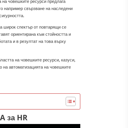
а на човешките ресурси предлага
ато например свързване на наследени
сигурността.
на широк спектър от повтарящи се
тавят ориентирана към стойността и
отата и в резултат на това върху
ластта на човешките ресурси, казуси,
о на автоматизацията на човешките
PA за HR