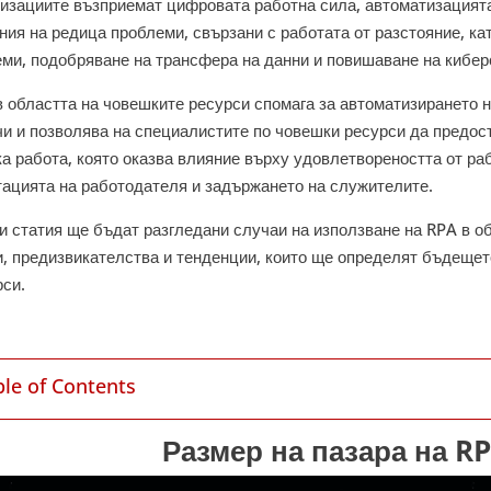
низациите възприемат цифровата работна сила, автоматизацият
ния на редица проблеми, свързани с работата от разстояние, к
еми, подобряване на трансфера на данни и повишаване на кибер
 областта на човешките ресурси спомага за автоматизирането 
чи и позволява на специалистите по човешки ресурси да предос
а работа, която оказва влияние върху удовлетвореността от раб
тацията на работодателя и задържането на служителите.
и статия ще бъдат разгледани случаи на използване на RPA в об
и, предизвикателства и тенденции, които ще определят бъдещет
рси.
ble of Contents
Размер на пазара на R