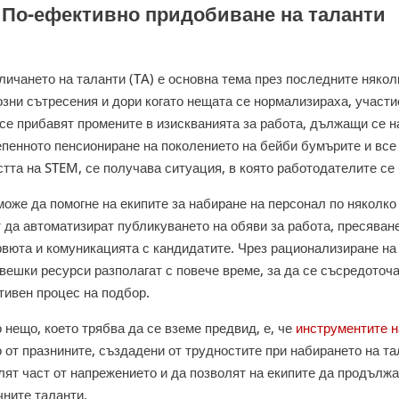
 По-ефективно придобиване на таланти
личането на таланти (TA) е основна тема през последните някол
озни сътресения и дори когато нещата се нормализираха, участи
 се прибавят промените в изискванията за работа, дължащи се 
епенното пенсиониране на поколението на бейби бумърите и все
стта на STEM, се получава ситуация, в която работодателите се
може да помогне на екипите за набиране на персонал по няколко
т да автоматизират публикуването на обяви за работа, пресяван
рвюта и комуникацията с кандидатите. Чрез рационализиране н
вешки ресурси разполагат с повече време, за да се съсредоточа
тивен процес на подбор.
 нещо, което трябва да се вземе предвид, е, че
инструментите 
 от празнините, създадени от трудностите при набирането на та
лят част от напрежението и да позволят на екипите да продълж
чните таланти.