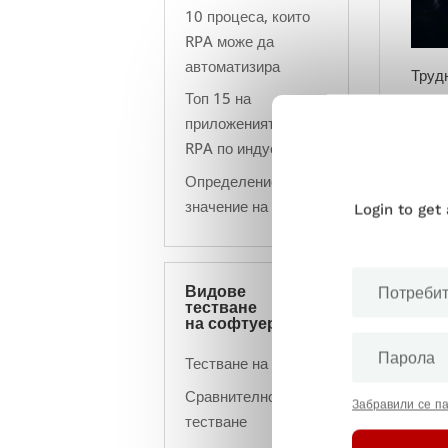
10 процеса, които
RPA може да
автоматизира
Труд
Топ 15 на
ресу
приложенията на
окол
RPA по индустрии
Внед
Определение и
техн
значение на RPA
Login to get
бъда
RPA 
Видове
тестване
на софтуер
Тестване на ETL
Сравнително
Забравили се п
тестване