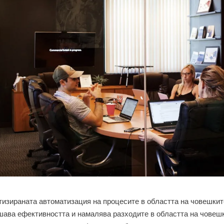
тизираната автоматизация на процесите в областта на човешкит
шава ефективността и намалява разходите в областта на човешк