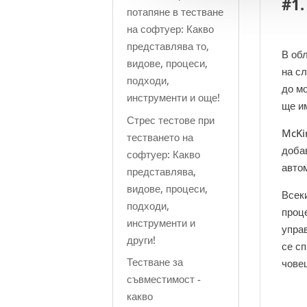
#1
потапяне в тестване
на софтуер: Какво
представлява то,
В об
видове, процеси,
на с
подходи,
до м
инструменти и още!
ще и
Стрес тестове при
McKi
тестването на
доба
софтуер: Какво
авто
представлява,
видове, процеси,
Всек
подходи,
проце
инструменти и
упра
други!
се сп
Тестване за
чове
съвместимост -
какво