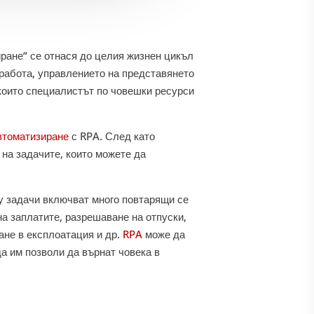
иране“ се отнася до целия жизнен цикъл
 работа, управлението на представянето
 които специалистът по човешки ресурси
втоматизиране
с RPA. След като
 на задачите, които можете да
у задачи включват много повтарящи се
на заплатите, разрешаване на отпуски,
ане в експлоатация и др.
RPA
може да
да им позволи да върнат човека в