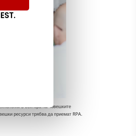
EST.
хнологии в сектора на човешките
овешки ресурси трябва да приемат RPA.