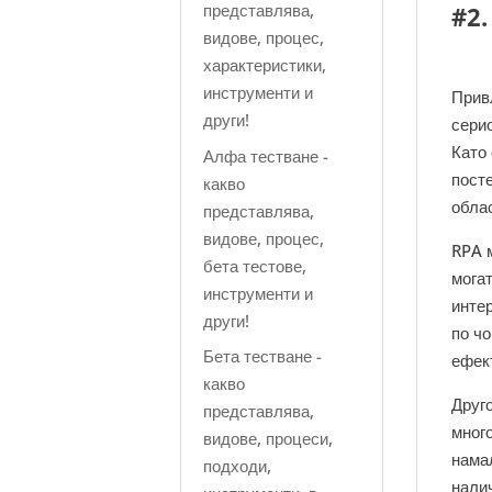
представлява,
#2.
видове, процес,
характеристики,
инструменти и
Прив
други!
сери
Като
Алфа тестване -
пост
какво
обла
представлява,
видове, процес,
RPA 
бета тестове,
мога
инструменти и
инте
други!
по чо
Бета тестване -
ефек
какво
Друго
представлява,
много
видове, процеси,
нама
подходи,
нали