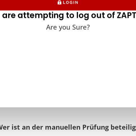
bt einige Fälle, in denen manuelle Tests viel mehr Zeit und Mü
LOGIN
n, z. B. bei Datenbanktests.
 are attempting to log out of ZAPT
nbanken verarbeiten riesige Datenmengen, deren manuelle Ei
Are you Sure?
ufwändig und ineffizient wäre.
esen Fällen ist der Einsatz automatisierter Systeme ideal, da s
rbeiten können.
lle Tests sind auch weniger nützlich in Bereichen wie
Lasttest
u sehen, wie seine Software mit einer großen Anzahl von Benu
 ist häufig der Fall bei Online-Anwendungen und Programmen mi
tung erfordern. Die Durchführung manueller Tests würde erford
ine Anwendung zugreifen, was zu erheblichen Arbeitskosten für
m automatisierten Software-Testsystem zu wesentlich geringe
Wer ist an der manuellen Prüfung beteilig