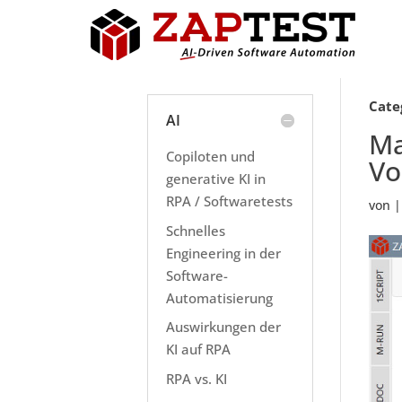
Cate
AI
Ma
Copiloten und
Vo
generative KI in
RPA / Softwaretests
von
Schnelles
Engineering in der
Software-
Automatisierung
Auswirkungen der
KI auf RPA
RPA vs. KI