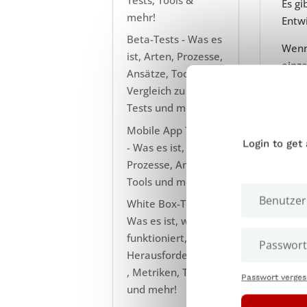
Es gi
mehr!
Entw
Beta-Tests - Was es
Wenn 
ist, Arten, Prozesse,
einze
Ansätze, Tools, im
für r
Vergleich zu Alpha-
Tests und mehr!
Manu
Benu
Mobile App Testing
real
Login to get
- Was es ist, Arten,
Prozesse, Ansätze,
Da e
Tools und mehr!
rein 
White Box-Tests:
Produ
Was es ist, wie es
funktioniert,
Herausforderungen
2. 
, Metriken, Tools
Passwort verge
und mehr!