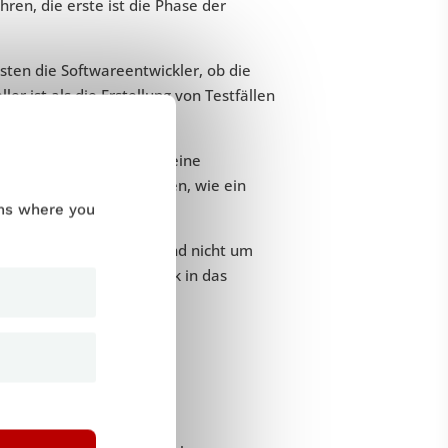
ren, die erste ist die Phase der
esten die Softwareentwickler, ob die
er ist als die Erstellung von Testfällen
lich, wenn ein Programm eine
he
geht es darum, zu sehen, wie ein
se des Systems reagiert.
ums where you
her Meinungen handelt und nicht um
m einen besseren Einblick in das
hren müssen