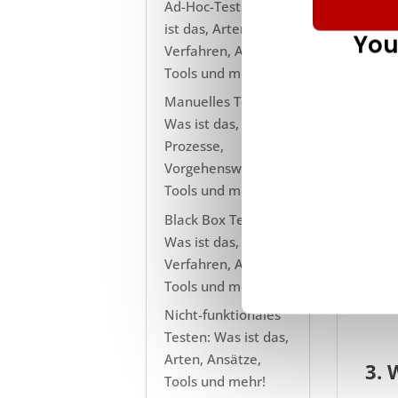
Es gi
Ad-Hoc-Tests - Was
würde
ist das, Arten,
You
Verfahren, Ansätze,
Date
Tools und mehr!
zeita
Manuelles Testen -
In di
Was ist das, Arten,
vera
Prozesse,
Vorgehensweisen,
Manue
Tools und mehr!
um z
Black Box Testing -
Dies
Was ist das, Arten,
Bewer
Verfahren, Ansätze,
auf e
Tools und mehr!
eine
Nicht-funktionales
Testen: Was ist das,
Arten, Ansätze,
3. 
Tools und mehr!