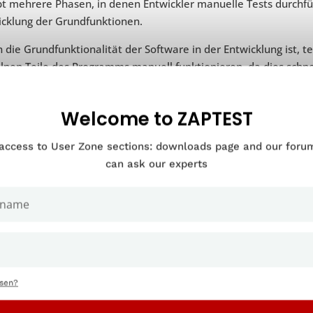
bt mehrere Phasen, in denen Entwickler manuelle Tests durchfüh
icklung der Grundfunktionen.
die Grundfunktionalität der Software in der Entwicklung ist, t
lnen Teile des Programms manuell funktionieren, da dies schnell
elativ einfache Teile des Codes.
elle Tests sind auch in den letzten Phasen der Entwicklung üb
Welcome to ZAPTEST
tzeroberfläche erstellt hat. Beim
Testen der Benutzeroberfläc
er Benutzer auf die Gestaltung der Menüs und die Funktionswei
 access to User Zone sections: downloads page and our for
can ask our experts
s sich hierbei um eine Menge qualitativer Daten und persönlic
quantitative Metriken, sind manuelle Tests die ideale Option, u
kt zu erhalten.
Wenn Sie keine manuellen Tests durchfü
ssen?