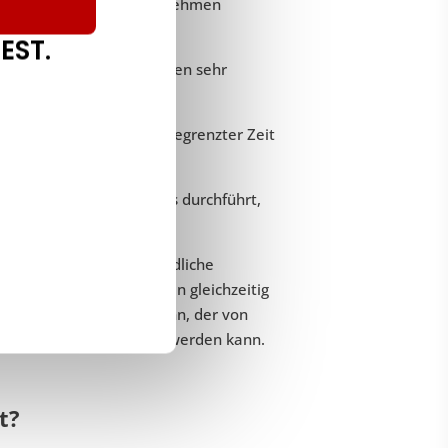
he als nötig in Anspruch nehmen
EST.
ngabe für ein Unternehmen sehr
ie große Datenpakete in begrenzter Zeit
s
, wo ein Entwickler Tests durchführt,
tzern umgeht.
t Servern, die eine gründliche
ern, dass viele Personen gleichzeitig
 einen Dienst führen kann, der von
ren Kosten durchgeführt werden kann.
t?