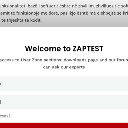
unksionaliteti bazë i softuerit është në zhvillim, zhvilluesit e so
amit të funksionojë me dorë, pasi kjo është më e shpejtë se krij
 të thjeshta të kodit.
mi manual është gjithashtu i përhapur në fazat e fundit të zhvill
mi i UI
përfshin shikimin se si një përdorues i jetës reale i përgj
të dhe si funksionon sistemi.
Welcome to ZAPTEST
nëse kjo përfshin shumë të dhëna cilësore dhe opinione person
 access to User Zone sections: downloads page and our for
re, testimi manual është opsioni ideal për të marrë një shkall
can ask our experts
ktin.
Kur nuk keni nevojë të bëni testime man
sa raste në të cilat përdorimi i testimit manual do të kërkon
sword?
është e nevojshme, e para prej tyre është në testimin e bazës 