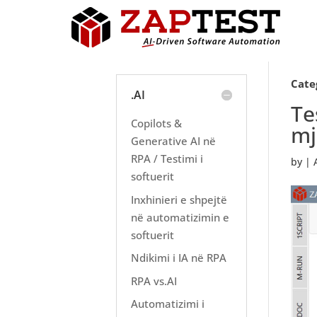
Cate
.AI
Te
Copilots &
mj
Generative AI në
RPA / Testimi i
by
|
softuerit
Inxhinieri e shpejtë
në automatizimin e
softuerit
Ndikimi i IA në RPA
RPA vs.AI
Automatizimi i