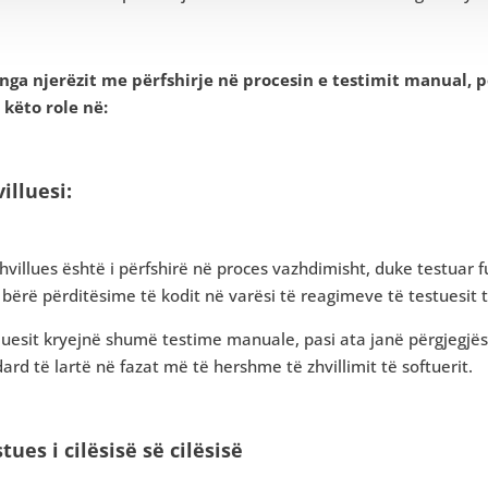
nga njerëzit me përfshirje në procesin e testimit manual, përv
 këto role në:
villuesi:
hvillues është i përfshirë në proces vazhdimisht, duke testuar f
bërë përditësime të kodit në varësi të reagimeve të testuesit të 
luesit kryejnë shumë testime manuale, pasi ata janë përgjegjë
ard të lartë në fazat më të hershme të zhvillimit të softuerit.
stues i cilësisë së cilësisë