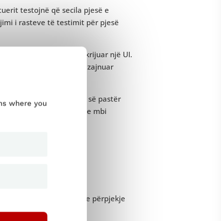
ftuerit testojnë që secila pjesë e
imi i rasteve të testimit për pjesë
imit kur një program ka krijuar një UI.
igjet mënyrës se si janë dizajnuar
ale në vend të metrikës së pastër
ums where you
ë më të madhe të njohurive mbi
uale
te shumë më tepër kohë dhe përpjekje
së të dhënave.