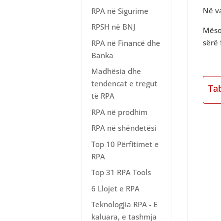
Në va
RPA në Sigurime
RPSH në BNJ
Mëso
sërë 
RPA në Financë dhe
Banka
Madhësia dhe
tendencat e tregut
Ta
të RPA
RPA në prodhim
RPA në shëndetësi
Top 10 Përfitimet e
RPA
Top 31 RPA Tools
6 Llojet e RPA
Teknologjia RPA - E
kaluara, e tashmja