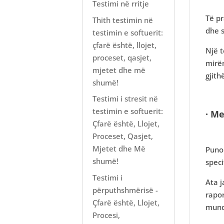
Testimi në rritje
Të p
Thith testimin në
dhe s
testimin e softuerit:
çfarë është, llojet,
Një t
proceset, qasjet,
mirëm
mjetet dhe më
gjith
shumë!
Testimi i stresit në
testimin e softuerit:
· M
Çfarë është, Llojet,
Proceset, Qasjet,
Mjetet dhe Më
Puno
shumë!
speci
Testimi i
Ata j
përputhshmërisë -
rapor
Çfarë është, Llojet,
mund
Procesi,