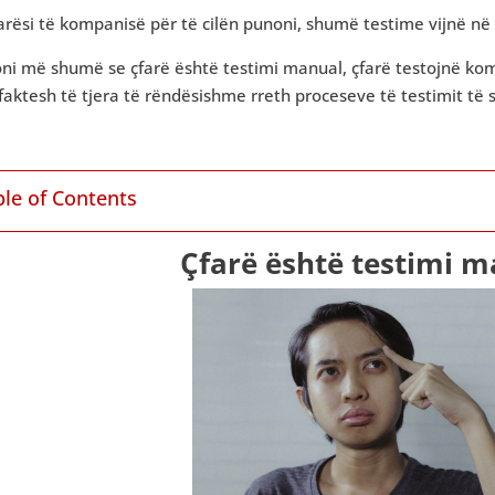
rësi të kompanisë për të cilën punoni, shumë testime vijnë në
ni më shumë se çfarë është testimi manual, çfarë testojnë ko
faktesh të tjera të rëndësishme rreth proceseve të testimit të s
ble of Contents
Çfarë është testimi m