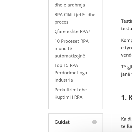
dhe e ardhmja
RPA Cikli i jetës dhe
Testi
procesi
test
Çfarë është RPA?
Komp
10 Proceset RPA
e tyr
mund të
vendo
automatizojnë
Top 15 RPA
Të gj
Përdorimet nga
janë
industria
Përkufizimi dhe
1. 
Kuptimi i RPA
Ka di
Guidat
të fu