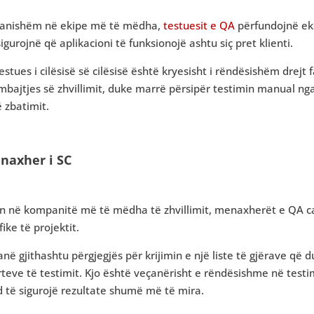
ranishëm në ekipe më të mëdha,
testuesit e QA
përfundojnë eks
igurojnë që aplikacioni të funksionojë ashtu siç pret klienti.
estues i cilësisë së cilësisë është kryesisht i rëndësishëm drejt 
bajtjes së zhvillimit, duke marrë përsipër testimin manual nga 
ë zbatimit.
enaxher i SC
n në kompanitë më të mëdha të zhvillimit, menaxherët e QA ca
fike të projektit.
anë gjithashtu përgjegjës për krijimin e një liste të gjërave që
teve të testimit. Kjo është veçanërisht e rëndësishme në testi
 të sigurojë rezultate shumë më të mira.