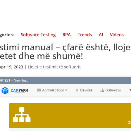
gories:
Software Testing
RPA
Trends
AI
Videos
stimi manual – çfarë është, lloje
etet dhe më shumë!
Apr 19, 2023
|
Llojet e testimit të softuerit