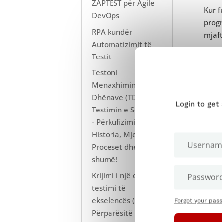
ZAPTEST për Agile
Kur f
DevOps
progr
RPA kundër
mjaft
Automatizimit të
Testi
Testit
Testi
Testoni
menu
Menaxhimin e të
Dhënave (TDM) në
Meqe
Login to get
Testimin e Softuerit
sasio
- Përkufizimi,
produ
Historia, Mjetet,
Proceset dhe më
shumë!
2. 
Krijimi i një qendre
testimi të
Ka di
ekselencës (TCoE) -
Forgot your pas
sesa 
Përparësitë e