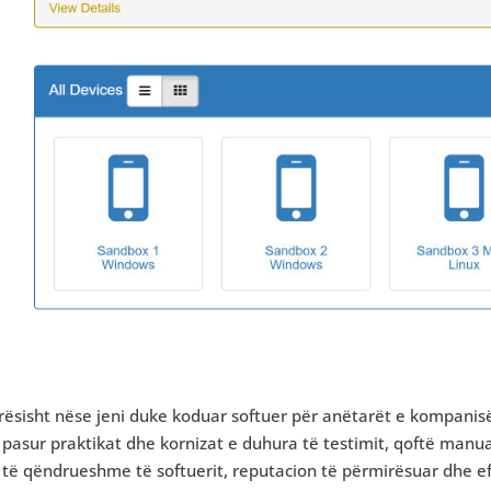
ësisht nëse jeni duke koduar softuer për anëtarët e kompanisë 
pasur praktikat dhe kornizat e duhura të testimit, qoftë manua
i të qëndrueshme të softuerit, reputacion të përmirësuar dhe ef