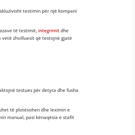
kluzivisht testimin për një kompani
fazave të testimit,
integrimit
dhe
vetë zhvilluesit që testojnë gjatë
ktojnë testues për detyra dhe fusha
 duhet të plotësohen dhe leximin e
min manual, pasi kënaqësia e stafit