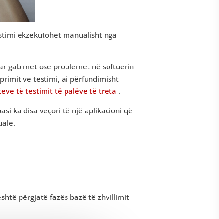
 testimi ekzekutohet manualisht nga
uar gabimet ose problemet në softuerin
primitive testimi, ai përfundimisht
eve të testimit të palëve të treta
.
asi ka disa veçori të një aplikacioni që
uale.
është përgjatë fazës bazë të zhvillimit