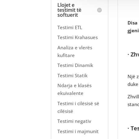
Llojet e
testimit të
softuerit
Disa 
Testimi ETL
gjeni
Testimi Krahasues
Analiza e vlerës
· Zh
kufitare
Testimi Dinamik
Testimi Statik
Një z
duke 
Ndarja e klasës
ekuivalente
Zhvil
Testimi i cilësisë së
stand
cilësisë
Testimi negativ
· Te
Testimi i majmunit