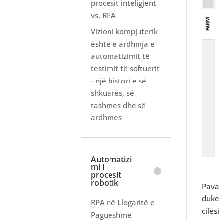
procesit inteligjent
vs. RPA
Vizioni kompjuterik
është e ardhmja e
automatizimit të
testimit të softuerit
- një histori e së
shkuarës, së
tashmes dhe së
ardhmes
Automatizi
mi i
procesit
robotik
Pavar
duke 
RPA në Llogaritë e
cilës
Pagueshme