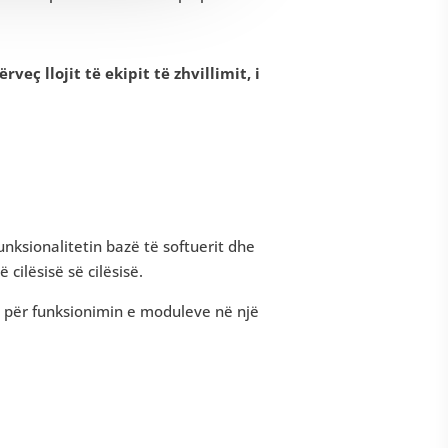
eç llojit të ekipit të zhvillimit, i
unksionalitetin bazë të softuerit dhe
cilësisë së cilësisë.
s për funksionimin e moduleve në një