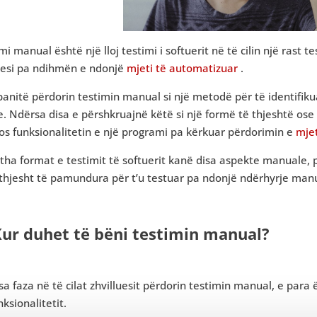
mi manual është një lloj testimi i softuerit në të cilin një rast
uesi pa ndihmën e ndonjë
mjeti të automatizuar
.
anitë përdorin testimin manual si një metodë për të identifik
e. Ndërsa disa e përshkruajnë këtë si një formë të thjeshtë ose 
s funksionalitetin e një programi pa kërkuar përdorimin e
mjet
itha format e testimit të softuerit kanë disa aspekte manuale, p
 thjesht të pamundura për t’u testuar pa ndonjë ndërhyrje man
Kur duhet të bëni testimin manual?
sa faza në të cilat zhvilluesit përdorin testimin manual, e para 
nksionalitetit.