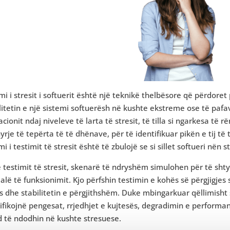
mi i stresit i softuerit është një teknikë thelbësore që përdor
litetin e një sistemi softuerësh në kushte ekstreme ose të paf
acionit ndaj niveleve të larta të stresit, të tilla si ngarkesa të
yrje të tepërta të të dhënave, për të identifikuar pikën e tij 
mi i testimit të stresit është të zbulojë se si sillet softueri nën 
 testimit të stresit, skenarë të ndryshëm simulohen për të shtyrë
lë të funksionimit. Kjo përfshin testimin e kohës së përgjigjes 
s dhe stabilitetin e përgjithshëm. Duke mbingarkuar qëllimisht
tifikojnë pengesat, rrjedhjet e kujtesës, degradimin e perfor
 të ndodhin në kushte stresuese.