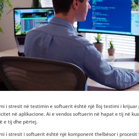
mi i stresit në testimin e softuerit është një lloj testimi i krij
icitet në aplikacione. Ai e vendos softuerin në hapat e tij në k
të e tij dhe përtej.
mi i stresit i softuerit është një komponent thelbësor i procesit 