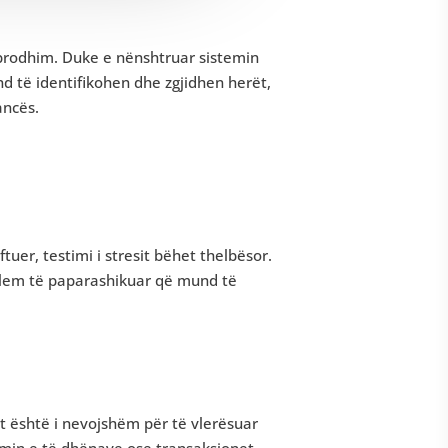
ë prodhim. Duke e nënshtruar sistemin
të identifikohen dhe zgjidhen herët,
ancës.
er, testimi i stresit bëhet thelbësor.
blem të paparashikuar që mund të
sit është i nevojshëm për të vlerësuar
llimin e të dhënave ose transaksionet.