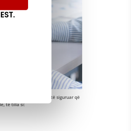
EST.
zhvillimit të softuerit për të siguruar që
 të tilla si: