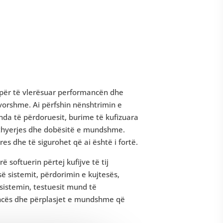
et për të vlerësuar performancën dhe
avorshme. Ai përfshin nënshtrimin e
 rënda të përdoruesit, burime të kufizuara
të thyerjes dhe dobësitë e mundshme.
stres dhe të sigurohet që ai është i fortë.
 softuerin përtej kufijve të tij
së sistemit, përdorimin e kujtesës,
 sistemin, testuesit mund të
mancës dhe përplasjet e mundshme që