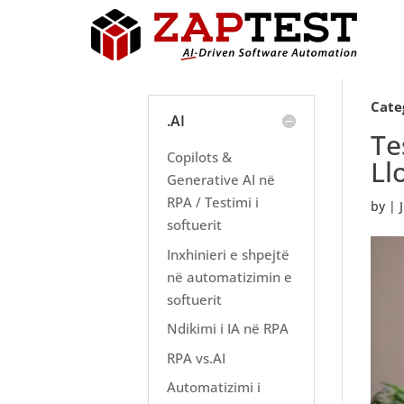
Cate
.AI
Te
Copilots &
Ll
Generative AI në
RPA / Testimi i
by
|
softuerit
Inxhinieri e shpejtë
në automatizimin e
softuerit
Ndikimi i IA në RPA
RPA vs.AI
Automatizimi i