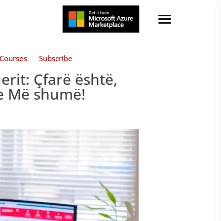
Courses
Subscribe
uerit: Çfarë është,
dhe Më shumë!