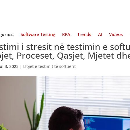
gories:
Software Testing
RPA
Trends
AI
Videos
stimi i stresit në testimin e soft
ojet, Proceset, Qasjet, Mjetet 
Jul 3, 2023
|
Llojet e testimit të softuerit