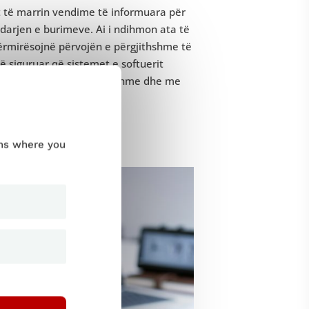
rit të marrin vendime të informuara për
darjen e burimeve. Ai i ndihmon ata të
 përmirësojnë përvojën e përgjithshme të
 të siguruar që sistemet e softuerit
ruar aplikacione të besueshme dhe me
ums where you
it?