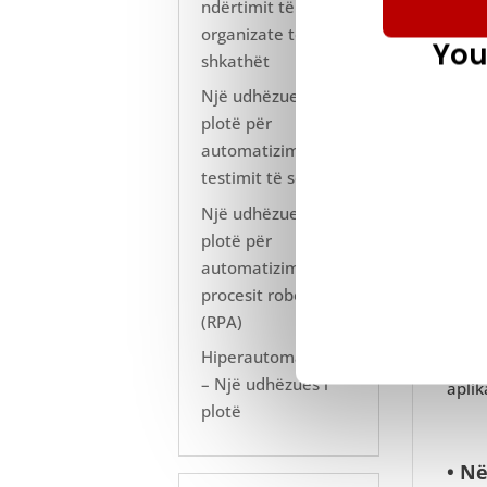
ndërtimit të një
organizate të
You
shkathët
Një udhëzues i
plotë për
automatizimin e
testimit të softuerit
Një udhëzues i
plotë për
automatizimin e
procesit robotik
(RPA)
Hiperautomatizimi
Testi
– Një udhëzues i
aplik
plotë
• N