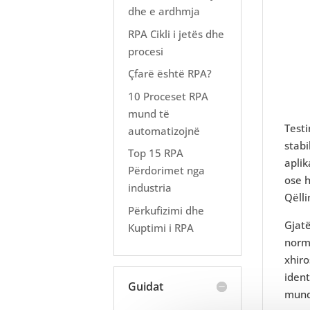
dhe e ardhmja
RPA Cikli i jetës dhe
procesi
Çfarë është RPA?
10 Proceset RPA
mund të
Testi
automatizojnë
stabi
Top 15 RPA
aplik
Përdorimet nga
ose h
industria
Qëlli
Përkufizimi dhe
Gjatë
Kuptimi i RPA
norma
xhiro
iden
Guidat
mund