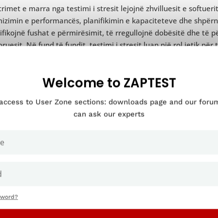
rimet e marra nga testimi i stresit lejojnë zhvilluesit e softue
izimin e performancës, planifikimin e kapaciteteve dhe shpërn
ifikojnë fushat e përmirësimit, të rregullojnë dobësitë dhe të
ruesit. Në fund të fundit, testimi i stresit luan një rol jetik për
 të përballojnë kërkesat e përdorimit të botës reale, duke of
rmancë të lartë për përdoruesit fundorë.
Welcome to ZAPTEST
 access to User Zone sections: downloads page and our for
Kur dhe pse duhet të bëni testimin e stres
can ask our experts
sword?