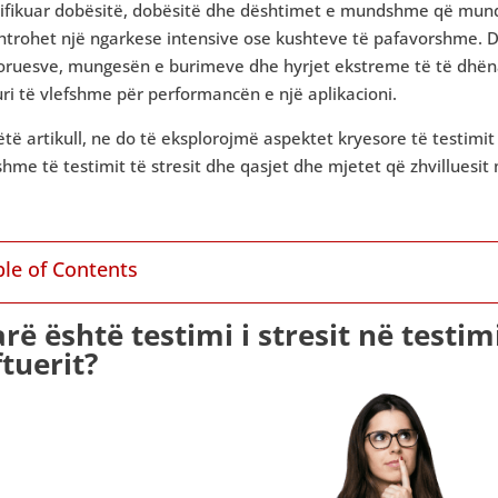
tifikuar dobësitë, dobësitë dhe dështimet e mundshme që mund 
trohet një ngarkese intensive ose kushteve të pafavorshme. Du
oruesve, mungesën e burimeve dhe hyrjet ekstreme të të dhënav
ri të vlefshme për performancën e një aplikacioni.
të artikull, ne do të eksplorojmë aspektet kryesore të testimit të
hme të testimit të stresit dhe qasjet dhe mjetet që zhvilluesit
ble of Contents
arë është testimi i stresit në testi
ftuerit?