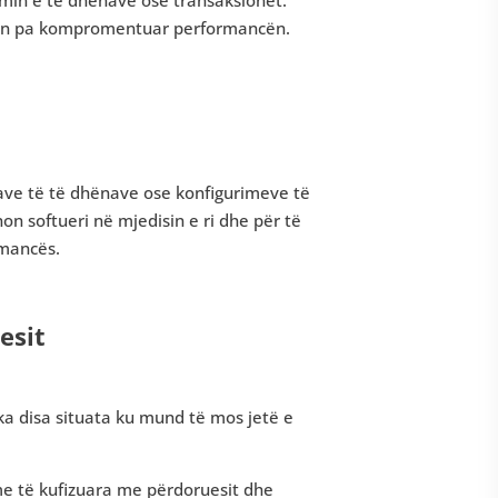
tjen pa kompromentuar performancën.
azave të të dhënave ose konfigurimeve të
onon softueri në mjedisin e ri dhe për të
rmancës.
esit
r ka disa situata ku mund të mos jetë e
me të kufizuara me përdoruesit dhe