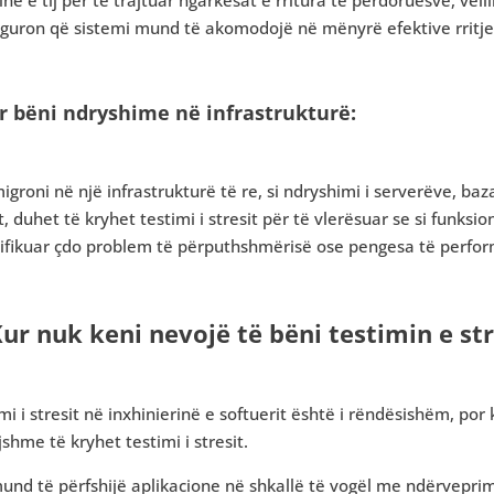
siguron që sistemi mund të akomodojë në mënyrë efektive rri
ur bëni ndryshime në infrastrukturë:
igroni në një infrastrukturë të re, si ndryshimi i serverëve, b
it, duhet të kryhet testimi i stresit për të vlerësuar se si funksi
tifikuar çdo problem të përputhshmërisë ose pengesa të perfo
Kur nuk keni nevojë të bëni testimin e str
mi i stresit në inxhinierinë e softuerit është i rëndësishëm, po
shme të kryhet testimi i stresit.
und të përfshijë aplikacione në shkallë të vogël me ndërvepri