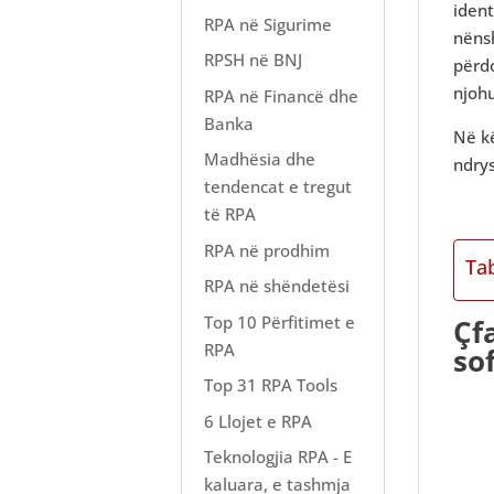
iden
RPA në Sigurime
nënsh
RPSH në BNJ
përd
njohu
RPA në Financë dhe
Banka
Në kë
Madhësia dhe
ndrys
tendencat e tregut
të RPA
RPA në prodhim
Ta
RPA në shëndetësi
Top 10 Përfitimet e
Çf
RPA
so
Top 31 RPA Tools
6 Llojet e RPA
Teknologjia RPA - E
kaluara, e tashmja