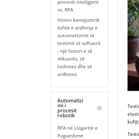
procesit inteligjent
vs. RPA
Vizioni kompjuterik
është e ardhmja e
automatizimit të
testimit të softuerit
- një histori e së
shkuarës, së
tashmes dhe së
ardhmes
Automatizi
mi i
Testi
procesit
elast
robotik
kufij
RPA në Llogaritë e
Testi
Pagueshme