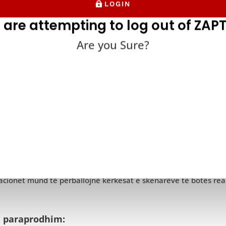
LOGIN
 are attempting to log out of ZAPT
Are you Sure?
mi i stresit duhet të kryhet në faza specifike të ciklit jetësor të 
acionet mund të përballojnë kërkesat e skenarëve të botës reale,
ë paraprodhim: