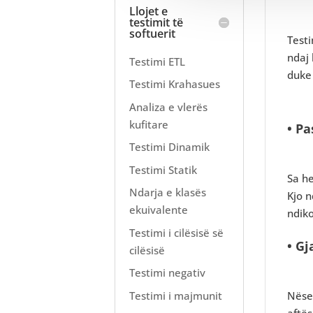
Llojet e
testimit të
softuerit
Testi
ndaj
Testimi ETL
duke
Testimi Krahasues
Analiza e vlerës
kufitare
• Pa
Testimi Dinamik
Testimi Statik
Sa he
Ndarja e klasës
Kjo 
ekuivalente
ndiko
Testimi i cilësisë së
• Gj
cilësisë
Testimi negativ
Testimi i majmunit
Nëse 
aftës