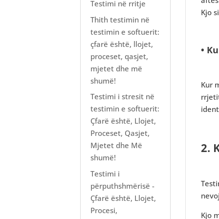
Testimi në rritje
Kjo 
Thith testimin në
testimin e softuerit:
çfarë është, llojet,
• K
proceset, qasjet,
mjetet dhe më
shumë!
Kur m
Testimi i stresit në
rrjet
testimin e softuerit:
iden
Çfarë është, Llojet,
Proceset, Qasjet,
2. 
Mjetet dhe Më
shumë!
Testimi i
Testi
përputhshmërisë -
nevoj
Çfarë është, Llojet,
Procesi,
Kjo m