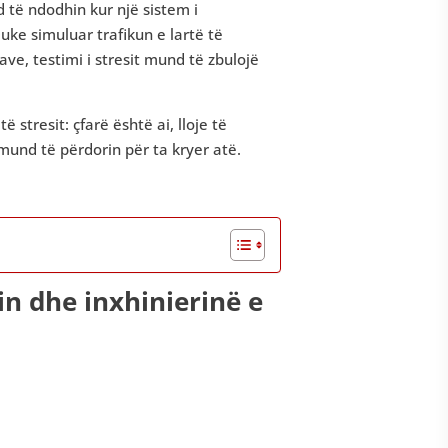
të ndodhin kur një sistem i
ke simuluar trafikun e lartë të
e, testimi i stresit mund të zbulojë
 stresit: çfarë është ai, lloje të
 mund të përdorin për ta kryer atë.
min dhe inxhinierinë e