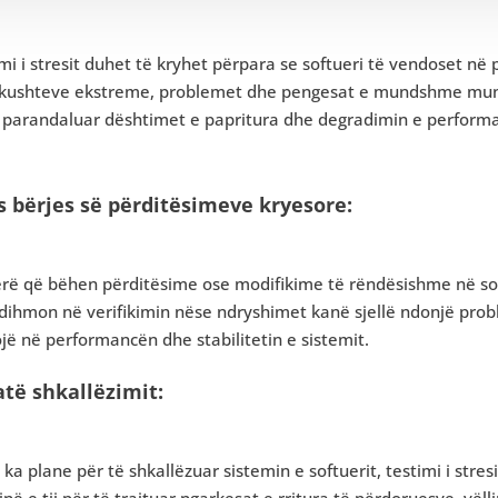
mi i stresit duhet të kryhet përpara se softueri të vendoset n
 kushteve ekstreme, problemet dhe pengesat e mundshme mund 
 parandaluar dështimet e papritura dhe degradimin e perform
s bërjes së përditësimeve kryesore:
rë që bëhen përditësime ose modifikime të rëndësishme në softu
ndihmon në verifikimin nëse ndryshimet kanë sjellë ndonjë pro
jë në performancën dhe stabilitetin e sistemit.
atë shkallëzimit:
ka plane për të shkallëzuar sistemin e softuerit, testimi i stre
inë e tij për të trajtuar ngarkesat e rritura të përdoruesve, vë