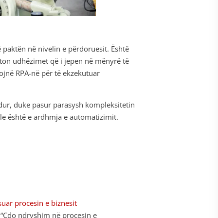
ë paktën në nivelin e përdoruesit. Është
zbaton udhëzimet që i jepen në mënyrë të
jtojnë RPA-në për të ekzekutuar
dur, duke pasur parasysh kompleksitetin
ale është e ardhmja e automatizimit.
uar procesin e biznesit
: “Çdo ndryshim në procesin e