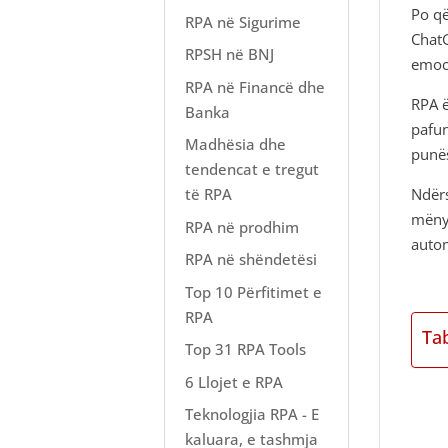
Po që
RPA në Sigurime
ChatG
RPSH në BNJ
emoci
RPA në Financë dhe
RPA ë
Banka
pafun
Madhësia dhe
punës
tendencat e tregut
Ndërs
të RPA
mënyr
RPA në prodhim
autom
RPA në shëndetësi
Top 10 Përfitimet e
RPA
Ta
Top 31 RPA Tools
6 Llojet e RPA
Teknologjia RPA - E
kaluara, e tashmja