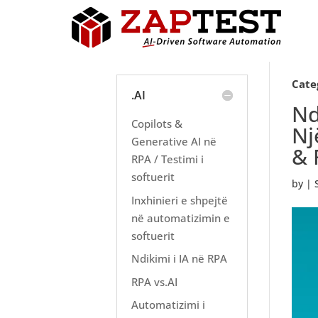
Cate
.AI
Nd
Copilots &
Nj
Generative AI në
& 
RPA / Testimi i
softuerit
by
|
Inxhinieri e shpejtë
në automatizimin e
softuerit
Ndikimi i IA në RPA
RPA vs.AI
Automatizimi i