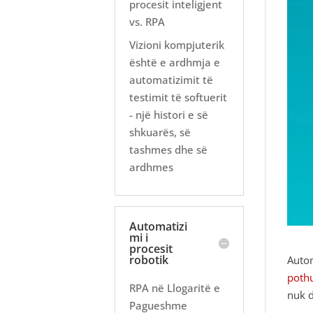
procesit inteligjent
vs. RPA
Vizioni kompjuterik
është e ardhmja e
automatizimit të
testimit të softuerit
- një histori e së
shkuarës, së
tashmes dhe së
ardhmes
Automatizi
mi i
procesit
robotik
Autom
pothu
RPA në Llogaritë e
nuk d
Pagueshme