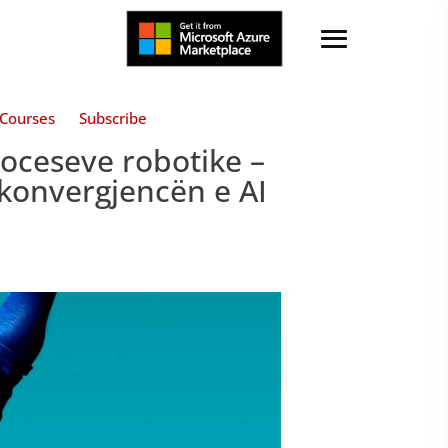
Courses
Subscribe
roceseve robotike –
 konvergjencën e AI