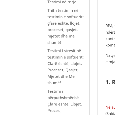
Testimi në rritje
Thith testimin në
testimin e softuerit:
çfarë është, llojet,
RPA, 
proceset, qasjet,
ndërt
mjetet dhe më
kontr
shumë!
koma
Testimi i stresit në
Natyr
testimin e softuerit:
e mja
Çfarë është, Llojet,
Proceset, Qasjet,
Mjetet dhe Më
1. 
shumë!
Testimi i
përputhshmërisë -
Çfarë është, Llojet,
Në au
Procesi,
(Shid