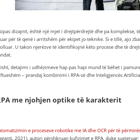
sipas dizajnit, është një mjet i drejtpërdrejtë dhe pa komplekse, t
uar për të qenë i arritshëm për ekipet jo-teknike. Si e tillë, ajo 
olluar. U takon njerëzve të identifikojnë këto procese dhe të dre
ndat.
isht, detajimi i udhëzimeve hap pas hapi mund të bëhet i pamun
ftueshëm – prandaj kombinimi i RPA-së dhe Inteligjencës Artifici
RPA me njohjen optike të karakterit
tomatizimin e proceseve robotike me IA dhe OCR për të përmirës
aganti, 2021), autori përshkruan kufizimet e RPA, duke sugjeruar