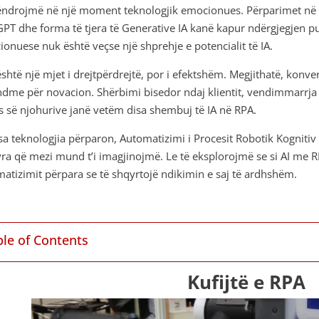
ndrojmë në një moment teknologjik emocionues. Përparimet në IA
PT dhe forma të tjera të Generative IA kanë kapur ndërgjegjen pub
onuese nuk është veçse një shprehje e potencialit të IA.
shtë një mjet i drejtpërdrejtë, por i efektshëm. Megjithatë, konv
dme për novacion. Shërbimi bisedor ndaj klientit, vendimmarrja e
 së njohurive janë vetëm disa shembuj të IA në RPA.
a teknologjia përparon, Automatizimi i Procesit Robotik Kognitiv
a që mezi mund t’i imagjinojmë. Le të eksplorojmë se si AI me R
atizimit përpara se të shqyrtojë ndikimin e saj të ardhshëm.
ble of Contents
Kufijtë e RPA