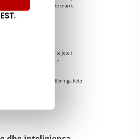
ë përcaktuara që bot pret të marrë.
EST.
 proceseve tuaja RPA mund të jetë i
et qartë, ndërsa mungesa e
 AI mund të kapërcejë secilën nga këto
e dhe inteligjenca