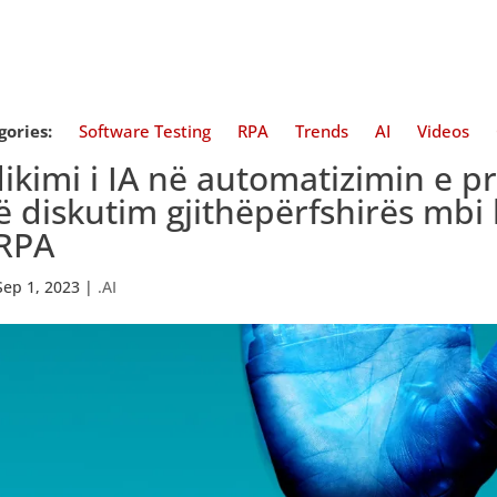
gories:
Software Testing
RPA
Trends
AI
Videos
ikimi i IA në automatizimin e p
ë diskutim gjithëpërfshirës mbi
RPA
Sep 1, 2023
|
.AI