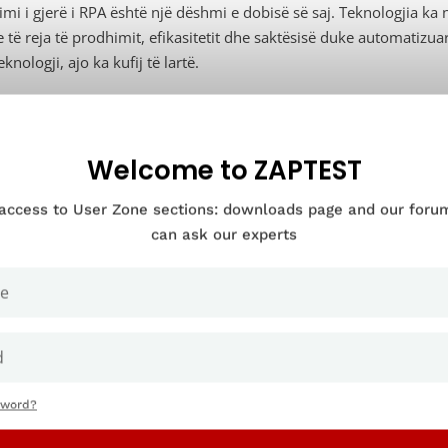
imi i gjerë i RPA është një dëshmi e dobisë së saj. Teknologjia k
e të reja të prodhimit, efikasitetit dhe saktësisë duke automatizua
eknologji, ajo ka kufij të lartë.
Automatizimi transaksional është i vësht
Welcome to ZAPTEST
 access to User Zone sections: downloads page and our for
a robotët RPA do të bluajnë besnikërisht proceset, ata kanë ne
can ask our experts
hembull, kur hyrjet ose daljet ndryshojnë, bots duhet të rikonfigu
hueshme. Në mjediset dinamike të punës, kjo mund të shterojë 
RPA lufton me të dhënat e pastrukturuar
sword?
t RPA janë ndërtuar për të ekzekutuar detyrat duke përdorur logjikën
teten në struktura të parashikueshme të të dhënave. Çdo varia