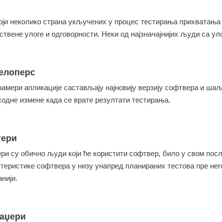
оји неколико страна укључених у процес тестирања прихватања к
ствене улоге и одговорности. Неки од најзначајнијих људи са у
елоперс
рамери апликације састављају најновију верзију софтвера и шаљ
ходне измене када се врате резултати тестирања.
тери
ри су обично људи који ће користити софтвер, било у свом посл
теристике софтвера у низу унапред планираних тестова пре него
нији.
аџери