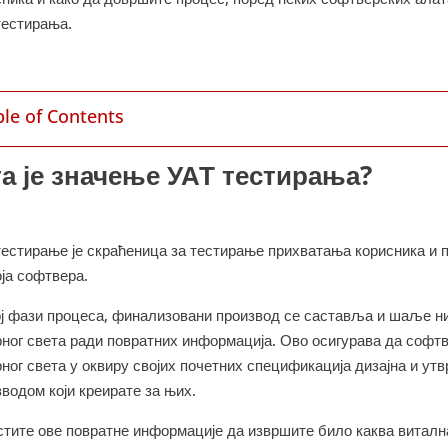
тестирања.
ble of Contents
а је значење УАТ тестирања?
тестирање је скраћеница за тестирање прихватања корисника и
оја софтвера.
ој фази процеса, финализовани производ се саставља и шаље ни
рног света ради повратних информација. Ово осигурава да софтв
ног света у оквиру својих почетних спецификација дизајна и ут
водом који креирате за њих.
стите ове повратне информације да извршите било каква витал