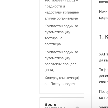
посл
предности и
Неки
недостаци изградње
крајњ
агилне организације
Комплетан водич за
аутоматизацију
1. 
тестирања
софтвера
Комплетан водич за
УАТ 
аутоматизацију
да и
роботских процеса
То ј
(РПА)
дано
Хипераутоматизациј
свак
а – Потпуни водич
Посе
се к
Врсте
Увер