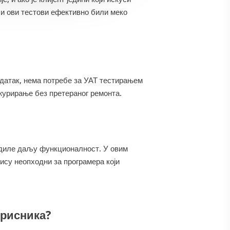
би ови тестови ефективно били меко
задатак, нема потребе за УАТ тестирањем
журирање без претераног ремонта.
бедиле даљу функционалност. У овим
нису неопходни за програмера који
орисника?