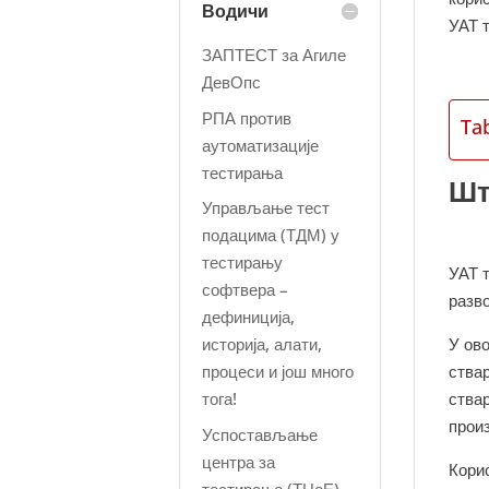
Водичи
УАТ 
ЗАПТЕСТ за Агиле
ДевОпс
РПА против
Ta
аутоматизације
тестирања
Шт
Управљање тест
подацима (ТДМ) у
тестирању
УАТ 
софтвера –
разв
дефиниција,
историја, алати,
У ов
процеси и још много
ства
тога!
ствар
произ
Успостављање
центра за
Кори
тестирање (ТЦоЕ) –