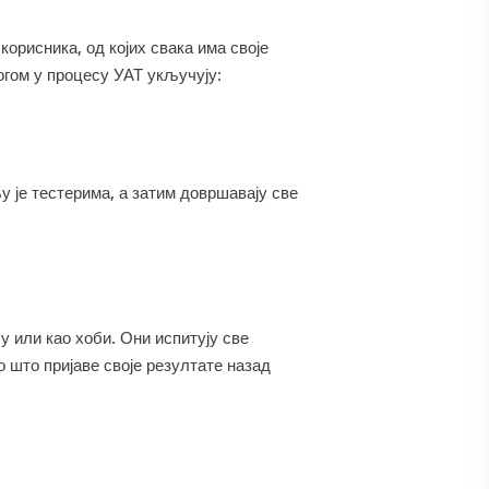
орисника, од којих свака има своје
логом у процесу УАТ укључују:
у је тестерима, а затим довршавају све
у или као хоби. Они испитују све
 што пријаве своје резултате назад