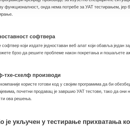
ву функционалност, онда нема потребе за УАТ тестирањем, јер 
ирање.
ноставност софтвера
е софтвер који издате једноставан веб алат који обавља један 
можете брзо да решите проблеме након покретања и пошаљете а
-тхе-схелф производи
 компаније користе готови код у својим програмима да би обез
јевима, почетни продавац је завршио УАТ тестове, тако да они 
сти ова решења.
Ко је укључен у тестирање прихватања к