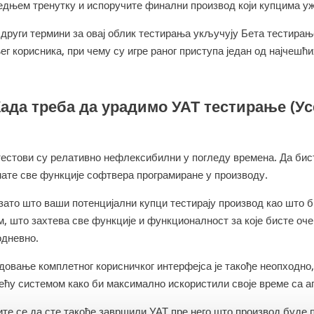
едњем тренутку и испоручите финални производ који купцима уж
 други термини за овај облик тестирања укључују Бета тестирањ
ег корисника, при чему су игре раног приступа један од најчешћи
Када треба да урадимо УАТ тестирање (У
тестови су релативно нефлексибилни у погледу времена. Да бис
мате све функције софтвера програмиране у производу.
е зато што ваши потенцијални купци тестирају производ као што
м, што захтева све функције и функционалност за које бисте оч
одневно.
довање комплетног корисничког интерфејса је такође неопходно,
рећу системом како би максимално искористили своје време са а
ите се да сте такође завршили УАТ пре него што производ буде 