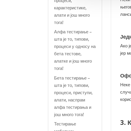
процеси,
њего
карактеристике,
ланс
алати и још много
тога!
Алфа тестирање –
Јед
шта је то, типови,
Ако ј
процеси у односу на
јер 
бета тестове,
алатке и још много
тога!
Офф
Бета тестирање –
Неке
шта је то, типови,
случа
процеси, приступи,
кори
алати, наспрам
алфа тестирања и
још много тога!
3. 
Тестирање