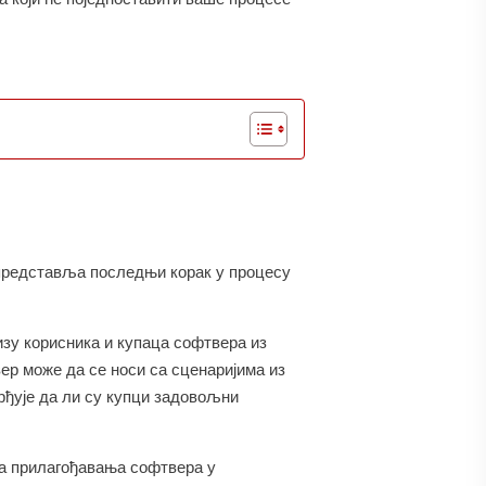
 представља последњи корак у процесу
зу корисника и купаца софтвера из
ер може да се носи са сценаријима из
врђује да ли су купци задовољни
на прилагођавања софтвера у