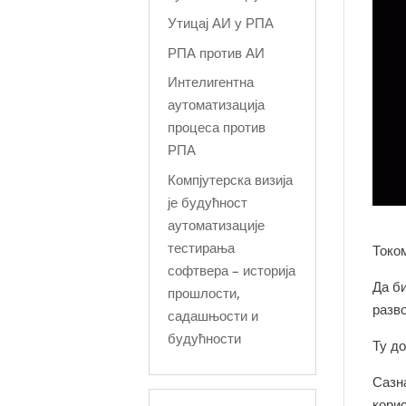
Утицај АИ у РПА
РПА против АИ
Интелигентна
аутоматизација
процеса против
РПА
Компјутерска визија
је будућност
аутоматизације
тестирања
Током
софтвера – историја
Да б
прошлости,
разво
садашњости и
будућности
Ту д
Сазн
кори