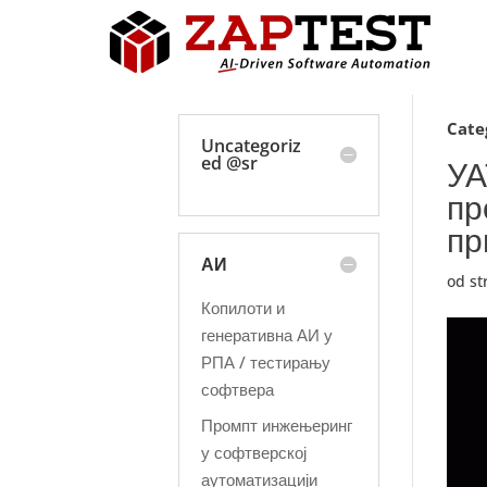
Cate
Uncategoriz
ed @sr
УА
пр
пр
АИ
od s
Копилоти и
генеративна АИ у
РПА / тестирању
софтвера
Промпт инжењеринг
у софтверској
аутоматизацији