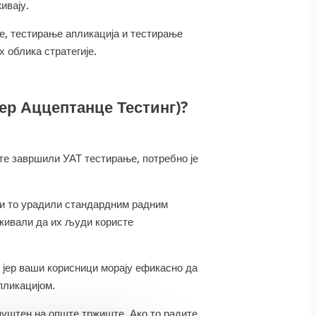
ивају.
е, тестирање апликација и тестирање
х облика стратегије.
сер Аццептанце Тестинг)?
те завршили УАТ тестирање, потребно је
 би то урадили стандардним радним
екивали да их људи користе
 јер ваши корисници морају ефикасно да
пликацијом.
пуштен на опште тржиште. Ако то радите