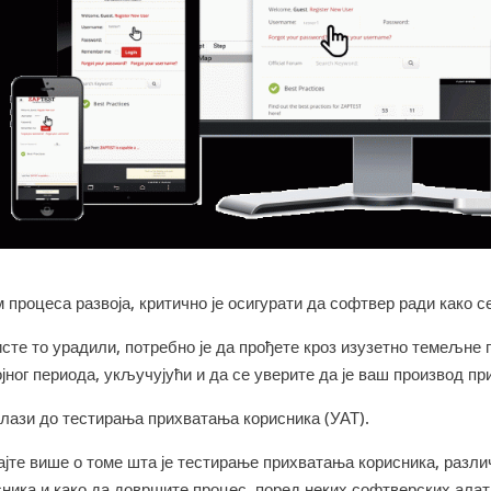
 процеса развоја, критично је осигурати да софтвер ради како с
исте то урадили, потребно је да прођете кроз изузетно темељне
јног периода, укључујући и да се уверите да је ваш производ пр
олази до тестирања прихватања корисника (УАТ).
ајте више о томе шта је тестирање прихватања корисника, разл
сника и како да довршите процес, поред неких софтверских алат