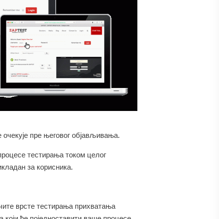
е очекује пре његовог објављивања.
 процесе тестирања током целог
икладан за корисника.
ичите врсте тестирања прихватања
а који ће поједноставити ваше процесе