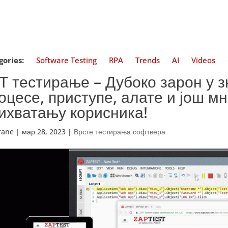
gories:
Software Testing
RPA
Trends
AI
Videos
Т тестирање – Дубоко зарон у з
оцесе, приступе, алате и још мн
ихватању корисника!
trane
|
мар 28, 2023
|
Врсте тестирања софтвера