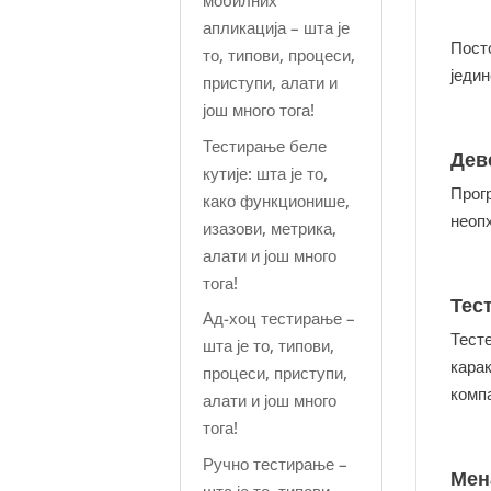
мобилних
апликација – шта је
Пост
то, типови, процеси,
једин
приступи, алати и
још много тога!
Тестирање беле
Дев
кутије: шта је то,
Прог
како функционише,
неоп
изазови, метрика,
алати и још много
тога!
Тес
Ад-хоц тестирање –
Тесте
шта је то, типови,
карак
процеси, приступи,
компа
алати и још много
тога!
Ручно тестирање –
Мен
шта је то, типови,