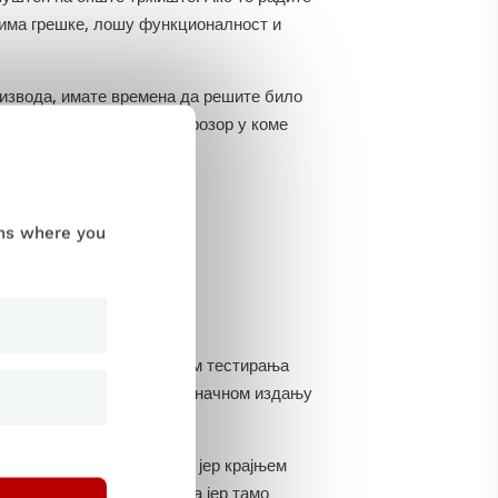
 има грешке, лошу функционалност и
извода, имате времена да решите било
ња, дајући себи кратак прозор у коме
ums where you
ебни.
 фази процеса. Довршавањем тестирања
облеме који се налазе у коначном издању
те развој целог пројекта јер крајњем
ање у раној фази пројекта јер тамо