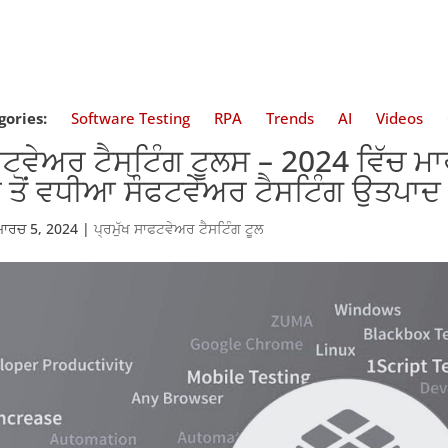
gories:
Software Testing
RPA
Trends
AI
Videos
ਫਟਵੇਅਰ ਟੈਸਟਿੰਗ ਟੂਲਸ – 2024 ਵਿੱਚ ਮਾ
 ਤੋਂ ਵਧੀਆ ਸੌਫਟਵੇਅਰ ਟੈਸਟਿੰਗ ਉਤਪਾਦ
ਮਾਰਚ 5, 2024
|
ਪ੍ਰਮੁੱਖ ਸਾਫਟਵੇਅਰ ਟੈਸਟਿੰਗ ਟੂਲ