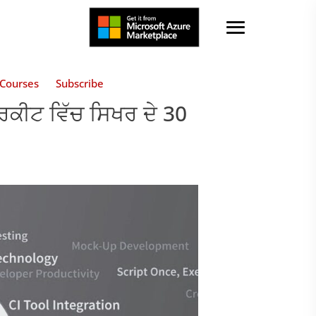
Courses
Subscribe
ਰਕੀਟ ਵਿੱਚ ਸਿਖਰ ਦੇ 30