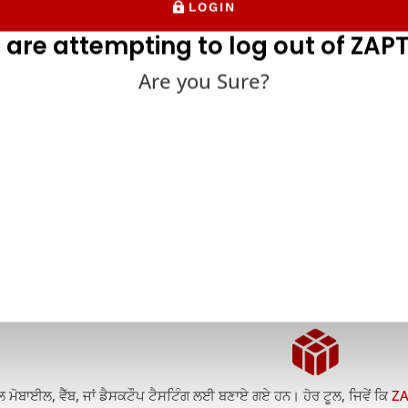
LOGIN
 are attempting to log out of ZAPT
Are you Sure?
1. ਆਟੋਮੇਸ਼ਨ:
ਟੋਮੇਸ਼ਨ ਟੂਲ ਤੁਹਾਡਾ ਸਮਾਂ, ਪੈਸਾ ਬਚਾਉਂਦੇ ਹਨ ਅਤੇ ਟੈਸਟ ਕਵਰੇਜ ਨੂੰ ਹੁਲਾਰਾ ਦਿੰਦੇ ਹਨ
ੇ ਮੌਜੂਦਾ ਟੈਸਟਰਾਂ ਤੋਂ ਵੱਧ ਤੋਂ ਵੱਧ ਪ੍ਰਾਪਤ ਕਰਨ ਦੀ ਆਗਿਆ ਦਿੰਦੇ ਹਨ। ਇਹ ਅਸਲ ਵਿ
-ਮੁਕਾਬਲੇ ਵਾਲੇ ਸੰਸਾਰ ਵਿੱਚ ਇੱਕ ਗੈਰ-ਸੰਵਾਦਯੋਗ ਹੈ.
2. ਐਪਲੀਕੇਸ਼ਨ ਦੀ ਕਿਸਮ:
ੂਲ ਮੋਬਾਈਲ, ਵੈੱਬ, ਜਾਂ ਡੈਸਕਟੌਪ ਟੈਸਟਿੰਗ ਲਈ ਬਣਾਏ ਗਏ ਹਨ। ਹੋਰ ਟੂਲ, ਜਿਵੇਂ ਕਿ
ZA