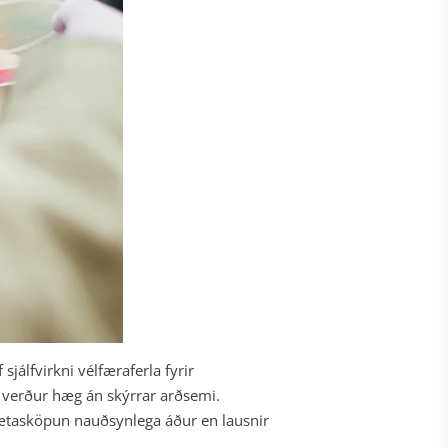
jálfvirkni vélfæraferla fyrir
g verður hæg án skýrrar arðsemi.
mætasköpun nauðsynlega áður en lausnir