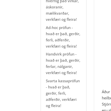
hvernig það virkar,
áskoranir,
mælikvarðar,
verkfæri og fleira!
Ad-hoc prófun -
hvað er það, gerðir,
ferli, aðferðir,
verkfæri og fleira!
Handvirk prófun -
hvað er það, gerðir,
ferlar, nálganir,
verkfæri og fleira!
Svarta kassaprófun
- hvað er það,
Áður 
gerðir, ferli,
heilb
aðferðir, verkfæri
Stjór
og fleira!
eru s