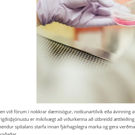
en við förum í nokkrar dæmisögur, notkunartilvik eða ávinning af s
rigðisþjónustu er mikilvægt að viðurkenna að útbreidd ættleiðin
nendur spítalans starfa innan fjárhagslegra marka og gera verð
koðaðar.