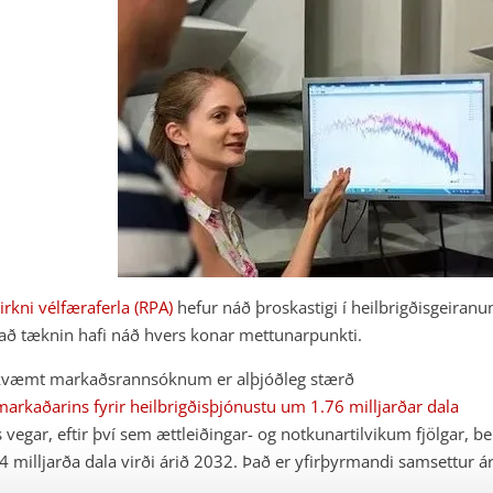
virkni vélfæraferla (RPA)
hefur náð þroskastigi í heilbrigðisgeiran
að tæknin hafi náð hvers konar mettunarpunkti.
væmt markaðsrannsóknum er alþjóðleg stærð
arkaðarins fyrir heilbrigðisþjónustu um 1.76 milljarðar dala
s vegar, eftir því sem ættleiðingar- og notkunartilvikum fjölgar, b
14 milljarða dala virði árið 2032. Það er yfirþyrmandi samsettur