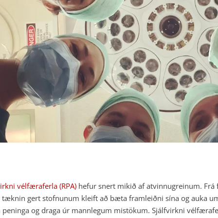
virkni vélfæraferla (RPA)
hefur snert mikið af atvinnugreinum. Frá f
 tæknin gert stofnunum kleift að bæta framleiðni sína og auka u
 peninga og draga úr mannlegum mistökum. Sjálfvirkni vélfæraferl