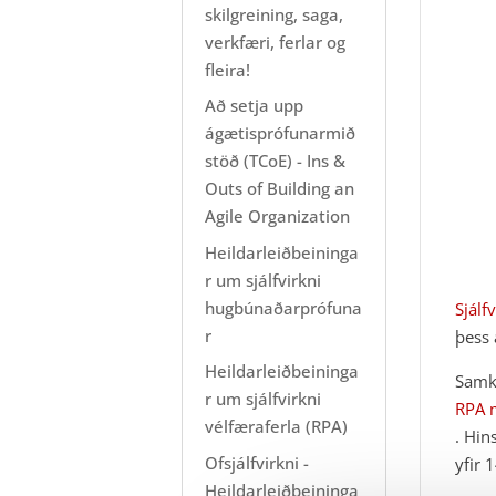
skilgreining, saga,
verkfæri, ferlar og
fleira!
Að setja upp
ágætisprófunarmið
stöð (TCoE) - Ins &
Outs of Building an
Agile Organization
Heildarleiðbeininga
r um sjálfvirkni
hugbúnaðarprófuna
Sjálf
r
þess 
Heildarleiðbeininga
Samk
r um sjálfvirkni
RPA m
vélfæraferla (RPA)
. Hin
Ofsjálfvirkni -
yfir 
Heildarleiðbeininga