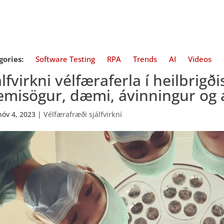
gories:
Software Testing
RPA
Trends
AI
Videos
álfvirkni vélfæraferla í heilbrigð
misögur, dæmi, ávinningur og 
nóv 4, 2023
|
Vélfærafræði sjálfvirkni