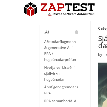
Cate
.AI
Sj
Aðstoðarflugmenn
dæ
& generative AI í
RPA /
by
|
hugbúnaðarprófun
Hvetja verkfræði í
sjálfvirkni
hugbúnaðar
Áhrif gervigreindar í
RPA
RPA samanborið .AI