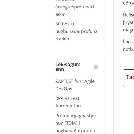
öðruv
árangursprófunart
ækin
Heils
þrýst
30 bestu
magn
hugbúnaðarprófuna
rtækin
Í þes
notku
Leiðsögum
enn
Ta
ZAPTEST fyrir Agile
DevOps
RPA vs Test
Automation
Prófunargagnastjór
nun (TDM) í
hugbúnaðarprófun -