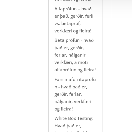
Alfaprófun – hvað
er það, gerðir, ferli,
vs. betapróf,
verkfæri og fleira!
Beta prófun - hvað
það er, gerðir,
ferlar, nálganir,
verkfæri, á móti
alfaprófun og fleira!
Farsímaforritaprófu
n - hvað það er,
gerðir, ferlar,
nálganir, verkfæri
og fleira!
White Box Testing:
Hvað það er,