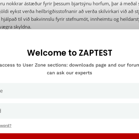
ru nokkrar ástæður fyrir þessum bjartsýnu horfum, þar á meðal sú
jöldi eykst verða heilbrigðisstofnanir að verða skilvirkari við að
 hjálpað til við bakvinnslu fyrir stefnumót, innheimtu og heildar
vægra skyldna.
ki munu allar tilraunir til að nútímavæða heilbrigðisþjónustu fel
 RPA tækni – til dæmis RPA lausnir í skýinu og önnur gervigreind
Welcome to ZAPTEST
ttu máli, þar sem heilbrigðisiðnaðurinn tileinkar sér nýja tækni se
 access to User Zone sections: downloads page and our for
ilvirkari þjónustu, verða RPA verkfæri í fararbroddi þeirrar bylting
can ask our experts
ers vegna heilbrigðisþjónusta þar
brigðisþjónusta er atvinnugrein sem stendur frammi fyrir tölu
öðvum. Eins og við nefndum hér að ofan eru öldrun íbúa að auka 
sword?
rg sjúkrahús, bæði opinber og einkarekin, eru undir þrýstingi. H