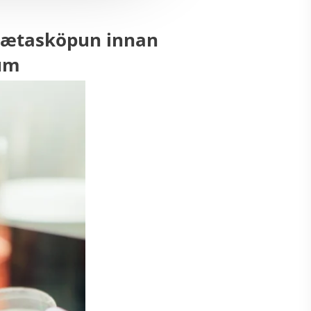
ðmætasköpun innan
num