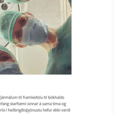
jármálum til framleiðslu til bókhalds
mfang starfsemi sinnar á sama tíma og
a í heilbrigðisþjónustu hefur ekki verið