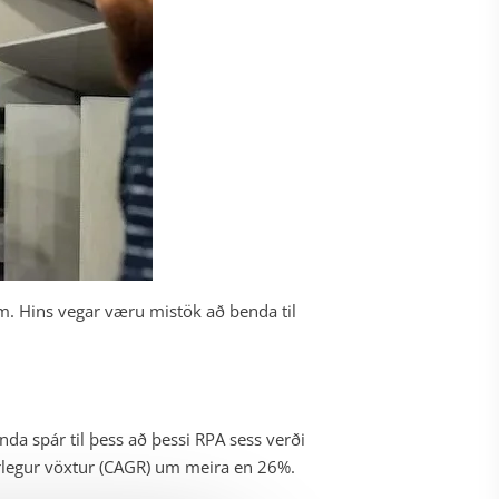
um. Hins vegar væru mistök að benda til
enda spár til þess að þessi RPA sess verði
 árlegur vöxtur (CAGR) um meira en 26%.