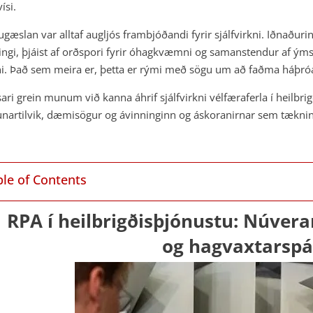
ísi.
ugæslan var alltaf augljós frambjóðandi fyrir sjálfvirkni. Iðnaðu
ingi, þjáist af orðspori fyrir óhagkvæmni og samanstendur af ý
i. Það sem meira er, þetta er rými með sögu um að faðma háþró
sari grein munum við kanna áhrif sjálfvirkni vélfæraferla í heilb
nartilvik, dæmisögur og ávinninginn og áskoranirnar sem tæknin
ble of Contents
RPA í heilbrigðisþjónustu: Núve
og hagvaxtarspá