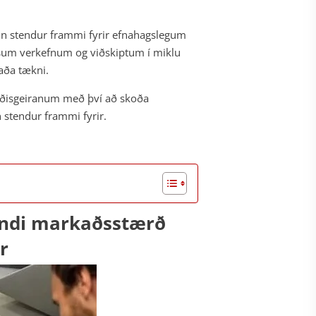
rinn stendur frammi fyrir efnahagslegum
msum verkefnum og viðskiptum í miklu
aða tækni.
rigðisgeiranum með því að skoða
 stendur frammi fyrir.
randi markaðsstærð
r