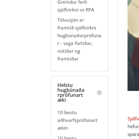
Greindur ferli
sjálfvirkni vs RPA
Tölvusjón er
framtíð sjálfvirkni
hugbúnaðarprófuna
r - saga fortíðar,
nútíðar og
framtíðar
Helstu
hugbúnaða
rprófunart
æki
10 bestu
Sjálf
aðhvarfsprófunart
hefur
ækin
spara
10 bestu