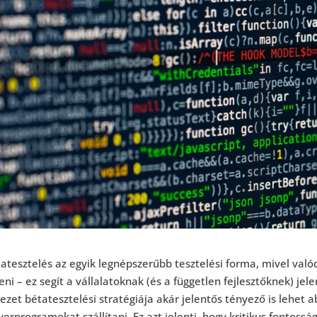
atesztelés az egyik legnépszerűbb tesztelési forma, mivel valód
eni – ez segít a vállalatoknak (és a független fejlesztőknek) jel
ezet bétatesztelési stratégiája akár jelentős tényező is lehe
verprogramokat szállítani. Ez azt jelenti, hogy kritikus fontoss