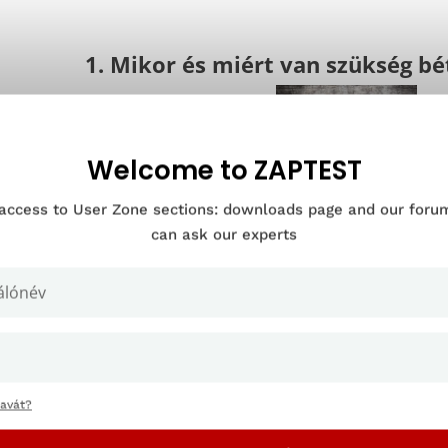
1. Mikor és miért van szükség bé
Welcome to ZAPTEST
 access to User Zone sections: downloads page and our for
can ask our experts
a-tesztelés általában az alfa-tesztelés után, de még a termék 
, amikor az alkalmazás körülbelül 95%-ban elkészült. Ez azt jel
n hasonló, ha nem is azonos a végső felhasználókéval – és biz
lenés előtt ne történjenek olyan jelentős változások, amelyek
atesztelés lehetőséget ad a fejlesztőknek arra, hogy új szems
nos
a felhasználói élmény vizsgálatához
, beleértve azt is, ho
zavát?
nni, hogyan működik pontosan a szoftver.