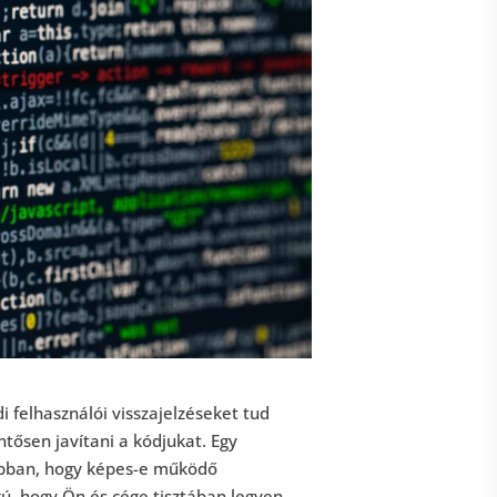
i felhasználói visszajelzéseket tud
entősen javítani a kódjukat. Egy
t abban, hogy képes-e működő
ágú, hogy Ön és cége tisztában legyen