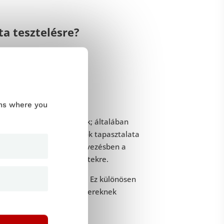
ta tesztelésre?
ums where you
bevezetése előtt kezdődik; általában
enti, hogy a béta tesztelők tapasztalata
tosítja, hogy a terméktervezésben a
 hatással lehetnek a tesztekre.
zögből lássák munkájukat. Ez különösen
gy mennyire könnyű az embereknek