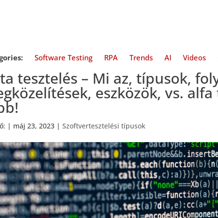
gories:
Software Testing
RPA
Trends
AI
Videos
ta tesztelés – Mi az, típusok, fo
gközelítések, eszközök, vs. alfa
bb!
ző:
|
máj 23, 2023
|
Szoftvertesztelési típusok