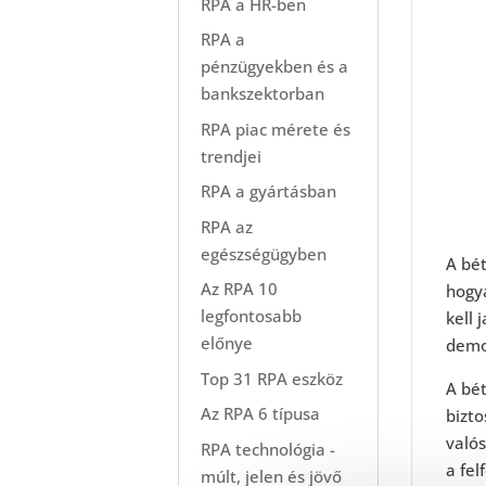
RPA a HR-ben
RPA a
pénzügyekben és a
bankszektorban
RPA piac mérete és
trendjei
RPA a gyártásban
RPA az
egészségügyben
A bé
Az RPA 10
hogy
legfontosabb
kell 
előnye
demog
Top 31 RPA eszköz
A bét
Az RPA 6 típusa
bizto
valós
RPA technológia -
a fel
múlt, jelen és jövő