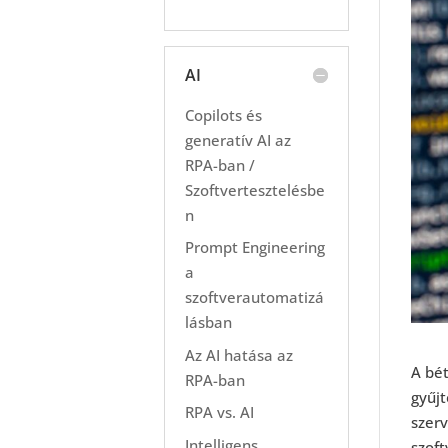
AI
Copilots és
generatív AI az
RPA-ban /
Szoftvertesztelésbe
n
Prompt Engineering
a
szoftverautomatizá
lásban
Az AI hatása az
A bét
RPA-ban
gyűjt
RPA vs. AI
szerv
Intelligens
szoft