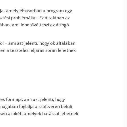
mája, amely elsősorban a program egy
sztési problémákat. Ez általában az
gában, ami lehetővé teszi az átfogó
l – ami azt jelenti, hogy ők általában
 a tesztelési eljárás során lehetnek
lés formája, ami azt jelenti, hogy
agában foglalja a szoftveren belüli
ösen azokét, amelyek hatással lehetnek