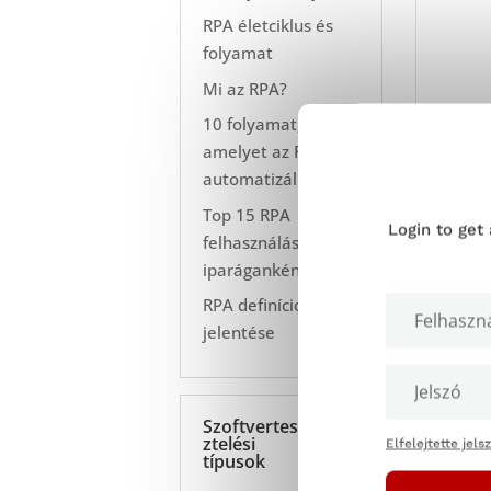
RPA életciklus és
folyamat
Mi az RPA?
10 folyamat,
amelyet az RPA
automatizálhat
Top 15 RPA
Login to get
felhasználás
A bét
iparáganként
akkor
RPA definíció és
nagyo
jelentése
megje
A bét
hasz
Szoftvertes
ztelési
Elfelejtette jels
rájö
típusok