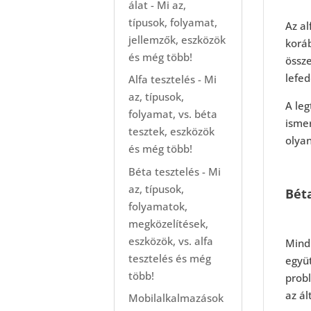
álat - Mi az,
típusok, folyamat,
Az al
jellemzők, eszközök
koráb
és még több!
össze
lefed
Alfa tesztelés - Mi
az, típusok,
A leg
folyamat, vs. béta
isme
tesztek, eszközök
olyan
és még több!
Béta tesztelés - Mi
az, típusok,
Béta
folyamatok,
megközelítések,
eszközök, vs. alfa
Mind 
tesztelés és még
együt
több!
prob
az ál
Mobilalkalmazások