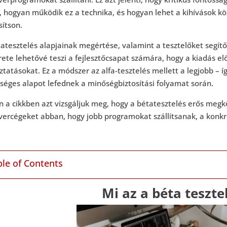
, hogyan működik ez a technika, és hogyan lehet a kihívások kö
sítson.
atesztelés alapjainak megértése, valamint a tesztelőket segítő
ete lehetővé teszi a fejlesztőcsapat számára, hogy a kiadás elő
ztatásokat. Ez a módszer az alfa-tesztelés mellett a legjobb – í
séges alapot lefednek a minőségbiztosítási folyamat során.
 a cikkben azt vizsgáljuk meg, hogy a bétatesztelés erős megkö
vercégeket abban, hogy jobb programokat szállítsanak, a konkr
ble of Contents
Mi az a béta teszte