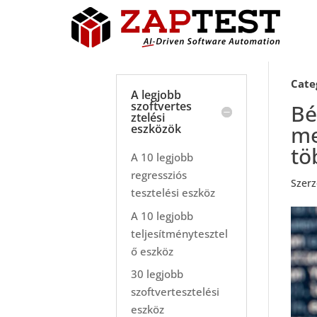
Cate
A legjobb
szoftvertes
Bé
ztelési
me
eszközök
tö
A 10 legjobb
regressziós
Szer
tesztelési eszköz
A 10 legjobb
teljesítménytesztel
ő eszköz
30 legjobb
szoftvertesztelési
eszköz