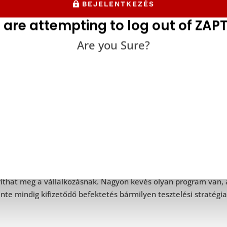
BEJELENTKEZÉS
2. Amikor nem kell béta teszte
 are attempting to log out of ZAPT
Are you Sure?
lalatok az alfa-tesztelést és más típusú minőségbiztosítást a f
 akár
számítógépes látással rendelkező tesztprogramokat
is al
m fed le minden lehetséges szempontot, de hatékony helyettesí
 és pénze bétatesztek elvégzésére.
ezekben a helyzetekben is különösen hasznos lehet a bétateszt
íthat meg a vállalkozásnak. Nagyon kevés olyan program van, a
inte mindig kifizetődő befektetés bármilyen tesztelési stratégi