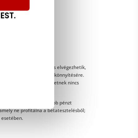
lést végeznie
EST.
elhasználó szemszögéből is elvégezhetik,
kalmazhatnak ennek megkönnyítésére.
tője lehet, ha a szervezetnek nincs
elés, és hosszú távon több pénzt
mely ne profitálna a bétatesztelésből;
a esetében.