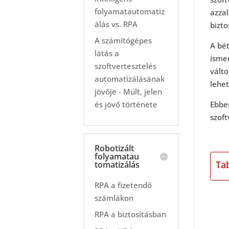
folyamatautomatiz
azzal
álás vs. RPA
bizto
A számítógépes
A bét
látás a
ismer
szoftvertesztelés
válto
automatizálásának
lehet
jövője - Múlt, jelen
Ebben
és jövő története
szoft
Robotizált
folyamatau
Ta
tomatizálás
RPA a fizetendő
számlákon
RPA a biztosításban