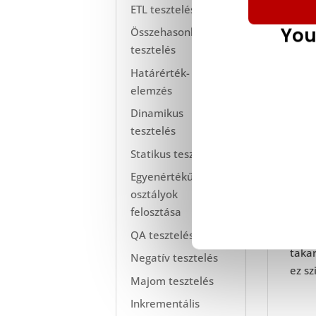
ETL tesztelés
You
Összehasonlító
tesztelés
Határérték-
elemzés
Dinamikus
tesztelés
Statikus tesztelés
A vál
vagy
Egyenértékűségi
Ez ne
osztályok
ideje
felosztása
QA tesztelés
Még 
takar
Negatív tesztelés
ez sz
Majom tesztelés
Inkrementális