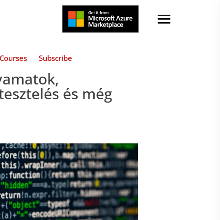
Courses
Subscribe
lyamatok,
 tesztelés és még