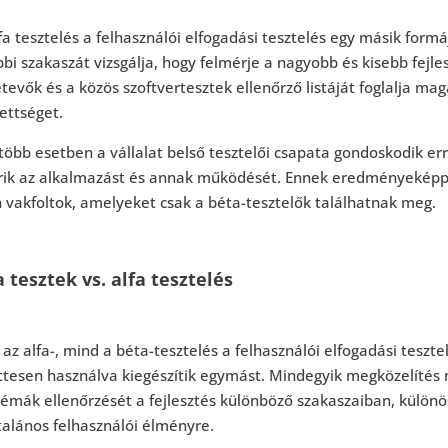
fa tesztelés a felhasználói elfogadási tesztelés egy másik for
bi szakaszát vizsgálja, hogy felmérje a nagyobb és kisebb fejle
tevők és a közös szoftvertesztek ellenőrző listáját foglalja ma
ettséget.
több esetben a vállalat belső tesztelői csapata gondoskodik errő
rik az alkalmazást és annak működését. Ennek eredményeképpen
 vakfoltok, amelyeket csak a béta-tesztelők találhatnak meg.
 tesztek vs. alfa tesztelés
az alfa-, mind a béta-tesztelés a felhasználói elfogadási teszte
tesen használva kiegészítik egymást. Mindegyik megközelítés m
lémák ellenőrzését a fejlesztés különböző szakaszaiban, külön
talános felhasználói élményre.