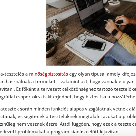
ta-tesztelés a
minőségbiztosítás
egy olyan típusa, amely kifejez
an használnák a terméket – valamint azt, hogy vannak-e olyan 
javítani. Ez főként a tervezett célközönséghez tartozó tesztelő
ráfiai csoportokra is kiterjedhet, hogy biztosítsa a hozzáférhe
atesztek során minden funkciót alapos vizsgálatnak vetnek alá;
sítanak, és segítenek a tesztelőknek megtalálni azokat a prob
zínűleg nem vesznek észre. Attól függően, hogy ezek a tesztek 
fedezett problémákat a program kiadása előtt kijavítani.