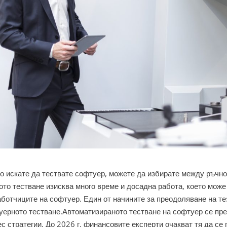
то искате да тествате софтуер, можете да избирате между ръчно
ото тестване изисква много време и досадна работа, което мож
аботчиците на софтуер. Един от начините за преодоляване на т
уерното тестване.
Автоматизираното тестване на софтуер се пре
с стратегии. До 2026 г. финансовите експерти очакват тя да се