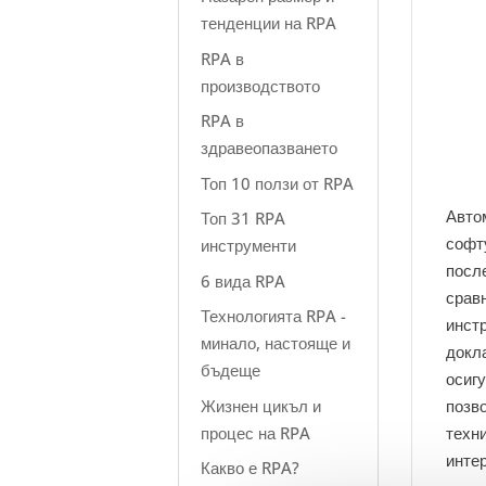
тенденции на RPA
RPA в
производството
RPA в
здравеопазването
Топ 10 ползи от RPA
Авто
Топ 31 RPA
софт
инструменти
посл
6 вида RPA
срав
Технологията RPA -
инст
минало, настояще и
докл
бъдеще
осигу
Жизнен цикъл и
позв
процес на RPA
техн
инте
Какво е RPA?