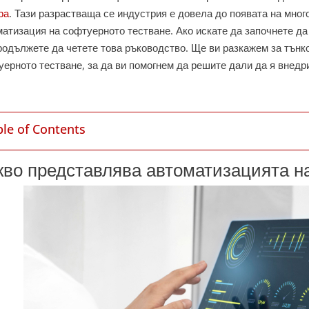
ра
. Тази разрастваща се индустрия е довела до появата на мног
матизация на софтуерното тестване.
Ако искате да започнете д
продължете да четете това ръководство. Ще ви разкажем за тънк
уерното тестване, за да ви помогнем да решите дали да я внедр
ble of Contents
кво представлява автоматизацията н