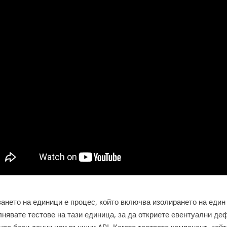
ването на единици е процес, който включва изолирането на един
лнявате тестове на тази единица, за да откриете евентуални де