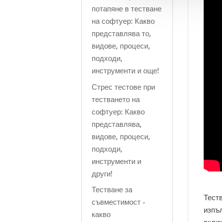
потапяне в тестване
на софтуер: Какво
представлява то,
видове, процеси,
подходи,
инструменти и още!
Стрес тестове при
тестването на
софтуер: Какво
представлява,
видове, процеси,
подходи,
инструменти и
други!
Тестване за
Тест
съвместимост -
изпъ
какво