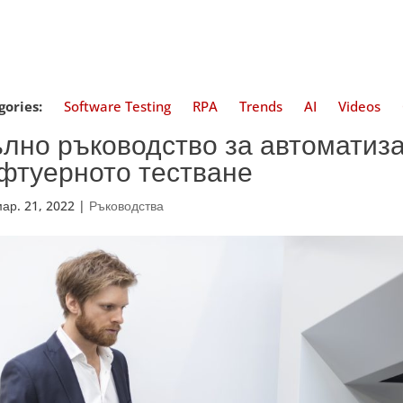
gories:
Software Testing
RPA
Trends
AI
Videos
лно ръководство за автоматиз
фтуерното тестване
мар. 21, 2022
|
Ръководства