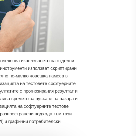
о включва използването на отделни
 инструменти използват скриптирани
елно по-малко човешка намеса в
изацията на тестовете софтуерните
ултатите с прогнозирания резултат и
лява времето за пускане на пазара и
зацията на софтуерните тестове
-разпространени подхода към тази
I) и графични потребителски