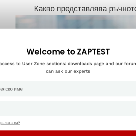
Какво представлява ръчнот
Welcome to ZAPTEST
 access to User Zone sections: downloads page and our for
can ask our experts
аролата си?