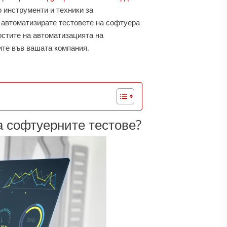
о инструменти и техники за
а автоматизирате тестовете на софтуера
остите на автоматизацията на
ите във вашата компания.
а софтуерните тестове?