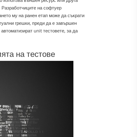
то използва външен ресурс или друга
.
Разработчиците на софтуер
ането му на ранен етап може да съкрати
нтуални грешки, преди да е завършен
автоматизират unit тестовете, за да
ята на тестове