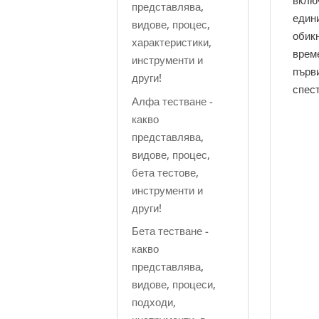
вклю
представлява,
едини
видове, процес,
обик
характеристики,
време
инструменти и
първи
други!
спес
Алфа тестване -
какво
представлява,
видове, процес,
бета тестове,
инструменти и
други!
Бета тестване -
какво
представлява,
видове, процеси,
подходи,