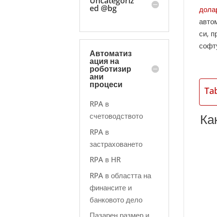
Uncategoriz
ed @bg
дола
авто
си, 
софт
Автоматиз
ация на
роботизир
ани
процеси
Ta
RPA в
Ка
счетоводството
RPA в
застраховането
RPA в HR
RPA в областта на
финансите и
банковото дело
Пазарен размер и