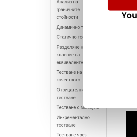
Анализ на
граничните
You
стойности
Ръчн
Динамично тестване
пред
Обик
Статично тестване
функ
Разделяне на
случ
класове на
подх
еквивалентност
напр
Тестване на
леко
качеството
, се 
ръчно
Отрицателно
тестване
Тестване с маймуни
Инкрементално
тестване
Тестване чрез