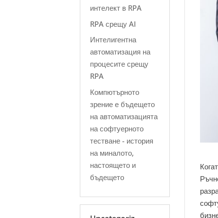
интелект в RPA
RPA срещу AI
Интелигентна
автоматизация на
процесите срещу
RPA
Компютърното
зрение е бъдещето
на автоматизацията
на софтуерното
тестване - история
на миналото,
настоящето и
Кога
бъдещето
Ръчн
разр
софт
бизне