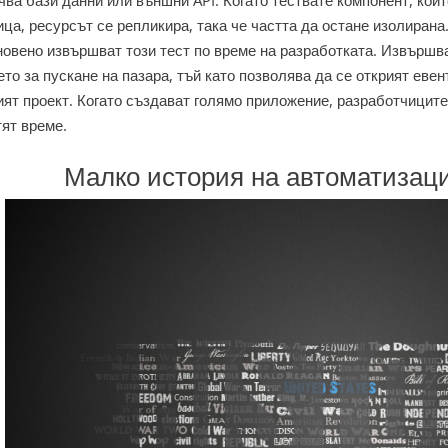
чва бази данни или външни API. Когато тествате компонент, кой
ца, ресурсът се репликира, така че частта да остане изолирана
новено извършват този тест по време на разработката. Извършв
то за пускане на пазара, тъй като позволява да се открият еве
ят проект. Когато създават голямо приложение, разработчиците 
тят време.
Малко история на автоматизаци