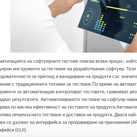
матизацията на софтуерните тестове описва всеки процес, койт
уерни инструменти за тестване на разработвания софтуер. Тези
едователности за преглед и валидиране на продукти със значит
нение с традиционните техники за тестване.
По време на автомат
рументи за автоматизация контролират тестовете, сравняват рез
адват резултатите. Автоматизираното тестване на софтуер нама
рява по-висока ефективност на тестовете на продукти.
Автомати
олява непрекъснато тестване и доставка на продукта. Двата най
ика се дължат на
интерфейси за програмиране на приложения
(AP
рфейси (GUI).