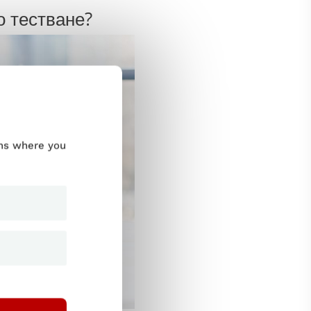
о тестване?
ums where you