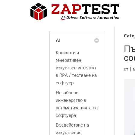
Cate
AI
Пъ
Копилоти и
со
генеративен
изкуствен интелект
от
|
в RPA / тестване на
софтуер
Незабавно
инженерство в
автоматизацията на
софтуера
Въздействие на
изкуствения