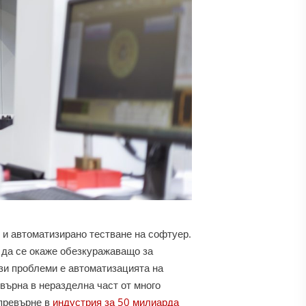
 и автоматизирано тестване на софтуер.
е да се окаже обезкуражаващо за
ези проблеми е автоматизацията на
върна в неразделна част от много
 превърне в
индустрия за 50 милиарда