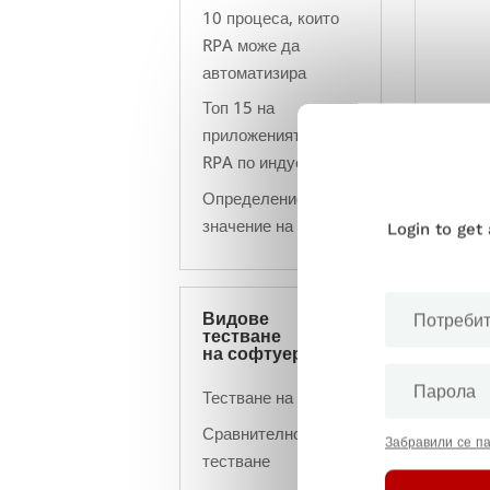
10 процеса, които
RPA може да
автоматизира
Топ 15 на
приложенията на
RPA по индустрии
Определение и
значение на RPA
Login to get
Видове
тестване
на софтуер
Тестване на ETL
Сравнително
Забравили се п
тестване