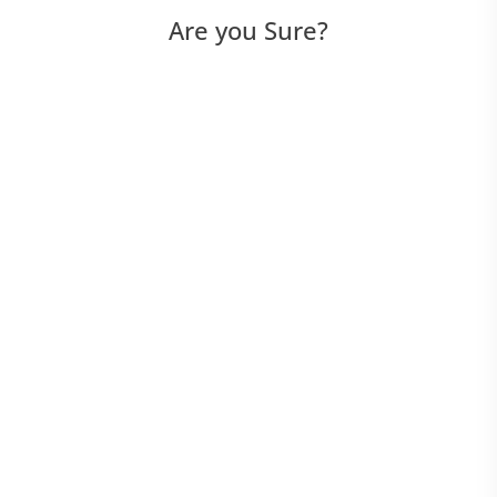
Are you Sure?
如果您对自动化技术感兴趣，您可能已经熟悉了 RPA
的许多主要优势。 您甚至可能读过一些特定行业的案
例研究，这些案例研究展示了业务流程自动化的变革
力量。
了解
RPA
是一个很好的起点。 然而，这项技术所能实现的远不
止降低劳动力成本、提高产量、消除人为错误和实现
以下目标
软件测试自动化
. 尽管这些无疑是采用 RPA
解决方案的令人信服的理由，但它们仅仅触及了该技
术在现代业务环境中的潜力的表面。