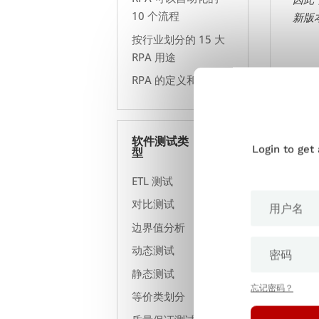
10 个流程
新版
按行业划分的 15 大
RPA 用途
开发
RPA 的定义和含义
块时
回归
能或
软件测试类
Login to get
型
有了
ETL 测试
确保
对比测试
边界值分析
动态测试
静态测试
忘记密码？
等价类划分