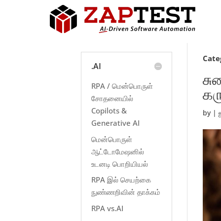
Cate
.AI
சு
RPA / மென்பொருள்
கர
சோதனையில்
Copilots &
by
|
Generative AI
மென்பொருள்
ஆட்டோமேஷனில்
உடனடி பொறியியல்
RPA இல் செயற்கை
நுண்ணறிவின் தாக்கம்
RPA vs.AI