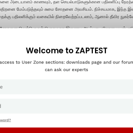
ளை அடையாளம் காணவும், தள செயல்பாடுகளுக்கான பதிலளிப்பு நேரத்தை
்திறனை மேம்படுத்தவும் சுமை சோதனை அவசியம். நிச்சயமாக, இந்த இலக
ைக்கு பதிலளிக்கும் வகையில் நிறைவேற்றப்படலாம், ஆனால் தீவிர நுகர்வ
 சோதனை மென்பொருள் பொதுவாக இணைய அடிப்படையிலான பயன்பாடுகள
ொருளைச் சோதிக்கவும் இது பயன்படுகிறது.
Welcome to ZAPTEST
மை சோதனையின் நன்மைகள்
ர்நெட் அல்லது இன்ட்ராநெட் அப்ளிகேஷன்களை வழங்கும் வணிகங்கள் சு
 access to User Zone sections: downloads page and our for
களைப் பெறும். சுமை சோதனையைச் செய்வதற்கான சில சிறந்த காரணங்க
can ask our experts
sword?