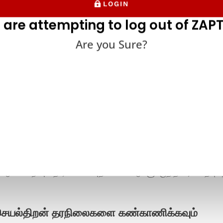
LOGIN
 are attempting to log out of ZAPT
Are you Sure?
வேலையில்லா நேரம் மற்றும் பயன்பாடு தோல்வியைத்
சோதனையைப் பயன்படுத்துவது சாதாரண மற்றும் உச்ச சுமை நேரங்களுக்க
பாராத மன அழுத்தத்தால் சாத்தியமான வேலையில்லா நேரத்தைக் கண்டறிய
தலாக, இணைய சுமை சோதனையானது வளர்ச்சியின் காலத்திற்கு அல்லது இ-
யீடு போன்ற அசாதாரணமான அதிக பயன்பாடுகளுக்குத் தயாராக உதவுகி
செயல்திறன் தரநிலைகளை கண்காணிக்கவும்