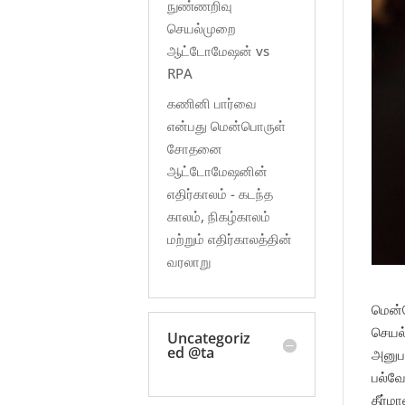
நுண்ணறிவு
செயல்முறை
ஆட்டோமேஷன் vs
RPA
கணினி பார்வை
என்பது மென்பொருள்
சோதனை
ஆட்டோமேஷனின்
எதிர்காலம் - கடந்த
காலம், நிகழ்காலம்
மற்றும் எதிர்காலத்தின்
வரலாறு
மென்
செயல்
Uncategoriz
ed @ta
அனுபவ
பல்வே
தீர்