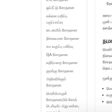
தே
ஒப்பீட்டு சோதனை
சுமை
எல்லை மதிப்பு
முன்
பகுப்பாய்வு
தளத்த
டைனமிக் சோதனை
நிலையான சோதனை
நம
சம வகுப்பு பகிர்வு
மென்ப
QA சோதனை
நிலை
சோதன
எதிர்மறை சோதனை
தொடங்
குரங்கு சோதனை
மூன்
அதிகரிக்கும்
சோதனை
மெ
மென்பொருள்
வரு
சோதனையில் சோக்
ஒர
டெஸ்டிங்: அது என்ன,
வகைகள்,