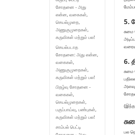
மேம்ப
சோதனை - அது
என்ன, வகைகள்,
5. 
செயல்முறை,
அணுகுமுறைகள்,
சுமை
கருவிகள் மற்றும் பல!
அடிப
வரையற
செயல்படாத
சோதனை: அது என்ன,
6. த
வகைகள்,
அணுகுமுறைகள்,
சுமை
கருவிகள் மற்றும் பல!
பதிலள
அளவு
பிறழ்வு சோதனை -
சோதன
வகைகள்,
செயல்முறைகள்,
(இந்த
பகுப்பாய்வு, பண்புகள்,
கருவிகள் மற்றும் பல!
சு
சாம்பல் பெட்டி
பல தொ
சோதனை - அது