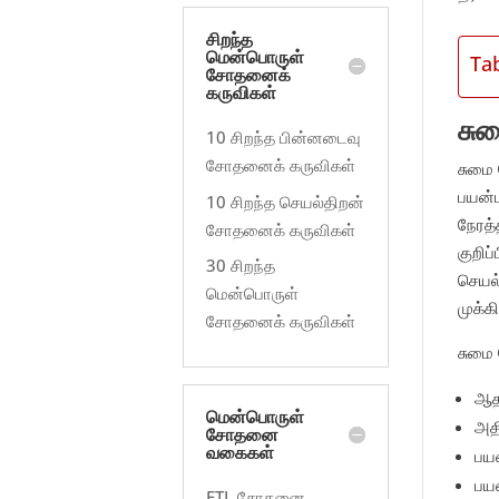
சிறந்த
மென்பொருள்
Ta
சோதனைக்
கருவிகள்
சு
10 சிறந்த பின்னடைவு
சோதனைக் கருவிகள்
சுமை
பயன்
10 சிறந்த செயல்திறன்
நேரத்
சோதனைக் கருவிகள்
குறி
30 சிறந்த
செயல்
மென்பொருள்
முக்
சோதனைக் கருவிகள்
சுமை
ஆதர
மென்பொருள்
அதி
சோதனை
வகைகள்
பயன
பயன
ETL சோதனை