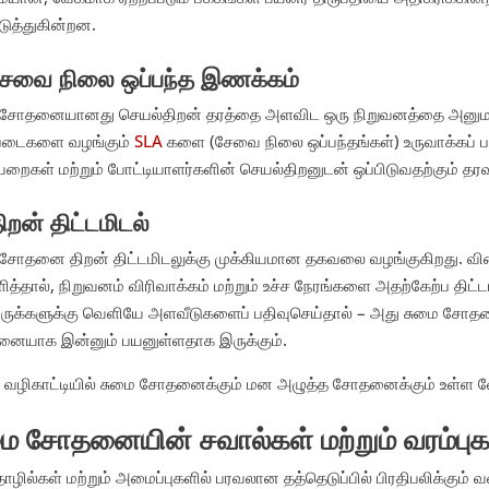
டுத்துகின்றன.
சேவை நிலை ஒப்பந்த இணக்கம்
 சோதனையானது செயல்திறன் தரத்தை அளவிட ஒரு நிறுவனத்தை அனுமதி
்படைகளை வழங்கும்
SLA
களை (சேவை நிலை ஒப்பந்தங்கள்) உருவாக்கப் ப
ைகள் மற்றும் போட்டியாளர்களின் செயல்திறனுடன் ஒப்பிடுவதற்கும் தரவ
ிறன் திட்டமிடல்
 சோதனை திறன் திட்டமிடலுக்கு முக்கியமான தகவலை வழங்குகிறது. 
ித்தால், நிறுவனம் விரிவாக்கம் மற்றும் உச்ச நேரங்களை அதற்கேற்ப திட்
ருக்களுக்கு வெளியே அளவீடுகளைப் பதிவுசெய்தால் – அது சுமை சோதன
ையாக இன்னும் பயனுள்ளதாக இருக்கும்.
 வழிகாட்டியில் சுமை சோதனைக்கும் மன அழுத்த சோதனைக்கும் உள்ள வேறு
மை சோதனையின் சவால்கள் மற்றும் வரம்புக
ழில்கள் மற்றும் அமைப்புகளில் பரவலான தத்தெடுப்பில் பிரதிபலிக்க