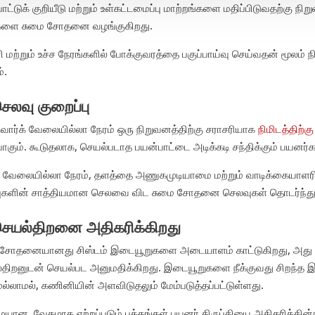
ாட்டுக் குறியீடு மற்றும் உள்கட்டமைப்பு மாற்றங்களை மதிப்பிடுவதற்கு நி
களை சுமை சோதனை வழங்குகிறது.
ி மற்றும் உச்ச நேரங்களில் போக்குவரத்தை பகுப்பாய்வு செய்வதன் மூலம
்.
செலவு குறைப்பு
ொர்க் வேலையில்லா நேரம் ஒரு நிறுவனத்திற்கு சராசரியாக
நிமிடத்திற்க
கும். கூடுதலாக, செயல்படாத பயன்பாட்டை அடிக்கடி சந்திக்கும் பயனர்கள்
 வேலையில்லா நேரம், தளத்தை அணுகமுடியாமை மற்றும் வாடிக்கையாளரின
புகளின் சாத்தியமான செலவை விட சுமை சோதனை செலவுகள் தொடர்ந்து 
செயல்திறனை அதிகரிக்கிறது
 சோதனையானது சிஸ்டம் இடையூறுகளை அடையாளம் காட்டுகிறது, அது 
்திறனுடன் செயல்பட அனுமதிக்கிறது. இடையூறுகளை நீக்குவது சிறந்த
மல்லாமல், கணினியின் அளவிடுதலும் மேம்படுத்தப்பட்டுள்ளது.
யான, வேகமாக ஏற்றப்படும் பக்கங்கள் பயனர் திருப்தியை அதிகரிக்கின்