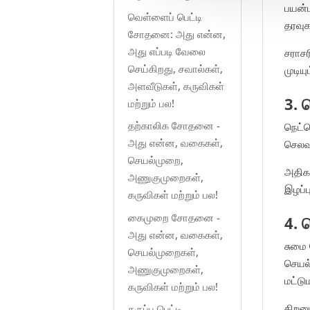
பயன்ப
வெள்ளைப் பெட்டி
தரவு
சோதனை: அது என்ன,
அது எப்படி வேலை
சராசர
செய்கிறது, சவால்கள்,
முடியும
அளவீடுகள், கருவிகள்
3. 
மற்றும் பல!
தற்காலிக சோதனை -
நெட்வ
அது என்ன, வகைகள்,
செலவா
செயல்முறை,
அதிக
அணுகுமுறைகள்,
இழப்
கருவிகள் மற்றும் பல!
கைமுறை சோதனை -
4. 
அது என்ன, வகைகள்,
சுமை
செயல்முறைகள்,
செயல
அணுகுமுறைகள்,
மட்டு
கருவிகள் மற்றும் பல!
திறமை
கருப்பு பெட்டி