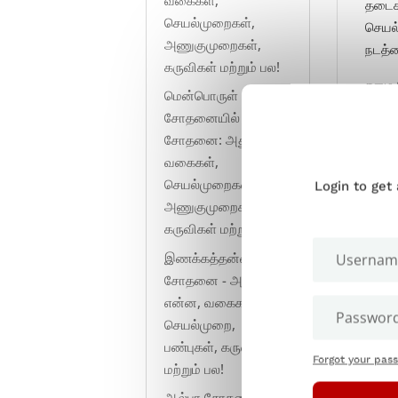
தடைக
செயல்முறைகள்,
செயல
அணுகுமுறைகள்,
நடத்த
கருவிகள் மற்றும் பல!
சுமை
மென்பொருள்
வன்ப
சோதனையில் அழுத்த
சோதனை: அது என்ன,
சு
வகைகள்,
இன்ட
செயல்முறைகள்,
Login to get
பலன்
அணுகுமுறைகள்,
கருவிகள் மற்றும் பல!
இணக்கத்தன்மை
சோதனை - அது
என்ன, வகைகள்,
செயல்முறை,
பண்புகள், கருவிகள்
Forgot your pas
மற்றும் பல!
ஆல்பா சோதனை -