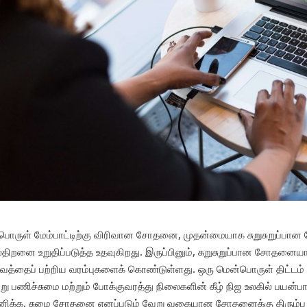
பொருள் மேம்பாட்டிற்கு விரிவான சோதனை, முதன்மையாக சுறுசுறுப்பா
திறனை உறுதிப்படுத்த உதவுகிறது. இருப்பினும், சுறுசுறுப்பான சோதனை
த்தைப் பற்றிய வரம்புகளைக் கொண்டுள்ளது. ஒரு மென்பொருள் திட்டம் 
று பணிச்சுமை மற்றும் போக்குவரத்து நிலைகளின் கீழ் நிஜ உலகில் பயன்ப
மானிக்க, சுமை சோதனை எனப்படும் வேறு வகையான சோதனைக்கு திரும்ப 