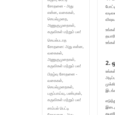
சோதனை - அது
போட்ட
என்ன, வகைகள்,
வடிவம
செயல்முறை,
விஷயங
அணுகுமுறைகள்,
உங்கள
கருவிகள் மற்றும் பல!
தயார
செயல்படாத
உங்கள
சோதனை: அது என்ன,
வகைகள்,
அணுகுமுறைகள்,
2. 
கருவிகள் மற்றும் பல!
உங்கள
பிறழ்வு சோதனை -
அடிப்
வகைகள்,
முக்க
செயல்முறைகள்,
இடங்
பகுப்பாய்வு, பண்புகள்,
கருவிகள் மற்றும் பல!
எடுத்
இடைமு
சாம்பல் பெட்டி
தயாரி
சோதனை - அது