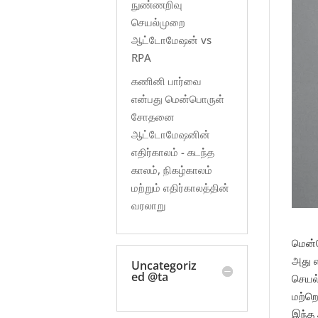
நுண்ணறிவு
செயல்முறை
ஆட்டோமேஷன் vs
RPA
கணினி பார்வை
என்பது மென்பொருள்
சோதனை
ஆட்டோமேஷனின்
எதிர்காலம் - கடந்த
காலம், நிகழ்காலம்
மற்றும் எதிர்காலத்தின்
வரலாறு
மென்ப
அது எ
Uncategoriz
ed @ta
செயல
மற்றொ
இந்த