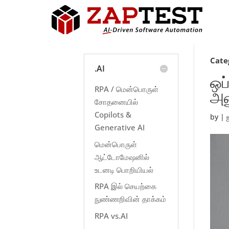
Cate
.AI
ஒப
RPA / மென்பொருள்
அண
சோதனையில்
Copilots &
by
|
Generative AI
மென்பொருள்
ஆட்டோமேஷனில்
உடனடி பொறியியல்
RPA இல் செயற்கை
நுண்ணறிவின் தாக்கம்
RPA vs.AI