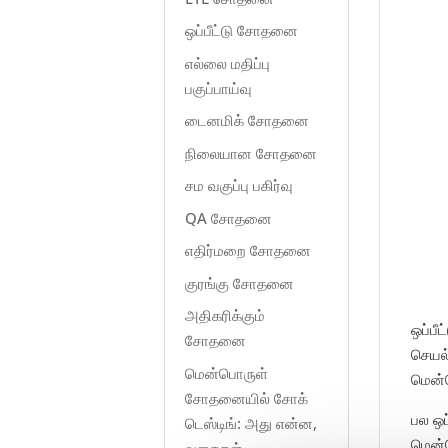
ஒப்பீட்டு சோதனை
எல்லை மதிப்பு
பகுப்பாய்வு
டைனமிக் சோதனை
நிலையான சோதனை
சம வகுப்பு பகிர்வு
QA சோதனை
எதிர்மறை சோதனை
குரங்கு சோதனை
அதிகரிக்கும்
ஒப்பீ
சோதனை
செயல்
மென்பொருள்
மென்ப
சோதனையில் சோக்
பல ஒப
டெஸ்டிங்: அது என்ன,
மென்ப
வகைகள்,