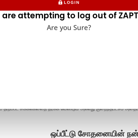
LOGIN
 are attempting to log out of ZAPT
Are you Sure?
ீட்டு சோதனை பல்வேறு செயல்பாடுகளை நிறைவேற்றுகிறது. இந்த வக
்களில் ஒன்று, உங்கள் தயாரிப்பு உங்கள் இலக்கு பார்வையாளர்களின் தேவ
்திசெய்கிறதா என்பதைப் புரிந்துகொள்வது.
ட்டு சோதனையின் ஒரு பெரிய பகுதி உங்கள் தயாரிப்பு சந்தையில் வாழ முடி
ையாளர்களின் வலியை தீர்க்கும் ஒரு சிறந்த தீர்வை நீங்கள் பெற்றிருந்த
யில் ஏற்கனவே இருக்கும் கருவிகளுக்கு எதிராக உங்கள் தயாரிப்பை எவ்வா
யுள்ளது. ஒரு போட்டி தயாரிப்பை முறியடிக்க, சந்தையில் உள்ள மற்ற க
ம் திறம்பட சிக்கல்களைத் தீர்க்க வேண்டும் அல்லது குறைந்தபட்சம் அதை
ஒப்பீட்டு சோதனையின் ந