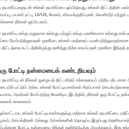
ி தயாரிப்புகளுடன் உங்கள் தயாரிப்பை ஒப்பிடுவது, உங்கள் திட்டத்தின் ப
ைப்பு, பயனர் நட்பு, UI/UX, வேகம், விவரக்குறிப்புகள், வெளியீடு மற்றும
்களை நீங்கள் ஒப்பிடலாம்.
் தயாரிப்பு எங்கு வலுவாக உள்ளது மற்றும் எங்கு பலவீனமாக உள்ளது என்பத
ிப்பை மேம்படுத்துவதன் மூலமோ, உங்கள் பலத்தைப் பயன்படுத்துவதற்
் திட்டத்தை கூட்டத்திலிருந்து தனித்து நிற்க வைப்பதன் மூலமோ இந்தத
ஒரு போட்டி நன்மையைக் கண்டறியவும்
் தயாரிப்புடன் நீங்கள் நுழையத் திட்டமிடும் சந்தையைப் பற்றிய திடமான 
படையில் மட்டும் அல்ல. உங்கள் போட்டியாளர்கள் சிறப்பாகச் செயல்படுவதைப்
ியமாக, அவர்கள் மேம்படுத்த வேண்டிய இடத்தில், நீங்கள் ஒரு போட்டி ந
களைக் காணலாம்.
துக்காட்டாக, உங்கள் போட்டியாளர்களுக்கு எதிராக உங்கள் தயாரிப்பை மதிப்
கம், செயல்திறன் அல்லது அம்சங்களின் தொகுப்பு இருப்பது தெளிவாகத் 
ப்புக்கான போட்டி நன்மையை நீங்கள் கண்டுபிடித்து அழுத்தலாம், இது உங்கள