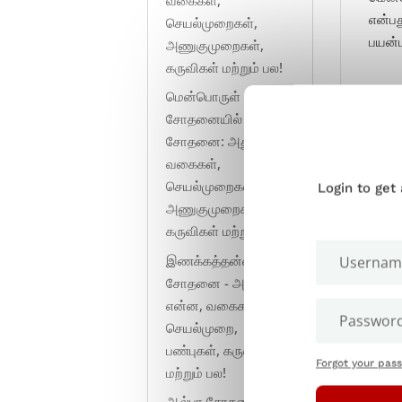
என்பத
செயல்முறைகள்,
பயன்ப
அணுகுமுறைகள்,
கருவிகள் மற்றும் பல!
மென்பொருள்
சோதனையில் அழுத்த
சோதனை: அது என்ன,
வகைகள்,
செயல்முறைகள்,
Login to get
அணுகுமுறைகள்,
கருவிகள் மற்றும் பல!
இணக்கத்தன்மை
சோதனை - அது
என்ன, வகைகள்,
செயல்முறை,
பண்புகள், கருவிகள்
Forgot your pas
மற்றும் பல!
ஆல்பா சோதனை -