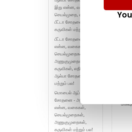
இது என்ன, வகைகள்,
You
செயல்முறை, எதிராக
பீட்டா சோதனைகள்,
கருவிகள் மற்றும் பல!
பீட்டா சோதனை - அது
என்ன, வகைகள்,
ஒப்ப
செயல்முறைகள்,
காரணங
அணுகுமுறைகள்,
பூர்த
கருவிகள், எதிராக
ஒப்பீ
ஆல்பா சோதனை
பார்வ
மற்றும் பல!
சந்தை
மொபைல் ஆப்
தங்கி
சோதனை - அது
மிகவு
என்ன, வகைகள்,
செயல்முறைகள்,
அணுகுமுறைகள்,
கருவிகள் மற்றும் பல!