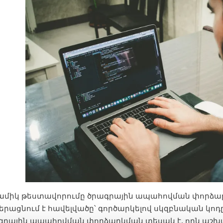
ամիկ թեստավորումը ծրագրային ապահովման փորձարկ
երացնում է հավելվածը՝ գործարկելով սկզբնական կոդը
գրային ապահովման փորձարկման տեսակ է, որն աշխա