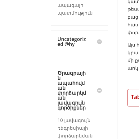
կատ
ապագայի
թես
պատմություն
բաց
հաս
փոր
Uncategoriz
ed @hy
Այս
կբա
մի 
առկ
Ծրագրայի
ն
ապահովմ
ան
փորձարկմ
Ta
ան
լավագույն
գործիքներ
10 լավագույն
ռեգրեսիայի
փորձարկման