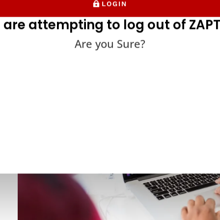
LOGIN
մատեղելի է տարբեր օպերացիոն համակարգերի, բրաո
 are attempting to log out of ZAPT
Are you Sure?
Դինամիկ փորձարկման առավե