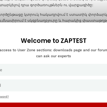
իտարկելով դրա գործառույթներն ու վարքագիծը:
 գործընթացը կտրուկ հակադրվում է ստատիկ փորձար
ումնասիրում է սկզբնաղբյուրը և հարակից փաստաթղ
ահայտելու թերությունները, անոմալիաները և արդյ
ավորման լավագույն փորձին:
Welcome to ZAPTEST
ամիկ թեստավորումը կոչվում է դինամիկ, քանի որ այն
ում է, թե ինչպես են մուտքերն ազդում արդյունքներ
 access to User Zone sections: downloads page and our for
ձարկվող համակարգի ներսում:
can ask our experts
տեղ հիմնական նպատակները հետևյալն են.
ագրաշարի ընդհանուր կատարումը, ֆունկցիոնալությու
րձարկելու համար տարբեր պայմանների դեպքում, որ
տագործման դեպքերը
ևէ թերություն, սխալ կամ կատարողականի հետ կապվ
sword?
մար, որոնք հնարավոր չէ հայտնաբերել միայն ստատ
մոզվեք, որ ծրագրաշարը համապատասխանում է օգտ