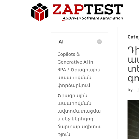
Cate
.AI
Դ
Copilots &
ա
Generative AI in
տ
RPA / Ծրագրային
գո
ապահովման
փորձարկում
by
|
Ծրագրային
ապահովման
ավտոմատացմա
ն մեջ ներհղող
ճարտարագիտու
թյուն