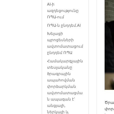
AI-ի
ազդեցությունը
ՌՊԱ-ում
ՌՊԱ-ն ընդդեմ.AI
Խելացի
պրոցեսների
ավտոմատացում
ընդդեմ ՌՊԱ
Համակարգչային
տեսլականը
ծրագրային
ապահովման
փորձարկման
ավտոմատացմա
ն ապագան է՝
Ծրա
անցյալի,
փոր
ներկայի և