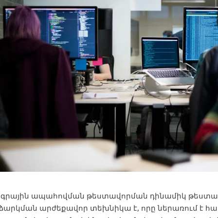
գրային ապահովման թեստավորման դինամիկ թեստա
ձարկման արժեքավոր տեխնիկա է, որը ներառում է հա