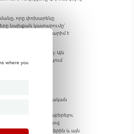
կմանը, որը փոխարենը
թերը նախքան կատարումը՝
ոք աշխատանքը հավատարիմ է
 ակտիվ է և փոփոխվող: Այն
ի վրա իրական ժամանակում
ums where you
նը և կայունությունը
ոնք նմանակում են իրական
ած խնդիրներ հայտնաբերելու
իկ փորձարկման միջոցով
ատերերի ակնկալիքներին և այն