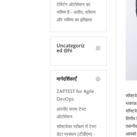
टेस्टिंग ऑटोमेशन का
भविष्य है - अतीत, वर्तमान
और भविष्य का इतिहास
Uncategoriz
ed @hi
मार्गदर्शिकाएँ
ZAPTEST for Agile
सॉफ़्ट
DevOps
थकाऊ क
आरपीए बनाम टेस्ट
सॉफ्टव
ऑटोमेशन
वित्ती
तकनीक
सॉफ्टवेयर परीक्षण में टेस्ट
आपको य
डेटा प्रबंधन (टीडीएम) -