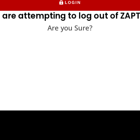
 स्वचालित और मैन्युअल परीक्षण के संयोजन की आवश्यकता होती है कि वे बाजार के लिए तैय
LOGIN
 are attempting to log out of ZAPT
यूनिट परीक्षण क्या है?
Are you Sure?