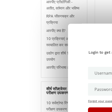
आरपीए प्रौद्योगिकी -
अतीत, वर्तमान और भविष्य
RPA जीवनचक्र और
प्रक्रिया
आरपीए क्या है?
10 प्रक्रियाएं आरपीए
स्वचालित कर सकते हैं
Login to get
उद्योग द्वारा शीर्ष 15 आरपीए
उपयोग
आरपीए परिभाषा और अर्थ
मैनुअल
शीर्ष सॉफ़्टवेयर
संबंधि
परीक्षण उपकरण
उपयोग 
योजना
Forgot your pas
10 सर्वश्रेष्ठ रिग्रेशन
लिए रा
परीक्षण उपकरण