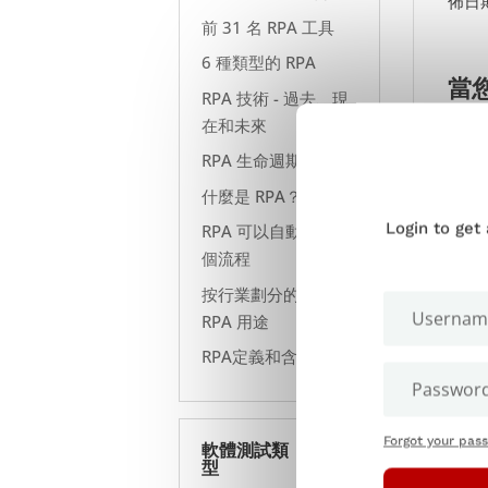
佈日
前 31 名 RPA 工具
6 種類型的 RPA
當
RPA 技術 - 過去、現
在和未來
RPA 生命週期和流程
每當
什麼是 RPA？
這也
Login to get
RPA 可以自動化的10
如果
個流程
行定
按行業劃分的 15 大
RPA 用途
RPA定義和含義
誰
Forgot your pas
煙霧測
軟體測試類
型