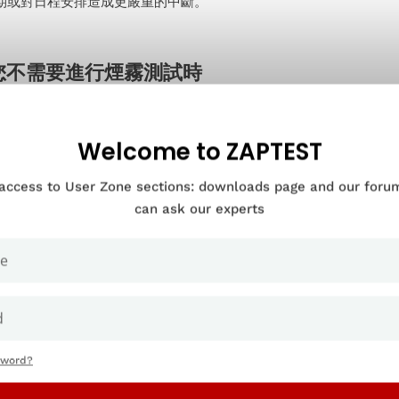
期或對日程安排造成更嚴重的中斷。
您不需要進行煙霧測試時
對軟體代碼進行任何更改或向生成添加新功能時，在軟體測試中執行
Welcome to ZAPTEST
是功能測試的一個重要準備步驟，因為它可以防止QA團隊浪費時間
 access to User Zone sections: downloads page and our for
您的軟體不符合這些條件，則此時可能不必執行冒煙測試…儘管自動
can ask our experts
期煙霧測試，以確保軟體始終正常運行。
參與煙霧測試
sword?
試由 QA 工程師或 QA 主管執行;這是 QA 測試的第一階段，在 Q