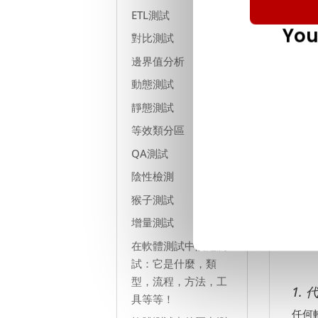
QA
ETL測試
止開
You
對比測試
在比
邊界值分析
要。
動態測試
軟體
靜態測試
的測
等效類分區
QA測試
煙
陰性檢測
猴子測試
煙霧
增量測試
解冒
在軟體測試中浸泡測
試：它是什麼，類
型，流程，方法，工
1. 
具等等！
任何