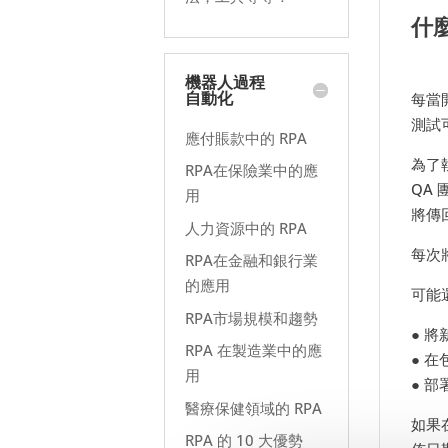
什
機器人過程
自動化
每當
測試
應付賬款中的 RPA
為了
RPA在保險業中的應
QA
用
將傳
人力資源中的 RPA
每次
RPA在金融和銀行業
的應用
可能
RPA市場規模和趨勢
● 
RPA 在製造業中的應
● 
用
● 
醫療保健領域的 RPA
如果
RPA 的 10 大優勢