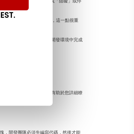
煙測試期間，QA工程師將尋找「阻礙」或停
EST.
容，還要考慮誰在執行
測試
，這一點很重
全性測試，健全性測試是在開發環境中完成
 瞭解此週期的每個階段將有助於您詳細瞭
間的差異。
建塊，開發團隊必須先編寫代碼，然後才能