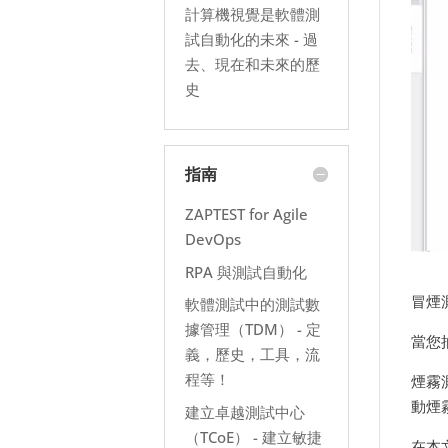
計算機視覺是軟體測
試自動化的未來 - 過
去、現在和未來的歷
史
指南
ZAPTEST for Agile
DevOps
RPA 與測試自動化
冒煙
軟體測試中的測試數
據管理（TDM） - 定
當您
義，歷史，工具，流
程等！
煙霧
動煙
建立卓越測試中心
（TCoE） - 建立敏捷
在本