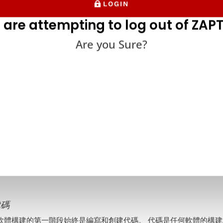
 團隊負責測試軟體構建並評估其在各種條件和壓力下的性能。 在冒
LOGIN
發的錯誤，必須在測試繼續之前修復。
 are attempting to log out of ZAPT
較冒煙測試、
健全性
測試與回歸測試時，不僅要考慮正在測試的內
Are you Sure?
測試中的冒煙測試始終由QA專業人員完成。 這區分了冒煙測試與健
試，通常不涉及 QA 團隊。
霧測試生命週期
測試生命周期說明瞭在產品開發和QA測試期間進行煙霧測試的位置。
煙測試如何適應測試旅程，以及冒煙測試與健全性測試與回歸測試之
代碼
軟體構建的第一階段始終是編寫和創建代碼。 代碼是任何軟體的構