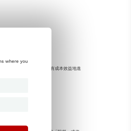
冒煙測試非常重要。
測試尚未準備好的軟體。
ums where you
煙霧測試工具可以輕鬆且具有成本效益地進
A 環境中進行。