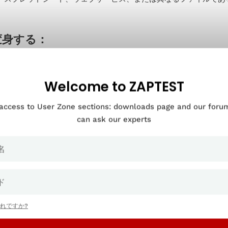
.変身する：
タを抽出したら、保存や分析に適した形に変換しなければならない
や正規化、適切なフォーマットへの変換が含まれるかもしれない。
Welcome to ZAPTEST
負荷：
 access to User Zone sections: downloads page and our for
can ask our experts
セスの最後の部分は、ターゲットシステムにデータをロードするこ
タウェアハウス、データレイク、またはその他のリポジトリである
は1970年代から
存在していたが、ビジネスコミュニティがクラウド
リティクス、ML/AIツールに広く依存するようになったため、最
れですか?