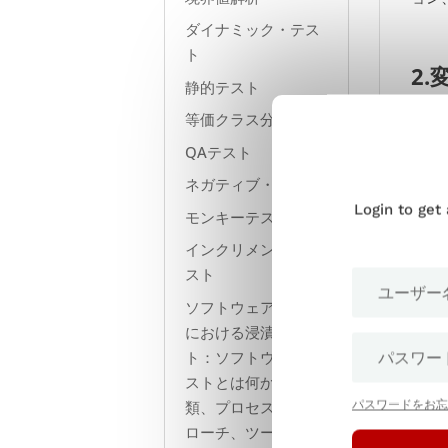
ダイナミック・テス
ト
2
静的テスト
デー
等価クラス分割
ング
QAテスト
ネガティブ・テスト
3.
Login to get
モンキーテスト
プロ
インクリメンタルテ
デー
スト
ソフトウェアテスト
における浸漬テス
ETL
ト：ソフトウェアテ
アナ
ストとは何か、種
類、プロセス、アプ
パスワードをお忘
ローチ、ツールな