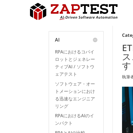
Cate
AI
E
RPAにおけるコパイ
ス
ロットとジェネレー
す
ティブAI / ソフトウ
ェアテスト
執筆
ソフトウェア・オー
トメーションにおけ
る迅速なエンジニア
リング
RPAにおけるAIのイ
ンパクト
RPAとAIの比較