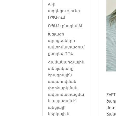
AI-ի
ազդեցությունը
ՌՊԱ-ում
ՌՊԱ-ն ընդդեմ.AI
Խելացի
պրոցեսների
ավտոմատացում
ընդդեմ ՌՊԱ
Համակարգչային
տեսլականը
ծրագրային
ապահովման
փորձարկման
ավտոմատացմա
ZAP
ն ապագան է՝
ծաղր
անցյալի,
մոտ
ներկայի և
ճան