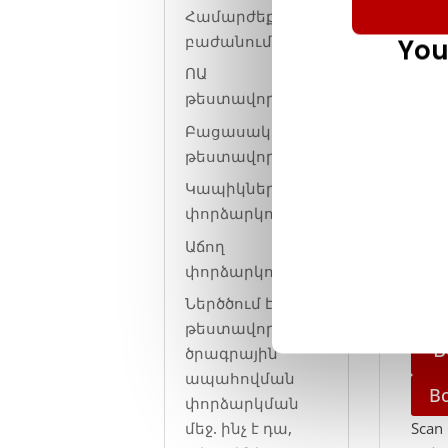
Համարժեք դասի
բաժանում
You
ՈԱ
թեստավորում
Բացասական
թեստավորում
Կապիկների
փորձարկում
IS Y
Աճող
փորձարկում
ENTE
Ներծծում է
TASK
թեստավորումը
B
ծրագրային
ապահովման
B
փորձարկման
Sca
մեջ. ինչ է դա,