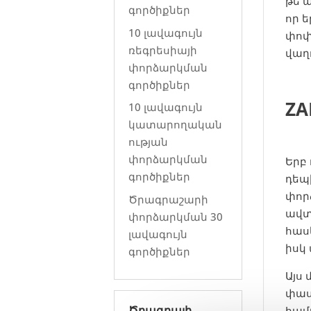
թե 
գործիքներ
որ 
10 լավագույն
փոփ
ռեգրեսիայի
վաղ
փորձարկման
գործիքներ
ZA
10 լավագույն
կատարողական
ության
փորձարկման
Երբ 
գործիքներ
դեպ
փոր
Ծրագրաշարի
ավտ
փորձարկման 30
հաս
լավագույն
իսկ
գործիքներ
Այս 
փաս
Ծրագրայի
համ