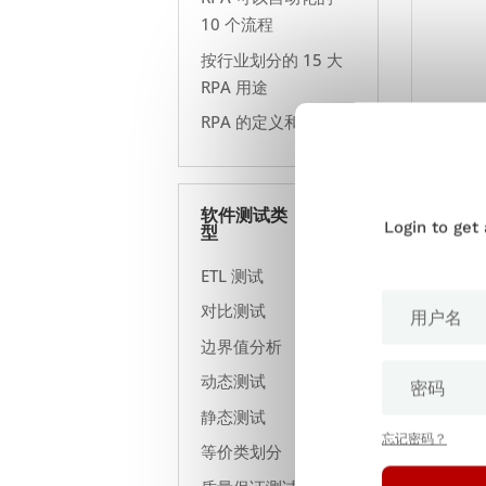
10 个流程
按行业划分的 15 大
RPA 用途
RPA 的定义和含义
软件测试类
Login to get
型
ETL 测试
对比测试
边界值分析
动态测试
静态测试
忘记密码？
等价类划分