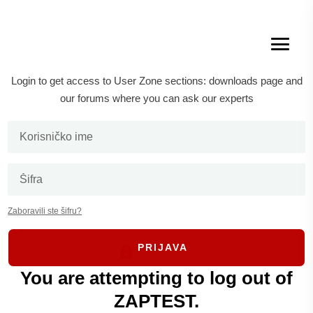
Welcome to ZAPTEST
Login to get access to User Zone sections: downloads
Categories:
Software Testing
RPA
page and our forums where you can ask our experts
Trends
AI
Videos
Courses
Subscribe
Тестирање сиве кутије –
дубоко зароните у шта је
то, типове, процесе,
приступе, алате и још
много тога!
Zaboravili ste šifru?
od strane
|
апр 15, 2023
|
Врсте тестирања
PRIJAVA
софтвера
You are attempting to log out
of ZAPTEST.