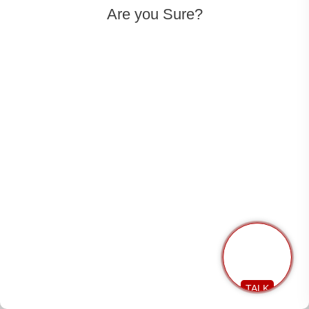
Are you Sure?
Када радите на тестирању софтвера, потребно је
размотрити десетине различитих метода
тестирања.
Тестирање софтвера
помаже програмерима да
елиминишу све недостатке који могу постојати у
TALK
софтверском пакету како би могли да испоруче
производ који испуњава потребе и очекивања свих