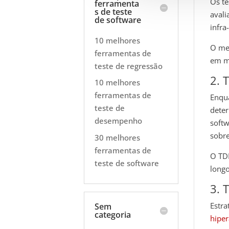
Os t
ferramenta
s de teste
avali
de software
infra
10 melhores
O
me
ferramentas de
em m
teste de regressão
2. 
10 melhores
ferramentas de
Enqua
teste de
deter
desempenho
softw
sobre
30 melhores
ferramentas de
O TDM
teste de software
longo
3. 
Estra
Sem
categoria
hipe