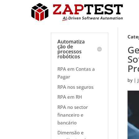
Cate
Automatiza
ção de
Ge
processos
So
robóticos
Pr
RPA em Contas a
Pagar
by
|
RPA nos seguros
RPA em RH
RPA no sector
financeiro e
bancário
Dimensão e