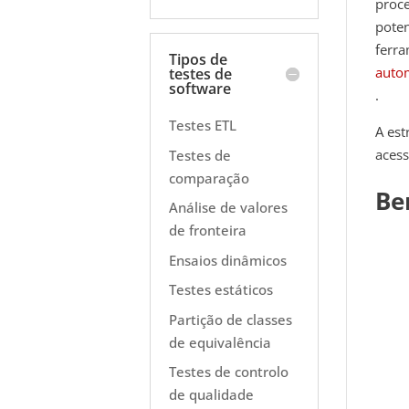
proc
poten
ferra
Tipos de
autom
testes de
software
.
Testes ETL
A
est
acess
Testes de
comparação
Be
Análise de valores
de fronteira
Ensaios dinâmicos
Testes estáticos
Partição de classes
de equivalência
Testes de controlo
de qualidade