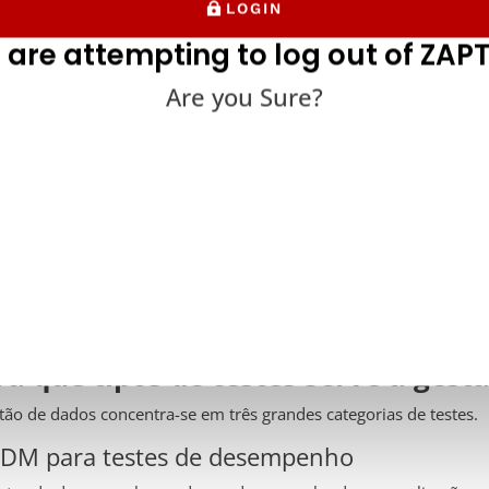
LOGIN
 are attempting to log out of ZAPT
Are you Sure?
licações de nível empresarial requerem TDM devido às suas nece
facetados. O TDM beneficia todas as principais áreas de teste e
sarial, incluindo testes funcionais, não funcionais, de desempe
disso, os processos de ofuscação da TDM tornam a sua utilizaçã
 pessoais ou sensíveis, incluindo quaisquer sites ou aplicações l
dados de saúde.
ra que tipos de testes serve a gest
tão de dados concentra-se em três grandes categorias de testes.
TDM para testes de desempenho