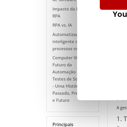
Impacto da IA na
You
RPA
RPA vs. IA
Automatização
inteligente de
As ap
processos vs. RPA
multi
Computer Vision É o
empre
Futuro da
Além 
Automação de
dados
Testes de Software
e cui
- Uma História do
Passado, Presente
Pa
e Futuro
A ges
1. 
Principais