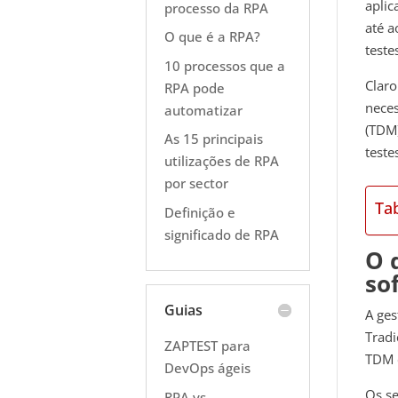
aplic
processo da RPA
até a
O que é a RPA?
teste
10 processos que a
Clar
RPA pode
neces
automatizar
(TDM)
As 15 principais
teste
utilizações de RPA
por sector
Ta
Definição e
significado de RPA
O 
so
Guias
A ges
Tradi
ZAPTEST para
TDM c
DevOps ágeis
Os se
RPA vs.