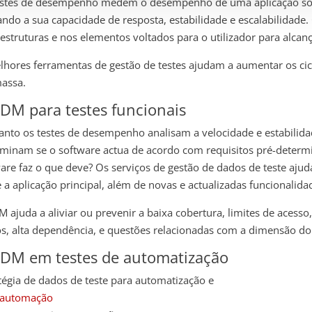
estes de desempenho medem o desempenho de uma aplicação sob 
ando a sua capacidade de resposta, estabilidade e escalabilidade
-estruturas e nos elementos voltados para o utilizador para alca
lhores ferramentas de gestão de testes
ajudam a aumentar os cicl
assa.
TDM para testes funcionais
nto os testes de desempenho analisam a velocidade e estabilidad
minam se o software actua de acordo com requisitos pré-determ
are faz o que deve? Os serviços de gestão de dados de teste aju
 a aplicação principal, além de novas e actualizadas funcionalida
 ajuda a aliviar ou prevenir a baixa cobertura, limites de acess
s, alta dependência, e questões relacionadas com a dimensão do
TDM em testes de automatização
tégia de dados de teste para automatização e
rautomação