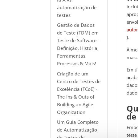
inclu
automatização de
aprop
testes
envo
Gestão de Dados
autom
de Teste (TDM) em
).
Teste de Software -
Definição, História,
À med
Ferramentas,
masca
Processos & Mais!
Em úl
Criação de um
acaba
Centro de Testes de
dados
Excelência (TCoE) -
dado
The Ins & Outs of
Building an Agile
Qu
Organization
de
Um Guia Completo
Embor
de Automatização
teste
de Testes de