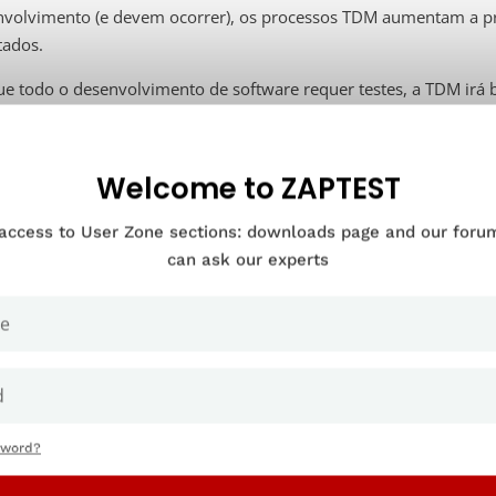
volvimento (e devem ocorrer), os processos TDM aumentam a pre
tados.
e todo o desenvolvimento de software requer testes, a TDM irá 
cto.
Dito isto, certas organizações e aplicações praticamente obr
o de dados de teste
.
Welcome to ZAPTEST
 access to User Zone sections: downloads page and our for
can ask our experts
sword?