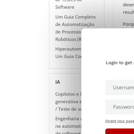
desen
Software
resul
Um Guia Completo
Porqu
de Automatização
proje
de Processos
gestã
Robóticos (RPA)
Hiperautomação -
Um Guia Completo
Login to get
IA
Copilotos e IA
generativa em RPA
/ Teste de software
Engenharia rápida
Forgot your pas
na automatização
de software