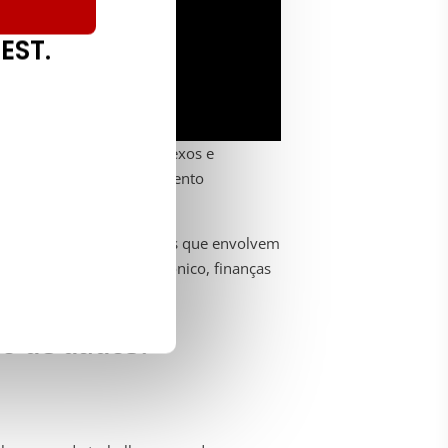
EST.
ssidades de testes complexos e
ncontradas no desenvolvimento
nho e de automatização.
o essencial para aplicações que envolvem
igadas ao comércio electrónico, finanças
ão de dados?