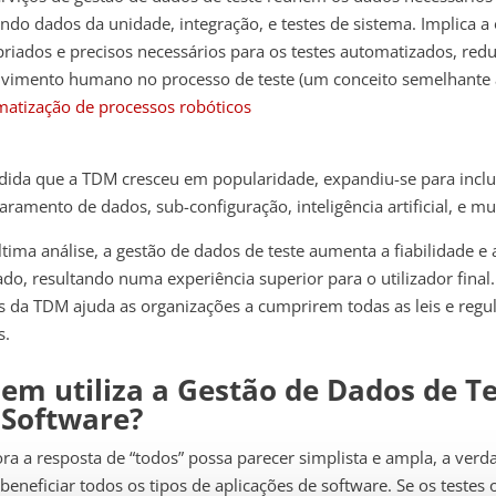
indo dados da unidade, integração, e testes de sistema. Implic
riados e precisos necessários para os testes automatizados, re
lvimento humano no processo de teste (um conceito semelhante
atização de processos robóticos
ida que a TDM cresceu em popularidade, expandiu-se para incluir
ramento de dados, sub-configuração, inteligência artificial, e mu
tima análise, a gestão de dados de teste aumenta a fiabilidade e
do, resultando numa experiência superior para o utilizador final
 da TDM ajuda as organizações a cumprirem todas as leis e regul
s.
em utiliza a Gestão de Dados de T
 Software?
a a resposta de “todos” possa parecer simplista e ampla, a ver
beneficiar todos os tipos de aplicações de software. Se os testes