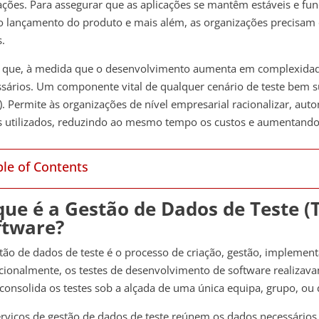
ações. Para assegurar que as aplicações se mantêm estáveis e fun
o lançamento do produto e mais além, as organizações precisam
s.
o que, à medida que o desenvolvimento aumenta em complexidad
sários. Um componente vital de qualquer cenário de teste bem s
. Permite às organizações de nível empresarial racionalizar, auto
s utilizados, reduzindo ao mesmo tempo os custos e aumentando 
ble of Contents
que é a Gestão de Dados de Teste (
ftware?
tão de dados de teste é o processo de criação, gestão, implement
cionalmente, os testes de desenvolvimento de software realizava
onsolida os testes sob a alçada de uma única equipa, grupo, ou
rviços de gestão de dados de teste reúnem os dados necessários