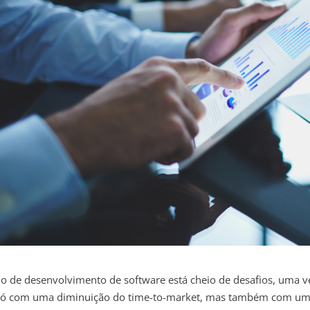
lo de desenvolvimento de software está cheio de desafios, uma 
só com uma diminuição do time-to-market, mas também com um